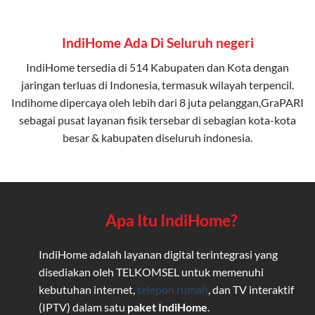
IndiHome Ada Di Seluruh negeri
IndiHome tersedia di 514 Kabupaten dan Kota dengan
jaringan terluas di Indonesia, termasuk wilayah terpencil.
Indihome dipercaya oleh lebih dari 8 juta pelanggan,GraPARI
sebagai pusat layanan fisik tersebar di sebagian kota-kota
besar & kabupaten diseluruh indonesia.
Apa Itu IndiHome?
IndiHome adalah layanan digital terintegrasi yang
disediakan oleh TELKOMSEL untuk memenuhi
kebutuhan internet,
telepon rumah
, dan TV interaktif
(IPTV) dalam satu
paket IndiHome
.