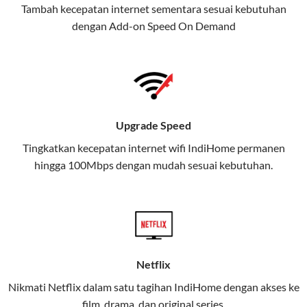
Tambah kecepatan internet sementara sesuai kebutuhan
juga menghadirkan Telkomsel
dengan Add-on
Speed On Demand
One, sebuah solusi lengkap untuk
kebutuhan digital Anda.
Telkomsel One menggabungkan
layanan internet, hiburan, dan
komunikasi dalam satu paket
Upgrade Speed
praktis.
Tingkatkan kecepatan internet wifi IndiHome permanen
hingga 100Mbps dengan mudah sesuai kebutuhan.
Apa Itu Telkomsel One?
Telkomsel One adalah layanan konvergensi yang
menggabungkan konektivitas internet rumah
(IndiHome/Telkomsel Orbit) dan mobile internet
(Telkomsel) dalam satu paket.
Netflix
Layanan ini dirancang untuk memberikan
Nikmati Netflix dalam satu tagihan IndiHome dengan akses ke
pengalaman broadband yang seamless,
film, drama, dan original series.