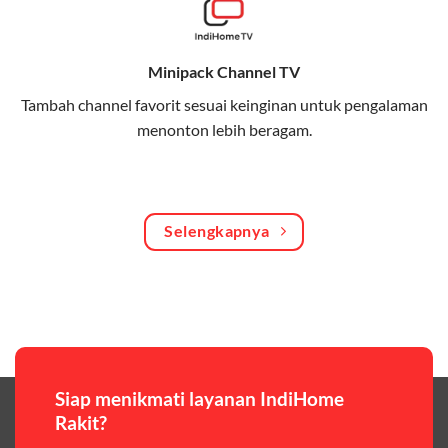
Bagikan kuota internet hingga 30 GB dengan anggota
keluarga atau teman secara praktis.
Minipack Channel TV
One Bill System
Tambah channel favorit sesuai keinginan untuk pengalaman
Tagihan internet rumah dan kuota keluarga digabung
menonton lebih beragam.
dalam satu pembayaran.
WiFi Murah 100 Ribuan
Hemat biaya dengan paket internet berkualitas tinggi
Selengkapnya
yang terjangkau.
Pilihan Paket & Harga Telkomsel One
Telkomsel One menawarkan beragam paket yang bisa
disesuaikan dengan kebutuhan pengguna, mulai dari
paket hemat hingga paket lengkap dengan fitur
premium,berikut ulasan singkatnya:
Siap menikmati layanan IndiHome
Rakit?
Paket Easy