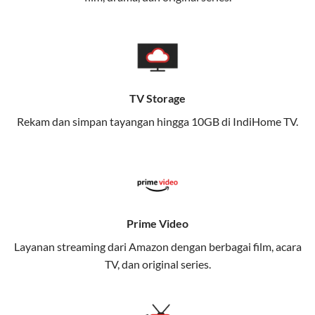
memungkinkan Anda menikmati internet cepat baik
di rumah maupun saat bepergian.
Dengan Telkomsel One, Anda tidak terikat pada satu
teknologi jaringan tertentu, sehingga bisa menikmati
fleksibilitas dan kenyamanan maksimal.
TV Storage
Rekam dan simpan tayangan hingga 10GB di IndiHome TV.
Keunggulan Telkomsel One
Kecepatan Internet Hingga 300 Mbps
Nikmati kecepatan internet super cepat untuk
streaming, gaming, dan bekerja dari rumah.
Dynamic IP
Prime Video
Memudahkan Anda dalam mengelola jaringan dan
Layanan streaming dari Amazon dengan berbagai film, acara
meningkatkan keamanan.
TV, dan original series.
Kuota Keluarga