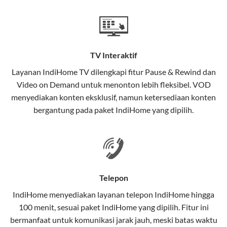
Teknologi di Balik WiFi IndiHome
Wifi IndiHome menggunakan teknologi Fiber To The
Home (FTTH), yang berarti koneksi internet
TV Interaktif
menggunakan kabel serat optik hingga ke rumah
pelanggan. Teknologi ini memiliki beberapa
Layanan
IndiHome TV
dilengkapi fitur Pause & Rewind dan
keunggulan:
Video on Demand untuk menonton lebih fleksibel. VOD
menyediakan konten eksklusif, namun ketersediaan konten
Kecepatan Tinggi
bergantung pada paket IndiHome yang dipilih.
Serat optik mampu mentransmisikan data dalam
kecepatan tinggi hingga 1 Gbps, lebih cepat
dibandingkan kabel tembaga atau DSL.
Koneksi Stabil
Telepon
Minim gangguan dari cuaca atau interferensi
IndiHome menyediakan layanan
telepon IndiHome
hingga
elektromagnetik, sehingga koneksi tetap lancar.
100 menit, sesuai paket IndiHome yang dipilih. Fitur ini
bermanfaat untuk komunikasi jarak jauh, meski batas waktu
Latensi Rendah