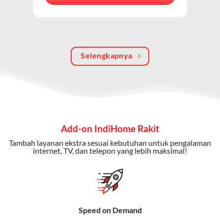
berkualitas, internet cepat, dan komunikasi telepon
dalam satu langganan.
Keunggulan Paket IndiHome Internet, TV & Telepon
Selengkapnya
Internet Cepat:
Kecepatan wifi IndiHome ini mencapai
300 Mbps untuk aktivitas online tanpa hambatan.
TV Interaktif:
Akses ratusan channel TV lokal dan
internasional, termasuk fitur replay dan on-demand.
Telepon Rumah:
Gratis nelpon lokal dan interlokal dengan
Add-on IndiHome Rakit
kuota tertentu.
Tambah layanan ekstra sesuai kebutuhan untuk pengalaman
Bonus Fitur:
Beberapa paket menyertakan bonus seperti
internet, TV, dan telepon yang lebih maksimal!
gratis streaming platform atau diskon langganan.
Selain Paket IndiHome yang
menawarkan layanan internet,
Speed on Demand
TV, dan telepon rumah, Telkomsel