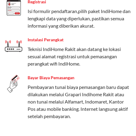
Registrasi
Paket Easy cocok untuk kebutuhan dasar, Paket
Isi formulir pendaftaran,pilih paket IndiHome dan
Complete untuk yang menginginkan fitur lengkap,
lengkapi data yang diperlukan, pastikan semua
dan Paket Dynamic IP untuk pengguna yang
informasi yang diberikan akurat.
memprioritaskan kecepatan internet tinggi.
Instalasi Perangkat
Paket Telkomsel One dengan Kuota Keluarga
Teknisi IndiHome Rakit akan datang ke lokasi
Salah satu fitur unggulan Telkomsel One adalah Paket
sesuai alamat registrasi untuk pemasangan
Kuota Keluarga. Dengan kuota hingga 30 GB, Anda
perangkat wifi IndiHome.
bisa membagikan internet kepada anggota keluarga
atau teman tanpa perlu khawatir kehabisan kuota.
Bayar Biaya Pemasangan
Berikut adalah detailnya:
Pembayaran tunai biaya pemasangan baru dapat
dilakukan melalui Grapari Indihome Rakit atau
Kuota Keluarga 30 GB
non tunai melalui Alfamart, Indomaret, Kantor
Kuota ini dapat digunakan secara bersama-sama oleh
Pos atau mobile banking. Internet langsung aktif
Admin (pelanggan utama) dan anggota yang terdaftar.
setelah pembayaran.
Bisa Dibagi Hingga 5 Anggota