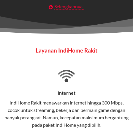
Selengkapnya..
Layanan Wifi Indihome ini dirancang untuk
memberikan solusi lengkap bagi rumah tangga, bisnis,
maupun individu yang membutuhkan konektivitas dan
hiburan berkualitas tinggi.
Wifi IndiHome
Layanan IndiHome Rakit
Wifi IndiHome adalah layanan
internet
berbasis fiber
optic yang disediakan oleh Telkom Indonesia untuk
pengguna rumah dan bisnis.
IndiHome menawarkan koneksi internet yang cepat,
stabil, dan memiliki berbagai pilihan paket IndiHome
Internet
yang dapat disesuaikan dengan kebutuhan pengguna.
IndiHome Rakit menawarkan
internet
hingga 300 Mbps,
cocok untuk streaming, bekerja dan bermain game dengan
Selain internet, layanan IndiHome juga mencakup TV
banyak perangkat. Namun, kecepatan maksimum bergantung
interaktif (
IndiHome TV
) dan telepon rumah dalam
pada paket IndiHome yang dipilih.
satu paket.