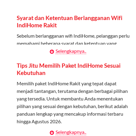
Admin dapat mendaftarkan hingga 5 anggota
keluarga atau teman untuk menggunakan kuota ini.
Syarat dan Ketentuan Berlangganan Wifi
Berlaku Nasional
IndiHome Rakit
Kuota keluarga bisa digunakan di seluruh Indonesia
Sebelum berlangganan wifi IndiHome, pelanggan perlu
untuk jaringan 2G, 3G, dan 4G.
memahami beberapa syarat dan ketentuan yang
berlaku:
Selengkapnya..
Tidak Berlaku untuk Roaming
Kuota ini hanya bisa digunakan di dalam negeri.
Kontrak Berlangganan
Tips Jitu Memilih Paket IndiHome Sesuai
Kebutuhan
Pelanggan harus menandatangani Kontrak
Cara Menggunakan Kuota Keluarga
Berlangganan yang mencakup data pelanggan, jenis
Memilih paket IndiHome Rakit yang tepat dapat
layanan indihome Rakit yang dipilih, serta syarat dan
menjadi tantangan, terutama dengan berbagai pilihan
Daftarkan Anggota: Admin dapat mendaftarkan anggota
ketentuan yang berlaku. Kontrak ini dapat diubah atau
yang tersedia. Untuk membantu Anda menentukan
melalui aplikasi MyTelkomsel atau website Telkomsel One.
ditambah sesuai kebutuhan.
pilihan yang sesuai dengan kebutuhan, berikut adalah
Bagikan Kuota: Setelah terdaftar, anggota bisa langsung
panduan lengkap yang mencakup informasi terbaru
menggunakan kuota keluarga.
Biaya Pasang Baru (PSB)
hingga Agustus 2026.
Pantau Penggunaan: Admin dapat memantau penggunaan
Pelanggan dikenakan Biaya Pasang Baru (PSB) setelah
Selengkapnya..
Menentukan Kebutuhan Kecepatan Internet
kuota melalui aplikasi MyTelkomsel.