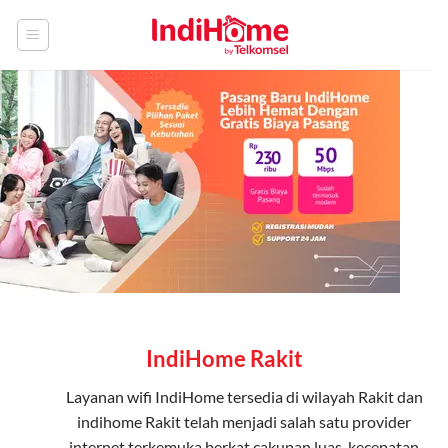
Skip
to
content
IndiHome Rakit
Layanan
wifi IndiHome
tersedia di wilayah Rakit dan
indihome Rakit telah menjadi salah satu provider
internet terkemuka berkat cakupan luas, kecepatan