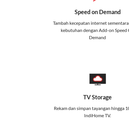
Telepon Rumah:
Gratis nelpon lokal dan interlokal dengan
Speed on Demand
Bonus Fitur:
Beberapa paket menyertakan bonus seperti gr
Tambah kecepatan internet sementara
kebutuhan dengan Add-on
Speed
Selain Paket IndiHome yang menawarkan la
Demand
solusi lengkap untuk kebutuhan digital An
praktis.
Apa Itu Telkomsel One?
Telkomsel One adalah layanan konvergensi yang menggabung
Layanan ini dirancang untuk memberikan pengalaman broad
TV Storage
Dengan Telkomsel One, Anda tidak terikat pada satu teknolo
Rekam dan simpan tayangan hingga 1
IndiHome TV.
Keunggulan Telkomsel One