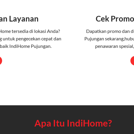
an Layanan
Cek Promo
Home tersedia di lokasi Anda?
Dapatkan promo dan d
g untuk pengecekan cepat dan
Pujungan sekarang,hubu
rbaik IndiHome Pujungan.
penawaran spesial,
Apa Itu IndiHome?