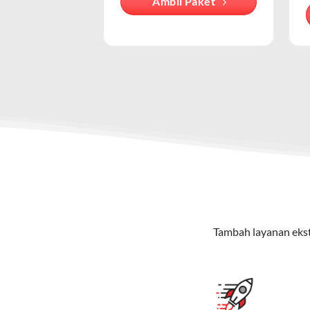
Ambil Paket
penyedia lain.
Keunggulan Paket IndiHome Internet & Telepon
Secara teknis, IndiHome adalah layan
melalui jaringan nirkabel yang dised
Internet Unlimited:
Nikmati internet wifi IndiHome tanpa 
Telepon Rumah:
Gratis nelpon lokal dan interlokal dengan
Hemat Biaya:
Lebih ekonomis dibandingkan berlangganan l
Bonus Fitur:
Beberapa paket menyertakan fitur tambahan seperti v
Paket IndiHome Internet, TV & Telepon – Indi
Paket IndiHome Internet, TV & Telepon
adalah solusi lengk
menikmati hiburan TV berkualitas, internet cepat, dan komu
Tambah layanan ekst
Keunggulan Paket IndiHome Internet, TV & Telepo
Internet Cepat:
Kecepatan wifi IndiHome ini mencapai 30
TV Interaktif:
Akses ratusan channel TV lokal dan internas