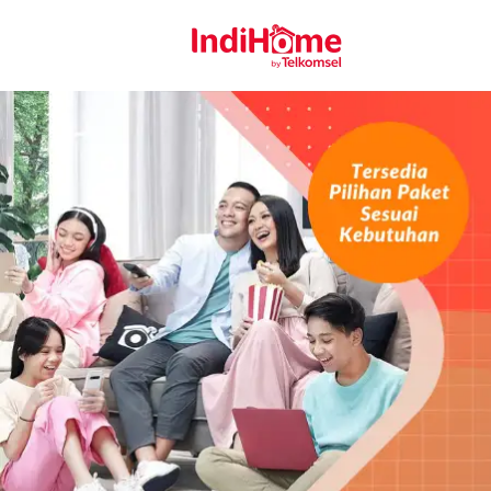
Skip
to
content