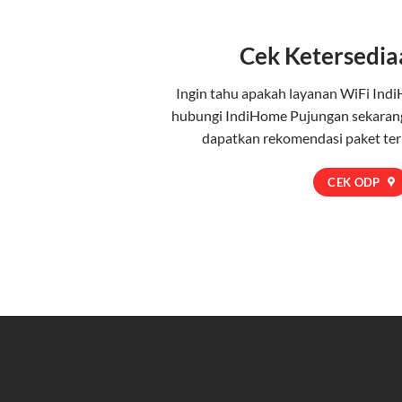
Cek Ketersedia
Ingin tahu apakah layanan WiFi Indi
hubungi IndiHome Pujungan sekaran
dapatkan rekomendasi paket te
CEK ODP