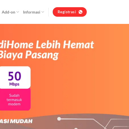
Add-on
Informasi
Registrasi