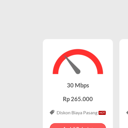
LAN langsung ke perangkat mereka.
Paket IndiHome Internet Saja – IndiHome 1P (
WiFi adalah Cara Akses Utam
Paket IndiHome Internet Saja
dirancang khusus untuk peng
Saat pelanggan berlangganan Wifi In
Paket ini cocok untuk individu, mahasiswa, atau profesional
smart TV terhubung ke internet tanpa 
Keunggulan Paket Internet Saja
Karena sebagian besar pengguna IndiH
hari.
Kecepatan Tinggi:
Wifi IndiHome menawarkan kecepatan in
Membedakan dengan Jaringan
Stabil dan Andal:
Menggunakan jaringan fiber optik, koneksi wifi
Tanpa Kuota:
Internet wifi indiHome tanpa batas (unlimited) seh
WiFi IndiHome Pujungan menggunakan ja
30 Mbps
provider seluler (misalnya 4G/5G). 
Harga Terjangkau:
Paket ini tersedia dalam berbagai pilihan har
Rp 265.000
Merek yang Melekat dengan 
Paket IndiHome Internet & Telepon – IndiHom
Diskon Biaya Pasang
IndiHome Pujungan adalah salah satu 
Paket ini menggabungkan layanan wifi indihome cepat deng
dengan IndiHome Pujungan. Bahkan, da
yang membutuhkan komunikasi telepon dan internet yang h