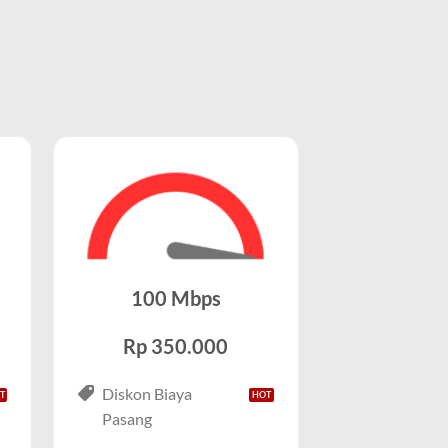
mbahan seperti TV atau telepon.
ngkat seperti smartphone, laptop, dan
 atau hiburan.
adi lebih populer dalam percakapan sehari-
ipilih.
 kuota.
gan seluler yang berbasis sinyal dari
100 Mbps
kan dari paket data seluler.
Rp 350.000
Diskon Biaya
k orang mengasosiasikan layanan WiFi rumah
 lengkap. Cocok untuk keluarga atau pelaku bisnis kecil
Pasang
an dengan IndiHome , meskipun ada