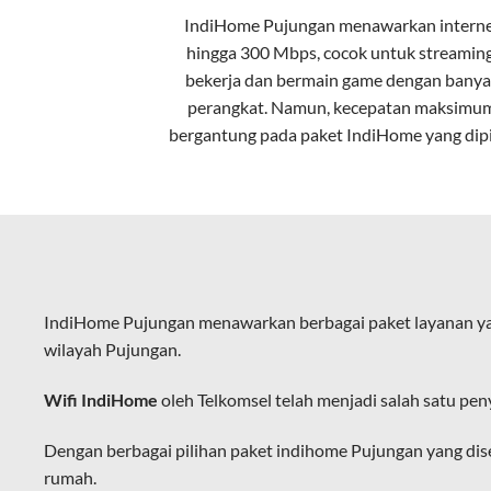
IndiHome Pujungan menawarkan
intern
Kecepatan Tinggi
hingga 300 Mbps, cocok untuk streaming
Serat optik mampu mentransmisikan da
bekerja dan bermain game dengan banya
perangkat. Namun, kecepatan maksimu
Koneksi Stabil
bergantung pada paket IndiHome yang dipi
Minim gangguan dari cuaca atau interf
Latensi Rendah
Cocok untuk aktivitas yang membutuhk
Kapasitas Lebih Besar
IndiHome Pujungan menawarkan berbagai paket layanan ya
Mampu menangani banyak perangkat seka
wilayah Pujungan.
Dengan teknologi ini, IndiHome memberik
Wifi IndiHome
oleh Telkomsel telah menjadi salah satu pen
IndiHome sering disebut sebagai WiFi In
melalui perangkat router WiFi.
Dengan berbagai pilihan paket indihome Pujungan yang di
rumah.
Hal ini memungkinkan pengguna untuk me