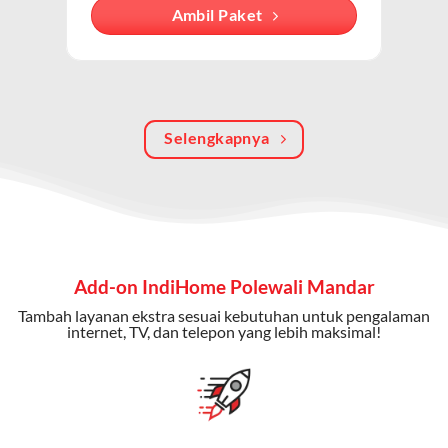
internet, TV kabel (IndiHome TV), dan telepon rumah.
Ambil Paket
Dengan paket ini, Anda bisa menikmati hiburan TV
berkualitas, internet cepat, dan komunikasi telepon
dalam satu langganan.
Keunggulan Paket IndiHome Internet, TV & Telepon
Selengkapnya
Internet Cepat:
Kecepatan wifi IndiHome ini mencapai
300 Mbps untuk aktivitas online tanpa hambatan.
TV Interaktif:
Akses ratusan channel TV lokal dan
internasional, termasuk fitur replay dan on-demand.
Add-on IndiHome Polewali Mandar
Telepon Rumah:
Gratis nelpon lokal dan interlokal dengan
Tambah layanan ekstra sesuai kebutuhan untuk pengalaman
kuota tertentu.
internet, TV, dan telepon yang lebih maksimal!
Bonus Fitur:
Beberapa paket menyertakan bonus seperti
gratis streaming platform atau diskon langganan.
Selain Paket IndiHome yang