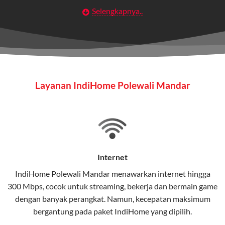
Selengkapnya..
Layanan Wifi Indihome ini dirancang untuk
memberikan solusi lengkap bagi rumah tangga, bisnis,
maupun individu yang membutuhkan konektivitas dan
hiburan berkualitas tinggi.
Wifi IndiHome
Layanan IndiHome Polewali Mandar
Wifi IndiHome adalah layanan
internet
berbasis fiber
optic yang disediakan oleh Telkom Indonesia untuk
pengguna rumah dan bisnis.
IndiHome menawarkan koneksi internet yang cepat,
stabil, dan memiliki berbagai pilihan paket IndiHome
Internet
yang dapat disesuaikan dengan kebutuhan pengguna.
IndiHome Polewali Mandar menawarkan
internet
hingga
300 Mbps, cocok untuk streaming, bekerja dan bermain game
Selain internet, layanan IndiHome juga mencakup TV
dengan banyak perangkat. Namun, kecepatan maksimum
interaktif (
IndiHome TV
) dan telepon rumah dalam
bergantung pada paket IndiHome yang dipilih.
satu paket.