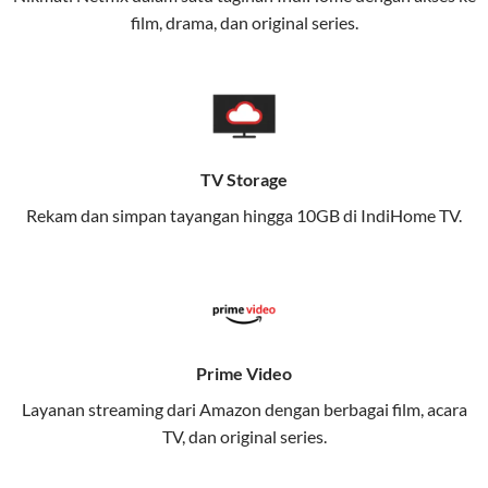
Layanan ini dirancang untuk memberikan
film, drama, dan original series.
pengalaman broadband yang seamless,
memungkinkan Anda menikmati internet cepat baik
di rumah maupun saat bepergian.
Dengan Telkomsel One, Anda tidak terikat pada satu
teknologi jaringan tertentu, sehingga bisa menikmati
TV Storage
fleksibilitas dan kenyamanan maksimal.
Rekam dan simpan tayangan hingga 10GB di IndiHome TV.
Keunggulan Telkomsel One
Kecepatan Internet Hingga 300 Mbps
Nikmati kecepatan internet super cepat untuk
streaming, gaming, dan bekerja dari rumah.
Prime Video
Dynamic IP
Layanan streaming dari Amazon dengan berbagai film, acara
Memudahkan Anda dalam mengelola jaringan dan
TV, dan original series.
meningkatkan keamanan.