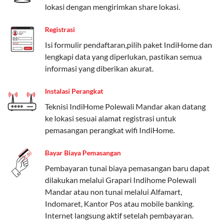
lokasi dengan mengirimkan share lokasi.
internet, komunikasi, atau hiburan.
Registrasi
Paket Easy cocok untuk kebutuhan dasar, Paket
Complete untuk yang menginginkan fitur lengkap,
Isi formulir pendaftaran,pilih paket IndiHome dan
dan Paket Dynamic IP untuk pengguna yang
lengkapi data yang diperlukan, pastikan semua
memprioritaskan kecepatan internet tinggi.
informasi yang diberikan akurat.
Paket Telkomsel One dengan Kuota Keluarga
Instalasi Perangkat
Teknisi IndiHome Polewali Mandar akan datang
Salah satu fitur unggulan Telkomsel One adalah Paket
ke lokasi sesuai alamat registrasi untuk
Kuota Keluarga. Dengan kuota hingga 30 GB, Anda
pemasangan perangkat wifi IndiHome.
bisa membagikan internet kepada anggota keluarga
atau teman tanpa perlu khawatir kehabisan kuota.
Bayar Biaya Pemasangan
Berikut adalah detailnya:
Pembayaran tunai biaya pemasangan baru dapat
Kuota Keluarga 30 GB
dilakukan melalui Grapari Indihome Polewali
Mandar atau non tunai melalui Alfamart,
Kuota ini dapat digunakan secara bersama-sama oleh
Indomaret, Kantor Pos atau mobile banking.
Admin (pelanggan utama) dan anggota yang terdaftar.
Internet langsung aktif setelah pembayaran.