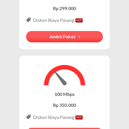
Rp 299.000
Keunggulan Paket IndiHome Internet & Telepon
Diskon Biaya Pasang
Internet Unlimited:
Nikmati internet wifi IndiHome tanpa
batas dengan kecepatan tinggi.
Ambil Paket
Telepon Rumah:
Gratis nelpon lokal dan interlokal dengan
kuota tertentu.
Hemat Biaya:
Lebih ekonomis dibandingkan berlangganan
layanan secara terpisah.
Bonus Fitur:
Beberapa paket menyertakan fitur tambahan
seperti voicemail atau call waiting.
100 Mbps
Paket IndiHome Internet, TV & Telepon – IndiHome
Rp 350.000
3P (Triple Play)
Paket IndiHome Internet, TV & Telepon
adalah solusi
Diskon Biaya Pasang
lengkap dari IndiHome yang menggabungkan