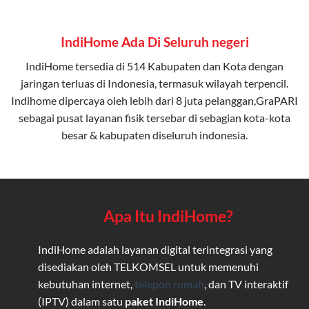
IndiHome Ada Di Seluruh negeri
IndiHome tersedia di 514 Kabupaten dan Kota dengan
jaringan terluas di Indonesia, termasuk wilayah terpencil.
Indihome dipercaya oleh lebih dari 8 juta pelanggan,GraPARI
sebagai pusat layanan fisik tersebar di sebagian kota-kota
besar & kabupaten diseluruh indonesia.
Apa Itu IndiHome?
IndiHome adalah layanan digital terintegrasi yang
disediakan oleh TELKOMSEL untuk memenuhi
kebutuhan internet,
telepon rumah
, dan TV interaktif
(IPTV) dalam satu
paket IndiHome
.