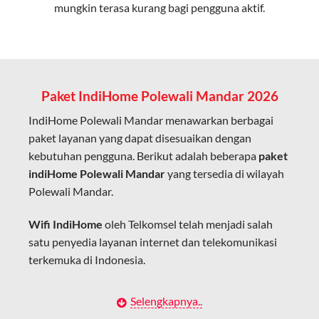
mungkin terasa kurang bagi pengguna aktif.
Cocok untuk aktivitas yang membutuhkan koneksi
cepat seperti gaming, streaming, dan video conference.
Kapasitas Lebih Besar
Mampu menangani banyak perangkat sekaligus tanpa
Paket IndiHome Polewali Mandar 2026
penurunan kualitas koneksi.
IndiHome Polewali Mandar menawarkan berbagai
Dengan teknologi ini, IndiHome memberikan pengalaman
paket layanan yang dapat disesuaikan dengan
internet yang lebih baik bagi pengguna untuk bekerja,
kebutuhan pengguna. Berikut adalah beberapa
paket
belajar, dan hiburan di rumah.
indiHome Polewali Mandar
yang tersedia di wilayah
Polewali Mandar.
IndiHome sering disebut sebagai WiFi IndiHome karena
layanan internet yang disediakan menggunakan jaringan
Wifi IndiHome
oleh Telkomsel telah menjadi salah
fiber optic dapat dikoneksikan melalui perangkat router
satu penyedia layanan internet dan telekomunikasi
WiFi.
terkemuka di Indonesia.
Hal ini memungkinkan pengguna untuk mengakses
internet secara nirkabel (wireless) di rumah atau tempat
Dengan berbagai pilihan paket indihome Polewali
Selengkapnya..
usaha tanpa perlu menggunakan kabel LAN langsung ke
Mandar yang disesuaikan dengan kebutuhan