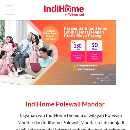
Skip
to
content
IndiHome Polewali Mandar
Layanan
wifi IndiHome
tersedia di wilayah Polewali
Mandar dan indihome Polewali Mandar telah menjadi
salah satu provider internet terkemuka berkat cakupan