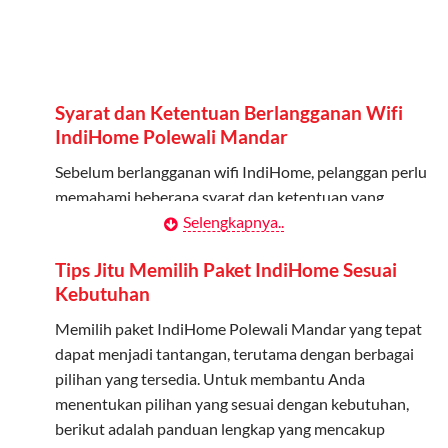
Bisa Dibagi Hingga 5 Anggota
Admin dapat mendaftarkan hingga 5 anggota
keluarga atau teman untuk menggunakan kuota ini.
Syarat dan Ketentuan Berlangganan Wifi
Berlaku Nasional
IndiHome Polewali Mandar
Kuota keluarga bisa digunakan di seluruh Indonesia
Sebelum berlangganan wifi IndiHome, pelanggan perlu
untuk jaringan 2G, 3G, dan 4G.
memahami beberapa syarat dan ketentuan yang
berlaku:
Selengkapnya..
Tidak Berlaku untuk Roaming
Kuota ini hanya bisa digunakan di dalam negeri.
Kontrak Berlangganan
Tips Jitu Memilih Paket IndiHome Sesuai
Kebutuhan
Pelanggan harus menandatangani Kontrak
Cara Menggunakan Kuota Keluarga
Berlangganan yang mencakup data pelanggan, jenis
Memilih paket IndiHome Polewali Mandar yang tepat
layanan indihome Polewali Mandar yang dipilih, serta
dapat menjadi tantangan, terutama dengan berbagai
Daftarkan Anggota: Admin dapat mendaftarkan anggota
syarat dan ketentuan yang berlaku. Kontrak ini dapat
pilihan yang tersedia. Untuk membantu Anda
melalui aplikasi MyTelkomsel atau website Telkomsel One.
diubah atau ditambah sesuai kebutuhan.
menentukan pilihan yang sesuai dengan kebutuhan,
Bagikan Kuota: Setelah terdaftar, anggota bisa langsung
berikut adalah panduan lengkap yang mencakup
menggunakan kuota keluarga.
Biaya Pasang Baru (PSB)