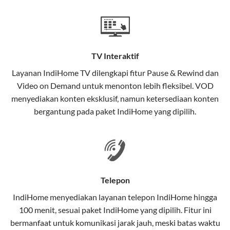
Teknologi di Balik WiFi IndiHome
Wifi IndiHome menggunakan teknologi Fiber To The
Home (FTTH), yang berarti koneksi internet
TV Interaktif
menggunakan kabel serat optik hingga ke rumah
pelanggan. Teknologi ini memiliki beberapa
Layanan
IndiHome TV
dilengkapi fitur Pause & Rewind dan
keunggulan:
Video on Demand untuk menonton lebih fleksibel. VOD
menyediakan konten eksklusif, namun ketersediaan konten
Kecepatan Tinggi
bergantung pada paket IndiHome yang dipilih.
Serat optik mampu mentransmisikan data dalam
kecepatan tinggi hingga 1 Gbps, lebih cepat
dibandingkan kabel tembaga atau DSL.
Koneksi Stabil
Telepon
Minim gangguan dari cuaca atau interferensi
IndiHome menyediakan layanan
telepon IndiHome
hingga
elektromagnetik, sehingga koneksi tetap lancar.
100 menit, sesuai paket IndiHome yang dipilih. Fitur ini
bermanfaat untuk komunikasi jarak jauh, meski batas waktu
Latensi Rendah