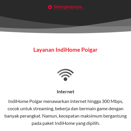
Selengkapnya..
Layanan Wifi Indihome ini dirancang untuk
memberikan solusi lengkap bagi rumah tangga, bisnis,
maupun individu yang membutuhkan konektivitas dan
hiburan berkualitas tinggi.
Wifi IndiHome
Layanan IndiHome Poigar
Wifi IndiHome adalah layanan
internet
berbasis fiber
optic yang disediakan oleh Telkom Indonesia untuk
pengguna rumah dan bisnis.
IndiHome menawarkan koneksi internet yang cepat,
stabil, dan memiliki berbagai pilihan paket IndiHome
Internet
yang dapat disesuaikan dengan kebutuhan pengguna.
IndiHome Poigar menawarkan
internet
hingga 300 Mbps,
cocok untuk streaming, bekerja dan bermain game dengan
Selain internet, layanan IndiHome juga mencakup TV
banyak perangkat. Namun, kecepatan maksimum bergantung
interaktif (
IndiHome TV
) dan telepon rumah dalam
pada paket IndiHome yang dipilih.
satu paket.