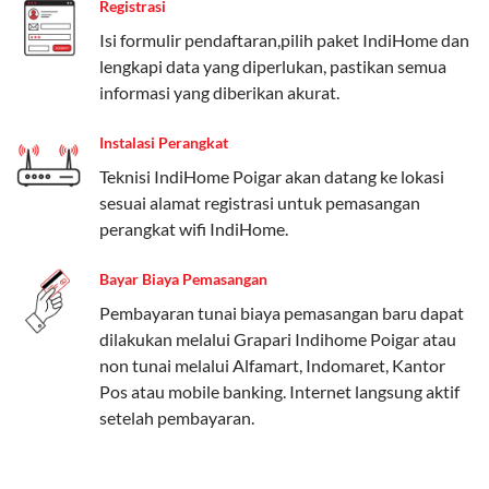
Registrasi
Paket Easy cocok untuk kebutuhan dasar, Paket
Isi formulir pendaftaran,pilih paket IndiHome dan
Complete untuk yang menginginkan fitur lengkap,
lengkapi data yang diperlukan, pastikan semua
dan Paket Dynamic IP untuk pengguna yang
informasi yang diberikan akurat.
memprioritaskan kecepatan internet tinggi.
Instalasi Perangkat
Paket Telkomsel One dengan Kuota Keluarga
Teknisi IndiHome Poigar akan datang ke lokasi
Salah satu fitur unggulan Telkomsel One adalah Paket
sesuai alamat registrasi untuk pemasangan
Kuota Keluarga. Dengan kuota hingga 30 GB, Anda
perangkat wifi IndiHome.
bisa membagikan internet kepada anggota keluarga
atau teman tanpa perlu khawatir kehabisan kuota.
Bayar Biaya Pemasangan
Berikut adalah detailnya:
Pembayaran tunai biaya pemasangan baru dapat
dilakukan melalui Grapari Indihome Poigar atau
Kuota Keluarga 30 GB
non tunai melalui Alfamart, Indomaret, Kantor
Kuota ini dapat digunakan secara bersama-sama oleh
Pos atau mobile banking. Internet langsung aktif
Admin (pelanggan utama) dan anggota yang terdaftar.
setelah pembayaran.
Bisa Dibagi Hingga 5 Anggota