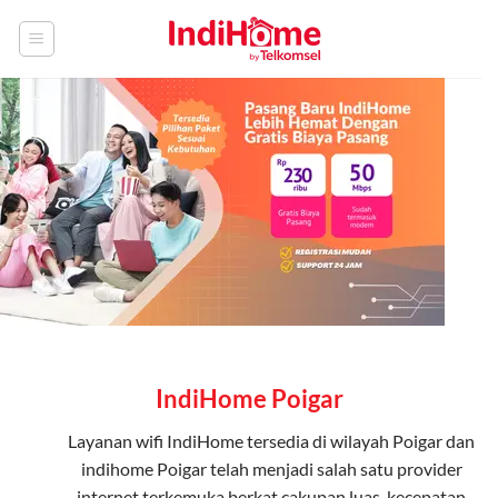
Skip
to
content
IndiHome Poigar
Layanan
wifi IndiHome
tersedia di wilayah Poigar dan
indihome Poigar telah menjadi salah satu provider
internet terkemuka berkat cakupan luas, kecepatan