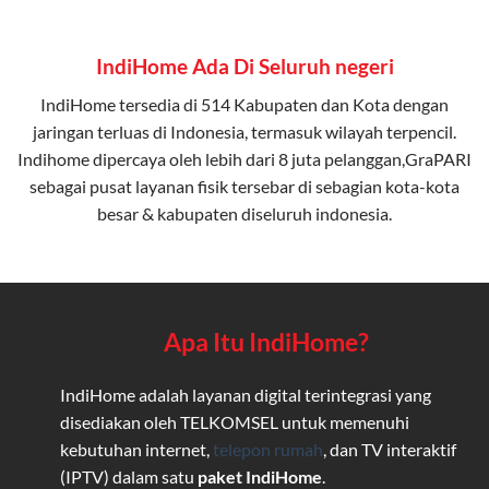
IndiHome Ada Di Seluruh negeri
IndiHome tersedia di 514 Kabupaten dan Kota dengan
jaringan terluas di Indonesia, termasuk wilayah terpencil.
Indihome dipercaya oleh lebih dari 8 juta pelanggan,GraPARI
sebagai pusat layanan fisik tersebar di sebagian kota-kota
besar & kabupaten diseluruh indonesia.
Apa Itu IndiHome?
IndiHome adalah layanan digital terintegrasi yang
disediakan oleh TELKOMSEL untuk memenuhi
kebutuhan internet,
telepon rumah
, dan TV interaktif
(IPTV) dalam satu
paket IndiHome
.