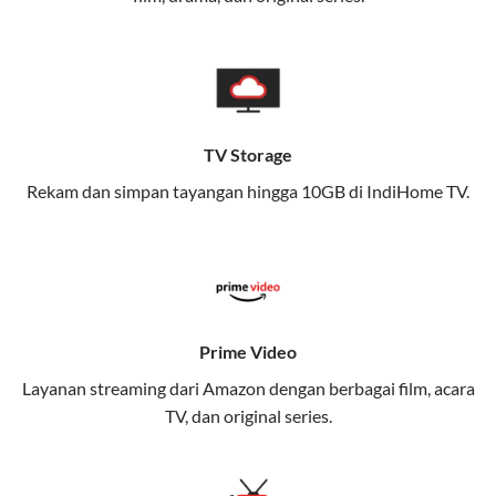
memungkinkan Anda menikmati internet cepat baik
di rumah maupun saat bepergian.
Dengan Telkomsel One, Anda tidak terikat pada satu
teknologi jaringan tertentu, sehingga bisa menikmati
fleksibilitas dan kenyamanan maksimal.
TV Storage
Rekam dan simpan tayangan hingga 10GB di IndiHome TV.
Keunggulan Telkomsel One
Kecepatan Internet Hingga 300 Mbps
Nikmati kecepatan internet super cepat untuk
streaming, gaming, dan bekerja dari rumah.
Dynamic IP
Prime Video
Memudahkan Anda dalam mengelola jaringan dan
Layanan streaming dari Amazon dengan berbagai film, acara
meningkatkan keamanan.
TV, dan original series.
Kuota Keluarga