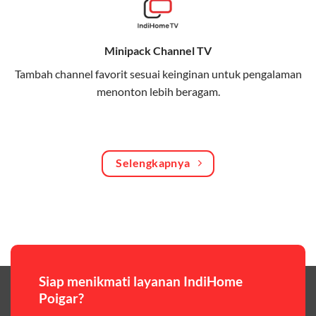
Bagikan kuota internet hingga 30 GB dengan anggota
keluarga atau teman secara praktis.
Minipack Channel TV
One Bill System
Tambah channel favorit sesuai keinginan untuk pengalaman
Tagihan internet rumah dan kuota keluarga digabung
menonton lebih beragam.
dalam satu pembayaran.
WiFi Murah 100 Ribuan
Hemat biaya dengan paket internet berkualitas tinggi
Selengkapnya
yang terjangkau.
Pilihan Paket & Harga Telkomsel One
Telkomsel One menawarkan beragam paket yang bisa
disesuaikan dengan kebutuhan pengguna, mulai dari
paket hemat hingga paket lengkap dengan fitur
premium,berikut ulasan singkatnya:
Siap menikmati layanan IndiHome
Poigar?
Paket Easy