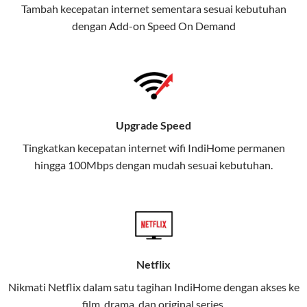
Tambah kecepatan internet sementara sesuai kebutuhan
juga menghadirkan Telkomsel
dengan Add-on
Speed On Demand
One, sebuah solusi lengkap untuk
kebutuhan digital Anda.
Telkomsel One menggabungkan
layanan internet, hiburan, dan
komunikasi dalam satu paket
Upgrade Speed
praktis.
Tingkatkan kecepatan internet wifi IndiHome permanen
hingga 100Mbps dengan mudah sesuai kebutuhan.
Apa Itu Telkomsel One?
Telkomsel One adalah layanan konvergensi yang
menggabungkan konektivitas internet rumah
(IndiHome/Telkomsel Orbit) dan mobile internet
(Telkomsel) dalam satu paket.
Netflix
Layanan ini dirancang untuk memberikan
Nikmati Netflix dalam satu tagihan IndiHome dengan akses ke
pengalaman broadband yang seamless,
film, drama, dan original series.