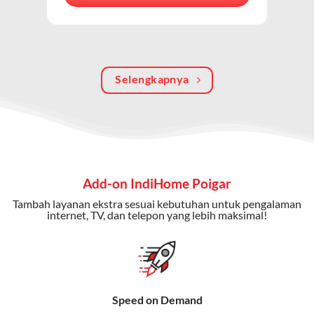
berkualitas, internet cepat, dan komunikasi telepon
dalam satu langganan.
Keunggulan Paket IndiHome Internet, TV & Telepon
Selengkapnya
Internet Cepat:
Kecepatan wifi IndiHome ini mencapai
300 Mbps untuk aktivitas online tanpa hambatan.
TV Interaktif:
Akses ratusan channel TV lokal dan
internasional, termasuk fitur replay dan on-demand.
Telepon Rumah:
Gratis nelpon lokal dan interlokal dengan
Add-on IndiHome Poigar
kuota tertentu.
Tambah layanan ekstra sesuai kebutuhan untuk pengalaman
Bonus Fitur:
Beberapa paket menyertakan bonus seperti
internet, TV, dan telepon yang lebih maksimal!
gratis streaming platform atau diskon langganan.
Selain Paket IndiHome yang
menawarkan layanan internet,
Speed on Demand
TV, dan telepon rumah, Telkomsel