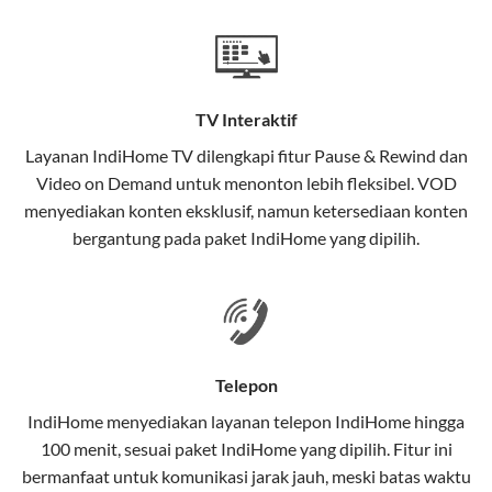
Teknologi di Balik WiFi IndiHome
Wifi IndiHome menggunakan teknologi Fiber To The
Home (FTTH), yang berarti koneksi internet
TV Interaktif
menggunakan kabel serat optik hingga ke rumah
pelanggan. Teknologi ini memiliki beberapa
Layanan
IndiHome TV
dilengkapi fitur Pause & Rewind dan
keunggulan:
Video on Demand untuk menonton lebih fleksibel. VOD
menyediakan konten eksklusif, namun ketersediaan konten
Kecepatan Tinggi
bergantung pada paket IndiHome yang dipilih.
Serat optik mampu mentransmisikan data dalam
kecepatan tinggi hingga 1 Gbps, lebih cepat
dibandingkan kabel tembaga atau DSL.
Koneksi Stabil
Telepon
Minim gangguan dari cuaca atau interferensi
IndiHome menyediakan layanan
telepon IndiHome
hingga
elektromagnetik, sehingga koneksi tetap lancar.
100 menit, sesuai paket IndiHome yang dipilih. Fitur ini
bermanfaat untuk komunikasi jarak jauh, meski batas waktu
Latensi Rendah