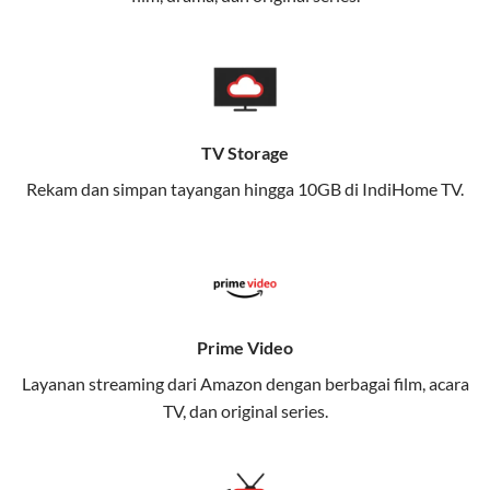
memungkinkan Anda menikmati internet cepat baik
di rumah maupun saat bepergian.
Dengan Telkomsel One, Anda tidak terikat pada satu
teknologi jaringan tertentu, sehingga bisa menikmati
fleksibilitas dan kenyamanan maksimal.
TV Storage
Rekam dan simpan tayangan hingga 10GB di IndiHome TV.
Keunggulan Telkomsel One
Kecepatan Internet Hingga 300 Mbps
Nikmati kecepatan internet super cepat untuk
streaming, gaming, dan bekerja dari rumah.
Dynamic IP
Prime Video
Memudahkan Anda dalam mengelola jaringan dan
Layanan streaming dari Amazon dengan berbagai film, acara
meningkatkan keamanan.
TV, dan original series.
Kuota Keluarga