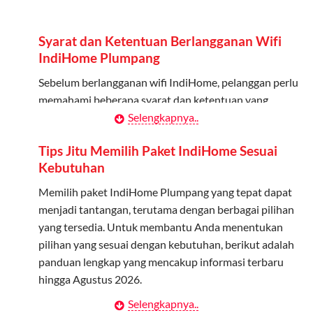
Admin dapat mendaftarkan hingga 5 anggota
keluarga atau teman untuk menggunakan kuota ini.
Syarat dan Ketentuan Berlangganan Wifi
Berlaku Nasional
IndiHome Plumpang
Kuota keluarga bisa digunakan di seluruh Indonesia
Sebelum berlangganan wifi IndiHome, pelanggan perlu
untuk jaringan 2G, 3G, dan 4G.
memahami beberapa syarat dan ketentuan yang
berlaku:
Selengkapnya..
Tidak Berlaku untuk Roaming
Kuota ini hanya bisa digunakan di dalam negeri.
Kontrak Berlangganan
Tips Jitu Memilih Paket IndiHome Sesuai
Kebutuhan
Pelanggan harus menandatangani Kontrak
Cara Menggunakan Kuota Keluarga
Berlangganan yang mencakup data pelanggan, jenis
Memilih paket IndiHome Plumpang yang tepat dapat
layanan indihome Plumpang yang dipilih, serta syarat
menjadi tantangan, terutama dengan berbagai pilihan
Daftarkan Anggota: Admin dapat mendaftarkan anggota
dan ketentuan yang berlaku. Kontrak ini dapat diubah
yang tersedia. Untuk membantu Anda menentukan
melalui aplikasi MyTelkomsel atau website Telkomsel One.
atau ditambah sesuai kebutuhan.
pilihan yang sesuai dengan kebutuhan, berikut adalah
Bagikan Kuota: Setelah terdaftar, anggota bisa langsung
panduan lengkap yang mencakup informasi terbaru
menggunakan kuota keluarga.
Biaya Pasang Baru (PSB)
hingga Agustus 2026.
Pantau Penggunaan: Admin dapat memantau penggunaan
Pelanggan dikenakan Biaya Pasang Baru (PSB) setelah
Selengkapnya..
Menentukan Kebutuhan Kecepatan Internet
kuota melalui aplikasi MyTelkomsel.