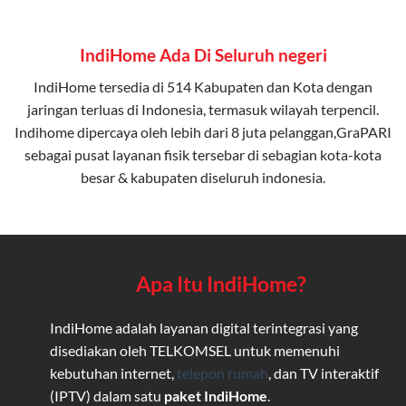
IndiHome Ada Di Seluruh negeri
IndiHome tersedia di 514 Kabupaten dan Kota dengan
jaringan terluas di Indonesia, termasuk wilayah terpencil.
Indihome dipercaya oleh lebih dari 8 juta pelanggan,GraPARI
sebagai pusat layanan fisik tersebar di sebagian kota-kota
besar & kabupaten diseluruh indonesia.
Apa Itu IndiHome?
IndiHome adalah layanan digital terintegrasi yang
disediakan oleh TELKOMSEL untuk memenuhi
kebutuhan internet,
telepon rumah
, dan TV interaktif
(IPTV) dalam satu
paket IndiHome
.