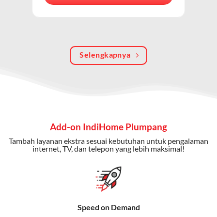
berkualitas, internet cepat, dan komunikasi telepon
dalam satu langganan.
Keunggulan Paket IndiHome Internet, TV & Telepon
Selengkapnya
Internet Cepat:
Kecepatan wifi IndiHome ini mencapai
300 Mbps untuk aktivitas online tanpa hambatan.
TV Interaktif:
Akses ratusan channel TV lokal dan
internasional, termasuk fitur replay dan on-demand.
Telepon Rumah:
Gratis nelpon lokal dan interlokal dengan
Add-on IndiHome Plumpang
kuota tertentu.
Tambah layanan ekstra sesuai kebutuhan untuk pengalaman
Bonus Fitur:
Beberapa paket menyertakan bonus seperti
internet, TV, dan telepon yang lebih maksimal!
gratis streaming platform atau diskon langganan.
Selain Paket IndiHome yang
menawarkan layanan internet,
Speed on Demand
TV, dan telepon rumah, Telkomsel