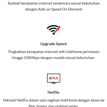
Tambah kecepatan internet sementara sesuai kebutuhan
juga menghadirkan Telkomsel
dengan Add-on
Speed On Demand
One, sebuah solusi lengkap untuk
kebutuhan digital Anda.
Telkomsel One menggabungkan
layanan internet, hiburan, dan
komunikasi dalam satu paket
Upgrade Speed
praktis.
Tingkatkan kecepatan internet wifi IndiHome permanen
hingga 100Mbps dengan mudah sesuai kebutuhan.
Apa Itu Telkomsel One?
Telkomsel One adalah layanan konvergensi yang
menggabungkan konektivitas internet rumah
(IndiHome/Telkomsel Orbit) dan mobile internet
(Telkomsel) dalam satu paket.
Netflix
Layanan ini dirancang untuk memberikan
Nikmati Netflix dalam satu tagihan IndiHome dengan akses ke
pengalaman broadband yang seamless,
film, drama, dan original series.