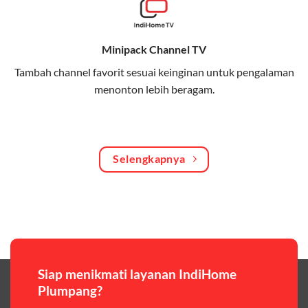
Bagikan kuota internet hingga 30 GB dengan anggota
keluarga atau teman secara praktis.
Minipack Channel TV
One Bill System
Tambah channel favorit sesuai keinginan untuk pengalaman
Tagihan internet rumah dan kuota keluarga digabung
menonton lebih beragam.
dalam satu pembayaran.
WiFi Murah 100 Ribuan
Hemat biaya dengan paket internet berkualitas tinggi
Selengkapnya
yang terjangkau.
Pilihan Paket & Harga Telkomsel One
Telkomsel One menawarkan beragam paket yang bisa
disesuaikan dengan kebutuhan pengguna, mulai dari
paket hemat hingga paket lengkap dengan fitur
premium,berikut ulasan singkatnya:
Siap menikmati layanan IndiHome
Plumpang?
Paket Easy