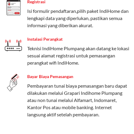
Registrasi
Paket Easy cocok untuk kebutuhan dasar, Paket
Isi formulir pendaftaran,pilih paket IndiHome dan
Complete untuk yang menginginkan fitur lengkap,
lengkapi data yang diperlukan, pastikan semua
dan Paket Dynamic IP untuk pengguna yang
informasi yang diberikan akurat.
memprioritaskan kecepatan internet tinggi.
Instalasi Perangkat
Paket Telkomsel One dengan Kuota Keluarga
Teknisi IndiHome Plumpang akan datang ke lokasi
Salah satu fitur unggulan Telkomsel One adalah Paket
sesuai alamat registrasi untuk pemasangan
Kuota Keluarga. Dengan kuota hingga 30 GB, Anda
perangkat wifi IndiHome.
bisa membagikan internet kepada anggota keluarga
atau teman tanpa perlu khawatir kehabisan kuota.
Bayar Biaya Pemasangan
Berikut adalah detailnya:
Pembayaran tunai biaya pemasangan baru dapat
dilakukan melalui Grapari Indihome Plumpang
Kuota Keluarga 30 GB
atau non tunai melalui Alfamart, Indomaret,
Kuota ini dapat digunakan secara bersama-sama oleh
Kantor Pos atau mobile banking. Internet
Admin (pelanggan utama) dan anggota yang terdaftar.
langsung aktif setelah pembayaran.
Bisa Dibagi Hingga 5 Anggota