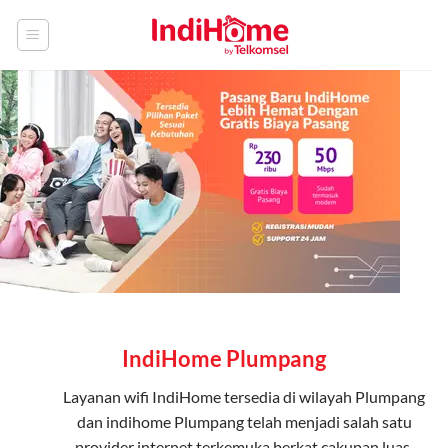
Skip
to
content
IndiHome Plumpang
Layanan
wifi IndiHome
tersedia di wilayah Plumpang
dan indihome Plumpang telah menjadi salah satu
provider internet terkemuka berkat cakupan luas,