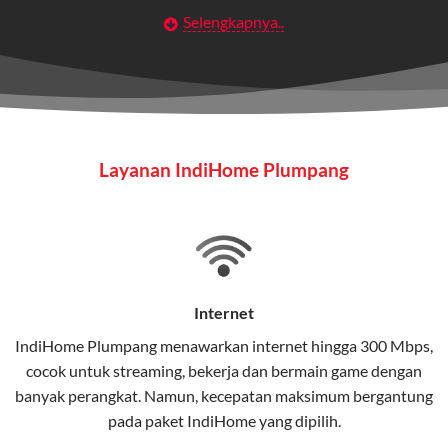
Selengkapnya..
Layanan Wifi Indihome ini dirancang untuk
memberikan solusi lengkap bagi rumah tangga, bisnis,
maupun individu yang membutuhkan konektivitas dan
hiburan berkualitas tinggi.
Wifi IndiHome
Layanan IndiHome Plumpang
Wifi IndiHome adalah layanan
internet
berbasis fiber
optic yang disediakan oleh Telkom Indonesia untuk
pengguna rumah dan bisnis.
IndiHome menawarkan koneksi internet yang cepat,
stabil, dan memiliki berbagai pilihan paket IndiHome
Internet
yang dapat disesuaikan dengan kebutuhan pengguna.
IndiHome Plumpang menawarkan
internet
hingga 300 Mbps,
cocok untuk streaming, bekerja dan bermain game dengan
Selain internet, layanan IndiHome juga mencakup TV
banyak perangkat. Namun, kecepatan maksimum bergantung
interaktif (
IndiHome TV
) dan telepon rumah dalam
pada paket IndiHome yang dipilih.
satu paket.