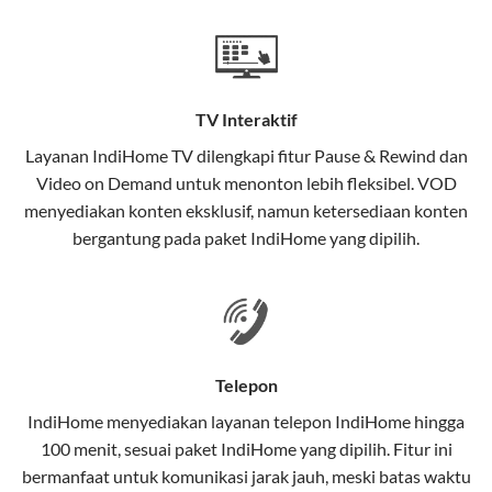
Teknologi di Balik WiFi IndiHome
Wifi IndiHome menggunakan teknologi Fiber To The
Home (FTTH), yang berarti koneksi internet
TV Interaktif
menggunakan kabel serat optik hingga ke rumah
pelanggan. Teknologi ini memiliki beberapa
Layanan
IndiHome TV
dilengkapi fitur Pause & Rewind dan
keunggulan:
Video on Demand untuk menonton lebih fleksibel. VOD
menyediakan konten eksklusif, namun ketersediaan konten
Kecepatan Tinggi
bergantung pada paket IndiHome yang dipilih.
Serat optik mampu mentransmisikan data dalam
kecepatan tinggi hingga 1 Gbps, lebih cepat
dibandingkan kabel tembaga atau DSL.
Koneksi Stabil
Telepon
Minim gangguan dari cuaca atau interferensi
IndiHome menyediakan layanan
telepon IndiHome
hingga
elektromagnetik, sehingga koneksi tetap lancar.
100 menit, sesuai paket IndiHome yang dipilih. Fitur ini
bermanfaat untuk komunikasi jarak jauh, meski batas waktu
Latensi Rendah