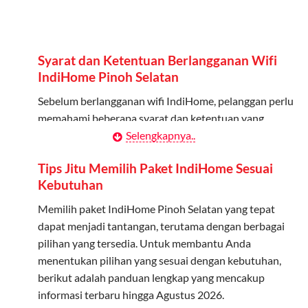
Admin dapat mendaftarkan hingga 5 anggota
keluarga atau teman untuk menggunakan kuota ini.
Syarat dan Ketentuan Berlangganan Wifi
Berlaku Nasional
IndiHome Pinoh Selatan
Kuota keluarga bisa digunakan di seluruh Indonesia
Sebelum berlangganan wifi IndiHome, pelanggan perlu
untuk jaringan 2G, 3G, dan 4G.
memahami beberapa syarat dan ketentuan yang
berlaku:
Selengkapnya..
Tidak Berlaku untuk Roaming
Kuota ini hanya bisa digunakan di dalam negeri.
Kontrak Berlangganan
Tips Jitu Memilih Paket IndiHome Sesuai
Kebutuhan
Pelanggan harus menandatangani Kontrak
Cara Menggunakan Kuota Keluarga
Berlangganan yang mencakup data pelanggan, jenis
Memilih paket IndiHome Pinoh Selatan yang tepat
layanan indihome Pinoh Selatan yang dipilih, serta
dapat menjadi tantangan, terutama dengan berbagai
Daftarkan Anggota: Admin dapat mendaftarkan anggota
syarat dan ketentuan yang berlaku. Kontrak ini dapat
pilihan yang tersedia. Untuk membantu Anda
melalui aplikasi MyTelkomsel atau website Telkomsel One.
diubah atau ditambah sesuai kebutuhan.
menentukan pilihan yang sesuai dengan kebutuhan,
Bagikan Kuota: Setelah terdaftar, anggota bisa langsung
berikut adalah panduan lengkap yang mencakup
menggunakan kuota keluarga.
Biaya Pasang Baru (PSB)
informasi terbaru hingga Agustus 2026.
Pantau Penggunaan: Admin dapat memantau penggunaan