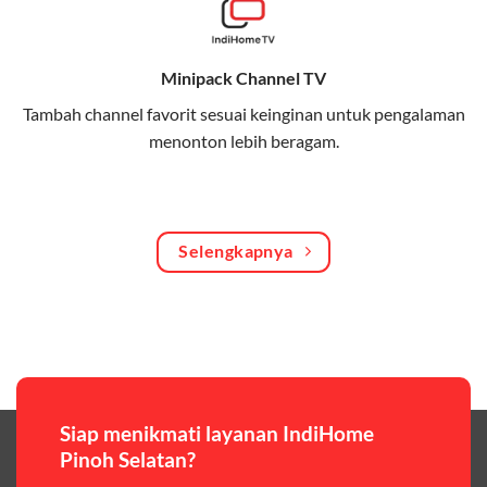
Bagikan kuota internet hingga 30 GB dengan anggota
keluarga atau teman secara praktis.
Minipack Channel TV
One Bill System
Tambah channel favorit sesuai keinginan untuk pengalaman
menonton lebih beragam.
Tagihan internet rumah dan kuota keluarga digabung
dalam satu pembayaran.
WiFi Murah 100 Ribuan
Selengkapnya
Hemat biaya dengan paket internet berkualitas tinggi
yang terjangkau.
Pilihan Paket & Harga Telkomsel One
Telkomsel One menawarkan beragam paket yang bisa
disesuaikan dengan kebutuhan pengguna, mulai dari
paket hemat hingga paket lengkap dengan fitur
Siap menikmati layanan IndiHome
premium,berikut ulasan singkatnya:
Pinoh Selatan?