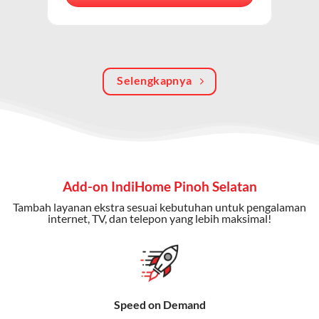
Dengan paket ini, Anda bisa menikmati hiburan TV
berkualitas, internet cepat, dan komunikasi telepon
dalam satu langganan.
Keunggulan Paket IndiHome Internet, TV & Telepon
Selengkapnya
Internet Cepat:
Kecepatan wifi IndiHome ini mencapai
300 Mbps untuk aktivitas online tanpa hambatan.
TV Interaktif:
Akses ratusan channel TV lokal dan
internasional, termasuk fitur replay dan on-demand.
Add-on IndiHome Pinoh Selatan
Telepon Rumah:
Gratis nelpon lokal dan interlokal dengan
Tambah layanan ekstra sesuai kebutuhan untuk pengalaman
kuota tertentu.
internet, TV, dan telepon yang lebih maksimal!
Bonus Fitur:
Beberapa paket menyertakan bonus seperti
gratis streaming platform atau diskon langganan.
Selain Paket IndiHome yang
Speed on Demand
menawarkan layanan internet,