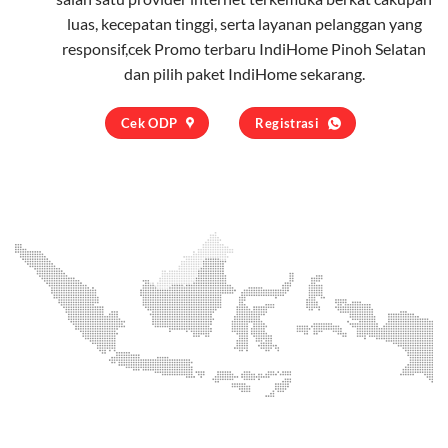
luas, kecepatan tinggi, serta layanan pelanggan yang
responsif,cek Promo terbaru IndiHome Pinoh Selatan
dan pilih
paket IndiHome
sekarang.
Cek ODP
Registrasi