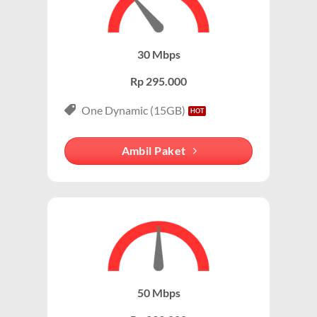
IndiHome yang dipilih.
paket data seluler.
Stabil dan Andal:
Menggunakan jaringan fiber optik, koneksi wifi
Merek yang Melekat dengan Layanan WiFi
IndiHome dikenal stabil dan minim gangguan.
30 Mbps
IndiHome Pinoh Selatan adalah salah satu penyedia
Tanpa Kuota:
Internet wifi indiHome tanpa batas (unlimited)
Rp 295.000
internet rumah terbesar di Indonesia, sehingga banyak
sehingga Anda bisa streaming, gaming, atau bekerja tanpa
orang mengasosiasikan layanan WiFi rumah dengan
khawatir kehabisan kuota.
One Dynamic (15GB)
IndiHome Pinoh Selatan. Bahkan, dalam banyak
Harga Terjangkau:
Paket ini tersedia dalam berbagai pilihan
percakapan, “WiFi” sering kali langsung diasosiasikan
Ambil Paket
harga, mulai dari Rp200.000-an per bulan.
dengan IndiHome , meskipun ada penyedia lain.
Paket IndiHome Internet & Telepon – IndiHome 2P
Secara teknis, IndiHome adalah layanan internet
(Double Play)
berbasis fiber optic, sementara WiFi IndiHome
mengacu pada cara pengguna mengakses internet
Paket ini menggabungkan layanan wifi indihome
melalui jaringan nirkabel yang disediakan oleh
cepat dengan telepon rumah yang memungkinkan
modem/router IndiHome di rumah atau kantor.
Anda menikmati konektivitas lengkap. Cocok untuk
keluarga atau pelaku bisnis kecil yang membutuhkan
50 Mbps
komunikasi telepon dan internet yang handal.