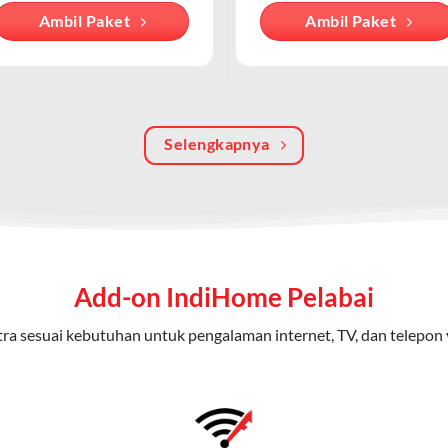
Ambil Paket
Ambil Paket
an internet berbasis fiber optic, sementara WiFi IndiHome menga
iakan oleh modem/router IndiHome di rumah atau kantor.
batas dengan kecepatan tinggi.
 kuota tertentu.
Selengkapnya
ayanan secara terpisah.
oicemail atau call waiting.
Home 3P (Triple Play)
ap dari IndiHome yang menggabungkan internet, TV kabel (IndiHom
Add-on IndiHome Pelabai
nikasi telepon dalam satu langganan.
ra sesuai kebutuhan untuk pengalaman internet, TV, dan telepon 
n
0 Mbps untuk aktivitas online tanpa hambatan.
ional, termasuk fitur replay dan on-demand.