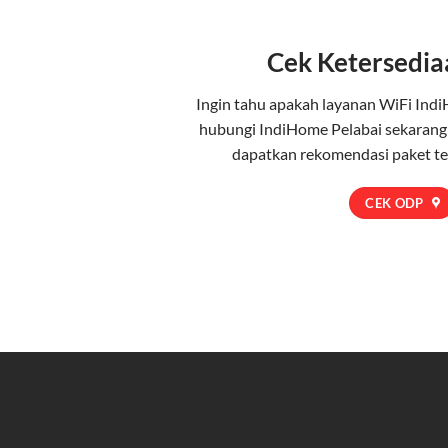
Cek Ketersedia
Ingin tahu apakah layanan WiFi Indi
hubungi IndiHome Pelabai sekarang
dapatkan rekomendasi paket te
CEK ODP