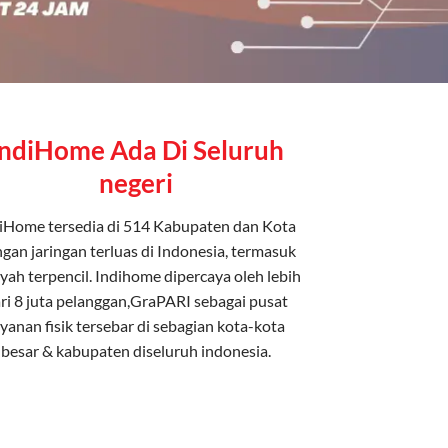
IndiHome Ada Di Seluruh
negeri
iHome tersedia di 514 Kabupaten dan Kota
gan jaringan terluas di Indonesia, termasuk
yah terpencil. Indihome dipercaya oleh lebih
ri 8 juta pelanggan,GraPARI sebagai pusat
ayanan fisik tersebar di sebagian kota-kota
besar & kabupaten diseluruh indonesia.