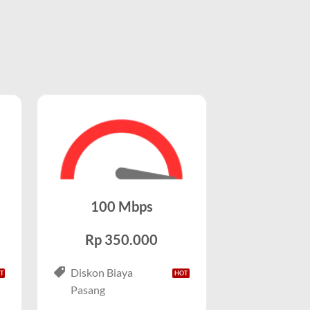
mbahan seperti TV atau telepon.
ngkat seperti smartphone, laptop, dan
 atau hiburan.
adi lebih populer dalam percakapan sehari-
ipilih.
 kuota.
an seluler yang berbasis sinyal dari
100 Mbps
kan dari paket data seluler.
Rp 350.000
Diskon Biaya
orang mengasosiasikan layanan WiFi rumah
 lengkap. Cocok untuk keluarga atau pelaku bisnis kecil
Pasang
n dengan IndiHome , meskipun ada penyedia