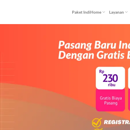
Paket IndiHome
Layanan