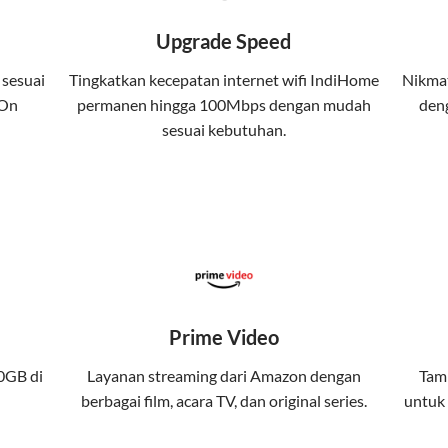
 kuota tertentu.
Upgrade Speed
atis streaming platform atau diskon langganan.
 sesuai
Tingkatkan kecepatan internet wifi IndiHome
Nikmat
 On
permanen hingga 100Mbps dengan mudah
deng
yanan internet, TV, dan telepon rumah, Telkomsel j
sesuai kebutuhan.
da. Telkomsel One menggabungkan layanan internet, h
kan konektivitas internet rumah (IndiHome/Telkomsel Orbit) dan
band yang seamless, memungkinkan Anda menikmati internet cep
Prime Video
gi jaringan tertentu, sehingga bisa menikmati fleksibilitas dan 
0GB di
Layanan streaming dari Amazon dengan
Tamb
berbagai film, acara TV, dan original series.
untuk