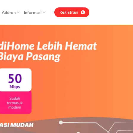
Add-on
Informasi
Registrasi