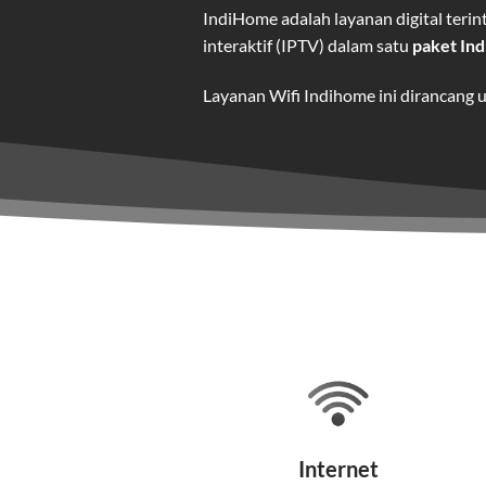
IndiHome adalah layanan digital ter
interaktif (IPTV) dalam satu
paket In
Layanan Wifi Indihome ini dirancang 
dan hiburan berkualitas tinggi.
Wifi IndiHome adalah layanan
interne
IndiHome menawarkan koneksi internet
kebutuhan pengguna.
Selain internet, layanan IndiHome jug
Teknologi di Balik WiFi Indi
Wifi IndiHome menggunakan teknologi 
Internet
pelanggan. Teknologi ini memiliki beb