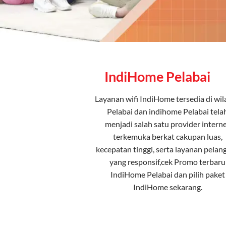
IndiHome Pelabai
Layanan
wifi IndiHome
tersedia di wi
Pelabai dan indihome Pelabai tela
menjadi salah satu provider intern
terkemuka berkat cakupan luas,
kecepatan tinggi, serta layanan pelan
yang responsif,cek Promo terbaru
IndiHome Pelabai dan pilih
paket
IndiHome
sekarang.