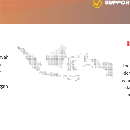
layah
h
Ind
et
den
wila
ggan
da
l