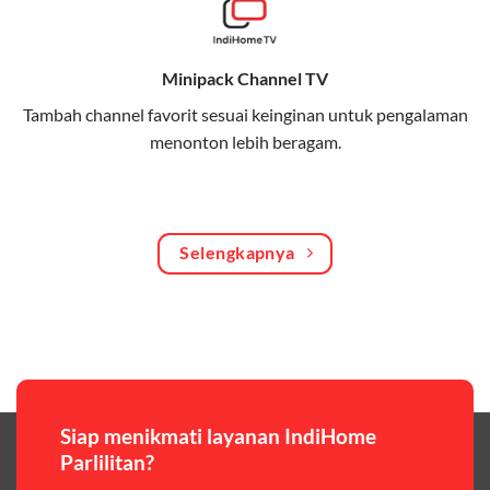
Bagikan kuota internet hingga 30 GB dengan anggota
keluarga atau teman secara praktis.
Minipack Channel TV
One Bill System
Tambah channel favorit sesuai keinginan untuk pengalaman
Tagihan internet rumah dan kuota keluarga digabung
menonton lebih beragam.
dalam satu pembayaran.
WiFi Murah 100 Ribuan
Hemat biaya dengan paket internet berkualitas tinggi
Selengkapnya
yang terjangkau.
Pilihan Paket & Harga Telkomsel One
Telkomsel One menawarkan beragam paket yang bisa
disesuaikan dengan kebutuhan pengguna, mulai dari
paket hemat hingga paket lengkap dengan fitur
premium,berikut ulasan singkatnya:
Siap menikmati layanan IndiHome
Parlilitan?
Paket Easy