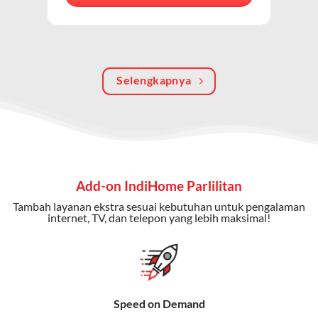
berkualitas, internet cepat, dan komunikasi telepon
dalam satu langganan.
Keunggulan Paket IndiHome Internet, TV & Telepon
Selengkapnya
Internet Cepat:
Kecepatan wifi IndiHome ini mencapai
300 Mbps untuk aktivitas online tanpa hambatan.
TV Interaktif:
Akses ratusan channel TV lokal dan
internasional, termasuk fitur replay dan on-demand.
Telepon Rumah:
Gratis nelpon lokal dan interlokal dengan
Add-on IndiHome Parlilitan
kuota tertentu.
Tambah layanan ekstra sesuai kebutuhan untuk pengalaman
Bonus Fitur:
Beberapa paket menyertakan bonus seperti
internet, TV, dan telepon yang lebih maksimal!
gratis streaming platform atau diskon langganan.
Selain Paket IndiHome yang
menawarkan layanan internet,
Speed on Demand
TV, dan telepon rumah, Telkomsel