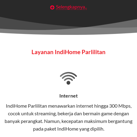
Selengkapnya..
Layanan Wifi Indihome ini dirancang untuk
memberikan solusi lengkap bagi rumah tangga, bisnis,
maupun individu yang membutuhkan konektivitas dan
hiburan berkualitas tinggi.
Wifi IndiHome
Layanan IndiHome Parlilitan
Wifi IndiHome adalah layanan
internet
berbasis fiber
optic yang disediakan oleh Telkom Indonesia untuk
pengguna rumah dan bisnis.
IndiHome menawarkan koneksi internet yang cepat,
stabil, dan memiliki berbagai pilihan paket IndiHome
Internet
yang dapat disesuaikan dengan kebutuhan pengguna.
IndiHome Parlilitan menawarkan
internet
hingga 300 Mbps,
cocok untuk streaming, bekerja dan bermain game dengan
Selain internet, layanan IndiHome juga mencakup TV
banyak perangkat. Namun, kecepatan maksimum bergantung
interaktif (
IndiHome TV
) dan telepon rumah dalam
pada paket IndiHome yang dipilih.
satu paket.