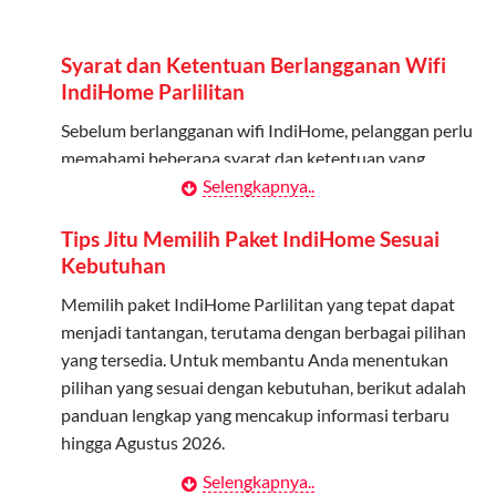
Admin dapat mendaftarkan hingga 5 anggota
keluarga atau teman untuk menggunakan kuota ini.
Syarat dan Ketentuan Berlangganan Wifi
Berlaku Nasional
IndiHome Parlilitan
Kuota keluarga bisa digunakan di seluruh Indonesia
Sebelum berlangganan wifi IndiHome, pelanggan perlu
untuk jaringan 2G, 3G, dan 4G.
memahami beberapa syarat dan ketentuan yang
berlaku:
Selengkapnya..
Tidak Berlaku untuk Roaming
Kuota ini hanya bisa digunakan di dalam negeri.
Kontrak Berlangganan
Tips Jitu Memilih Paket IndiHome Sesuai
Kebutuhan
Pelanggan harus menandatangani Kontrak
Cara Menggunakan Kuota Keluarga
Berlangganan yang mencakup data pelanggan, jenis
Memilih paket IndiHome Parlilitan yang tepat dapat
layanan indihome Parlilitan yang dipilih, serta syarat
menjadi tantangan, terutama dengan berbagai pilihan
Daftarkan Anggota: Admin dapat mendaftarkan anggota
dan ketentuan yang berlaku. Kontrak ini dapat diubah
yang tersedia. Untuk membantu Anda menentukan
melalui aplikasi MyTelkomsel atau website Telkomsel One.
atau ditambah sesuai kebutuhan.
pilihan yang sesuai dengan kebutuhan, berikut adalah
Bagikan Kuota: Setelah terdaftar, anggota bisa langsung
panduan lengkap yang mencakup informasi terbaru
menggunakan kuota keluarga.
Biaya Pasang Baru (PSB)
hingga Agustus 2026.
Pantau Penggunaan: Admin dapat memantau penggunaan
Pelanggan dikenakan Biaya Pasang Baru (PSB) setelah
Selengkapnya..
Menentukan Kebutuhan Kecepatan Internet
kuota melalui aplikasi MyTelkomsel.