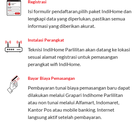
Registrasi
Paket Easy cocok untuk kebutuhan dasar, Paket
Isi formulir pendaftaran,pilih paket IndiHome dan
Complete untuk yang menginginkan fitur lengkap,
lengkapi data yang diperlukan, pastikan semua
dan Paket Dynamic IP untuk pengguna yang
informasi yang diberikan akurat.
memprioritaskan kecepatan internet tinggi.
Instalasi Perangkat
Paket Telkomsel One dengan Kuota Keluarga
Teknisi IndiHome Parlilitan akan datang ke lokasi
Salah satu fitur unggulan Telkomsel One adalah Paket
sesuai alamat registrasi untuk pemasangan
Kuota Keluarga. Dengan kuota hingga 30 GB, Anda
perangkat wifi IndiHome.
bisa membagikan internet kepada anggota keluarga
atau teman tanpa perlu khawatir kehabisan kuota.
Bayar Biaya Pemasangan
Berikut adalah detailnya:
Pembayaran tunai biaya pemasangan baru dapat
dilakukan melalui Grapari Indihome Parlilitan
Kuota Keluarga 30 GB
atau non tunai melalui Alfamart, Indomaret,
Kuota ini dapat digunakan secara bersama-sama oleh
Kantor Pos atau mobile banking. Internet
Admin (pelanggan utama) dan anggota yang terdaftar.
langsung aktif setelah pembayaran.
Bisa Dibagi Hingga 5 Anggota