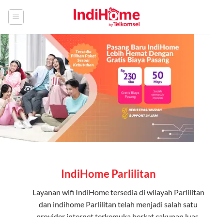
Skip
to
content
IndiHome Parlilitan
Layanan
wifi IndiHome
tersedia di wilayah Parlilitan
dan indihome Parlilitan telah menjadi salah satu
provider internet terkemuka berkat cakupan luas,