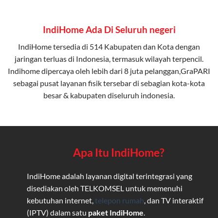
IndiHome Ada Di Seluruh negeri
IndiHome tersedia di 514 Kabupaten dan Kota dengan
jaringan terluas di Indonesia, termasuk wilayah terpencil.
Indihome dipercaya oleh lebih dari 8 juta pelanggan,GraPARI
sebagai pusat layanan fisik tersebar di sebagian kota-kota
besar & kabupaten diseluruh indonesia.
Apa Itu IndiHome?
IndiHome adalah layanan digital terintegrasi yang
disediakan oleh TELKOMSEL untuk memenuhi
kebutuhan internet,
telepon rumah
, dan TV interaktif
(IPTV) dalam satu
paket IndiHome
.