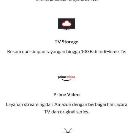
memungkinkan Anda menikmati internet cepat baik
di rumah maupun saat bepergian.
Dengan Telkomsel One, Anda tidak terikat pada satu
teknologi jaringan tertentu, sehingga bisa menikmati
fleksibilitas dan kenyamanan maksimal.
TV Storage
Rekam dan simpan tayangan hingga 10GB di IndiHome TV.
Keunggulan Telkomsel One
Kecepatan Internet Hingga 300 Mbps
Nikmati kecepatan internet super cepat untuk
streaming, gaming, dan bekerja dari rumah.
Dynamic IP
Prime Video
Memudahkan Anda dalam mengelola jaringan dan
Layanan streaming dari Amazon dengan berbagai film, acara
meningkatkan keamanan.
TV, dan original series.
Kuota Keluarga