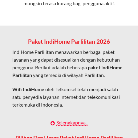
mungkin terasa kurang bagi pengguna aktif.
Cocok untuk aktivitas yang membutuhkan koneksi
cepat seperti gaming, streaming, dan video conference.
Kapasitas Lebih Besar
Mampu menangani banyak perangkat sekaligus tanpa
Paket IndiHome Parlilitan 2026
penurunan kualitas koneksi.
IndiHome Parlilitan menawarkan berbagai paket
Dengan teknologi ini, IndiHome memberikan pengalaman
layanan yang dapat disesuaikan dengan kebutuhan
internet yang lebih baik bagi pengguna untuk bekerja,
pengguna. Berikut adalah beberapa
paket indiHome
belajar, dan hiburan di rumah.
Parlilitan
yang tersedia di wilayah Parlilitan.
IndiHome sering disebut sebagai WiFi IndiHome karena
Wifi IndiHome
oleh Telkomsel telah menjadi salah
layanan internet yang disediakan menggunakan jaringan
satu penyedia layanan internet dan telekomunikasi
fiber optic dapat dikoneksikan melalui perangkat router
terkemuka di Indonesia.
WiFi.
Hal ini memungkinkan pengguna untuk mengakses
Dengan berbagai pilihan paket indihome Parlilitan
Selengkapnya..
internet secara nirkabel (wireless) di rumah atau tempat
yang disesuaikan dengan kebutuhan pengguna,
usaha tanpa perlu menggunakan kabel LAN langsung ke
IndiHome Parlilitan menawarkan solusi lengkap
Pilihan Dan Harga Paket IndiHome Parlilitan