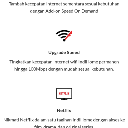
Tambah kecepatan internet sementara sesuai kebutuhan
juga menghadirkan Telkomsel
dengan Add-on
Speed On Demand
One, sebuah solusi lengkap untuk
kebutuhan digital Anda.
Telkomsel One menggabungkan
layanan internet, hiburan, dan
komunikasi dalam satu paket
Upgrade Speed
praktis.
Tingkatkan kecepatan internet wifi IndiHome permanen
hingga 100Mbps dengan mudah sesuai kebutuhan.
Apa Itu Telkomsel One?
Telkomsel One adalah layanan konvergensi yang
menggabungkan konektivitas internet rumah
(IndiHome/Telkomsel Orbit) dan mobile internet
(Telkomsel) dalam satu paket.
Netflix
Layanan ini dirancang untuk memberikan
Nikmati Netflix dalam satu tagihan IndiHome dengan akses ke
pengalaman broadband yang seamless,
film, drama, dan original series.