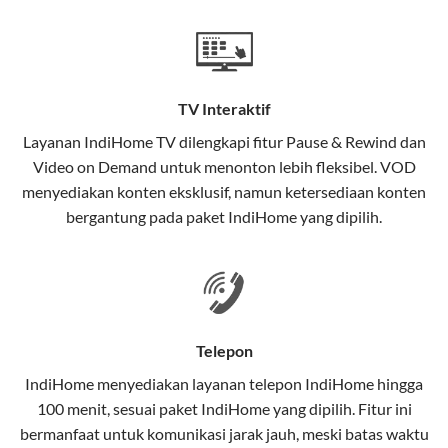
Teknologi di Balik WiFi IndiHome
Wifi IndiHome menggunakan teknologi Fiber To The
Home (FTTH), yang berarti koneksi internet
TV Interaktif
menggunakan kabel serat optik hingga ke rumah
pelanggan. Teknologi ini memiliki beberapa
Layanan
IndiHome TV
dilengkapi fitur Pause & Rewind dan
keunggulan:
Video on Demand untuk menonton lebih fleksibel. VOD
menyediakan konten eksklusif, namun ketersediaan konten
Kecepatan Tinggi
bergantung pada paket IndiHome yang dipilih.
Serat optik mampu mentransmisikan data dalam
kecepatan tinggi hingga 1 Gbps, lebih cepat
dibandingkan kabel tembaga atau DSL.
Koneksi Stabil
Telepon
Minim gangguan dari cuaca atau interferensi
IndiHome menyediakan layanan
telepon IndiHome
hingga
elektromagnetik, sehingga koneksi tetap lancar.
100 menit, sesuai paket IndiHome yang dipilih. Fitur ini
bermanfaat untuk komunikasi jarak jauh, meski batas waktu
Latensi Rendah