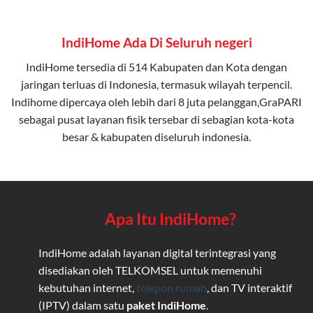
IndiHome Ada Di Seluruh negeri
IndiHome tersedia di 514 Kabupaten dan Kota dengan
jaringan terluas di Indonesia, termasuk wilayah terpencil.
Indihome dipercaya oleh lebih dari 8 juta pelanggan,GraPARI
sebagai pusat layanan fisik tersebar di sebagian kota-kota
besar & kabupaten diseluruh indonesia.
Apa Itu IndiHome?
IndiHome adalah layanan digital terintegrasi yang
disediakan oleh TELKOMSEL untuk memenuhi
kebutuhan internet,
telepon rumah
, dan TV interaktif
(IPTV) dalam satu
paket IndiHome
.