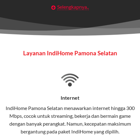
Selengkapnya..
Layanan Wifi Indihome ini dirancang untuk
memberikan solusi lengkap bagi rumah tangga, bisnis,
maupun individu yang membutuhkan konektivitas dan
hiburan berkualitas tinggi.
Wifi IndiHome
Layanan IndiHome Pamona Selatan
Wifi IndiHome adalah layanan
internet
berbasis fiber
optic yang disediakan oleh Telkom Indonesia untuk
pengguna rumah dan bisnis.
IndiHome menawarkan koneksi internet yang cepat,
stabil, dan memiliki berbagai pilihan paket IndiHome
Internet
yang dapat disesuaikan dengan kebutuhan pengguna.
IndiHome Pamona Selatan menawarkan
internet
hingga 300
Mbps, cocok untuk streaming, bekerja dan bermain game
Selain internet, layanan IndiHome juga mencakup TV
dengan banyak perangkat. Namun, kecepatan maksimum
interaktif (
IndiHome TV
) dan telepon rumah dalam
bergantung pada paket IndiHome yang dipilih.
satu paket.