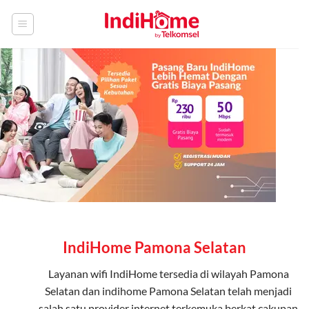
Skip
to
content
IndiHome Pamona Selatan
Layanan
wifi IndiHome
tersedia di wilayah Pamona
Selatan dan indihome Pamona Selatan telah menjadi
salah satu provider internet terkemuka berkat cakupan