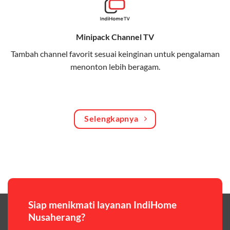
Bagikan kuota internet hingga 30 GB dengan anggota
keluarga atau teman secara praktis.
Minipack Channel TV
One Bill System
Tambah channel favorit sesuai keinginan untuk pengalaman
Tagihan internet rumah dan kuota keluarga digabung
menonton lebih beragam.
dalam satu pembayaran.
WiFi Murah 100 Ribuan
Hemat biaya dengan paket internet berkualitas tinggi
Selengkapnya
yang terjangkau.
Pilihan Paket & Harga Telkomsel One
Telkomsel One menawarkan beragam paket yang bisa
disesuaikan dengan kebutuhan pengguna, mulai dari
paket hemat hingga paket lengkap dengan fitur
premium,berikut ulasan singkatnya:
Siap menikmati layanan IndiHome
Nusaherang?
Paket Easy