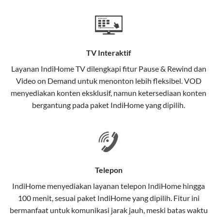
Teknologi di Balik WiFi IndiHome
Wifi IndiHome menggunakan teknologi Fiber To The
Home (FTTH), yang berarti koneksi internet
TV Interaktif
menggunakan kabel serat optik hingga ke rumah
pelanggan. Teknologi ini memiliki beberapa
Layanan
IndiHome TV
dilengkapi fitur Pause & Rewind dan
keunggulan:
Video on Demand untuk menonton lebih fleksibel. VOD
menyediakan konten eksklusif, namun ketersediaan konten
Kecepatan Tinggi
bergantung pada paket IndiHome yang dipilih.
Serat optik mampu mentransmisikan data dalam
kecepatan tinggi hingga 1 Gbps, lebih cepat
dibandingkan kabel tembaga atau DSL.
Koneksi Stabil
Telepon
Minim gangguan dari cuaca atau interferensi
IndiHome menyediakan layanan
telepon IndiHome
hingga
elektromagnetik, sehingga koneksi tetap lancar.
100 menit, sesuai paket IndiHome yang dipilih. Fitur ini
bermanfaat untuk komunikasi jarak jauh, meski batas waktu
Latensi Rendah