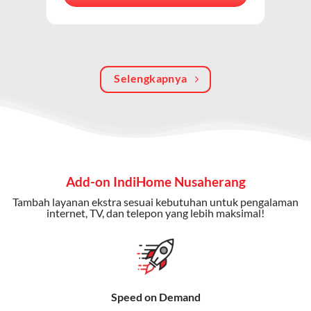
berkualitas, internet cepat, dan komunikasi telepon
dalam satu langganan.
Keunggulan Paket IndiHome Internet, TV & Telepon
Selengkapnya
Internet Cepat:
Kecepatan wifi IndiHome ini mencapai
300 Mbps untuk aktivitas online tanpa hambatan.
TV Interaktif:
Akses ratusan channel TV lokal dan
internasional, termasuk fitur replay dan on-demand.
Telepon Rumah:
Gratis nelpon lokal dan interlokal dengan
Add-on IndiHome Nusaherang
kuota tertentu.
Tambah layanan ekstra sesuai kebutuhan untuk pengalaman
Bonus Fitur:
Beberapa paket menyertakan bonus seperti
internet, TV, dan telepon yang lebih maksimal!
gratis streaming platform atau diskon langganan.
Selain Paket IndiHome yang
menawarkan layanan internet,
Speed on Demand
TV, dan telepon rumah, Telkomsel