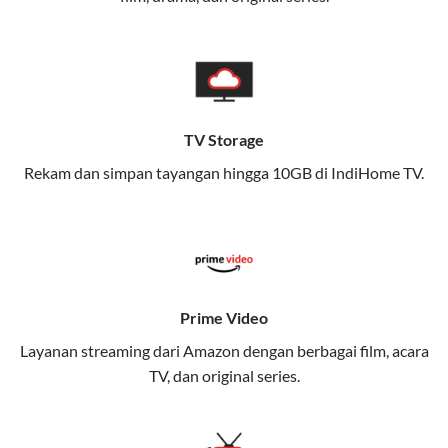
memungkinkan Anda menikmati internet cepat baik
di rumah maupun saat bepergian.
Dengan Telkomsel One, Anda tidak terikat pada satu
teknologi jaringan tertentu, sehingga bisa menikmati
fleksibilitas dan kenyamanan maksimal.
TV Storage
Rekam dan simpan tayangan hingga 10GB di IndiHome TV.
Keunggulan Telkomsel One
Kecepatan Internet Hingga 300 Mbps
Nikmati kecepatan internet super cepat untuk
streaming, gaming, dan bekerja dari rumah.
Dynamic IP
Prime Video
Memudahkan Anda dalam mengelola jaringan dan
Layanan streaming dari Amazon dengan berbagai film, acara
meningkatkan keamanan.
TV, dan original series.
Kuota Keluarga