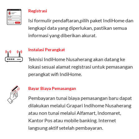
Paket Easy cocok untuk kebutuhan dasar, Paket
Registrasi
Complete untuk yang menginginkan fitur lengkap,
dan Paket Dynamic IP untuk pengguna yang
Isi formulir pendaftaran,pilih paket IndiHome dan
memprioritaskan kecepatan internet tinggi.
lengkapi data yang diperlukan, pastikan semua
informasi yang diberikan akurat.
Paket Telkomsel One dengan Kuota Keluarga
Instalasi Perangkat
Salah satu fitur unggulan Telkomsel One adalah Paket
Teknisi IndiHome Nusaherang akan datang ke
Kuota Keluarga. Dengan kuota hingga 30 GB, Anda
lokasi sesuai alamat registrasi untuk pemasangan
bisa membagikan internet kepada anggota keluarga
perangkat wifi IndiHome.
atau teman tanpa perlu khawatir kehabisan kuota.
Berikut adalah detailnya:
Bayar Biaya Pemasangan
Kuota Keluarga 30 GB
Pembayaran tunai biaya pemasangan baru dapat
dilakukan melalui Grapari Indihome Nusaherang
Kuota ini dapat digunakan secara bersama-sama oleh
atau non tunai melalui Alfamart, Indomaret,
Admin (pelanggan utama) dan anggota yang terdaftar.
Kantor Pos atau mobile banking. Internet
langsung aktif setelah pembayaran.
Bisa Dibagi Hingga 5 Anggota