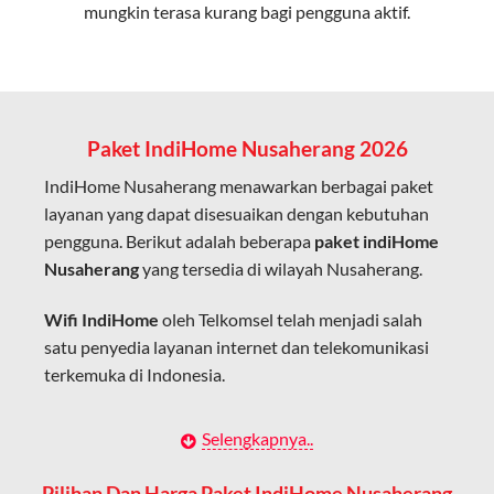
mungkin terasa kurang bagi pengguna aktif.
Cocok untuk aktivitas yang membutuhkan koneksi
cepat seperti gaming, streaming, dan video conference.
Kapasitas Lebih Besar
Mampu menangani banyak perangkat sekaligus tanpa
Paket IndiHome Nusaherang 2026
penurunan kualitas koneksi.
IndiHome Nusaherang menawarkan berbagai paket
Dengan teknologi ini, IndiHome memberikan pengalaman
layanan yang dapat disesuaikan dengan kebutuhan
internet yang lebih baik bagi pengguna untuk bekerja,
pengguna. Berikut adalah beberapa
paket indiHome
belajar, dan hiburan di rumah.
Nusaherang
yang tersedia di wilayah Nusaherang.
IndiHome sering disebut sebagai WiFi IndiHome karena
Wifi IndiHome
oleh Telkomsel telah menjadi salah
layanan internet yang disediakan menggunakan jaringan
satu penyedia layanan internet dan telekomunikasi
fiber optic dapat dikoneksikan melalui perangkat router
terkemuka di Indonesia.
WiFi.
Hal ini memungkinkan pengguna untuk mengakses
Dengan berbagai pilihan paket indihome Nusaherang
Selengkapnya..
internet secara nirkabel (wireless) di rumah atau tempat
yang disesuaikan dengan kebutuhan pengguna,
usaha tanpa perlu menggunakan kabel LAN langsung ke
IndiHome Nusaherang menawarkan solusi lengkap
Pilihan Dan Harga Paket IndiHome Nusaherang