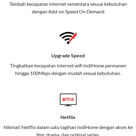
Tambah kecepatan internet sementara sesuai kebutuhan
juga menghadirkan Telkomsel
dengan Add-on
Speed On Demand
One, sebuah solusi lengkap untuk
kebutuhan digital Anda.
Telkomsel One menggabungkan
layanan internet, hiburan, dan
komunikasi dalam satu paket
Upgrade Speed
praktis.
Tingkatkan kecepatan internet wifi IndiHome permanen
hingga 100Mbps dengan mudah sesuai kebutuhan.
Apa Itu Telkomsel One?
Telkomsel One adalah layanan konvergensi yang
menggabungkan konektivitas internet rumah
(IndiHome/Telkomsel Orbit) dan mobile internet
(Telkomsel) dalam satu paket.
Netflix
Layanan ini dirancang untuk memberikan
Nikmati Netflix dalam satu tagihan IndiHome dengan akses ke
pengalaman broadband yang seamless,
film, drama, dan original series.