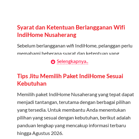
Admin dapat mendaftarkan hingga 5 anggota
keluarga atau teman untuk menggunakan kuota ini.
Berlaku Nasional
Syarat dan Ketentuan Berlangganan Wifi
Kuota keluarga bisa digunakan di seluruh Indonesia
IndiHome Nusaherang
untuk jaringan 2G, 3G, dan 4G.
Sebelum berlangganan wifi IndiHome, pelanggan perlu
memahami beberapa syarat dan ketentuan yang
Tidak Berlaku untuk Roaming
berlaku:
Selengkapnya..
Kuota ini hanya bisa digunakan di dalam negeri.
Kontrak Berlangganan
Tips Jitu Memilih Paket IndiHome Sesuai
Cara Menggunakan Kuota Keluarga
Kebutuhan
Pelanggan harus menandatangani Kontrak
Berlangganan yang mencakup data pelanggan, jenis
Memilih paket IndiHome Nusaherang yang tepat dapat
Daftarkan Anggota: Admin dapat mendaftarkan anggota
layanan indihome Nusaherang yang dipilih, serta syarat
menjadi tantangan, terutama dengan berbagai pilihan
melalui aplikasi MyTelkomsel atau website Telkomsel One.
dan ketentuan yang berlaku. Kontrak ini dapat diubah
yang tersedia. Untuk membantu Anda menentukan
Bagikan Kuota: Setelah terdaftar, anggota bisa langsung
atau ditambah sesuai kebutuhan.
pilihan yang sesuai dengan kebutuhan, berikut adalah
menggunakan kuota keluarga.
panduan lengkap yang mencakup informasi terbaru
Biaya Pasang Baru (PSB)
Pantau Penggunaan: Admin dapat memantau penggunaan
hingga Agustus 2026.
kuota melalui aplikasi MyTelkomsel.