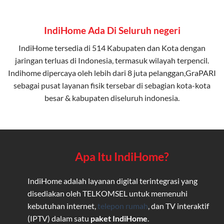
IndiHome Ada Di Seluruh negeri
IndiHome tersedia di 514 Kabupaten dan Kota dengan
jaringan terluas di Indonesia, termasuk wilayah terpencil.
Indihome dipercaya oleh lebih dari 8 juta pelanggan,GraPARI
sebagai pusat layanan fisik tersebar di sebagian kota-kota
besar & kabupaten diseluruh indonesia.
Apa Itu IndiHome?
IndiHome adalah layanan digital terintegrasi yang
disediakan oleh TELKOMSEL untuk memenuhi
kebutuhan internet,
telepon rumah
, dan TV interaktif
(IPTV) dalam satu
paket IndiHome
.