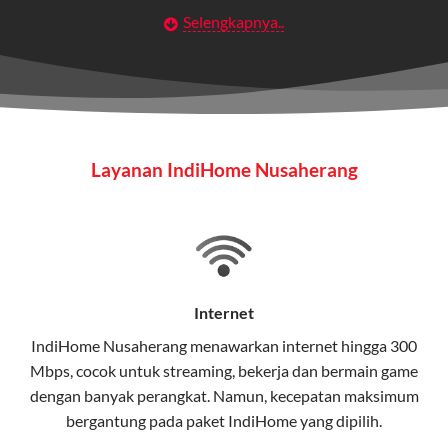
Selengkapnya..
Layanan Wifi Indihome ini dirancang untuk
memberikan solusi lengkap bagi rumah tangga, bisnis,
maupun individu yang membutuhkan konektivitas dan
hiburan berkualitas tinggi.
Wifi IndiHome
Layanan IndiHome Nusaherang
Wifi IndiHome adalah layanan
internet
berbasis fiber
optic yang disediakan oleh Telkom Indonesia untuk
pengguna rumah dan bisnis.
IndiHome menawarkan koneksi internet yang cepat,
stabil, dan memiliki berbagai pilihan paket IndiHome
Internet
yang dapat disesuaikan dengan kebutuhan pengguna.
IndiHome Nusaherang menawarkan
internet
hingga 300
Mbps, cocok untuk streaming, bekerja dan bermain game
Selain internet, layanan IndiHome juga mencakup TV
dengan banyak perangkat. Namun, kecepatan maksimum
interaktif (
IndiHome TV
) dan telepon rumah dalam
bergantung pada paket IndiHome yang dipilih.
satu paket.