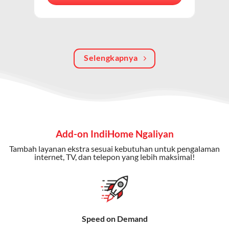
berkualitas, internet cepat, dan komunikasi telepon
dalam satu langganan.
Keunggulan Paket IndiHome Internet, TV & Telepon
Selengkapnya
Internet Cepat:
Kecepatan wifi IndiHome ini mencapai
300 Mbps untuk aktivitas online tanpa hambatan.
TV Interaktif:
Akses ratusan channel TV lokal dan
internasional, termasuk fitur replay dan on-demand.
Telepon Rumah:
Gratis nelpon lokal dan interlokal dengan
Add-on IndiHome Ngaliyan
kuota tertentu.
Tambah layanan ekstra sesuai kebutuhan untuk pengalaman
Bonus Fitur:
Beberapa paket menyertakan bonus seperti
internet, TV, dan telepon yang lebih maksimal!
gratis streaming platform atau diskon langganan.
Selain Paket IndiHome yang
menawarkan layanan internet,
Speed on Demand
TV, dan telepon rumah, Telkomsel