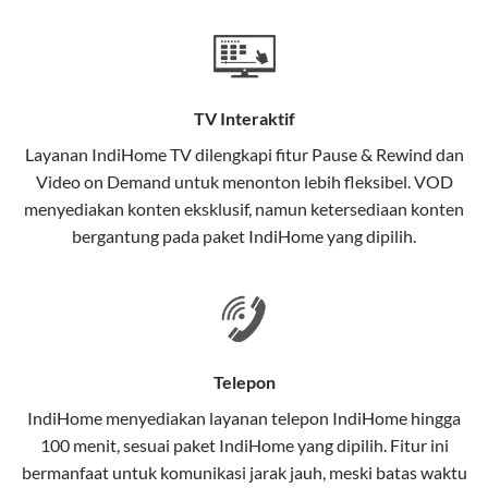
Teknologi di Balik WiFi IndiHome
Wifi IndiHome menggunakan teknologi Fiber To The
Home (FTTH), yang berarti koneksi internet
TV Interaktif
menggunakan kabel serat optik hingga ke rumah
pelanggan. Teknologi ini memiliki beberapa
Layanan
IndiHome TV
dilengkapi fitur Pause & Rewind dan
keunggulan:
Video on Demand untuk menonton lebih fleksibel. VOD
menyediakan konten eksklusif, namun ketersediaan konten
Kecepatan Tinggi
bergantung pada paket IndiHome yang dipilih.
Serat optik mampu mentransmisikan data dalam
kecepatan tinggi hingga 1 Gbps, lebih cepat
dibandingkan kabel tembaga atau DSL.
Koneksi Stabil
Telepon
Minim gangguan dari cuaca atau interferensi
IndiHome menyediakan layanan
telepon IndiHome
hingga
elektromagnetik, sehingga koneksi tetap lancar.
100 menit, sesuai paket IndiHome yang dipilih. Fitur ini
bermanfaat untuk komunikasi jarak jauh, meski batas waktu
Latensi Rendah