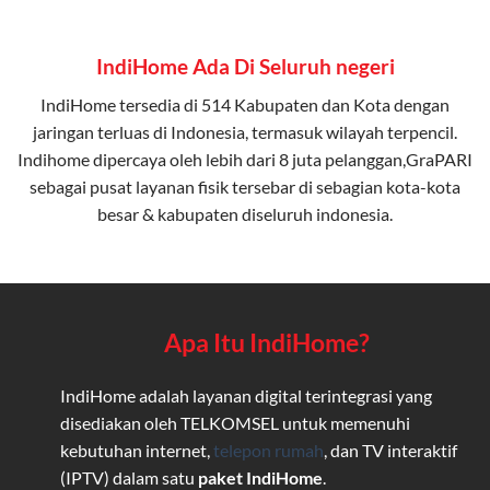
IndiHome Ada Di Seluruh negeri
IndiHome tersedia di 514 Kabupaten dan Kota dengan
jaringan terluas di Indonesia, termasuk wilayah terpencil.
Indihome dipercaya oleh lebih dari 8 juta pelanggan,GraPARI
sebagai pusat layanan fisik tersebar di sebagian kota-kota
besar & kabupaten diseluruh indonesia.
Apa Itu IndiHome?
IndiHome adalah layanan digital terintegrasi yang
disediakan oleh TELKOMSEL untuk memenuhi
kebutuhan internet,
telepon rumah
, dan TV interaktif
(IPTV) dalam satu
paket IndiHome
.