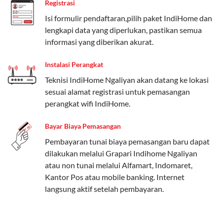
Registrasi
Paket Easy cocok untuk kebutuhan dasar, Paket
Isi formulir pendaftaran,pilih paket IndiHome dan
Complete untuk yang menginginkan fitur lengkap,
lengkapi data yang diperlukan, pastikan semua
dan Paket Dynamic IP untuk pengguna yang
informasi yang diberikan akurat.
memprioritaskan kecepatan internet tinggi.
Instalasi Perangkat
Paket Telkomsel One dengan Kuota Keluarga
Teknisi IndiHome Ngaliyan akan datang ke lokasi
Salah satu fitur unggulan Telkomsel One adalah Paket
sesuai alamat registrasi untuk pemasangan
Kuota Keluarga. Dengan kuota hingga 30 GB, Anda
perangkat wifi IndiHome.
bisa membagikan internet kepada anggota keluarga
atau teman tanpa perlu khawatir kehabisan kuota.
Bayar Biaya Pemasangan
Berikut adalah detailnya:
Pembayaran tunai biaya pemasangan baru dapat
dilakukan melalui Grapari Indihome Ngaliyan
Kuota Keluarga 30 GB
atau non tunai melalui Alfamart, Indomaret,
Kuota ini dapat digunakan secara bersama-sama oleh
Kantor Pos atau mobile banking. Internet
Admin (pelanggan utama) dan anggota yang terdaftar.
langsung aktif setelah pembayaran.
Bisa Dibagi Hingga 5 Anggota