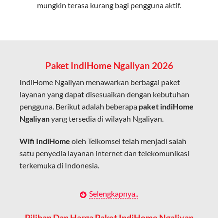
mungkin terasa kurang bagi pengguna aktif.
Cocok untuk aktivitas yang membutuhkan koneksi
cepat seperti gaming, streaming, dan video conference.
Kapasitas Lebih Besar
Mampu menangani banyak perangkat sekaligus tanpa
Paket IndiHome Ngaliyan 2026
penurunan kualitas koneksi.
IndiHome Ngaliyan menawarkan berbagai paket
Dengan teknologi ini, IndiHome memberikan pengalaman
layanan yang dapat disesuaikan dengan kebutuhan
internet yang lebih baik bagi pengguna untuk bekerja,
pengguna. Berikut adalah beberapa
paket indiHome
belajar, dan hiburan di rumah.
Ngaliyan
yang tersedia di wilayah Ngaliyan.
IndiHome sering disebut sebagai WiFi IndiHome karena
Wifi IndiHome
oleh Telkomsel telah menjadi salah
layanan internet yang disediakan menggunakan jaringan
satu penyedia layanan internet dan telekomunikasi
fiber optic dapat dikoneksikan melalui perangkat router
terkemuka di Indonesia.
WiFi.
Hal ini memungkinkan pengguna untuk mengakses
Dengan berbagai pilihan paket indihome Ngaliyan
Selengkapnya..
internet secara nirkabel (wireless) di rumah atau tempat
yang disesuaikan dengan kebutuhan pengguna,
usaha tanpa perlu menggunakan kabel LAN langsung ke
IndiHome Ngaliyan menawarkan solusi lengkap
Pilihan Dan Harga Paket IndiHome Ngaliyan