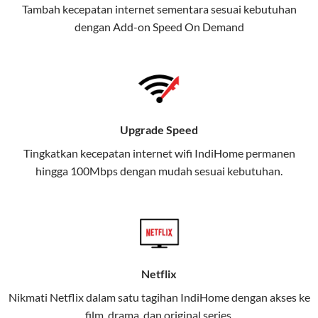
Tambah kecepatan internet sementara sesuai kebutuhan
juga menghadirkan Telkomsel
dengan Add-on
Speed On Demand
One, sebuah solusi lengkap untuk
kebutuhan digital Anda.
Telkomsel One menggabungkan
layanan internet, hiburan, dan
komunikasi dalam satu paket
Upgrade Speed
praktis.
Tingkatkan kecepatan internet wifi IndiHome permanen
hingga 100Mbps dengan mudah sesuai kebutuhan.
Apa Itu Telkomsel One?
Telkomsel One adalah layanan konvergensi yang
menggabungkan konektivitas internet rumah
(IndiHome/Telkomsel Orbit) dan mobile internet
(Telkomsel) dalam satu paket.
Netflix
Layanan ini dirancang untuk memberikan
Nikmati Netflix dalam satu tagihan IndiHome dengan akses ke
pengalaman broadband yang seamless,
film, drama, dan original series.