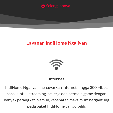
Selengkapnya..
Layanan Wifi Indihome ini dirancang untuk
memberikan solusi lengkap bagi rumah tangga, bisnis,
maupun individu yang membutuhkan konektivitas dan
hiburan berkualitas tinggi.
Wifi IndiHome
Layanan IndiHome Ngaliyan
Wifi IndiHome adalah layanan
internet
berbasis fiber
optic yang disediakan oleh Telkom Indonesia untuk
pengguna rumah dan bisnis.
IndiHome menawarkan koneksi internet yang cepat,
stabil, dan memiliki berbagai pilihan paket IndiHome
Internet
yang dapat disesuaikan dengan kebutuhan pengguna.
IndiHome Ngaliyan menawarkan
internet
hingga 300 Mbps,
cocok untuk streaming, bekerja dan bermain game dengan
Selain internet, layanan IndiHome juga mencakup TV
banyak perangkat. Namun, kecepatan maksimum bergantung
interaktif (
IndiHome TV
) dan telepon rumah dalam
pada paket IndiHome yang dipilih.
satu paket.