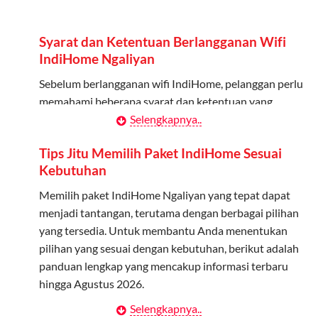
Admin dapat mendaftarkan hingga 5 anggota
keluarga atau teman untuk menggunakan kuota ini.
Syarat dan Ketentuan Berlangganan Wifi
Berlaku Nasional
IndiHome Ngaliyan
Kuota keluarga bisa digunakan di seluruh Indonesia
Sebelum berlangganan wifi IndiHome, pelanggan perlu
untuk jaringan 2G, 3G, dan 4G.
memahami beberapa syarat dan ketentuan yang
berlaku:
Selengkapnya..
Tidak Berlaku untuk Roaming
Kuota ini hanya bisa digunakan di dalam negeri.
Kontrak Berlangganan
Tips Jitu Memilih Paket IndiHome Sesuai
Kebutuhan
Pelanggan harus menandatangani Kontrak
Cara Menggunakan Kuota Keluarga
Berlangganan yang mencakup data pelanggan, jenis
Memilih paket IndiHome Ngaliyan yang tepat dapat
layanan indihome Ngaliyan yang dipilih, serta syarat
menjadi tantangan, terutama dengan berbagai pilihan
Daftarkan Anggota: Admin dapat mendaftarkan anggota
dan ketentuan yang berlaku. Kontrak ini dapat diubah
yang tersedia. Untuk membantu Anda menentukan
melalui aplikasi MyTelkomsel atau website Telkomsel One.
atau ditambah sesuai kebutuhan.
pilihan yang sesuai dengan kebutuhan, berikut adalah
Bagikan Kuota: Setelah terdaftar, anggota bisa langsung
panduan lengkap yang mencakup informasi terbaru
menggunakan kuota keluarga.
Biaya Pasang Baru (PSB)
hingga Agustus 2026.
Pantau Penggunaan: Admin dapat memantau penggunaan
Pelanggan dikenakan Biaya Pasang Baru (PSB) setelah
Selengkapnya..
Menentukan Kebutuhan Kecepatan Internet
kuota melalui aplikasi MyTelkomsel.