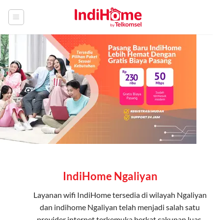
Skip
to
content
IndiHome Ngaliyan
Layanan
wifi IndiHome
tersedia di wilayah Ngaliyan
dan indihome Ngaliyan telah menjadi salah satu
provider internet terkemuka berkat cakupan luas,