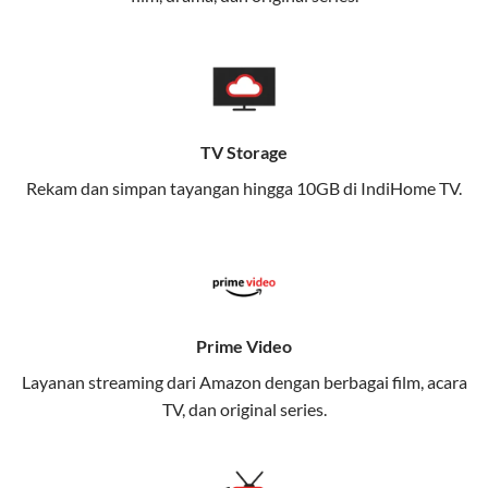
memungkinkan Anda menikmati internet cepat baik
di rumah maupun saat bepergian.
Dengan Telkomsel One, Anda tidak terikat pada satu
teknologi jaringan tertentu, sehingga bisa menikmati
fleksibilitas dan kenyamanan maksimal.
TV Storage
Rekam dan simpan tayangan hingga 10GB di IndiHome TV.
Keunggulan Telkomsel One
Kecepatan Internet Hingga 300 Mbps
Nikmati kecepatan internet super cepat untuk
streaming, gaming, dan bekerja dari rumah.
Dynamic IP
Prime Video
Memudahkan Anda dalam mengelola jaringan dan
Layanan streaming dari Amazon dengan berbagai film, acara
meningkatkan keamanan.
TV, dan original series.
Kuota Keluarga