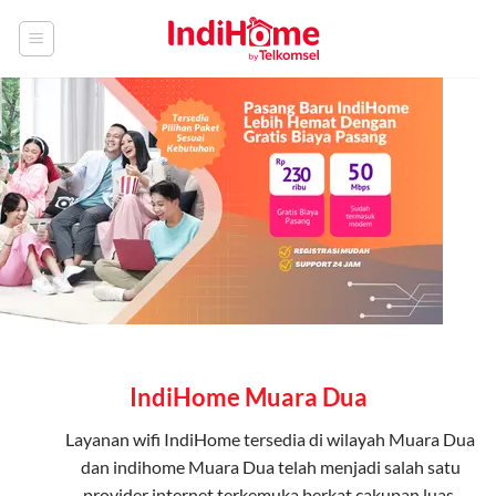
Skip
to
content
IndiHome Muara Dua
Layanan
wifi IndiHome
tersedia di wilayah Muara Dua
dan indihome Muara Dua telah menjadi salah satu
provider internet terkemuka berkat cakupan luas,