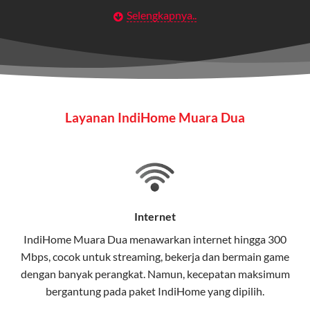
Selengkapnya..
Layanan Wifi Indihome ini dirancang untuk
memberikan solusi lengkap bagi rumah tangga, bisnis,
maupun individu yang membutuhkan konektivitas dan
hiburan berkualitas tinggi.
Wifi IndiHome
Layanan IndiHome Muara Dua
Wifi IndiHome adalah layanan
internet
berbasis fiber
optic yang disediakan oleh Telkom Indonesia untuk
pengguna rumah dan bisnis.
IndiHome menawarkan koneksi internet yang cepat,
stabil, dan memiliki berbagai pilihan paket IndiHome
Internet
yang dapat disesuaikan dengan kebutuhan pengguna.
IndiHome Muara Dua menawarkan
internet
hingga 300
Mbps, cocok untuk streaming, bekerja dan bermain game
Selain internet, layanan IndiHome juga mencakup TV
dengan banyak perangkat. Namun, kecepatan maksimum
interaktif (
IndiHome TV
) dan telepon rumah dalam
bergantung pada paket IndiHome yang dipilih.
satu paket.