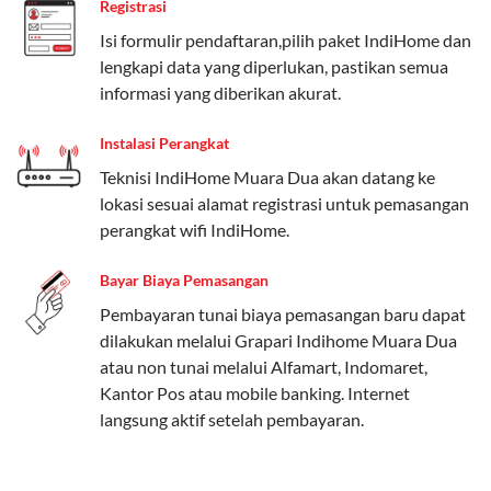
Registrasi
Paket Easy cocok untuk kebutuhan dasar, Paket
Isi formulir pendaftaran,pilih paket IndiHome dan
Complete untuk yang menginginkan fitur lengkap,
lengkapi data yang diperlukan, pastikan semua
dan Paket Dynamic IP untuk pengguna yang
informasi yang diberikan akurat.
memprioritaskan kecepatan internet tinggi.
Instalasi Perangkat
Paket Telkomsel One dengan Kuota Keluarga
Teknisi IndiHome Muara Dua akan datang ke
Salah satu fitur unggulan Telkomsel One adalah Paket
lokasi sesuai alamat registrasi untuk pemasangan
Kuota Keluarga. Dengan kuota hingga 30 GB, Anda
perangkat wifi IndiHome.
bisa membagikan internet kepada anggota keluarga
atau teman tanpa perlu khawatir kehabisan kuota.
Bayar Biaya Pemasangan
Berikut adalah detailnya:
Pembayaran tunai biaya pemasangan baru dapat
dilakukan melalui Grapari Indihome Muara Dua
Kuota Keluarga 30 GB
atau non tunai melalui Alfamart, Indomaret,
Kuota ini dapat digunakan secara bersama-sama oleh
Kantor Pos atau mobile banking. Internet
Admin (pelanggan utama) dan anggota yang terdaftar.
langsung aktif setelah pembayaran.
Bisa Dibagi Hingga 5 Anggota