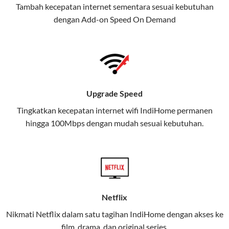
Tambah kecepatan internet sementara sesuai kebutuhan
juga menghadirkan Telkomsel
dengan Add-on
Speed On Demand
One, sebuah solusi lengkap untuk
kebutuhan digital Anda.
Telkomsel One menggabungkan
layanan internet, hiburan, dan
komunikasi dalam satu paket
Upgrade Speed
praktis.
Tingkatkan kecepatan internet wifi IndiHome permanen
hingga 100Mbps dengan mudah sesuai kebutuhan.
Apa Itu Telkomsel One?
Telkomsel One adalah layanan konvergensi yang
menggabungkan konektivitas internet rumah
(IndiHome/Telkomsel Orbit) dan mobile internet
(Telkomsel) dalam satu paket.
Netflix
Layanan ini dirancang untuk memberikan
Nikmati Netflix dalam satu tagihan IndiHome dengan akses ke
pengalaman broadband yang seamless,
film, drama, dan original series.