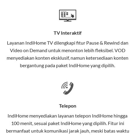
Teknologi di Balik WiFi IndiHome
Wifi IndiHome menggunakan teknologi Fiber To The
Home (FTTH), yang berarti koneksi internet
TV Interaktif
menggunakan kabel serat optik hingga ke rumah
pelanggan. Teknologi ini memiliki beberapa
Layanan
IndiHome TV
dilengkapi fitur Pause & Rewind dan
keunggulan:
Video on Demand untuk menonton lebih fleksibel. VOD
menyediakan konten eksklusif, namun ketersediaan konten
Kecepatan Tinggi
bergantung pada paket IndiHome yang dipilih.
Serat optik mampu mentransmisikan data dalam
kecepatan tinggi hingga 1 Gbps, lebih cepat
dibandingkan kabel tembaga atau DSL.
Koneksi Stabil
Telepon
Minim gangguan dari cuaca atau interferensi
IndiHome menyediakan layanan
telepon IndiHome
hingga
elektromagnetik, sehingga koneksi tetap lancar.
100 menit, sesuai paket IndiHome yang dipilih. Fitur ini
bermanfaat untuk komunikasi jarak jauh, meski batas waktu
Latensi Rendah