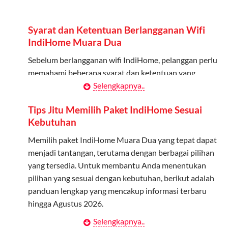
Admin dapat mendaftarkan hingga 5 anggota
keluarga atau teman untuk menggunakan kuota ini.
Syarat dan Ketentuan Berlangganan Wifi
Berlaku Nasional
IndiHome Muara Dua
Kuota keluarga bisa digunakan di seluruh Indonesia
Sebelum berlangganan wifi IndiHome, pelanggan perlu
untuk jaringan 2G, 3G, dan 4G.
memahami beberapa syarat dan ketentuan yang
berlaku:
Selengkapnya..
Tidak Berlaku untuk Roaming
Kuota ini hanya bisa digunakan di dalam negeri.
Kontrak Berlangganan
Tips Jitu Memilih Paket IndiHome Sesuai
Kebutuhan
Pelanggan harus menandatangani Kontrak
Cara Menggunakan Kuota Keluarga
Berlangganan yang mencakup data pelanggan, jenis
Memilih paket IndiHome Muara Dua yang tepat dapat
layanan indihome Muara Dua yang dipilih, serta syarat
menjadi tantangan, terutama dengan berbagai pilihan
Daftarkan Anggota: Admin dapat mendaftarkan anggota
dan ketentuan yang berlaku. Kontrak ini dapat diubah
yang tersedia. Untuk membantu Anda menentukan
melalui aplikasi MyTelkomsel atau website Telkomsel One.
atau ditambah sesuai kebutuhan.
pilihan yang sesuai dengan kebutuhan, berikut adalah
Bagikan Kuota: Setelah terdaftar, anggota bisa langsung
panduan lengkap yang mencakup informasi terbaru
menggunakan kuota keluarga.
Biaya Pasang Baru (PSB)
hingga Agustus 2026.
Pantau Penggunaan: Admin dapat memantau penggunaan
Pelanggan dikenakan Biaya Pasang Baru (PSB) setelah
Selengkapnya..
Menentukan Kebutuhan Kecepatan Internet
kuota melalui aplikasi MyTelkomsel.