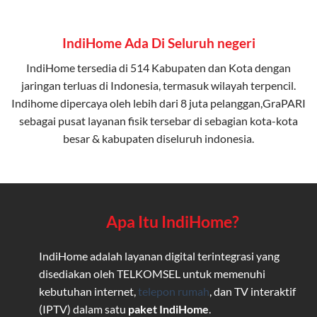
IndiHome Ada Di Seluruh negeri
IndiHome tersedia di 514 Kabupaten dan Kota dengan
jaringan terluas di Indonesia, termasuk wilayah terpencil.
Indihome dipercaya oleh lebih dari 8 juta pelanggan,GraPARI
sebagai pusat layanan fisik tersebar di sebagian kota-kota
besar & kabupaten diseluruh indonesia.
Apa Itu IndiHome?
IndiHome adalah layanan digital terintegrasi yang
disediakan oleh TELKOMSEL untuk memenuhi
kebutuhan internet,
telepon rumah
, dan TV interaktif
(IPTV) dalam satu
paket IndiHome
.