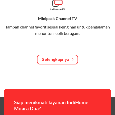
Bagikan kuota internet hingga 30 GB dengan anggota
keluarga atau teman secara praktis.
Minipack Channel TV
One Bill System
Tambah channel favorit sesuai keinginan untuk pengalaman
Tagihan internet rumah dan kuota keluarga digabung
menonton lebih beragam.
dalam satu pembayaran.
WiFi Murah 100 Ribuan
Hemat biaya dengan paket internet berkualitas tinggi
Selengkapnya
yang terjangkau.
Pilihan Paket & Harga Telkomsel One
Telkomsel One menawarkan beragam paket yang bisa
disesuaikan dengan kebutuhan pengguna, mulai dari
paket hemat hingga paket lengkap dengan fitur
premium,berikut ulasan singkatnya:
Siap menikmati layanan IndiHome
Muara Dua?
Paket Easy