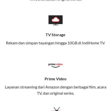
memungkinkan Anda menikmati internet cepat baik
di rumah maupun saat bepergian.
Dengan Telkomsel One, Anda tidak terikat pada satu
teknologi jaringan tertentu, sehingga bisa menikmati
fleksibilitas dan kenyamanan maksimal.
TV Storage
Rekam dan simpan tayangan hingga 10GB di IndiHome TV.
Keunggulan Telkomsel One
Kecepatan Internet Hingga 300 Mbps
Nikmati kecepatan internet super cepat untuk
streaming, gaming, dan bekerja dari rumah.
Dynamic IP
Prime Video
Memudahkan Anda dalam mengelola jaringan dan
Layanan streaming dari Amazon dengan berbagai film, acara
meningkatkan keamanan.
TV, dan original series.
Kuota Keluarga