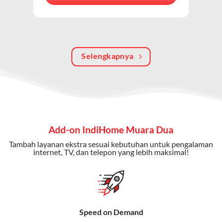
berkualitas, internet cepat, dan komunikasi telepon
dalam satu langganan.
Keunggulan Paket IndiHome Internet, TV & Telepon
Selengkapnya
Internet Cepat:
Kecepatan wifi IndiHome ini mencapai
300 Mbps untuk aktivitas online tanpa hambatan.
TV Interaktif:
Akses ratusan channel TV lokal dan
internasional, termasuk fitur replay dan on-demand.
Telepon Rumah:
Gratis nelpon lokal dan interlokal dengan
Add-on IndiHome Muara Dua
kuota tertentu.
Tambah layanan ekstra sesuai kebutuhan untuk pengalaman
Bonus Fitur:
Beberapa paket menyertakan bonus seperti
internet, TV, dan telepon yang lebih maksimal!
gratis streaming platform atau diskon langganan.
Selain Paket IndiHome yang
menawarkan layanan internet,
Speed on Demand
TV, dan telepon rumah, Telkomsel