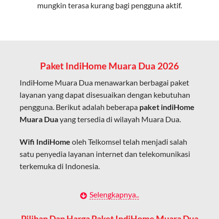
mungkin terasa kurang bagi pengguna aktif.
Cocok untuk aktivitas yang membutuhkan koneksi
cepat seperti gaming, streaming, dan video conference.
Kapasitas Lebih Besar
Mampu menangani banyak perangkat sekaligus tanpa
Paket IndiHome Muara Dua 2026
penurunan kualitas koneksi.
IndiHome Muara Dua menawarkan berbagai paket
Dengan teknologi ini, IndiHome memberikan pengalaman
layanan yang dapat disesuaikan dengan kebutuhan
internet yang lebih baik bagi pengguna untuk bekerja,
pengguna. Berikut adalah beberapa
paket indiHome
belajar, dan hiburan di rumah.
Muara Dua
yang tersedia di wilayah Muara Dua.
IndiHome sering disebut sebagai WiFi IndiHome karena
Wifi IndiHome
oleh Telkomsel telah menjadi salah
layanan internet yang disediakan menggunakan jaringan
satu penyedia layanan internet dan telekomunikasi
fiber optic dapat dikoneksikan melalui perangkat router
terkemuka di Indonesia.
WiFi.
Hal ini memungkinkan pengguna untuk mengakses
Dengan berbagai pilihan paket indihome Muara Dua
Selengkapnya..
internet secara nirkabel (wireless) di rumah atau tempat
yang disesuaikan dengan kebutuhan pengguna,
usaha tanpa perlu menggunakan kabel LAN langsung ke
IndiHome Muara Dua menawarkan solusi lengkap
Pilihan Dan Harga Paket IndiHome Muara Dua