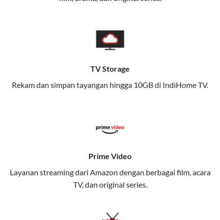
memungkinkan Anda menikmati internet cepat baik
di rumah maupun saat bepergian.
Dengan Telkomsel One, Anda tidak terikat pada satu
teknologi jaringan tertentu, sehingga bisa menikmati
fleksibilitas dan kenyamanan maksimal.
TV Storage
Rekam dan simpan tayangan hingga 10GB di IndiHome TV.
Keunggulan Telkomsel One
Kecepatan Internet Hingga 300 Mbps
Nikmati kecepatan internet super cepat untuk
streaming, gaming, dan bekerja dari rumah.
Dynamic IP
Prime Video
Memudahkan Anda dalam mengelola jaringan dan
Layanan streaming dari Amazon dengan berbagai film, acara
meningkatkan keamanan.
TV, dan original series.
Kuota Keluarga