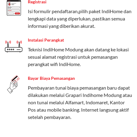
Registrasi
Paket Easy cocok untuk kebutuhan dasar, Paket
Isi formulir pendaftaran,pilih paket IndiHome dan
Complete untuk yang menginginkan fitur lengkap,
lengkapi data yang diperlukan, pastikan semua
dan Paket Dynamic IP untuk pengguna yang
informasi yang diberikan akurat.
memprioritaskan kecepatan internet tinggi.
Instalasi Perangkat
Paket Telkomsel One dengan Kuota Keluarga
Teknisi IndiHome Modung akan datang ke lokasi
Salah satu fitur unggulan Telkomsel One adalah Paket
sesuai alamat registrasi untuk pemasangan
Kuota Keluarga. Dengan kuota hingga 30 GB, Anda
perangkat wifi IndiHome.
bisa membagikan internet kepada anggota keluarga
atau teman tanpa perlu khawatir kehabisan kuota.
Bayar Biaya Pemasangan
Berikut adalah detailnya:
Pembayaran tunai biaya pemasangan baru dapat
dilakukan melalui Grapari Indihome Modung atau
Kuota Keluarga 30 GB
non tunai melalui Alfamart, Indomaret, Kantor
Kuota ini dapat digunakan secara bersama-sama oleh
Pos atau mobile banking. Internet langsung aktif
Admin (pelanggan utama) dan anggota yang terdaftar.
setelah pembayaran.
Bisa Dibagi Hingga 5 Anggota