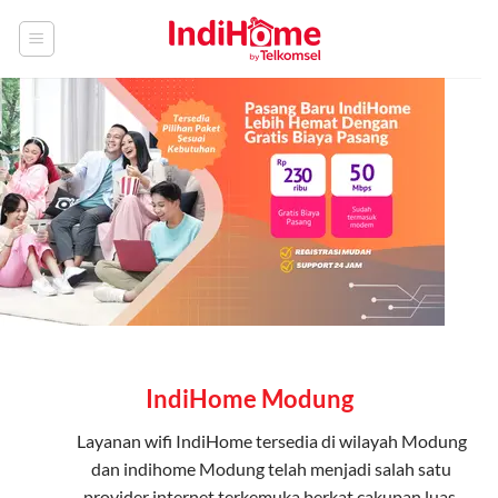
Skip
to
content
IndiHome Modung
Layanan
wifi IndiHome
tersedia di wilayah Modung
dan indihome Modung telah menjadi salah satu
provider internet terkemuka berkat cakupan luas,