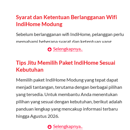
Admin dapat mendaftarkan hingga 5 anggota
keluarga atau teman untuk menggunakan kuota ini.
Syarat dan Ketentuan Berlangganan Wifi
Berlaku Nasional
IndiHome Modung
Kuota keluarga bisa digunakan di seluruh Indonesia
Sebelum berlangganan wifi IndiHome, pelanggan perlu
untuk jaringan 2G, 3G, dan 4G.
memahami beberapa syarat dan ketentuan yang
berlaku:
Selengkapnya..
Tidak Berlaku untuk Roaming
Kuota ini hanya bisa digunakan di dalam negeri.
Kontrak Berlangganan
Tips Jitu Memilih Paket IndiHome Sesuai
Kebutuhan
Pelanggan harus menandatangani Kontrak
Cara Menggunakan Kuota Keluarga
Berlangganan yang mencakup data pelanggan, jenis
Memilih paket IndiHome Modung yang tepat dapat
layanan indihome Modung yang dipilih, serta syarat
menjadi tantangan, terutama dengan berbagai pilihan
Daftarkan Anggota: Admin dapat mendaftarkan anggota
dan ketentuan yang berlaku. Kontrak ini dapat diubah
yang tersedia. Untuk membantu Anda menentukan
melalui aplikasi MyTelkomsel atau website Telkomsel One.
atau ditambah sesuai kebutuhan.
pilihan yang sesuai dengan kebutuhan, berikut adalah
Bagikan Kuota: Setelah terdaftar, anggota bisa langsung
panduan lengkap yang mencakup informasi terbaru
menggunakan kuota keluarga.
Biaya Pasang Baru (PSB)
hingga Agustus 2026.
Pantau Penggunaan: Admin dapat memantau penggunaan
Pelanggan dikenakan Biaya Pasang Baru (PSB) setelah
Selengkapnya..
Menentukan Kebutuhan Kecepatan Internet
kuota melalui aplikasi MyTelkomsel.