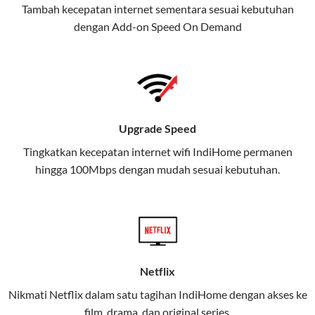
Tambah kecepatan internet sementara sesuai kebutuhan
juga menghadirkan Telkomsel
dengan Add-on
Speed On Demand
One, sebuah solusi lengkap untuk
kebutuhan digital Anda.
Telkomsel One menggabungkan
layanan internet, hiburan, dan
komunikasi dalam satu paket
Upgrade Speed
praktis.
Tingkatkan kecepatan internet wifi IndiHome permanen
hingga 100Mbps dengan mudah sesuai kebutuhan.
Apa Itu Telkomsel One?
Telkomsel One adalah layanan konvergensi yang
menggabungkan konektivitas internet rumah
(IndiHome/Telkomsel Orbit) dan mobile internet
(Telkomsel) dalam satu paket.
Netflix
Layanan ini dirancang untuk memberikan
Nikmati Netflix dalam satu tagihan IndiHome dengan akses ke
pengalaman broadband yang seamless,
film, drama, dan original series.