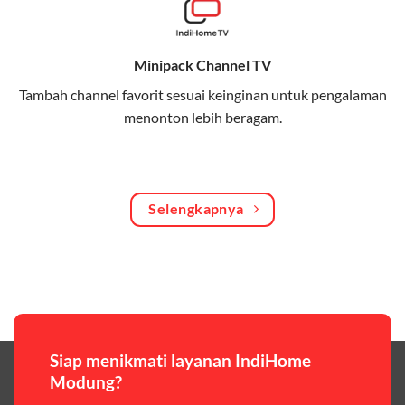
Bagikan kuota internet hingga 30 GB dengan anggota
keluarga atau teman secara praktis.
Minipack Channel TV
One Bill System
Tambah channel favorit sesuai keinginan untuk pengalaman
Tagihan internet rumah dan kuota keluarga digabung
menonton lebih beragam.
dalam satu pembayaran.
WiFi Murah 100 Ribuan
Hemat biaya dengan paket internet berkualitas tinggi
Selengkapnya
yang terjangkau.
Pilihan Paket & Harga Telkomsel One
Telkomsel One menawarkan beragam paket yang bisa
disesuaikan dengan kebutuhan pengguna, mulai dari
paket hemat hingga paket lengkap dengan fitur
premium,berikut ulasan singkatnya:
Siap menikmati layanan IndiHome
Modung?
Paket Easy