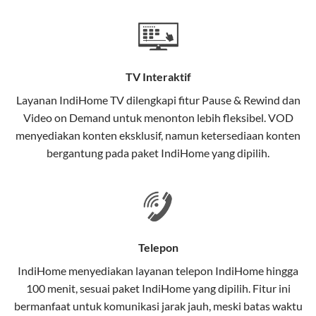
Teknologi di Balik WiFi IndiHome
Wifi IndiHome menggunakan teknologi Fiber To The
Home (FTTH), yang berarti koneksi internet
TV Interaktif
menggunakan kabel serat optik hingga ke rumah
pelanggan. Teknologi ini memiliki beberapa
Layanan
IndiHome TV
dilengkapi fitur Pause & Rewind dan
keunggulan:
Video on Demand untuk menonton lebih fleksibel. VOD
menyediakan konten eksklusif, namun ketersediaan konten
Kecepatan Tinggi
bergantung pada paket IndiHome yang dipilih.
Serat optik mampu mentransmisikan data dalam
kecepatan tinggi hingga 1 Gbps, lebih cepat
dibandingkan kabel tembaga atau DSL.
Koneksi Stabil
Telepon
Minim gangguan dari cuaca atau interferensi
IndiHome menyediakan layanan
telepon IndiHome
hingga
elektromagnetik, sehingga koneksi tetap lancar.
100 menit, sesuai paket IndiHome yang dipilih. Fitur ini
bermanfaat untuk komunikasi jarak jauh, meski batas waktu
Latensi Rendah