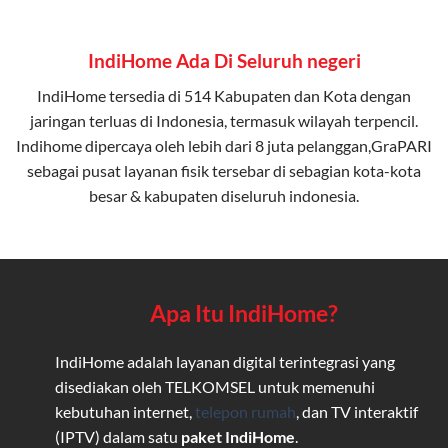
IndiHome Ada Di Seluruh negeri
IndiHome tersedia di 514 Kabupaten dan Kota dengan
jaringan terluas di Indonesia, termasuk wilayah terpencil.
Indihome dipercaya oleh lebih dari 8 juta pelanggan,GraPARI
sebagai pusat layanan fisik tersebar di sebagian kota-kota
besar & kabupaten diseluruh indonesia.
Apa Itu IndiHome?
IndiHome adalah layanan digital terintegrasi yang
disediakan oleh TELKOMSEL untuk memenuhi
kebutuhan internet,
telepon rumah
, dan TV interaktif
(IPTV) dalam satu
paket IndiHome
.