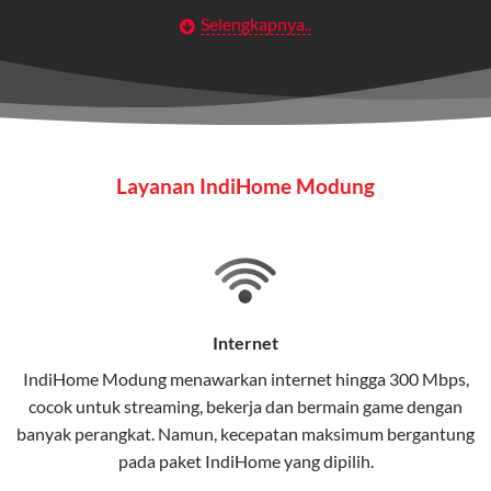
Selengkapnya..
Layanan Wifi Indihome ini dirancang untuk
memberikan solusi lengkap bagi rumah tangga, bisnis,
maupun individu yang membutuhkan konektivitas dan
hiburan berkualitas tinggi.
Wifi IndiHome
Layanan IndiHome Modung
Wifi IndiHome adalah layanan
internet
berbasis fiber
optic yang disediakan oleh Telkom Indonesia untuk
pengguna rumah dan bisnis.
IndiHome menawarkan koneksi internet yang cepat,
stabil, dan memiliki berbagai pilihan paket IndiHome
Internet
yang dapat disesuaikan dengan kebutuhan pengguna.
IndiHome Modung menawarkan
internet
hingga 300 Mbps,
cocok untuk streaming, bekerja dan bermain game dengan
Selain internet, layanan IndiHome juga mencakup TV
banyak perangkat. Namun, kecepatan maksimum bergantung
interaktif (
IndiHome TV
) dan telepon rumah dalam
pada paket IndiHome yang dipilih.
satu paket.