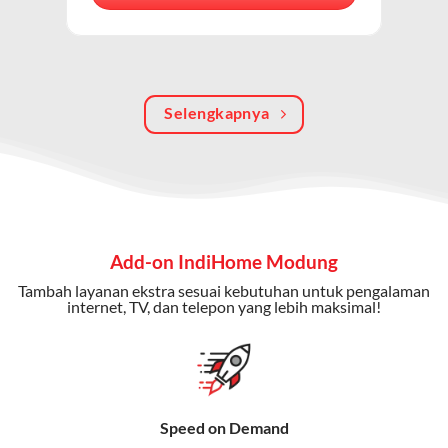
berkualitas, internet cepat, dan komunikasi telepon
dalam satu langganan.
Keunggulan Paket IndiHome Internet, TV & Telepon
Selengkapnya
Internet Cepat:
Kecepatan wifi IndiHome ini mencapai
300 Mbps untuk aktivitas online tanpa hambatan.
TV Interaktif:
Akses ratusan channel TV lokal dan
internasional, termasuk fitur replay dan on-demand.
Telepon Rumah:
Gratis nelpon lokal dan interlokal dengan
Add-on IndiHome Modung
kuota tertentu.
Tambah layanan ekstra sesuai kebutuhan untuk pengalaman
Bonus Fitur:
Beberapa paket menyertakan bonus seperti
internet, TV, dan telepon yang lebih maksimal!
gratis streaming platform atau diskon langganan.
Selain Paket IndiHome yang
menawarkan layanan internet,
Speed on Demand
TV, dan telepon rumah, Telkomsel