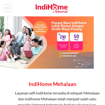
Skip
to
content
IndiHome Mehalaan
Layanan
wifi IndiHome
tersedia di wilayah Mehalaan
dan indihome Mehalaan telah menjadi salah satu
provider internet terkemuka berkat cakupan luas,