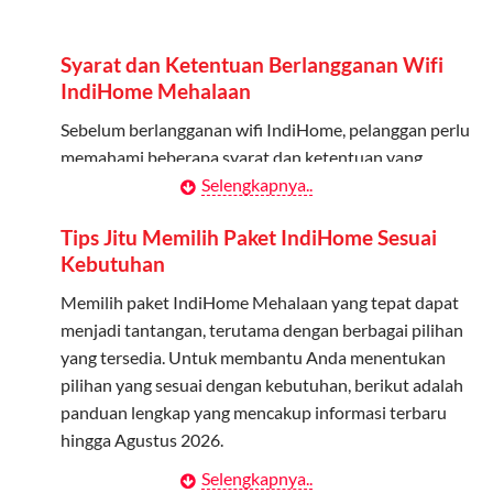
Admin dapat mendaftarkan hingga 5 anggota
keluarga atau teman untuk menggunakan kuota ini.
Syarat dan Ketentuan Berlangganan Wifi
Berlaku Nasional
IndiHome Mehalaan
Kuota keluarga bisa digunakan di seluruh Indonesia
Sebelum berlangganan wifi IndiHome, pelanggan perlu
untuk jaringan 2G, 3G, dan 4G.
memahami beberapa syarat dan ketentuan yang
berlaku:
Selengkapnya..
Tidak Berlaku untuk Roaming
Kuota ini hanya bisa digunakan di dalam negeri.
Kontrak Berlangganan
Tips Jitu Memilih Paket IndiHome Sesuai
Kebutuhan
Pelanggan harus menandatangani Kontrak
Cara Menggunakan Kuota Keluarga
Berlangganan yang mencakup data pelanggan, jenis
Memilih paket IndiHome Mehalaan yang tepat dapat
layanan indihome Mehalaan yang dipilih, serta syarat
menjadi tantangan, terutama dengan berbagai pilihan
Daftarkan Anggota: Admin dapat mendaftarkan anggota
dan ketentuan yang berlaku. Kontrak ini dapat diubah
yang tersedia. Untuk membantu Anda menentukan
melalui aplikasi MyTelkomsel atau website Telkomsel One.
atau ditambah sesuai kebutuhan.
pilihan yang sesuai dengan kebutuhan, berikut adalah
Bagikan Kuota: Setelah terdaftar, anggota bisa langsung
panduan lengkap yang mencakup informasi terbaru
menggunakan kuota keluarga.
Biaya Pasang Baru (PSB)
hingga Agustus 2026.
Pantau Penggunaan: Admin dapat memantau penggunaan
Pelanggan dikenakan Biaya Pasang Baru (PSB) setelah
Selengkapnya..
Menentukan Kebutuhan Kecepatan Internet
kuota melalui aplikasi MyTelkomsel.