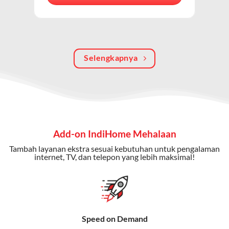
berkualitas, internet cepat, dan komunikasi telepon
dalam satu langganan.
Keunggulan Paket IndiHome Internet, TV & Telepon
Selengkapnya
Internet Cepat:
Kecepatan wifi IndiHome ini mencapai
300 Mbps untuk aktivitas online tanpa hambatan.
TV Interaktif:
Akses ratusan channel TV lokal dan
internasional, termasuk fitur replay dan on-demand.
Telepon Rumah:
Gratis nelpon lokal dan interlokal dengan
Add-on IndiHome Mehalaan
kuota tertentu.
Tambah layanan ekstra sesuai kebutuhan untuk pengalaman
Bonus Fitur:
Beberapa paket menyertakan bonus seperti
internet, TV, dan telepon yang lebih maksimal!
gratis streaming platform atau diskon langganan.
Selain Paket IndiHome yang
menawarkan layanan internet,
Speed on Demand
TV, dan telepon rumah, Telkomsel