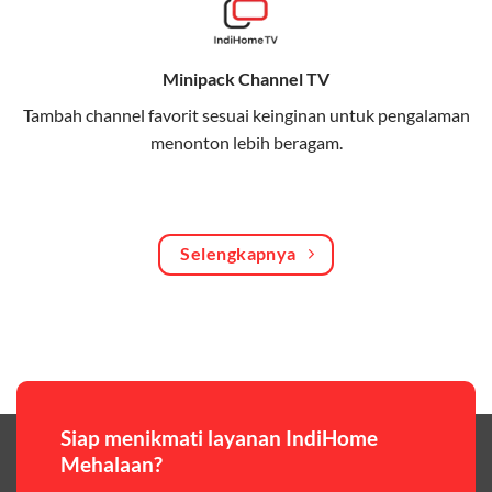
Bagikan kuota internet hingga 30 GB dengan anggota
keluarga atau teman secara praktis.
Minipack Channel TV
One Bill System
Tambah channel favorit sesuai keinginan untuk pengalaman
Tagihan internet rumah dan kuota keluarga digabung
menonton lebih beragam.
dalam satu pembayaran.
WiFi Murah 100 Ribuan
Hemat biaya dengan paket internet berkualitas tinggi
Selengkapnya
yang terjangkau.
Pilihan Paket & Harga Telkomsel One
Telkomsel One menawarkan beragam paket yang bisa
disesuaikan dengan kebutuhan pengguna, mulai dari
paket hemat hingga paket lengkap dengan fitur
premium,berikut ulasan singkatnya:
Siap menikmati layanan IndiHome
Mehalaan?
Paket Easy