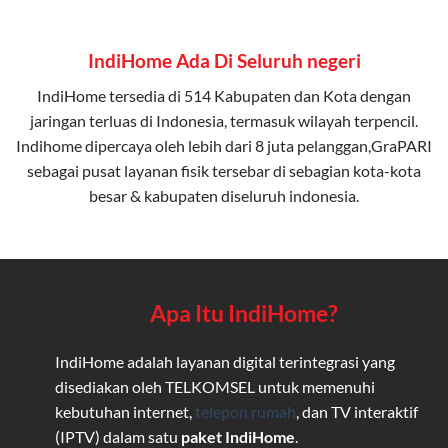
IndiHome Ada Di Seluruh negeri
IndiHome tersedia di 514 Kabupaten dan Kota dengan
jaringan terluas di Indonesia, termasuk wilayah terpencil.
Indihome dipercaya oleh lebih dari 8 juta pelanggan,GraPARI
sebagai pusat layanan fisik tersebar di sebagian kota-kota
besar & kabupaten diseluruh indonesia.
Apa Itu IndiHome?
IndiHome adalah layanan digital terintegrasi yang
disediakan oleh TELKOMSEL untuk memenuhi
kebutuhan internet,
telepon rumah
, dan TV interaktif
(IPTV) dalam satu
paket IndiHome
.