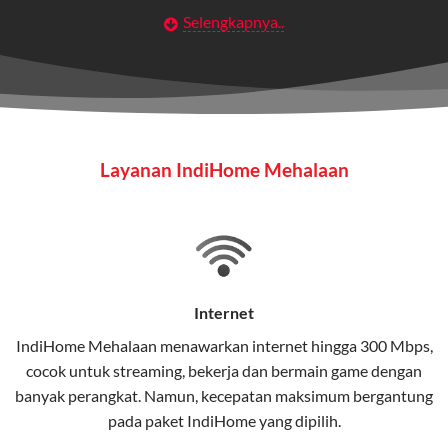
Selengkapnya..
Layanan Wifi Indihome ini dirancang untuk
memberikan solusi lengkap bagi rumah tangga, bisnis,
maupun individu yang membutuhkan konektivitas dan
hiburan berkualitas tinggi.
Wifi IndiHome
Layanan IndiHome Mehalaan
Wifi IndiHome adalah layanan
internet
berbasis fiber
optic yang disediakan oleh Telkom Indonesia untuk
pengguna rumah dan bisnis.
IndiHome menawarkan koneksi internet yang cepat,
stabil, dan memiliki berbagai pilihan paket IndiHome
Internet
yang dapat disesuaikan dengan kebutuhan pengguna.
IndiHome Mehalaan menawarkan
internet
hingga 300 Mbps,
cocok untuk streaming, bekerja dan bermain game dengan
Selain internet, layanan IndiHome juga mencakup TV
banyak perangkat. Namun, kecepatan maksimum bergantung
interaktif (
IndiHome TV
) dan telepon rumah dalam
pada paket IndiHome yang dipilih.
satu paket.