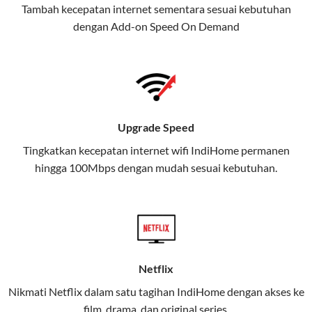
Tambah kecepatan internet sementara sesuai kebutuhan
juga menghadirkan Telkomsel
dengan Add-on
Speed On Demand
One, sebuah solusi lengkap untuk
kebutuhan digital Anda.
Telkomsel One menggabungkan
layanan internet, hiburan, dan
komunikasi dalam satu paket
Upgrade Speed
praktis.
Tingkatkan kecepatan internet wifi IndiHome permanen
hingga 100Mbps dengan mudah sesuai kebutuhan.
Apa Itu Telkomsel One?
Telkomsel One adalah layanan konvergensi yang
menggabungkan konektivitas internet rumah
(IndiHome/Telkomsel Orbit) dan mobile internet
(Telkomsel) dalam satu paket.
Netflix
Layanan ini dirancang untuk memberikan
Nikmati Netflix dalam satu tagihan IndiHome dengan akses ke
pengalaman broadband yang seamless,
film, drama, dan original series.