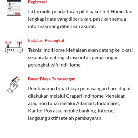
Registrasi
Paket Easy cocok untuk kebutuhan dasar, Paket
Isi formulir pendaftaran,pilih paket IndiHome dan
Complete untuk yang menginginkan fitur lengkap,
lengkapi data yang diperlukan, pastikan semua
dan Paket Dynamic IP untuk pengguna yang
informasi yang diberikan akurat.
memprioritaskan kecepatan internet tinggi.
Instalasi Perangkat
Paket Telkomsel One dengan Kuota Keluarga
Teknisi IndiHome Mehalaan akan datang ke lokasi
Salah satu fitur unggulan Telkomsel One adalah Paket
sesuai alamat registrasi untuk pemasangan
Kuota Keluarga. Dengan kuota hingga 30 GB, Anda
perangkat wifi IndiHome.
bisa membagikan internet kepada anggota keluarga
atau teman tanpa perlu khawatir kehabisan kuota.
Bayar Biaya Pemasangan
Berikut adalah detailnya:
Pembayaran tunai biaya pemasangan baru dapat
dilakukan melalui Grapari Indihome Mehalaan
Kuota Keluarga 30 GB
atau non tunai melalui Alfamart, Indomaret,
Kuota ini dapat digunakan secara bersama-sama oleh
Kantor Pos atau mobile banking. Internet
Admin (pelanggan utama) dan anggota yang terdaftar.
langsung aktif setelah pembayaran.
Bisa Dibagi Hingga 5 Anggota