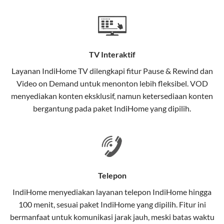
Teknologi di Balik WiFi IndiHome
Wifi IndiHome menggunakan teknologi Fiber To The
Home (FTTH), yang berarti koneksi internet
TV Interaktif
menggunakan kabel serat optik hingga ke rumah
pelanggan. Teknologi ini memiliki beberapa
Layanan
IndiHome TV
dilengkapi fitur Pause & Rewind dan
keunggulan:
Video on Demand untuk menonton lebih fleksibel. VOD
menyediakan konten eksklusif, namun ketersediaan konten
Kecepatan Tinggi
bergantung pada paket IndiHome yang dipilih.
Serat optik mampu mentransmisikan data dalam
kecepatan tinggi hingga 1 Gbps, lebih cepat
dibandingkan kabel tembaga atau DSL.
Koneksi Stabil
Telepon
Minim gangguan dari cuaca atau interferensi
IndiHome menyediakan layanan
telepon IndiHome
hingga
elektromagnetik, sehingga koneksi tetap lancar.
100 menit, sesuai paket IndiHome yang dipilih. Fitur ini
bermanfaat untuk komunikasi jarak jauh, meski batas waktu
Latensi Rendah