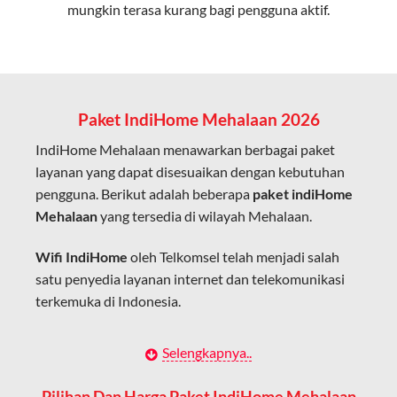
mungkin terasa kurang bagi pengguna aktif.
Cocok untuk aktivitas yang membutuhkan koneksi
cepat seperti gaming, streaming, dan video conference.
Kapasitas Lebih Besar
Mampu menangani banyak perangkat sekaligus tanpa
Paket IndiHome Mehalaan 2026
penurunan kualitas koneksi.
IndiHome Mehalaan menawarkan berbagai paket
Dengan teknologi ini, IndiHome memberikan pengalaman
layanan yang dapat disesuaikan dengan kebutuhan
internet yang lebih baik bagi pengguna untuk bekerja,
pengguna. Berikut adalah beberapa
paket indiHome
belajar, dan hiburan di rumah.
Mehalaan
yang tersedia di wilayah Mehalaan.
IndiHome sering disebut sebagai WiFi IndiHome karena
Wifi IndiHome
oleh Telkomsel telah menjadi salah
layanan internet yang disediakan menggunakan jaringan
satu penyedia layanan internet dan telekomunikasi
fiber optic dapat dikoneksikan melalui perangkat router
terkemuka di Indonesia.
WiFi.
Hal ini memungkinkan pengguna untuk mengakses
Dengan berbagai pilihan paket indihome Mehalaan
Selengkapnya..
internet secara nirkabel (wireless) di rumah atau tempat
yang disesuaikan dengan kebutuhan pengguna,
usaha tanpa perlu menggunakan kabel LAN langsung ke
IndiHome Mehalaan menawarkan solusi lengkap
Pilihan Dan Harga Paket IndiHome Mehalaan