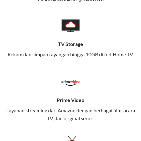
memungkinkan Anda menikmati internet cepat baik
di rumah maupun saat bepergian.
Dengan Telkomsel One, Anda tidak terikat pada satu
teknologi jaringan tertentu, sehingga bisa menikmati
fleksibilitas dan kenyamanan maksimal.
TV Storage
Rekam dan simpan tayangan hingga 10GB di IndiHome TV.
Keunggulan Telkomsel One
Kecepatan Internet Hingga 300 Mbps
Nikmati kecepatan internet super cepat untuk
streaming, gaming, dan bekerja dari rumah.
Dynamic IP
Prime Video
Memudahkan Anda dalam mengelola jaringan dan
Layanan streaming dari Amazon dengan berbagai film, acara
meningkatkan keamanan.
TV, dan original series.
Kuota Keluarga