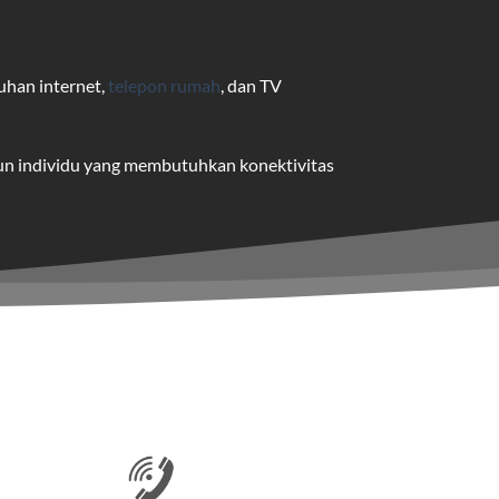
uhan internet,
telepon rumah
, dan TV
pun individu yang membutuhkan konektivitas
uk pengguna rumah dan bisnis.
me yang dapat disesuaikan dengan
 satu paket.