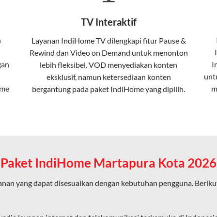
Fiber To The Home (FTTH), yang berarti koneksi internet menggu
TV Interaktif
erapa keunggulan:
n
Layanan
IndiHome TV
dilengkapi fitur Pause &
Rewind dan Video on Demand untuk menonton
ta dalam kecepatan tinggi hingga 1 Gbps, lebih cepat dibanding
gan
I
lebih fleksibel. VOD menyediakan konten
unt
eksklusif, namun ketersediaan konten
ome
m
bergantung pada paket IndiHome yang dipilih.
erensi elektromagnetik, sehingga koneksi tetap lancar.
an koneksi cepat seperti gaming, streaming, dan video conferenc
Paket IndiHome Martapura Kota 2026
ligus tanpa penurunan kualitas koneksi.
nan yang dapat disesuaikan dengan kebutuhan pengguna. Beriku
an pengalaman internet yang lebih baik bagi pengguna untuk beker
diHome karena layanan internet yang disediakan menggunakan jar