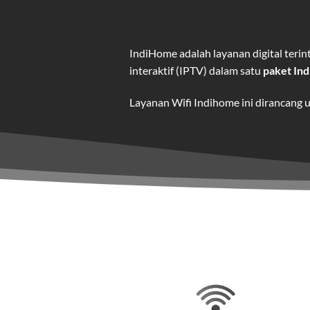
IndiHome adalah layanan digital ter
interaktif (IPTV) dalam satu
paket In
Layanan Wifi Indihome ini dirancang 
dan hiburan berkualitas tinggi.
Wifi IndiHome adalah layanan
interne
IndiHome menawarkan koneksi internet
kebutuhan pengguna.
Selain internet, layanan IndiHome jug
Teknologi di Balik WiFi Indi