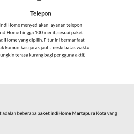
nakan kabel serat optik hingga ke rumah
Telepon
IndiHome menyediakan layanan
telepon
IndiHome
hingga 100 menit, sesuai paket
kan kabel tembaga atau DSL.
ndiHome yang dipilih. Fitur ini bermanfaat
uk komunikasi jarak jauh, meski batas waktu
ungkin terasa kurang bagi pengguna aktif.
e.
t adalah beberapa
paket indiHome Martapura Kota
yang
ja, belajar, dan hiburan di rumah.
ingan fiber optic dapat dikoneksikan