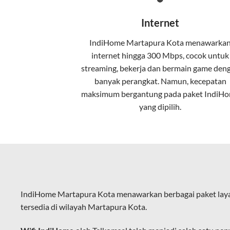
Wifi IndiHome menggunakan teknologi 
Internet
pelanggan. Teknologi ini memiliki beb
IndiHome Martapura Kota menawarka
Kecepatan Tinggi
internet
hingga 300 Mbps, cocok untuk
Serat optik mampu mentransmisikan da
streaming, bekerja dan bermain game den
banyak perangkat. Namun, kecepatan
Koneksi Stabil
maksimum bergantung pada paket IndiH
yang dipilih.
Minim gangguan dari cuaca atau interf
Latensi Rendah
Cocok untuk aktivitas yang membutuhk
Kapasitas Lebih Besar
Mampu menangani banyak perangkat seka
IndiHome Martapura Kota menawarkan berbagai paket laya
tersedia di wilayah Martapura Kota.
Dengan teknologi ini, IndiHome memberik
IndiHome sering disebut sebagai WiFi In