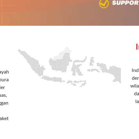
Ind
layah
den
pura
wila
der
da
uas,
l
ggan
aket