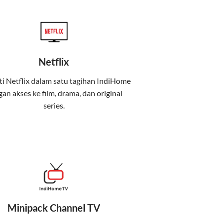
Netflix
i Netflix dalam satu tagihan IndiHome
an akses ke film, drama, dan original
uga menghadirkan Telkomsel One, sebuah
series.
iburan, dan komunikasi dalam satu paket
 mobile internet (Telkomsel) dalam satu paket.
at baik di rumah maupun saat bepergian.
Minipack Channel TV
kenyamanan maksimal.