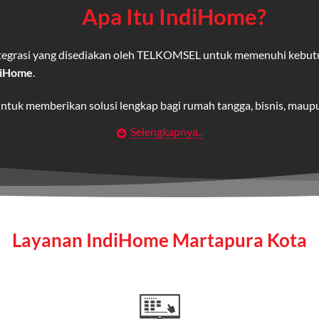
Apa Itu IndiHome?
integrasi yang disediakan oleh TELKOMSEL untuk memenuhi kebut
diHome
.
untuk memberikan solusi lengkap bagi rumah tangga, bisnis, mau
Selengkapnya..
Wifi IndiHome
t
berbasis fiber optic yang disediakan oleh Telkom Indonesia unt
 yang cepat, stabil, dan memiliki berbagai pilihan paket IndiHo
Layanan IndiHome Martapura Kota
a mencakup TV interaktif (
IndiHome TV
) dan telepon rumah dalam
Home