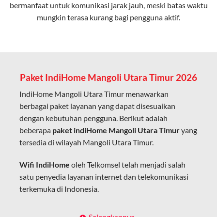
bermanfaat untuk komunikasi jarak jauh, meski batas waktu
Latensi Rendah
mungkin terasa kurang bagi pengguna aktif.
Cocok untuk aktivitas yang membutuhkan koneksi
cepat seperti gaming, streaming, dan video conference.
Kapasitas Lebih Besar
Mampu menangani banyak perangkat sekaligus tanpa
Paket IndiHome Mangoli Utara Timur 2026
penurunan kualitas koneksi.
IndiHome Mangoli Utara Timur menawarkan
Dengan teknologi ini, IndiHome memberikan pengalaman
berbagai paket layanan yang dapat disesuaikan
internet yang lebih baik bagi pengguna untuk bekerja,
dengan kebutuhan pengguna. Berikut adalah
belajar, dan hiburan di rumah.
beberapa
paket indiHome Mangoli Utara Timur
yang
tersedia di wilayah Mangoli Utara Timur.
IndiHome sering disebut sebagai WiFi IndiHome karena
layanan internet yang disediakan menggunakan jaringan
Wifi IndiHome
oleh Telkomsel telah menjadi salah
fiber optic dapat dikoneksikan melalui perangkat router
satu penyedia layanan internet dan telekomunikasi
WiFi.
terkemuka di Indonesia.
Hal ini memungkinkan pengguna untuk mengakses
internet secara nirkabel (wireless) di rumah atau tempat
Dengan berbagai pilihan paket indihome Mangoli
Selengkapnya..