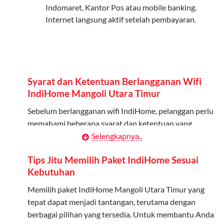
Indomaret, Kantor Pos atau mobile banking.
Internet langsung aktif setelah pembayaran.
Bisa Dibagi Hingga 5 Anggota
Admin dapat mendaftarkan hingga 5 anggota
keluarga atau teman untuk menggunakan kuota ini.
Berlaku Nasional
Syarat dan Ketentuan Berlangganan Wifi
Kuota keluarga bisa digunakan di seluruh Indonesia
IndiHome Mangoli Utara Timur
untuk jaringan 2G, 3G, dan 4G.
Sebelum berlangganan wifi IndiHome, pelanggan perlu
memahami beberapa syarat dan ketentuan yang
Tidak Berlaku untuk Roaming
berlaku:
Selengkapnya..
Kuota ini hanya bisa digunakan di dalam negeri.
Kontrak Berlangganan
Tips Jitu Memilih Paket IndiHome Sesuai
Cara Menggunakan Kuota Keluarga
Kebutuhan
Pelanggan harus menandatangani Kontrak
Berlangganan yang mencakup data pelanggan, jenis
Memilih paket IndiHome Mangoli Utara Timur yang
Daftarkan Anggota: Admin dapat mendaftarkan anggota
layanan indihome Mangoli Utara Timur yang dipilih,
tepat dapat menjadi tantangan, terutama dengan
melalui aplikasi MyTelkomsel atau website Telkomsel One.
serta syarat dan ketentuan yang berlaku. Kontrak ini
berbagai pilihan yang tersedia. Untuk membantu Anda
Bagikan Kuota: Setelah terdaftar, anggota bisa langsung