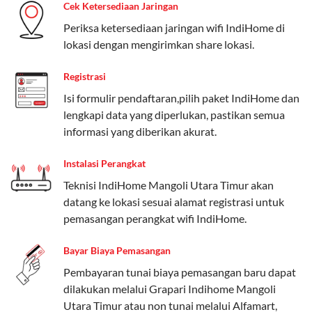
Cek Ketersediaan Jaringan
Pengguna bisa memilih sesuai kebutuhan, baik untuk
Periksa ketersediaan jaringan wifi IndiHome di
internet, komunikasi, atau hiburan.
lokasi dengan mengirimkan share lokasi.
Paket Easy cocok untuk kebutuhan dasar, Paket
Registrasi
Complete untuk yang menginginkan fitur lengkap,
dan Paket Dynamic IP untuk pengguna yang
Isi formulir pendaftaran,pilih paket IndiHome dan
memprioritaskan kecepatan internet tinggi.
lengkapi data yang diperlukan, pastikan semua
informasi yang diberikan akurat.
Paket Telkomsel One dengan Kuota Keluarga
Instalasi Perangkat
Salah satu fitur unggulan Telkomsel One adalah Paket
Teknisi IndiHome Mangoli Utara Timur akan
Kuota Keluarga. Dengan kuota hingga 30 GB, Anda
datang ke lokasi sesuai alamat registrasi untuk
bisa membagikan internet kepada anggota keluarga
pemasangan perangkat wifi IndiHome.
atau teman tanpa perlu khawatir kehabisan kuota.
Berikut adalah detailnya:
Bayar Biaya Pemasangan
Kuota Keluarga 30 GB
Pembayaran tunai biaya pemasangan baru dapat
dilakukan melalui Grapari Indihome Mangoli
Kuota ini dapat digunakan secara bersama-sama oleh
Utara Timur atau non tunai melalui Alfamart,
Admin (pelanggan utama) dan anggota yang terdaftar.