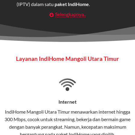
(IPTV) dalam satu
paket IndiHome
.
Selengkapnya..
Layanan Wifi Indihome ini dirancang untuk
memberikan solusi lengkap bagi rumah tangga, bisnis,
maupun individu yang membutuhkan konektivitas dan
hiburan berkualitas tinggi.
Wifi IndiHome
Layanan IndiHome Mangoli Utara Timur
Wifi IndiHome adalah layanan
internet
berbasis fiber
optic yang disediakan oleh Telkom Indonesia untuk
pengguna rumah dan bisnis.
IndiHome menawarkan koneksi internet yang cepat,
stabil, dan memiliki berbagai pilihan paket IndiHome
Internet
yang dapat disesuaikan dengan kebutuhan pengguna.
IndiHome Mangoli Utara Timur menawarkan
internet
hingga
300 Mbps, cocok untuk streaming, bekerja dan bermain game
Selain internet, layanan IndiHome juga mencakup TV
dengan banyak perangkat. Namun, kecepatan maksimum
interaktif (
IndiHome TV
) dan telepon rumah dalam
bergantung pada paket IndiHome yang dipilih.