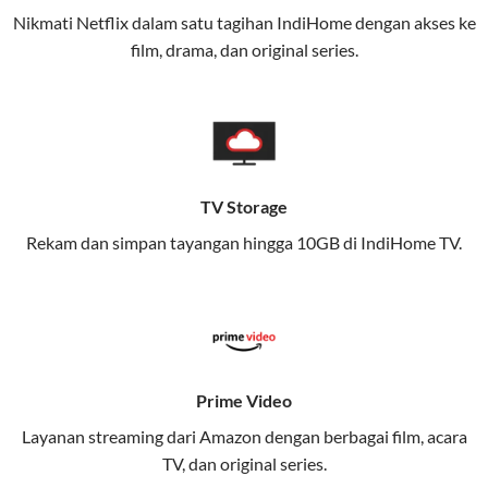
Nikmati Netflix dalam satu tagihan IndiHome dengan akses ke
Layanan ini dirancang untuk memberikan
film, drama, dan original series.
pengalaman broadband yang seamless,
memungkinkan Anda menikmati internet cepat baik
di rumah maupun saat bepergian.
Dengan Telkomsel One, Anda tidak terikat pada satu
teknologi jaringan tertentu, sehingga bisa menikmati
TV Storage
fleksibilitas dan kenyamanan maksimal.
Rekam dan simpan tayangan hingga 10GB di IndiHome TV.
Keunggulan Telkomsel One
Kecepatan Internet Hingga 300 Mbps
Nikmati kecepatan internet super cepat untuk
streaming, gaming, dan bekerja dari rumah.
Prime Video
Dynamic IP
Layanan streaming dari Amazon dengan berbagai film, acara
Memudahkan Anda dalam mengelola jaringan dan
TV, dan original series.
meningkatkan keamanan.