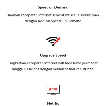
Selain Paket IndiHome yang
Speed on Demand
menawarkan layanan internet,
Tambah kecepatan internet sementara sesuai kebutuhan
TV, dan telepon rumah, Telkomsel
dengan Add-on
Speed On Demand
juga menghadirkan Telkomsel
One, sebuah solusi lengkap untuk
kebutuhan digital Anda.
Telkomsel One menggabungkan
layanan internet, hiburan, dan
Upgrade Speed
komunikasi dalam satu paket
Tingkatkan kecepatan internet wifi IndiHome permanen
praktis.
hingga 100Mbps dengan mudah sesuai kebutuhan.
Apa Itu Telkomsel One?
Telkomsel One adalah layanan konvergensi yang
menggabungkan konektivitas internet rumah
(IndiHome/Telkomsel Orbit) dan mobile internet
Netflix
(Telkomsel) dalam satu paket.