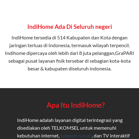
IndiHome Ada Di Seluruh negeri
IndiHome tersedia di 514 Kabupaten dan Kota dengan
jaringan terluas di Indonesia, termasuk wilayah terpencil.
Indihome dipercaya oleh lebih dari 8 juta pelanggan,GraPARI
sebagai pusat layanan fisik tersebar di sebagian kota-kota
besar & kabupaten diseluruh indonesia.
Apa Itu IndiHome?
IndiHome adalah layanan digital terintegrasi yang
disediakan oleh TELKOMSEL untuk memenuhi
kebutuhan internet,
telepon rumah
, dan TV interaktif