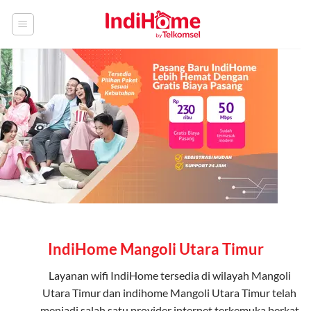
Skip
to
content
IndiHome Mangoli Utara Timur
Layanan
wifi IndiHome
tersedia di wilayah Mangoli
Utara Timur dan indihome Mangoli Utara Timur telah
menjadi salah satu provider internet terkemuka berkat