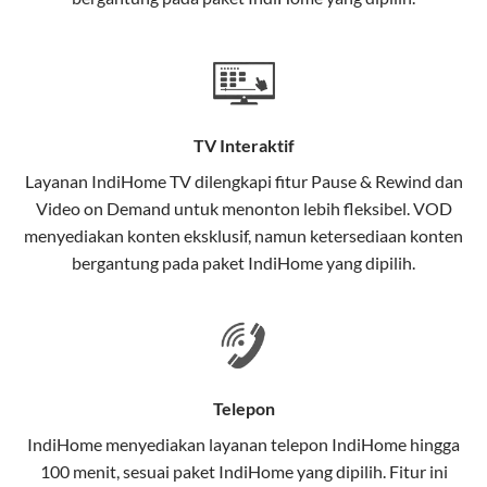
satu paket.
Teknologi di Balik WiFi IndiHome
Wifi IndiHome menggunakan teknologi Fiber To The
Home (FTTH), yang berarti koneksi internet
TV Interaktif
menggunakan kabel serat optik hingga ke rumah
pelanggan. Teknologi ini memiliki beberapa
Layanan
IndiHome TV
dilengkapi fitur Pause & Rewind dan
keunggulan:
Video on Demand untuk menonton lebih fleksibel. VOD
menyediakan konten eksklusif, namun ketersediaan konten
Kecepatan Tinggi
bergantung pada paket IndiHome yang dipilih.
Serat optik mampu mentransmisikan data dalam
kecepatan tinggi hingga 1 Gbps, lebih cepat
dibandingkan kabel tembaga atau DSL.
Koneksi Stabil
Telepon
Minim gangguan dari cuaca atau interferensi
IndiHome menyediakan layanan
telepon IndiHome
hingga
elektromagnetik, sehingga koneksi tetap lancar.
100 menit, sesuai paket IndiHome yang dipilih. Fitur ini