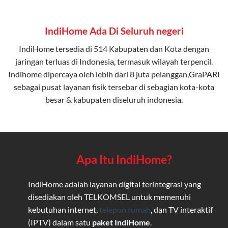
IndiHome Ada Di Seluruh negeri
IndiHome tersedia di 514 Kabupaten dan Kota dengan
jaringan terluas di Indonesia, termasuk wilayah terpencil.
Indihome dipercaya oleh lebih dari 8 juta pelanggan,GraPARI
sebagai pusat layanan fisik tersebar di sebagian kota-kota
besar & kabupaten diseluruh indonesia.
Apa Itu IndiHome?
IndiHome adalah layanan digital terintegrasi yang
disediakan oleh TELKOMSEL untuk memenuhi
kebutuhan internet,
telepon rumah
, dan TV interaktif
(IPTV) dalam satu
paket IndiHome
.