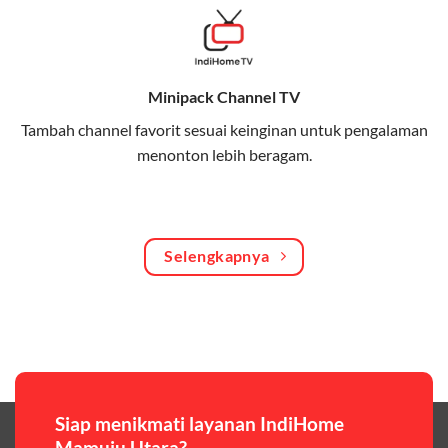
Bagikan kuota internet hingga 30 GB dengan anggota
keluarga atau teman secara praktis.
Minipack Channel TV
One Bill System
Tambah channel favorit sesuai keinginan untuk pengalaman
Tagihan internet rumah dan kuota keluarga digabung
menonton lebih beragam.
dalam satu pembayaran.
WiFi Murah 100 Ribuan
Hemat biaya dengan paket internet berkualitas tinggi
Selengkapnya
yang terjangkau.
Pilihan Paket & Harga Telkomsel One
Telkomsel One menawarkan beragam paket yang bisa
disesuaikan dengan kebutuhan pengguna, mulai dari
paket hemat hingga paket lengkap dengan fitur
premium,berikut ulasan singkatnya:
Siap menikmati layanan IndiHome
Mamuju Utara?