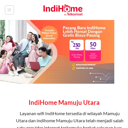
Skip
to
content
IndiHome Mamuju Utara
Layanan
wifi IndiHome
tersedia di wilayah Mamuju
Utara dan indihome Mamuju Utara telah menjadi salah
satu provider internet terkemuka berkat cakupan luas,