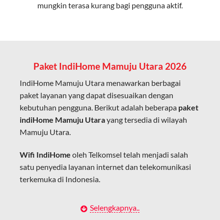
mungkin terasa kurang bagi pengguna aktif.
Cocok untuk aktivitas yang membutuhkan koneksi
cepat seperti gaming, streaming, dan video conference.
Kapasitas Lebih Besar
Mampu menangani banyak perangkat sekaligus tanpa
Paket IndiHome Mamuju Utara 2026
penurunan kualitas koneksi.
IndiHome Mamuju Utara menawarkan berbagai
Dengan teknologi ini, IndiHome memberikan pengalaman
paket layanan yang dapat disesuaikan dengan
internet yang lebih baik bagi pengguna untuk bekerja,
kebutuhan pengguna. Berikut adalah beberapa
paket
belajar, dan hiburan di rumah.
indiHome Mamuju Utara
yang tersedia di wilayah
Mamuju Utara.
IndiHome sering disebut sebagai WiFi IndiHome karena
layanan internet yang disediakan menggunakan jaringan
Wifi IndiHome
oleh Telkomsel telah menjadi salah
fiber optic dapat dikoneksikan melalui perangkat router
satu penyedia layanan internet dan telekomunikasi
WiFi.
terkemuka di Indonesia.
Hal ini memungkinkan pengguna untuk mengakses
internet secara nirkabel (wireless) di rumah atau tempat
Dengan berbagai pilihan paket indihome Mamuju
Selengkapnya..
usaha tanpa perlu menggunakan kabel LAN langsung ke
Utara yang disesuaikan dengan kebutuhan pengguna,