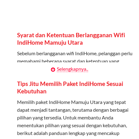
Admin dapat mendaftarkan hingga 5 anggota
keluarga atau teman untuk menggunakan kuota ini.
Berlaku Nasional
Syarat dan Ketentuan Berlangganan Wifi
Kuota keluarga bisa digunakan di seluruh Indonesia
IndiHome Mamuju Utara
untuk jaringan 2G, 3G, dan 4G.
Sebelum berlangganan wifi IndiHome, pelanggan perlu
memahami beberapa syarat dan ketentuan yang
Tidak Berlaku untuk Roaming
berlaku:
Selengkapnya..
Kuota ini hanya bisa digunakan di dalam negeri.
Kontrak Berlangganan
Tips Jitu Memilih Paket IndiHome Sesuai
Cara Menggunakan Kuota Keluarga
Kebutuhan
Pelanggan harus menandatangani Kontrak
Berlangganan yang mencakup data pelanggan, jenis
Memilih paket IndiHome Mamuju Utara yang tepat
Daftarkan Anggota: Admin dapat mendaftarkan anggota
layanan indihome Mamuju Utara yang dipilih, serta
dapat menjadi tantangan, terutama dengan berbagai
melalui aplikasi MyTelkomsel atau website Telkomsel One.
syarat dan ketentuan yang berlaku. Kontrak ini dapat
pilihan yang tersedia. Untuk membantu Anda
Bagikan Kuota: Setelah terdaftar, anggota bisa langsung
diubah atau ditambah sesuai kebutuhan.
menentukan pilihan yang sesuai dengan kebutuhan,
menggunakan kuota keluarga.
berikut adalah panduan lengkap yang mencakup
Biaya Pasang Baru (PSB)
Pantau Penggunaan: Admin dapat memantau penggunaan