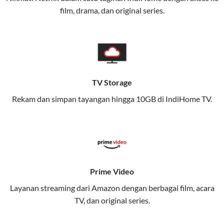
pengalaman broadband yang seamless,
film, drama, dan original series.
memungkinkan Anda menikmati internet cepat baik
di rumah maupun saat bepergian.
Dengan Telkomsel One, Anda tidak terikat pada satu
teknologi jaringan tertentu, sehingga bisa menikmati
fleksibilitas dan kenyamanan maksimal.
TV Storage
Rekam dan simpan tayangan hingga 10GB di IndiHome TV.
Keunggulan Telkomsel One
Kecepatan Internet Hingga 300 Mbps
Nikmati kecepatan internet super cepat untuk
streaming, gaming, dan bekerja dari rumah.
Dynamic IP
Prime Video
Memudahkan Anda dalam mengelola jaringan dan
Layanan streaming dari Amazon dengan berbagai film, acara
meningkatkan keamanan.
TV, dan original series.
Kuota Keluarga