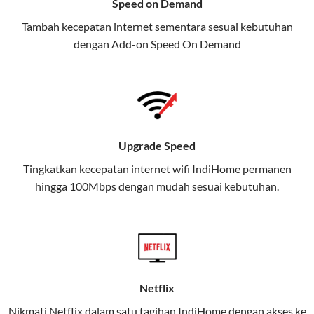
Speed on Demand
TV, dan telepon rumah, Telkomsel
Tambah kecepatan internet sementara sesuai kebutuhan
juga menghadirkan Telkomsel
dengan Add-on
Speed On Demand
One, sebuah solusi lengkap untuk
kebutuhan digital Anda.
Telkomsel One menggabungkan
layanan internet, hiburan, dan
komunikasi dalam satu paket
Upgrade Speed
praktis.
Tingkatkan kecepatan internet wifi IndiHome permanen
hingga 100Mbps dengan mudah sesuai kebutuhan.
Apa Itu Telkomsel One?
Telkomsel One adalah layanan konvergensi yang
menggabungkan konektivitas internet rumah
(IndiHome/Telkomsel Orbit) dan mobile internet
(Telkomsel) dalam satu paket.
Netflix
Layanan ini dirancang untuk memberikan
Nikmati Netflix dalam satu tagihan IndiHome dengan akses ke