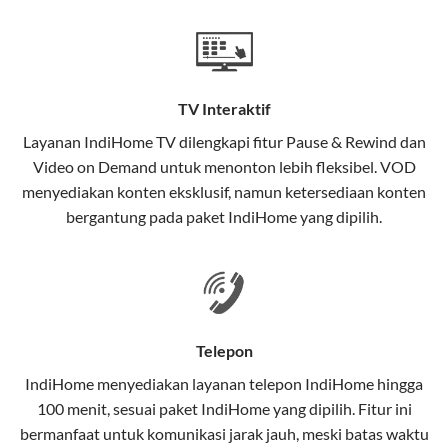
Teknologi di Balik WiFi IndiHome
Wifi IndiHome menggunakan teknologi Fiber To The
Home (FTTH), yang berarti koneksi internet
TV Interaktif
menggunakan kabel serat optik hingga ke rumah
pelanggan. Teknologi ini memiliki beberapa
Layanan
IndiHome TV
dilengkapi fitur Pause & Rewind dan
keunggulan:
Video on Demand untuk menonton lebih fleksibel. VOD
menyediakan konten eksklusif, namun ketersediaan konten
Kecepatan Tinggi
bergantung pada paket IndiHome yang dipilih.
Serat optik mampu mentransmisikan data dalam
kecepatan tinggi hingga 1 Gbps, lebih cepat
dibandingkan kabel tembaga atau DSL.
Koneksi Stabil
Telepon
Minim gangguan dari cuaca atau interferensi
IndiHome menyediakan layanan
telepon IndiHome
hingga
elektromagnetik, sehingga koneksi tetap lancar.
100 menit, sesuai paket IndiHome yang dipilih. Fitur ini
bermanfaat untuk komunikasi jarak jauh, meski batas waktu
Latensi Rendah