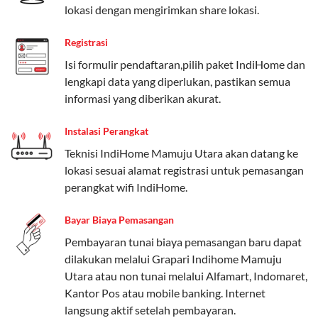
lokasi dengan mengirimkan share lokasi.
Paket Easy cocok untuk kebutuhan dasar, Paket
Registrasi
Complete untuk yang menginginkan fitur lengkap,
dan Paket Dynamic IP untuk pengguna yang
Isi formulir pendaftaran,pilih paket IndiHome dan
memprioritaskan kecepatan internet tinggi.
lengkapi data yang diperlukan, pastikan semua
informasi yang diberikan akurat.
Paket Telkomsel One dengan Kuota Keluarga
Instalasi Perangkat
Salah satu fitur unggulan Telkomsel One adalah Paket
Teknisi IndiHome Mamuju Utara akan datang ke
Kuota Keluarga. Dengan kuota hingga 30 GB, Anda
lokasi sesuai alamat registrasi untuk pemasangan
bisa membagikan internet kepada anggota keluarga
perangkat wifi IndiHome.
atau teman tanpa perlu khawatir kehabisan kuota.
Berikut adalah detailnya:
Bayar Biaya Pemasangan
Kuota Keluarga 30 GB
Pembayaran tunai biaya pemasangan baru dapat
dilakukan melalui Grapari Indihome Mamuju
Kuota ini dapat digunakan secara bersama-sama oleh
Utara atau non tunai melalui Alfamart, Indomaret,
Admin (pelanggan utama) dan anggota yang terdaftar.
Kantor Pos atau mobile banking. Internet
langsung aktif setelah pembayaran.
Bisa Dibagi Hingga 5 Anggota