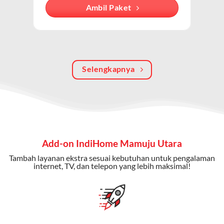
Dengan paket ini, Anda bisa menikmati hiburan TV
Ambil Paket
berkualitas, internet cepat, dan komunikasi telepon
dalam satu langganan.
Keunggulan Paket IndiHome Internet, TV & Telepon
Selengkapnya
Internet Cepat:
Kecepatan wifi IndiHome ini mencapai
300 Mbps untuk aktivitas online tanpa hambatan.
TV Interaktif:
Akses ratusan channel TV lokal dan
internasional, termasuk fitur replay dan on-demand.
Telepon Rumah:
Gratis nelpon lokal dan interlokal dengan
Add-on IndiHome Mamuju Utara
kuota tertentu.
Tambah layanan ekstra sesuai kebutuhan untuk pengalaman
Bonus Fitur:
Beberapa paket menyertakan bonus seperti
internet, TV, dan telepon yang lebih maksimal!
gratis streaming platform atau diskon langganan.
Selain Paket IndiHome yang
menawarkan layanan internet,