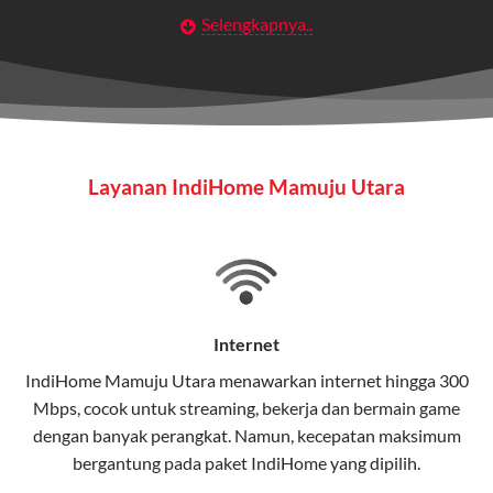
Selengkapnya..
Layanan Wifi Indihome ini dirancang untuk
memberikan solusi lengkap bagi rumah tangga, bisnis,
maupun individu yang membutuhkan konektivitas dan
hiburan berkualitas tinggi.
Wifi IndiHome
Layanan IndiHome Mamuju Utara
Wifi IndiHome adalah layanan
internet
berbasis fiber
optic yang disediakan oleh Telkom Indonesia untuk
pengguna rumah dan bisnis.
IndiHome menawarkan koneksi internet yang cepat,
stabil, dan memiliki berbagai pilihan paket IndiHome
Internet
yang dapat disesuaikan dengan kebutuhan pengguna.
IndiHome Mamuju Utara menawarkan
internet
hingga 300
Mbps, cocok untuk streaming, bekerja dan bermain game
Selain internet, layanan IndiHome juga mencakup TV
dengan banyak perangkat. Namun, kecepatan maksimum
interaktif (
IndiHome TV
) dan telepon rumah dalam
bergantung pada paket IndiHome yang dipilih.
satu paket.