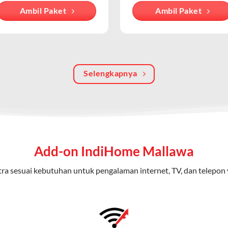
Ambil Paket
Ambil Paket
an internet berbasis fiber optic, sementara WiFi IndiHome menga
iakan oleh modem/router IndiHome di rumah atau kantor.
batas dengan kecepatan tinggi.
 kuota tertentu.
Selengkapnya
ayanan secara terpisah.
oicemail atau call waiting.
Home 3P (Triple Play)
ap dari IndiHome yang menggabungkan internet, TV kabel (IndiHom
Add-on IndiHome Mallawa
nikasi telepon dalam satu langganan.
ra sesuai kebutuhan untuk pengalaman internet, TV, dan telepon 
n
0 Mbps untuk aktivitas online tanpa hambatan.
ional, termasuk fitur replay dan on-demand.