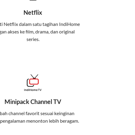
Netflix
i Netflix dalam satu tagihan IndiHome
an akses ke film, drama, dan original
uga menghadirkan Telkomsel One, sebuah
series.
iburan, dan komunikasi dalam satu paket
 mobile internet (Telkomsel) dalam satu paket.
at baik di rumah maupun saat bepergian.
Minipack Channel TV
kenyamanan maksimal.
ah channel favorit sesuai keinginan
 pengalaman menonton lebih beragam.