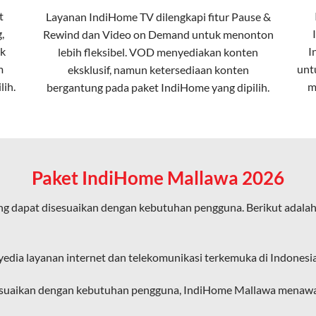
t
Layanan
IndiHome TV
dilengkapi fitur Pause &
,
Rewind dan Video on Demand untuk menonton
ta dalam kecepatan tinggi hingga 1 Gbps, lebih cepat dibanding
k
I
lebih fleksibel. VOD menyediakan konten
m
unt
eksklusif, namun ketersediaan konten
lih.
m
bergantung pada paket IndiHome yang dipilih.
erensi elektromagnetik, sehingga koneksi tetap lancar.
an koneksi cepat seperti gaming, streaming, dan video conferenc
Paket IndiHome Mallawa 2026
g dapat disesuaikan dengan kebutuhan pengguna. Berikut adala
ligus tanpa penurunan kualitas koneksi.
an pengalaman internet yang lebih baik bagi pengguna untuk beker
yedia layanan internet dan telekomunikasi terkemuka di Indonesia
diHome karena layanan internet yang disediakan menggunakan jar
esuaikan dengan kebutuhan pengguna, IndiHome Mallawa menawarka
ngakses internet secara nirkabel (wireless) di rumah atau temp