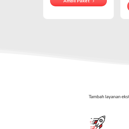
Ambil Paket
lain.
Keunggulan Paket IndiHome Internet & Telepon
Secara teknis, IndiHome adalah layan
melalui jaringan nirkabel yang dised
Internet Unlimited:
Nikmati internet wifi IndiHome tanpa 
Telepon Rumah:
Gratis nelpon lokal dan interlokal dengan
Hemat Biaya:
Lebih ekonomis dibandingkan berlangganan l
Bonus Fitur:
Beberapa paket menyertakan fitur tambahan seperti v
Paket IndiHome Internet, TV & Telepon – Indi
Paket IndiHome Internet, TV & Telepon
adalah solusi lengk
menikmati hiburan TV berkualitas, internet cepat, dan komu
Tambah layanan ekst
Keunggulan Paket IndiHome Internet, TV & Telepo
Internet Cepat:
Kecepatan wifi IndiHome ini mencapai 30
TV Interaktif:
Akses ratusan channel TV lokal dan internas