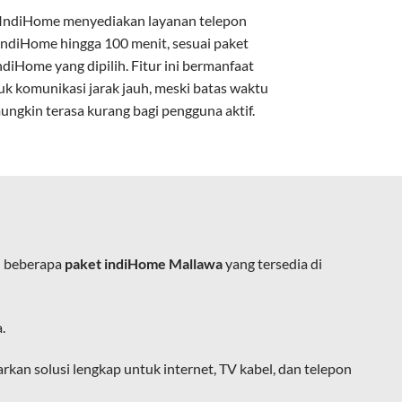
IndiHome menyediakan layanan
telepon
IndiHome
hingga 100 menit, sesuai paket
kan kabel tembaga atau DSL.
ndiHome yang dipilih. Fitur ini bermanfaat
uk komunikasi jarak jauh, meski batas waktu
ungkin terasa kurang bagi pengguna aktif.
e.
h beberapa
paket indiHome Mallawa
yang tersedia di
ja, belajar, dan hiburan di rumah.
.
ingan fiber optic dapat dikoneksikan
n solusi lengkap untuk internet, TV kabel, dan telepon
at usaha tanpa perlu menggunakan kabel