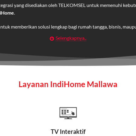
integrasi yang disediakan oleh TELKOMSEL untuk memenuhi kebut
diHome
.
untuk memberikan solusi lengkap bagi rumah tangga, bisnis, mau
Selengkapnya..
Wifi IndiHome
t
berbasis fiber optic yang disediakan oleh Telkom Indonesia unt
 yang cepat, stabil, dan memiliki berbagai pilihan paket IndiHo
Layanan IndiHome Mallawa
a mencakup TV interaktif (
IndiHome TV
) dan telepon rumah dalam
Home
Fiber To The Home (FTTH), yang berarti koneksi internet menggu
TV Interaktif
erapa keunggulan: