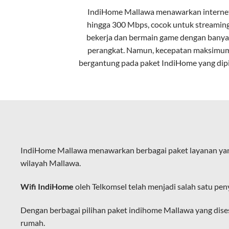
IndiHome Mallawa menawarkan
interne
Kecepatan Tinggi
hingga 300 Mbps, cocok untuk streaming
Serat optik mampu mentransmisikan da
bekerja dan bermain game dengan banya
perangkat. Namun, kecepatan maksimu
Koneksi Stabil
bergantung pada paket IndiHome yang dipi
Minim gangguan dari cuaca atau interf
Latensi Rendah
Cocok untuk aktivitas yang membutuhk
Kapasitas Lebih Besar
IndiHome Mallawa menawarkan berbagai paket layanan yan
Mampu menangani banyak perangkat seka
wilayah Mallawa.
Dengan teknologi ini, IndiHome memberik
Wifi IndiHome
oleh Telkomsel telah menjadi salah satu pen
IndiHome sering disebut sebagai WiFi In
melalui perangkat router WiFi.
Dengan berbagai pilihan paket indihome Mallawa yang dis
rumah.
Hal ini memungkinkan pengguna untuk me