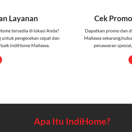
an Layanan
Cek Promo
Home tersedia di lokasi Anda?
Dapatkan promo dan d
 untuk pengecekan cepat dan
Mallawa sekarang,hubun
rbaik IndiHome Mallawa.
penawaran spesial,
Apa Itu IndiHome?