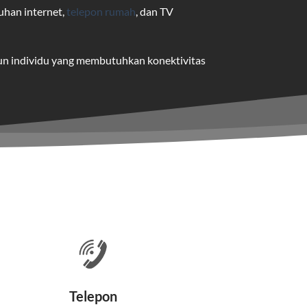
uhan internet,
telepon rumah
, dan TV
pun individu yang membutuhkan konektivitas
uk pengguna rumah dan bisnis.
me yang dapat disesuaikan dengan
 satu paket.
nakan kabel serat optik hingga ke rumah
Telepon