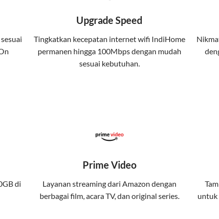
 kuota tertentu.
Upgrade Speed
atis streaming platform atau diskon langganan.
 sesuai
Tingkatkan kecepatan internet wifi IndiHome
Nikmat
 On
permanen hingga 100Mbps dengan mudah
deng
yanan internet, TV, dan telepon rumah, Telkomsel j
sesuai kebutuhan.
da. Telkomsel One menggabungkan layanan internet, h
kan konektivitas internet rumah (IndiHome/Telkomsel Orbit) dan
band yang seamless, memungkinkan Anda menikmati internet cep
Prime Video
gi jaringan tertentu, sehingga bisa menikmati fleksibilitas dan 
0GB di
Layanan streaming dari Amazon dengan
Tamb
berbagai film, acara TV, dan original series.
untuk