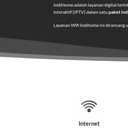
IndiHome adalah layanan digital ter
interaktif (IPTV) dalam satu
paket In
Layanan Wifi Indihome ini dirancang 
dan hiburan berkualitas tinggi.
Wifi IndiHome adalah layanan
interne
IndiHome menawarkan koneksi internet
kebutuhan pengguna.
Selain internet, layanan IndiHome jug
Teknologi di Balik WiFi Indi
Wifi IndiHome menggunakan teknologi 
Internet
pelanggan. Teknologi ini memiliki beb