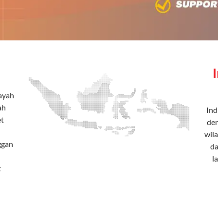
layah
ah
Ind
et
den
wila
ggan
da
l
t