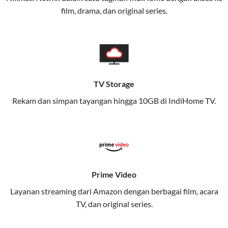
pengalaman broadband yang seamless,
film, drama, dan original series.
memungkinkan Anda menikmati internet cepat baik
di rumah maupun saat bepergian.
Dengan Telkomsel One, Anda tidak terikat pada satu
teknologi jaringan tertentu, sehingga bisa menikmati
fleksibilitas dan kenyamanan maksimal.
TV Storage
Rekam dan simpan tayangan hingga 10GB di IndiHome TV.
Keunggulan Telkomsel One
Kecepatan Internet Hingga 300 Mbps
Nikmati kecepatan internet super cepat untuk
streaming, gaming, dan bekerja dari rumah.
Dynamic IP
Prime Video
Memudahkan Anda dalam mengelola jaringan dan
Layanan streaming dari Amazon dengan berbagai film, acara
meningkatkan keamanan.
TV, dan original series.
Kuota Keluarga