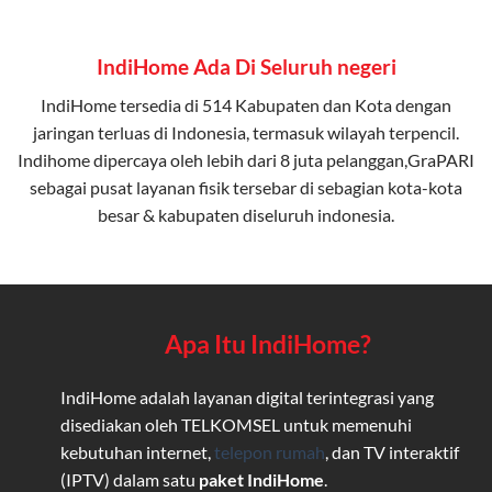
IndiHome Ada Di Seluruh negeri
IndiHome tersedia di 514 Kabupaten dan Kota dengan
jaringan terluas di Indonesia, termasuk wilayah terpencil.
Indihome dipercaya oleh lebih dari 8 juta pelanggan,GraPARI
sebagai pusat layanan fisik tersebar di sebagian kota-kota
besar & kabupaten diseluruh indonesia.
Apa Itu IndiHome?
IndiHome adalah layanan digital terintegrasi yang
disediakan oleh TELKOMSEL untuk memenuhi
kebutuhan internet,
telepon rumah
, dan TV interaktif
(IPTV) dalam satu
paket IndiHome
.