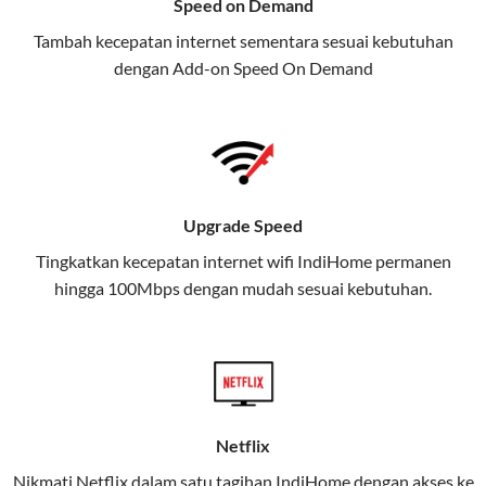
Speed on Demand
TV, dan telepon rumah, Telkomsel
Tambah kecepatan internet sementara sesuai kebutuhan
juga menghadirkan Telkomsel
dengan Add-on
Speed On Demand
One, sebuah solusi lengkap untuk
kebutuhan digital Anda.
Telkomsel One menggabungkan
layanan internet, hiburan, dan
komunikasi dalam satu paket
Upgrade Speed
praktis.
Tingkatkan kecepatan internet wifi IndiHome permanen
hingga 100Mbps dengan mudah sesuai kebutuhan.
Apa Itu Telkomsel One?
Telkomsel One adalah layanan konvergensi yang
menggabungkan konektivitas internet rumah
(IndiHome/Telkomsel Orbit) dan mobile internet
(Telkomsel) dalam satu paket.
Netflix
Layanan ini dirancang untuk memberikan
Nikmati Netflix dalam satu tagihan IndiHome dengan akses ke