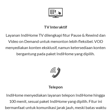
Teknologi di Balik WiFi IndiHome
Wifi IndiHome menggunakan teknologi Fiber To The
Home (FTTH), yang berarti koneksi internet
TV Interaktif
menggunakan kabel serat optik hingga ke rumah
pelanggan. Teknologi ini memiliki beberapa
Layanan
IndiHome TV
dilengkapi fitur Pause & Rewind dan
keunggulan:
Video on Demand untuk menonton lebih fleksibel. VOD
menyediakan konten eksklusif, namun ketersediaan konten
Kecepatan Tinggi
bergantung pada paket IndiHome yang dipilih.
Serat optik mampu mentransmisikan data dalam
kecepatan tinggi hingga 1 Gbps, lebih cepat
dibandingkan kabel tembaga atau DSL.
Koneksi Stabil
Telepon
Minim gangguan dari cuaca atau interferensi
IndiHome menyediakan layanan
telepon IndiHome
hingga
elektromagnetik, sehingga koneksi tetap lancar.
100 menit, sesuai paket IndiHome yang dipilih. Fitur ini
bermanfaat untuk komunikasi jarak jauh, meski batas waktu
Latensi Rendah