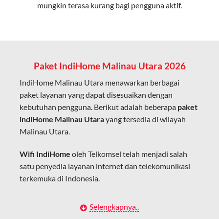
mungkin terasa kurang bagi pengguna aktif.
Cocok untuk aktivitas yang membutuhkan koneksi
cepat seperti gaming, streaming, dan video conference.
Kapasitas Lebih Besar
Mampu menangani banyak perangkat sekaligus tanpa
Paket IndiHome Malinau Utara 2026
penurunan kualitas koneksi.
IndiHome Malinau Utara menawarkan berbagai
Dengan teknologi ini, IndiHome memberikan pengalaman
paket layanan yang dapat disesuaikan dengan
internet yang lebih baik bagi pengguna untuk bekerja,
kebutuhan pengguna. Berikut adalah beberapa
paket
belajar, dan hiburan di rumah.
indiHome Malinau Utara
yang tersedia di wilayah
Malinau Utara.
IndiHome sering disebut sebagai WiFi IndiHome karena
layanan internet yang disediakan menggunakan jaringan
Wifi IndiHome
oleh Telkomsel telah menjadi salah
fiber optic dapat dikoneksikan melalui perangkat router
satu penyedia layanan internet dan telekomunikasi
WiFi.
terkemuka di Indonesia.
Hal ini memungkinkan pengguna untuk mengakses
internet secara nirkabel (wireless) di rumah atau tempat
Dengan berbagai pilihan paket indihome Malinau
Selengkapnya..
usaha tanpa perlu menggunakan kabel LAN langsung ke
Utara yang disesuaikan dengan kebutuhan pengguna,