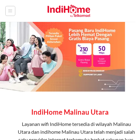
Skip
to
content
IndiHome Malinau Utara
Layanan
wifi IndiHome
tersedia di wilayah Malinau
Utara dan indihome Malinau Utara telah menjadi salah
satu provider internet terkemuka berkat cakupan luas,