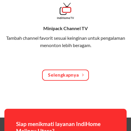
Bagikan kuota internet hingga 30 GB dengan anggota
keluarga atau teman secara praktis.
Minipack Channel TV
One Bill System
Tambah channel favorit sesuai keinginan untuk pengalaman
Tagihan internet rumah dan kuota keluarga digabung
menonton lebih beragam.
dalam satu pembayaran.
WiFi Murah 100 Ribuan
Hemat biaya dengan paket internet berkualitas tinggi
Selengkapnya
yang terjangkau.
Pilihan Paket & Harga Telkomsel One
Telkomsel One menawarkan beragam paket yang bisa
disesuaikan dengan kebutuhan pengguna, mulai dari
paket hemat hingga paket lengkap dengan fitur
premium,berikut ulasan singkatnya:
Siap menikmati layanan IndiHome
Malinau Utara?