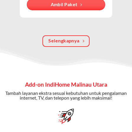
Dengan paket ini, Anda bisa menikmati hiburan TV
Ambil Paket
berkualitas, internet cepat, dan komunikasi telepon
dalam satu langganan.
Keunggulan Paket IndiHome Internet, TV & Telepon
Selengkapnya
Internet Cepat:
Kecepatan wifi IndiHome ini mencapai
300 Mbps untuk aktivitas online tanpa hambatan.
TV Interaktif:
Akses ratusan channel TV lokal dan
internasional, termasuk fitur replay dan on-demand.
Telepon Rumah:
Gratis nelpon lokal dan interlokal dengan
Add-on IndiHome Malinau Utara
kuota tertentu.
Tambah layanan ekstra sesuai kebutuhan untuk pengalaman
Bonus Fitur:
Beberapa paket menyertakan bonus seperti
internet, TV, dan telepon yang lebih maksimal!
gratis streaming platform atau diskon langganan.
Selain Paket IndiHome yang
menawarkan layanan internet,