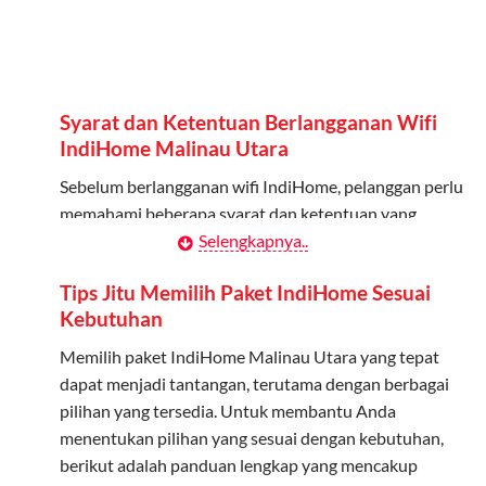
Admin dapat mendaftarkan hingga 5 anggota
keluarga atau teman untuk menggunakan kuota ini.
Berlaku Nasional
Syarat dan Ketentuan Berlangganan Wifi
Kuota keluarga bisa digunakan di seluruh Indonesia
IndiHome Malinau Utara
untuk jaringan 2G, 3G, dan 4G.
Sebelum berlangganan wifi IndiHome, pelanggan perlu
memahami beberapa syarat dan ketentuan yang
Tidak Berlaku untuk Roaming
berlaku:
Selengkapnya..
Kuota ini hanya bisa digunakan di dalam negeri.
Kontrak Berlangganan
Tips Jitu Memilih Paket IndiHome Sesuai
Cara Menggunakan Kuota Keluarga
Kebutuhan
Pelanggan harus menandatangani Kontrak
Berlangganan yang mencakup data pelanggan, jenis
Memilih paket IndiHome Malinau Utara yang tepat
Daftarkan Anggota: Admin dapat mendaftarkan anggota
layanan indihome Malinau Utara yang dipilih, serta
dapat menjadi tantangan, terutama dengan berbagai
melalui aplikasi MyTelkomsel atau website Telkomsel One.
syarat dan ketentuan yang berlaku. Kontrak ini dapat
pilihan yang tersedia. Untuk membantu Anda
Bagikan Kuota: Setelah terdaftar, anggota bisa langsung
diubah atau ditambah sesuai kebutuhan.
menentukan pilihan yang sesuai dengan kebutuhan,
menggunakan kuota keluarga.
berikut adalah panduan lengkap yang mencakup
Biaya Pasang Baru (PSB)
Pantau Penggunaan: Admin dapat memantau penggunaan