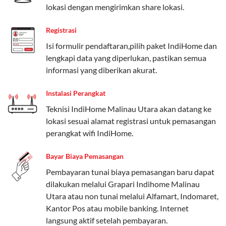
lokasi dengan mengirimkan share lokasi.
Paket Easy cocok untuk kebutuhan dasar, Paket
Registrasi
Complete untuk yang menginginkan fitur lengkap,
dan Paket Dynamic IP untuk pengguna yang
Isi formulir pendaftaran,pilih paket IndiHome dan
memprioritaskan kecepatan internet tinggi.
lengkapi data yang diperlukan, pastikan semua
informasi yang diberikan akurat.
Paket Telkomsel One dengan Kuota Keluarga
Instalasi Perangkat
Salah satu fitur unggulan Telkomsel One adalah Paket
Teknisi IndiHome Malinau Utara akan datang ke
Kuota Keluarga. Dengan kuota hingga 30 GB, Anda
lokasi sesuai alamat registrasi untuk pemasangan
bisa membagikan internet kepada anggota keluarga
perangkat wifi IndiHome.
atau teman tanpa perlu khawatir kehabisan kuota.
Berikut adalah detailnya:
Bayar Biaya Pemasangan
Kuota Keluarga 30 GB
Pembayaran tunai biaya pemasangan baru dapat
dilakukan melalui Grapari Indihome Malinau
Kuota ini dapat digunakan secara bersama-sama oleh
Utara atau non tunai melalui Alfamart, Indomaret,
Admin (pelanggan utama) dan anggota yang terdaftar.
Kantor Pos atau mobile banking. Internet
langsung aktif setelah pembayaran.
Bisa Dibagi Hingga 5 Anggota