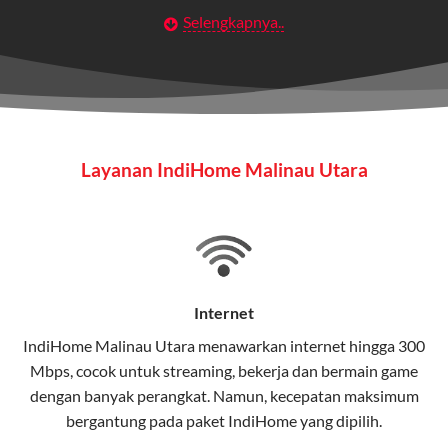
Selengkapnya..
Layanan Wifi Indihome ini dirancang untuk
memberikan solusi lengkap bagi rumah tangga, bisnis,
maupun individu yang membutuhkan konektivitas dan
hiburan berkualitas tinggi.
Wifi IndiHome
Layanan IndiHome Malinau Utara
Wifi IndiHome adalah layanan
internet
berbasis fiber
optic yang disediakan oleh Telkom Indonesia untuk
pengguna rumah dan bisnis.
IndiHome menawarkan koneksi internet yang cepat,
stabil, dan memiliki berbagai pilihan paket IndiHome
Internet
yang dapat disesuaikan dengan kebutuhan pengguna.
IndiHome Malinau Utara menawarkan
internet
hingga 300
Mbps, cocok untuk streaming, bekerja dan bermain game
Selain internet, layanan IndiHome juga mencakup TV
dengan banyak perangkat. Namun, kecepatan maksimum
interaktif (
IndiHome TV
) dan telepon rumah dalam
bergantung pada paket IndiHome yang dipilih.
satu paket.