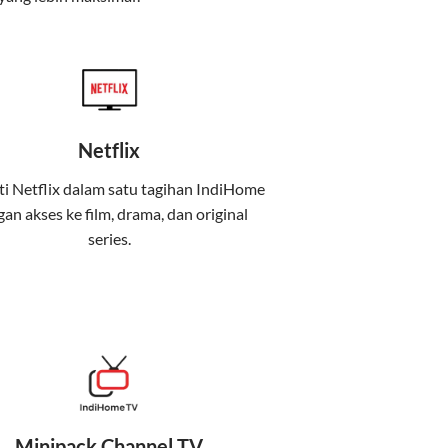
Netflix
i Netflix dalam satu tagihan IndiHome
an akses ke film, drama, dan original
uga menghadirkan Telkomsel One, sebuah
series.
iburan, dan komunikasi dalam satu paket
 mobile internet (Telkomsel) dalam satu paket.
at baik di rumah maupun saat bepergian.
Minipack Channel TV