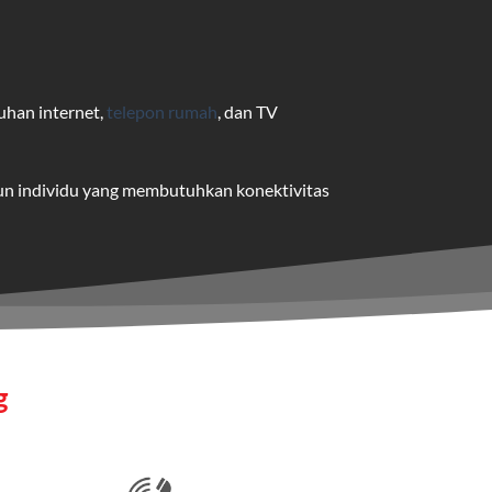
uhan internet,
telepon rumah
, dan TV
pun individu yang membutuhkan konektivitas
uk pengguna rumah dan bisnis.
me yang dapat disesuaikan dengan
g
 satu paket.