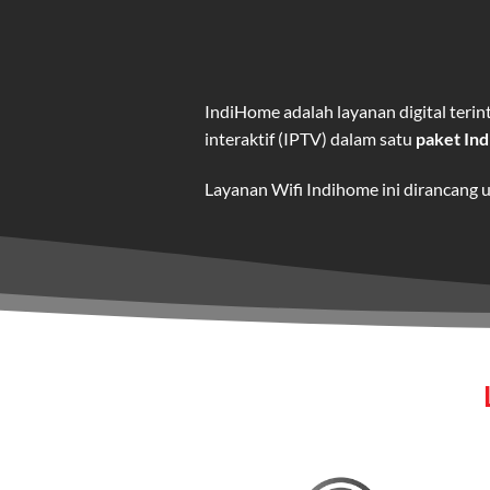
IndiHome adalah layanan digital ter
interaktif (IPTV) dalam satu
paket In
Layanan Wifi Indihome ini dirancang 
dan hiburan berkualitas tinggi.
Wifi IndiHome adalah layanan
interne
IndiHome menawarkan koneksi internet
kebutuhan pengguna.
Selain internet, layanan IndiHome jug