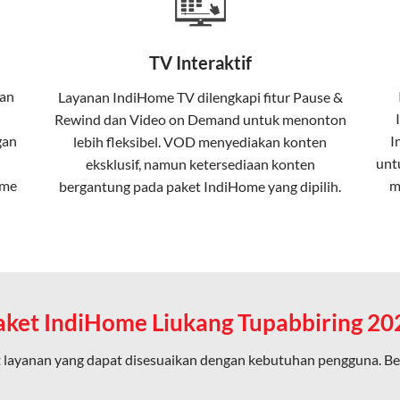
Home
Fiber To The Home (FTTH), yang berarti koneksi internet menggu
TV Interaktif
erapa keunggulan:
kan
Layanan
IndiHome TV
dilengkapi fitur Pause &
Rewind dan Video on Demand untuk menonton
ta dalam kecepatan tinggi hingga 1 Gbps, lebih cepat dibanding
gan
I
lebih fleksibel. VOD menyediakan konten
unt
eksklusif, namun ketersediaan konten
ome
m
bergantung pada paket IndiHome yang dipilih.
erensi elektromagnetik, sehingga koneksi tetap lancar.
an koneksi cepat seperti gaming, streaming, dan video conferenc
aket IndiHome Liukang Tupabbiring 20
ligus tanpa penurunan kualitas koneksi.
 layanan yang dapat disesuaikan dengan kebutuhan pengguna. Be
an pengalaman internet yang lebih baik bagi pengguna untuk beker