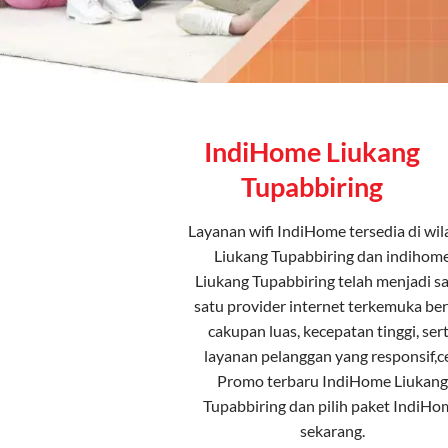
IndiHome Liukang
Tupabbiring
Layanan
wifi IndiHome
tersedia di wi
Liukang Tupabbiring dan indihom
Liukang Tupabbiring telah menjadi s
satu provider internet terkemuka be
cakupan luas, kecepatan tinggi, ser
layanan pelanggan yang responsif,c
Promo terbaru IndiHome Liukang
Tupabbiring dan pilih
paket IndiHo
sekarang.