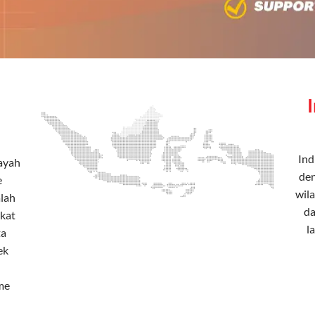
Ind
layah
den
e
wila
alah
da
rkat
l
ta
ek
me