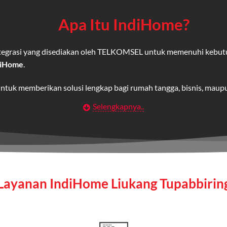
Apa Itu IndiHome?
integrasi yang disediakan oleh TELKOMSEL untuk memenuhi kebut
diHome
.
untuk memberikan solusi lengkap bagi rumah tangga, bisnis, mau
Selengkapnya..
Wifi IndiHome
t
berbasis fiber optic yang disediakan oleh Telkom Indonesia unt
 yang cepat, stabil, dan memiliki berbagai pilihan paket IndiHo
Layanan IndiHome Liukang Tupabbirin
a mencakup TV interaktif (
IndiHome TV
) dan telepon rumah dalam