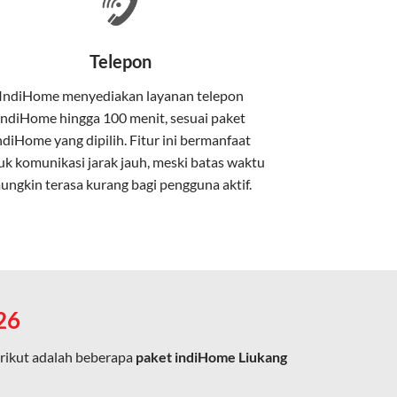
nakan kabel serat optik hingga ke rumah
Telepon
IndiHome menyediakan layanan
telepon
IndiHome
hingga 100 menit, sesuai paket
kan kabel tembaga atau DSL.
ndiHome yang dipilih. Fitur ini bermanfaat
uk komunikasi jarak jauh, meski batas waktu
ungkin terasa kurang bagi pengguna aktif.
e.
26
rikut adalah beberapa
paket indiHome Liukang
ja, belajar, dan hiburan di rumah.