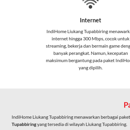
Teknologi di Balik WiFi Indi
Wifi IndiHome menggunakan teknologi 
Internet
pelanggan. Teknologi ini memiliki beb
IndiHome Liukang Tupabbiring menawar
Kecepatan Tinggi
internet
hingga 300 Mbps, cocok untuk
Serat optik mampu mentransmisikan da
streaming, bekerja dan bermain game den
banyak perangkat. Namun, kecepatan
Koneksi Stabil
maksimum bergantung pada paket IndiH
yang dipilih.
Minim gangguan dari cuaca atau interf
Latensi Rendah
Cocok untuk aktivitas yang membutuhk
P
Kapasitas Lebih Besar
Mampu menangani banyak perangkat seka
IndiHome Liukang Tupabbiring menawarkan berbagai paket
Tupabbiring
yang tersedia di wilayah Liukang Tupabbiring.
Dengan teknologi ini, IndiHome memberik