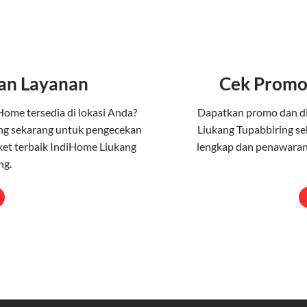
an Layanan
Cek Promo
Home tersedia di lokasi Anda?
Dapatkan promo dan d
ng sekarang untuk pengecekan
Liukang Tupabbiring se
et terbaik IndiHome Liukang
lengkap dan penawaran
ng.