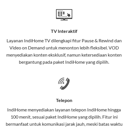
Teknologi di Balik WiFi IndiHome
Wifi IndiHome menggunakan teknologi Fiber To The
Home (FTTH), yang berarti koneksi internet
TV Interaktif
menggunakan kabel serat optik hingga ke rumah
pelanggan. Teknologi ini memiliki beberapa
Layanan
IndiHome TV
dilengkapi fitur Pause & Rewind dan
keunggulan:
Video on Demand untuk menonton lebih fleksibel. VOD
menyediakan konten eksklusif, namun ketersediaan konten
Kecepatan Tinggi
bergantung pada paket IndiHome yang dipilih.
Serat optik mampu mentransmisikan data dalam
kecepatan tinggi hingga 1 Gbps, lebih cepat
dibandingkan kabel tembaga atau DSL.
Koneksi Stabil
Telepon
Minim gangguan dari cuaca atau interferensi
IndiHome menyediakan layanan
telepon IndiHome
hingga
elektromagnetik, sehingga koneksi tetap lancar.
100 menit, sesuai paket IndiHome yang dipilih. Fitur ini
bermanfaat untuk komunikasi jarak jauh, meski batas waktu
Latensi Rendah