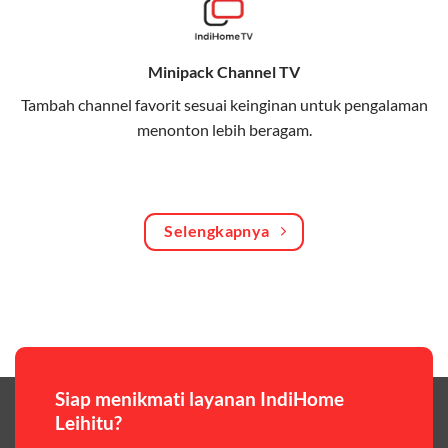
Bagikan kuota internet hingga 30 GB dengan anggota
keluarga atau teman secara praktis.
Minipack Channel TV
One Bill System
Tambah channel favorit sesuai keinginan untuk pengalaman
Tagihan internet rumah dan kuota keluarga digabung
menonton lebih beragam.
dalam satu pembayaran.
WiFi Murah 100 Ribuan
Hemat biaya dengan paket internet berkualitas tinggi
Selengkapnya
yang terjangkau.
Pilihan Paket & Harga Telkomsel One
Telkomsel One menawarkan beragam paket yang bisa
disesuaikan dengan kebutuhan pengguna, mulai dari
paket hemat hingga paket lengkap dengan fitur
premium,berikut ulasan singkatnya:
Siap menikmati layanan IndiHome
Leihitu?
Paket Easy