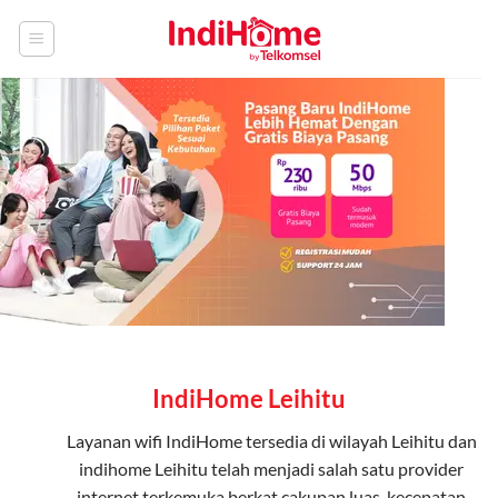
Skip
to
content
IndiHome Leihitu
Layanan
wifi IndiHome
tersedia di wilayah Leihitu dan
indihome Leihitu telah menjadi salah satu provider
internet terkemuka berkat cakupan luas, kecepatan