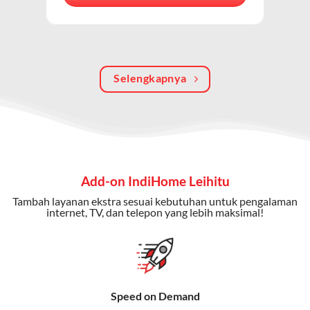
berkualitas, internet cepat, dan komunikasi telepon
dalam satu langganan.
Keunggulan Paket IndiHome Internet, TV & Telepon
Selengkapnya
Internet Cepat:
Kecepatan wifi IndiHome ini mencapai
300 Mbps untuk aktivitas online tanpa hambatan.
TV Interaktif:
Akses ratusan channel TV lokal dan
internasional, termasuk fitur replay dan on-demand.
Telepon Rumah:
Gratis nelpon lokal dan interlokal dengan
Add-on IndiHome Leihitu
kuota tertentu.
Tambah layanan ekstra sesuai kebutuhan untuk pengalaman
Bonus Fitur:
Beberapa paket menyertakan bonus seperti
internet, TV, dan telepon yang lebih maksimal!
gratis streaming platform atau diskon langganan.
Selain Paket IndiHome yang
menawarkan layanan internet,
Speed on Demand
TV, dan telepon rumah, Telkomsel