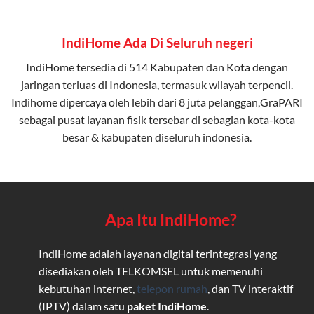
IndiHome Ada Di Seluruh negeri
IndiHome tersedia di 514 Kabupaten dan Kota dengan
jaringan terluas di Indonesia, termasuk wilayah terpencil.
Indihome dipercaya oleh lebih dari 8 juta pelanggan,GraPARI
sebagai pusat layanan fisik tersebar di sebagian kota-kota
besar & kabupaten diseluruh indonesia.
Apa Itu IndiHome?
IndiHome adalah layanan digital terintegrasi yang
disediakan oleh TELKOMSEL untuk memenuhi
kebutuhan internet,
telepon rumah
, dan TV interaktif
(IPTV) dalam satu
paket IndiHome
.