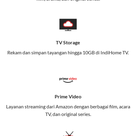
memungkinkan Anda menikmati internet cepat baik
di rumah maupun saat bepergian.
Dengan Telkomsel One, Anda tidak terikat pada satu
teknologi jaringan tertentu, sehingga bisa menikmati
fleksibilitas dan kenyamanan maksimal.
TV Storage
Rekam dan simpan tayangan hingga 10GB di IndiHome TV.
Keunggulan Telkomsel One
Kecepatan Internet Hingga 300 Mbps
Nikmati kecepatan internet super cepat untuk
streaming, gaming, dan bekerja dari rumah.
Dynamic IP
Prime Video
Memudahkan Anda dalam mengelola jaringan dan
Layanan streaming dari Amazon dengan berbagai film, acara
meningkatkan keamanan.
TV, dan original series.
Kuota Keluarga