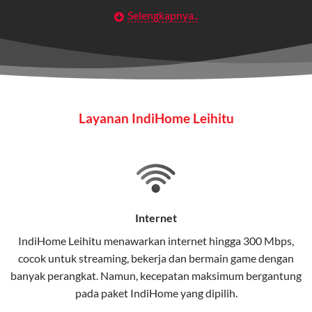
Selengkapnya..
Layanan Wifi Indihome ini dirancang untuk
memberikan solusi lengkap bagi rumah tangga, bisnis,
maupun individu yang membutuhkan konektivitas dan
hiburan berkualitas tinggi.
Wifi IndiHome
Layanan IndiHome Leihitu
Wifi IndiHome adalah layanan
internet
berbasis fiber
optic yang disediakan oleh Telkom Indonesia untuk
pengguna rumah dan bisnis.
IndiHome menawarkan koneksi internet yang cepat,
stabil, dan memiliki berbagai pilihan paket IndiHome
Internet
yang dapat disesuaikan dengan kebutuhan pengguna.
IndiHome Leihitu menawarkan
internet
hingga 300 Mbps,
cocok untuk streaming, bekerja dan bermain game dengan
Selain internet, layanan IndiHome juga mencakup TV
banyak perangkat. Namun, kecepatan maksimum bergantung
interaktif (
IndiHome TV
) dan telepon rumah dalam
pada paket IndiHome yang dipilih.
satu paket.