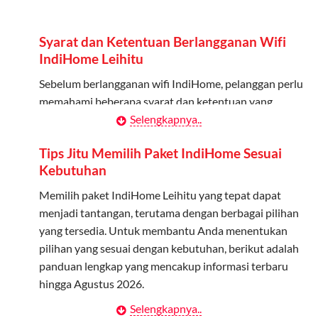
Admin dapat mendaftarkan hingga 5 anggota
keluarga atau teman untuk menggunakan kuota ini.
Syarat dan Ketentuan Berlangganan Wifi
Berlaku Nasional
IndiHome Leihitu
Kuota keluarga bisa digunakan di seluruh Indonesia
Sebelum berlangganan wifi IndiHome, pelanggan perlu
untuk jaringan 2G, 3G, dan 4G.
memahami beberapa syarat dan ketentuan yang
berlaku:
Selengkapnya..
Tidak Berlaku untuk Roaming
Kuota ini hanya bisa digunakan di dalam negeri.
Kontrak Berlangganan
Tips Jitu Memilih Paket IndiHome Sesuai
Kebutuhan
Pelanggan harus menandatangani Kontrak
Cara Menggunakan Kuota Keluarga
Berlangganan yang mencakup data pelanggan, jenis
Memilih paket IndiHome Leihitu yang tepat dapat
layanan indihome Leihitu yang dipilih, serta syarat dan
menjadi tantangan, terutama dengan berbagai pilihan
Daftarkan Anggota: Admin dapat mendaftarkan anggota
ketentuan yang berlaku. Kontrak ini dapat diubah atau
yang tersedia. Untuk membantu Anda menentukan
melalui aplikasi MyTelkomsel atau website Telkomsel One.
ditambah sesuai kebutuhan.
pilihan yang sesuai dengan kebutuhan, berikut adalah
Bagikan Kuota: Setelah terdaftar, anggota bisa langsung
panduan lengkap yang mencakup informasi terbaru
menggunakan kuota keluarga.
Biaya Pasang Baru (PSB)
hingga Agustus 2026.
Pantau Penggunaan: Admin dapat memantau penggunaan
Pelanggan dikenakan Biaya Pasang Baru (PSB) setelah
Selengkapnya..
Menentukan Kebutuhan Kecepatan Internet
kuota melalui aplikasi MyTelkomsel.