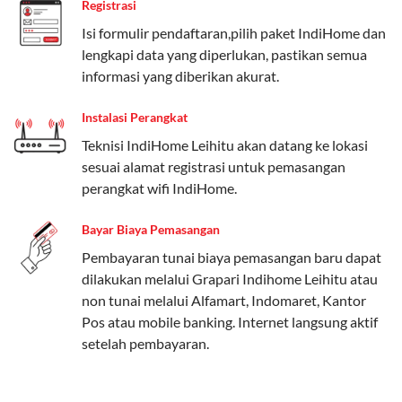
Registrasi
Paket Easy cocok untuk kebutuhan dasar, Paket
Isi formulir pendaftaran,pilih paket IndiHome dan
Complete untuk yang menginginkan fitur lengkap,
lengkapi data yang diperlukan, pastikan semua
dan Paket Dynamic IP untuk pengguna yang
informasi yang diberikan akurat.
memprioritaskan kecepatan internet tinggi.
Instalasi Perangkat
Paket Telkomsel One dengan Kuota Keluarga
Teknisi IndiHome Leihitu akan datang ke lokasi
Salah satu fitur unggulan Telkomsel One adalah Paket
sesuai alamat registrasi untuk pemasangan
Kuota Keluarga. Dengan kuota hingga 30 GB, Anda
perangkat wifi IndiHome.
bisa membagikan internet kepada anggota keluarga
atau teman tanpa perlu khawatir kehabisan kuota.
Bayar Biaya Pemasangan
Berikut adalah detailnya:
Pembayaran tunai biaya pemasangan baru dapat
dilakukan melalui Grapari Indihome Leihitu atau
Kuota Keluarga 30 GB
non tunai melalui Alfamart, Indomaret, Kantor
Kuota ini dapat digunakan secara bersama-sama oleh
Pos atau mobile banking. Internet langsung aktif
Admin (pelanggan utama) dan anggota yang terdaftar.
setelah pembayaran.
Bisa Dibagi Hingga 5 Anggota