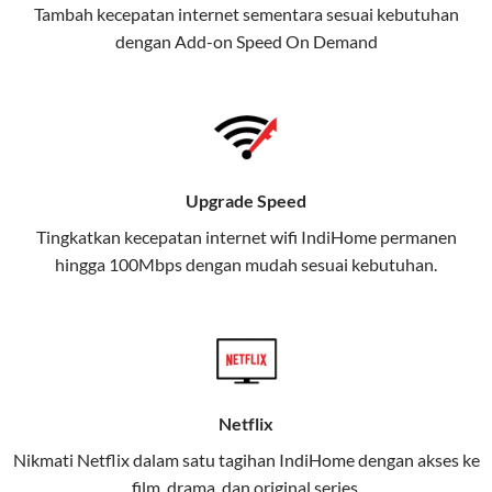
Tambah kecepatan internet sementara sesuai kebutuhan
juga menghadirkan Telkomsel
dengan Add-on
Speed On Demand
One, sebuah solusi lengkap untuk
kebutuhan digital Anda.
Telkomsel One menggabungkan
layanan internet, hiburan, dan
komunikasi dalam satu paket
Upgrade Speed
praktis.
Tingkatkan kecepatan internet wifi IndiHome permanen
hingga 100Mbps dengan mudah sesuai kebutuhan.
Apa Itu Telkomsel One?
Telkomsel One adalah layanan konvergensi yang
menggabungkan konektivitas internet rumah
(IndiHome/Telkomsel Orbit) dan mobile internet
(Telkomsel) dalam satu paket.
Netflix
Layanan ini dirancang untuk memberikan
Nikmati Netflix dalam satu tagihan IndiHome dengan akses ke
pengalaman broadband yang seamless,
film, drama, dan original series.