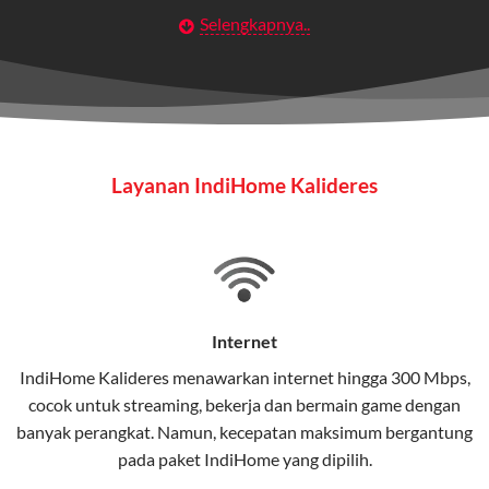
Selengkapnya..
Layanan Wifi Indihome ini dirancang untuk
memberikan solusi lengkap bagi rumah tangga, bisnis,
maupun individu yang membutuhkan konektivitas dan
hiburan berkualitas tinggi.
Wifi IndiHome
Layanan IndiHome Kalideres
Wifi IndiHome adalah layanan
internet
berbasis fiber
optic yang disediakan oleh Telkom Indonesia untuk
pengguna rumah dan bisnis.
IndiHome menawarkan koneksi internet yang cepat,
stabil, dan memiliki berbagai pilihan paket IndiHome
Internet
yang dapat disesuaikan dengan kebutuhan pengguna.
IndiHome Kalideres menawarkan
internet
hingga 300 Mbps,
cocok untuk streaming, bekerja dan bermain game dengan
Selain internet, layanan IndiHome juga mencakup TV
banyak perangkat. Namun, kecepatan maksimum bergantung
interaktif (
IndiHome TV
) dan telepon rumah dalam
pada paket IndiHome yang dipilih.
satu paket.