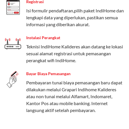
Registrasi
Paket Easy cocok untuk kebutuhan dasar, Paket
Isi formulir pendaftaran,pilih paket IndiHome dan
Complete untuk yang menginginkan fitur lengkap,
lengkapi data yang diperlukan, pastikan semua
dan Paket Dynamic IP untuk pengguna yang
informasi yang diberikan akurat.
memprioritaskan kecepatan internet tinggi.
Instalasi Perangkat
Paket Telkomsel One dengan Kuota Keluarga
Teknisi IndiHome Kalideres akan datang ke lokasi
Salah satu fitur unggulan Telkomsel One adalah Paket
sesuai alamat registrasi untuk pemasangan
Kuota Keluarga. Dengan kuota hingga 30 GB, Anda
perangkat wifi IndiHome.
bisa membagikan internet kepada anggota keluarga
atau teman tanpa perlu khawatir kehabisan kuota.
Bayar Biaya Pemasangan
Berikut adalah detailnya:
Pembayaran tunai biaya pemasangan baru dapat
dilakukan melalui Grapari Indihome Kalideres
Kuota Keluarga 30 GB
atau non tunai melalui Alfamart, Indomaret,
Kuota ini dapat digunakan secara bersama-sama oleh
Kantor Pos atau mobile banking. Internet
Admin (pelanggan utama) dan anggota yang terdaftar.
langsung aktif setelah pembayaran.
Bisa Dibagi Hingga 5 Anggota