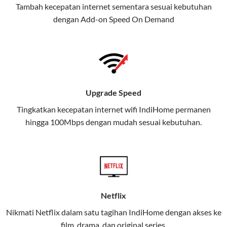
Tambah kecepatan internet sementara sesuai kebutuhan
juga menghadirkan Telkomsel
dengan Add-on
Speed On Demand
One, sebuah solusi lengkap untuk
kebutuhan digital Anda.
Telkomsel One menggabungkan
layanan internet, hiburan, dan
komunikasi dalam satu paket
Upgrade Speed
praktis.
Tingkatkan kecepatan internet wifi IndiHome permanen
hingga 100Mbps dengan mudah sesuai kebutuhan.
Apa Itu Telkomsel One?
Telkomsel One adalah layanan konvergensi yang
menggabungkan konektivitas internet rumah
(IndiHome/Telkomsel Orbit) dan mobile internet
(Telkomsel) dalam satu paket.
Netflix
Layanan ini dirancang untuk memberikan
Nikmati Netflix dalam satu tagihan IndiHome dengan akses ke
pengalaman broadband yang seamless,
film, drama, dan original series.