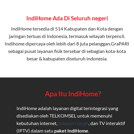
IndiHome Ada Di Seluruh negeri
IndiHome tersedia di 514 Kabupaten dan Kota dengan
jaringan terluas di Indonesia, termasuk wilayah terpencil.
Indihome dipercaya oleh lebih dari 8 juta pelanggan,GraPARI
sebagai pusat layanan fisik tersebar di sebagian kota-kota
besar & kabupaten diseluruh indonesia.
Apa Itu IndiHome?
IndiHome adalah layanan digital terintegrasi yang
disediakan oleh TELKOMSEL untuk memenuhi
kebutuhan internet,
telepon rumah
, dan TV interaktif
(IPTV) dalam satu
paket IndiHome
.