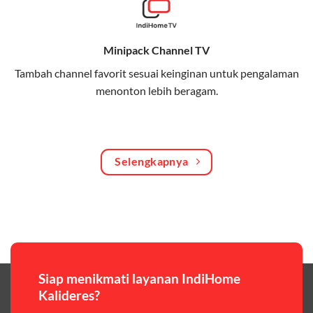
Bagikan kuota internet hingga 30 GB dengan anggota
keluarga atau teman secara praktis.
Minipack Channel TV
One Bill System
Tambah channel favorit sesuai keinginan untuk pengalaman
Tagihan internet rumah dan kuota keluarga digabung
menonton lebih beragam.
dalam satu pembayaran.
WiFi Murah 100 Ribuan
Hemat biaya dengan paket internet berkualitas tinggi
Selengkapnya
yang terjangkau.
Pilihan Paket & Harga Telkomsel One
Telkomsel One menawarkan beragam paket yang bisa
disesuaikan dengan kebutuhan pengguna, mulai dari
paket hemat hingga paket lengkap dengan fitur
premium,berikut ulasan singkatnya:
Siap menikmati layanan IndiHome
Kalideres?
Paket Easy