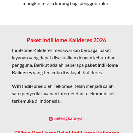
mungkin terasa kurang bagi pengguna aktif.
Cocok untuk aktivitas yang membutuhkan koneksi
cepat seperti gaming, streaming, dan video conference.
Kapasitas Lebih Besar
Mampu menangani banyak perangkat sekaligus tanpa
Paket IndiHome Kalideres 2026
penurunan kualitas koneksi.
IndiHome Kalideres menawarkan berbagai paket
Dengan teknologi ini, IndiHome memberikan pengalaman
layanan yang dapat disesuaikan dengan kebutuhan
internet yang lebih baik bagi pengguna untuk bekerja,
pengguna. Berikut adalah beberapa
paket indiHome
belajar, dan hiburan di rumah.
Kalideres
yang tersedia di wilayah Kalideres.
IndiHome sering disebut sebagai WiFi IndiHome karena
Wifi IndiHome
oleh Telkomsel telah menjadi salah
layanan internet yang disediakan menggunakan jaringan
satu penyedia layanan internet dan telekomunikasi
fiber optic dapat dikoneksikan melalui perangkat router
terkemuka di Indonesia.
WiFi.
Hal ini memungkinkan pengguna untuk mengakses
Dengan berbagai pilihan paket indihome Kalideres
Selengkapnya..
internet secara nirkabel (wireless) di rumah atau tempat
yang disesuaikan dengan kebutuhan pengguna,
usaha tanpa perlu menggunakan kabel LAN langsung ke
IndiHome Kalideres menawarkan solusi lengkap
Pilihan Dan Harga Paket IndiHome Kalideres