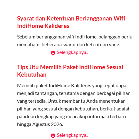
Admin dapat mendaftarkan hingga 5 anggota
keluarga atau teman untuk menggunakan kuota ini.
Syarat dan Ketentuan Berlangganan Wifi
Berlaku Nasional
IndiHome Kalideres
Kuota keluarga bisa digunakan di seluruh Indonesia
Sebelum berlangganan wifi IndiHome, pelanggan perlu
untuk jaringan 2G, 3G, dan 4G.
memahami beberapa syarat dan ketentuan yang
berlaku:
Selengkapnya..
Tidak Berlaku untuk Roaming
Kuota ini hanya bisa digunakan di dalam negeri.
Kontrak Berlangganan
Tips Jitu Memilih Paket IndiHome Sesuai
Kebutuhan
Pelanggan harus menandatangani Kontrak
Cara Menggunakan Kuota Keluarga
Berlangganan yang mencakup data pelanggan, jenis
Memilih paket IndiHome Kalideres yang tepat dapat
layanan indihome Kalideres yang dipilih, serta syarat
menjadi tantangan, terutama dengan berbagai pilihan
Daftarkan Anggota: Admin dapat mendaftarkan anggota
dan ketentuan yang berlaku. Kontrak ini dapat diubah
yang tersedia. Untuk membantu Anda menentukan
melalui aplikasi MyTelkomsel atau website Telkomsel One.
atau ditambah sesuai kebutuhan.
pilihan yang sesuai dengan kebutuhan, berikut adalah
Bagikan Kuota: Setelah terdaftar, anggota bisa langsung
panduan lengkap yang mencakup informasi terbaru
menggunakan kuota keluarga.
Biaya Pasang Baru (PSB)
hingga Agustus 2026.
Pantau Penggunaan: Admin dapat memantau penggunaan
Pelanggan dikenakan Biaya Pasang Baru (PSB) setelah
Selengkapnya..
Menentukan Kebutuhan Kecepatan Internet
kuota melalui aplikasi MyTelkomsel.