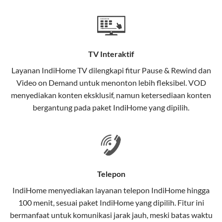
Teknologi di Balik WiFi IndiHome
Wifi IndiHome menggunakan teknologi Fiber To The
Home (FTTH), yang berarti koneksi internet
TV Interaktif
menggunakan kabel serat optik hingga ke rumah
pelanggan. Teknologi ini memiliki beberapa
Layanan
IndiHome TV
dilengkapi fitur Pause & Rewind dan
keunggulan:
Video on Demand untuk menonton lebih fleksibel. VOD
menyediakan konten eksklusif, namun ketersediaan konten
Kecepatan Tinggi
bergantung pada paket IndiHome yang dipilih.
Serat optik mampu mentransmisikan data dalam
kecepatan tinggi hingga 1 Gbps, lebih cepat
dibandingkan kabel tembaga atau DSL.
Koneksi Stabil
Telepon
Minim gangguan dari cuaca atau interferensi
IndiHome menyediakan layanan
telepon IndiHome
hingga
elektromagnetik, sehingga koneksi tetap lancar.
100 menit, sesuai paket IndiHome yang dipilih. Fitur ini
bermanfaat untuk komunikasi jarak jauh, meski batas waktu
Latensi Rendah