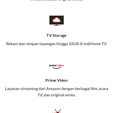
memungkinkan Anda menikmati internet cepat baik
di rumah maupun saat bepergian.
Dengan Telkomsel One, Anda tidak terikat pada satu
teknologi jaringan tertentu, sehingga bisa menikmati
fleksibilitas dan kenyamanan maksimal.
TV Storage
Rekam dan simpan tayangan hingga 10GB di IndiHome TV.
Keunggulan Telkomsel One
Kecepatan Internet Hingga 300 Mbps
Nikmati kecepatan internet super cepat untuk
streaming, gaming, dan bekerja dari rumah.
Dynamic IP
Prime Video
Memudahkan Anda dalam mengelola jaringan dan
Layanan streaming dari Amazon dengan berbagai film, acara
meningkatkan keamanan.
TV, dan original series.
Kuota Keluarga