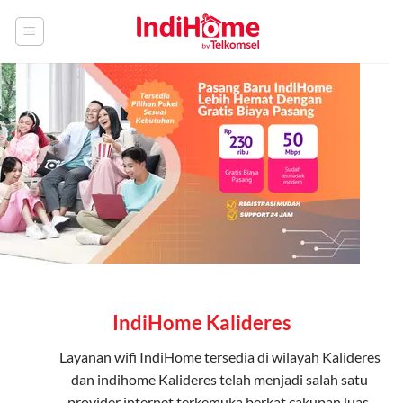
Skip
to
content
IndiHome Kalideres
Layanan
wifi IndiHome
tersedia di wilayah Kalideres
dan indihome Kalideres telah menjadi salah satu
provider internet terkemuka berkat cakupan luas,