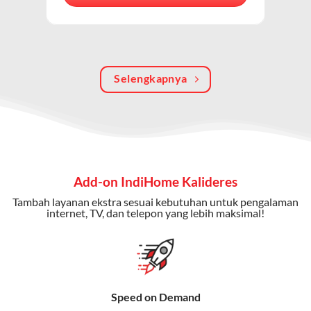
berkualitas, internet cepat, dan komunikasi telepon
dalam satu langganan.
Keunggulan Paket IndiHome Internet, TV & Telepon
Selengkapnya
Internet Cepat:
Kecepatan wifi IndiHome ini mencapai
300 Mbps untuk aktivitas online tanpa hambatan.
TV Interaktif:
Akses ratusan channel TV lokal dan
internasional, termasuk fitur replay dan on-demand.
Telepon Rumah:
Gratis nelpon lokal dan interlokal dengan
Add-on IndiHome Kalideres
kuota tertentu.
Tambah layanan ekstra sesuai kebutuhan untuk pengalaman
Bonus Fitur:
Beberapa paket menyertakan bonus seperti
internet, TV, dan telepon yang lebih maksimal!
gratis streaming platform atau diskon langganan.
Selain Paket IndiHome yang
menawarkan layanan internet,
Speed on Demand
TV, dan telepon rumah, Telkomsel