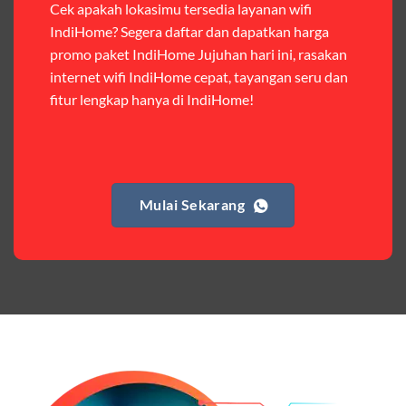
Cek apakah lokasimu tersedia layanan wifi
IndiHome? Segera daftar dan dapatkan harga
Harga:
Rp 120.000 – Rp 140.000
promo paket IndiHome Jujuhan hari ini, rasakan
Fitur:
Kuota internet (Orbit 25GB + Keluarga 10GB),
internet wifi IndiHome cepat, tayangan seru dan
nelpon & SMS sesama member (50.000 menit & SMS).
fitur lengkap hanya di IndiHome!
Kelebihan:
Cocok untuk pengguna yang butuh kuota
internet dan komunikasi intensif dengan sesama
Telkomsel. Harga terjangkau untuk kebutuhan harian.
Mulai Sekarang
Paket Complete
Harga:
Mulai dari Rp 405.000 hingga Rp 730.000/bulan
Fitur:
Kuota internet (Orbit 20GB + Keluarga), nelpon &
SMS semua operator, akses layanan streaming (Catchplay,
Vidio, WeTV, Disney+, dll.), dan paket TV 82 channel
(untuk beberapa pilihan).
Kelebihan:
Paket lengkap untuk pengguna yang
menginginkan internet, komunikasi, dan hiburan