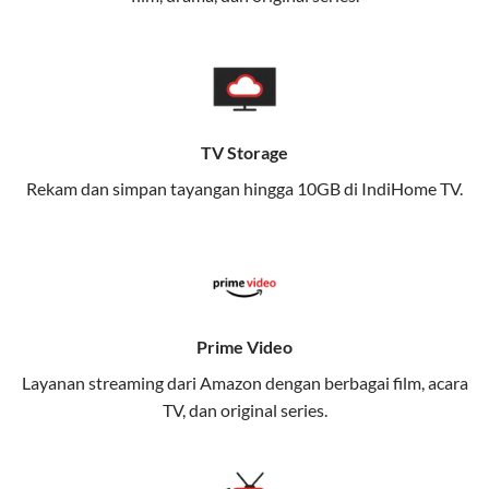
memungkinkan Anda menikmati internet cepat baik
di rumah maupun saat bepergian.
Dengan Telkomsel One, Anda tidak terikat pada satu
teknologi jaringan tertentu, sehingga bisa menikmati
fleksibilitas dan kenyamanan maksimal.
TV Storage
Rekam dan simpan tayangan hingga 10GB di IndiHome TV.
Keunggulan Telkomsel One
Kecepatan Internet Hingga 300 Mbps
Nikmati kecepatan internet super cepat untuk
streaming, gaming, dan bekerja dari rumah.
Dynamic IP
Prime Video
Memudahkan Anda dalam mengelola jaringan dan
Layanan streaming dari Amazon dengan berbagai film, acara
meningkatkan keamanan.
TV, dan original series.
Kuota Keluarga