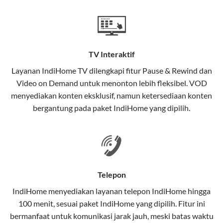
Teknologi di Balik WiFi IndiHome
Wifi IndiHome menggunakan teknologi Fiber To The
Home (FTTH), yang berarti koneksi internet
TV Interaktif
menggunakan kabel serat optik hingga ke rumah
pelanggan. Teknologi ini memiliki beberapa
Layanan
IndiHome TV
dilengkapi fitur Pause & Rewind dan
keunggulan:
Video on Demand untuk menonton lebih fleksibel. VOD
menyediakan konten eksklusif, namun ketersediaan konten
Kecepatan Tinggi
bergantung pada paket IndiHome yang dipilih.
Serat optik mampu mentransmisikan data dalam
kecepatan tinggi hingga 1 Gbps, lebih cepat
dibandingkan kabel tembaga atau DSL.
Koneksi Stabil
Telepon
Minim gangguan dari cuaca atau interferensi
IndiHome menyediakan layanan
telepon IndiHome
hingga
elektromagnetik, sehingga koneksi tetap lancar.
100 menit, sesuai paket IndiHome yang dipilih. Fitur ini
bermanfaat untuk komunikasi jarak jauh, meski batas waktu
Latensi Rendah