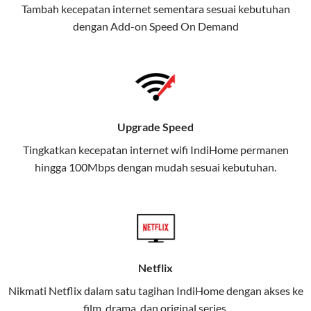
Tambah kecepatan internet sementara sesuai kebutuhan
juga menghadirkan Telkomsel
dengan Add-on
Speed On Demand
One, sebuah solusi lengkap untuk
kebutuhan digital Anda.
Telkomsel One menggabungkan
layanan internet, hiburan, dan
komunikasi dalam satu paket
Upgrade Speed
praktis.
Tingkatkan kecepatan internet wifi IndiHome permanen
hingga 100Mbps dengan mudah sesuai kebutuhan.
Apa Itu Telkomsel One?
Telkomsel One adalah layanan konvergensi yang
menggabungkan konektivitas internet rumah
(IndiHome/Telkomsel Orbit) dan mobile internet
(Telkomsel) dalam satu paket.
Netflix
Layanan ini dirancang untuk memberikan
Nikmati Netflix dalam satu tagihan IndiHome dengan akses ke
pengalaman broadband yang seamless,
film, drama, dan original series.