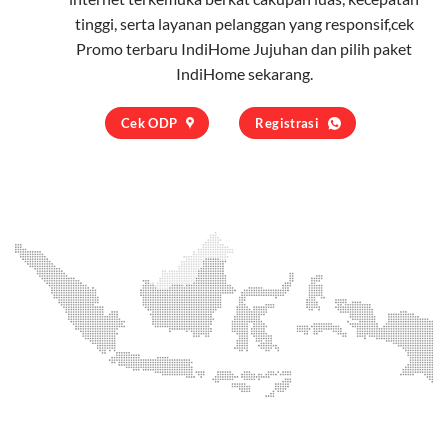
tinggi, serta layanan pelanggan yang responsif,cek
Promo terbaru IndiHome Jujuhan dan pilih
paket
IndiHome
sekarang.
Cek ODP
Registrasi