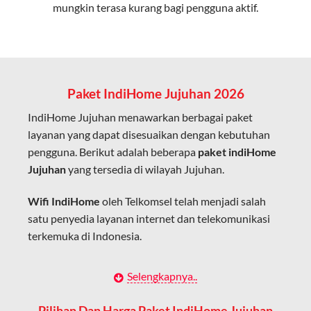
mungkin terasa kurang bagi pengguna aktif.
Cocok untuk aktivitas yang membutuhkan koneksi
cepat seperti gaming, streaming, dan video conference.
Kapasitas Lebih Besar
Mampu menangani banyak perangkat sekaligus tanpa
Paket IndiHome Jujuhan 2026
penurunan kualitas koneksi.
IndiHome Jujuhan menawarkan berbagai paket
Dengan teknologi ini, IndiHome memberikan pengalaman
layanan yang dapat disesuaikan dengan kebutuhan
internet yang lebih baik bagi pengguna untuk bekerja,
pengguna. Berikut adalah beberapa
paket indiHome
belajar, dan hiburan di rumah.
Jujuhan
yang tersedia di wilayah Jujuhan.
IndiHome sering disebut sebagai WiFi IndiHome karena
Wifi IndiHome
oleh Telkomsel telah menjadi salah
layanan internet yang disediakan menggunakan jaringan
satu penyedia layanan internet dan telekomunikasi
fiber optic dapat dikoneksikan melalui perangkat router
terkemuka di Indonesia.
WiFi.
Hal ini memungkinkan pengguna untuk mengakses
Dengan berbagai pilihan paket indihome Jujuhan
Selengkapnya..
internet secara nirkabel (wireless) di rumah atau tempat
yang disesuaikan dengan kebutuhan pengguna,
usaha tanpa perlu menggunakan kabel LAN langsung ke
IndiHome Jujuhan menawarkan solusi lengkap untuk
Pilihan Dan Harga Paket IndiHome Jujuhan