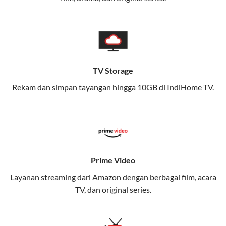
memungkinkan Anda menikmati internet cepat baik
di rumah maupun saat bepergian.
Dengan Telkomsel One, Anda tidak terikat pada satu
teknologi jaringan tertentu, sehingga bisa menikmati
fleksibilitas dan kenyamanan maksimal.
TV Storage
Rekam dan simpan tayangan hingga 10GB di IndiHome TV.
Keunggulan Telkomsel One
Kecepatan Internet Hingga 300 Mbps
Nikmati kecepatan internet super cepat untuk
streaming, gaming, dan bekerja dari rumah.
Dynamic IP
Prime Video
Memudahkan Anda dalam mengelola jaringan dan
Layanan streaming dari Amazon dengan berbagai film, acara
meningkatkan keamanan.
TV, dan original series.
Kuota Keluarga