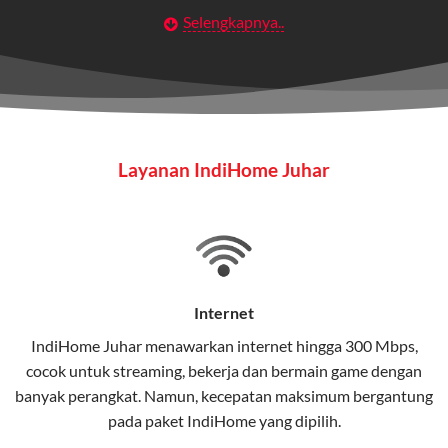
Selengkapnya..
Layanan Wifi Indihome ini dirancang untuk
memberikan solusi lengkap bagi rumah tangga, bisnis,
maupun individu yang membutuhkan konektivitas dan
hiburan berkualitas tinggi.
Wifi IndiHome
Layanan IndiHome Juhar
Wifi IndiHome adalah layanan
internet
berbasis fiber
optic yang disediakan oleh Telkom Indonesia untuk
pengguna rumah dan bisnis.
IndiHome menawarkan koneksi internet yang cepat,
stabil, dan memiliki berbagai pilihan paket IndiHome
Internet
yang dapat disesuaikan dengan kebutuhan pengguna.
IndiHome Juhar menawarkan
internet
hingga 300 Mbps,
cocok untuk streaming, bekerja dan bermain game dengan
Selain internet, layanan IndiHome juga mencakup TV
banyak perangkat. Namun, kecepatan maksimum bergantung
interaktif (
IndiHome TV
) dan telepon rumah dalam
pada paket IndiHome yang dipilih.
satu paket.