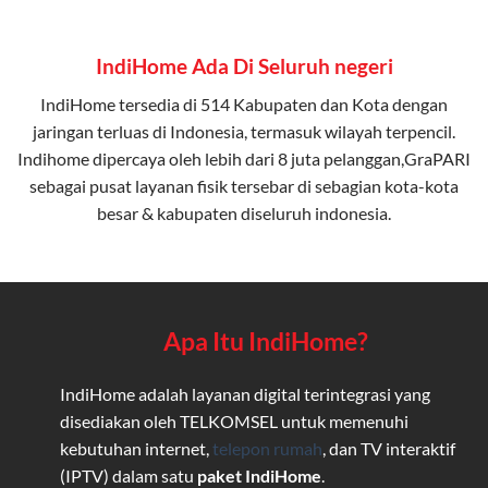
IndiHome Ada Di Seluruh negeri
IndiHome tersedia di 514 Kabupaten dan Kota dengan
jaringan terluas di Indonesia, termasuk wilayah terpencil.
Indihome dipercaya oleh lebih dari 8 juta pelanggan,GraPARI
sebagai pusat layanan fisik tersebar di sebagian kota-kota
besar & kabupaten diseluruh indonesia.
Apa Itu IndiHome?
IndiHome adalah layanan digital terintegrasi yang
disediakan oleh TELKOMSEL untuk memenuhi
kebutuhan internet,
telepon rumah
, dan TV interaktif
(IPTV) dalam satu
paket IndiHome
.