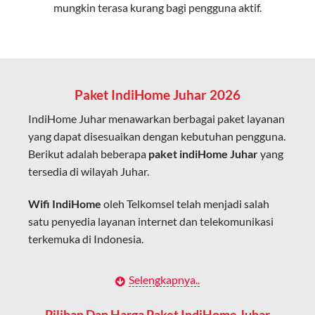
mungkin terasa kurang bagi pengguna aktif.
Cocok untuk aktivitas yang membutuhkan koneksi
cepat seperti gaming, streaming, dan video conference.
Kapasitas Lebih Besar
Mampu menangani banyak perangkat sekaligus tanpa
Paket IndiHome Juhar 2026
penurunan kualitas koneksi.
IndiHome Juhar menawarkan berbagai paket layanan
Dengan teknologi ini, IndiHome memberikan pengalaman
yang dapat disesuaikan dengan kebutuhan pengguna.
internet yang lebih baik bagi pengguna untuk bekerja,
Berikut adalah beberapa
paket indiHome Juhar
yang
belajar, dan hiburan di rumah.
tersedia di wilayah Juhar.
IndiHome sering disebut sebagai WiFi IndiHome karena
Wifi IndiHome
oleh Telkomsel telah menjadi salah
layanan internet yang disediakan menggunakan jaringan
satu penyedia layanan internet dan telekomunikasi
fiber optic dapat dikoneksikan melalui perangkat router
terkemuka di Indonesia.
WiFi.
Hal ini memungkinkan pengguna untuk mengakses
Dengan berbagai pilihan paket indihome Juhar yang
Selengkapnya..
internet secara nirkabel (wireless) di rumah atau tempat
disesuaikan dengan kebutuhan pengguna, IndiHome
usaha tanpa perlu menggunakan kabel LAN langsung ke
Juhar menawarkan solusi lengkap untuk internet, TV
Pilihan Dan Harga Paket IndiHome Juhar