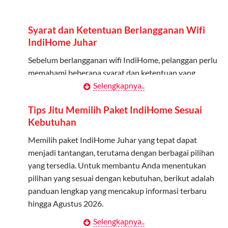
Admin dapat mendaftarkan hingga 5 anggota
keluarga atau teman untuk menggunakan kuota ini.
Syarat dan Ketentuan Berlangganan Wifi
Berlaku Nasional
IndiHome Juhar
Kuota keluarga bisa digunakan di seluruh Indonesia
Sebelum berlangganan wifi IndiHome, pelanggan perlu
untuk jaringan 2G, 3G, dan 4G.
memahami beberapa syarat dan ketentuan yang
berlaku:
Selengkapnya..
Tidak Berlaku untuk Roaming
Kuota ini hanya bisa digunakan di dalam negeri.
Kontrak Berlangganan
Tips Jitu Memilih Paket IndiHome Sesuai
Kebutuhan
Pelanggan harus menandatangani Kontrak
Cara Menggunakan Kuota Keluarga
Berlangganan yang mencakup data pelanggan, jenis
Memilih paket IndiHome Juhar yang tepat dapat
layanan indihome Juhar yang dipilih, serta syarat dan
menjadi tantangan, terutama dengan berbagai pilihan
Daftarkan Anggota: Admin dapat mendaftarkan anggota
ketentuan yang berlaku. Kontrak ini dapat diubah atau
yang tersedia. Untuk membantu Anda menentukan
melalui aplikasi MyTelkomsel atau website Telkomsel One.
ditambah sesuai kebutuhan.
pilihan yang sesuai dengan kebutuhan, berikut adalah
Bagikan Kuota: Setelah terdaftar, anggota bisa langsung
panduan lengkap yang mencakup informasi terbaru
menggunakan kuota keluarga.
Biaya Pasang Baru (PSB)
hingga Agustus 2026.
Pantau Penggunaan: Admin dapat memantau penggunaan
Pelanggan dikenakan Biaya Pasang Baru (PSB) setelah
Selengkapnya..
Menentukan Kebutuhan Kecepatan Internet
kuota melalui aplikasi MyTelkomsel.