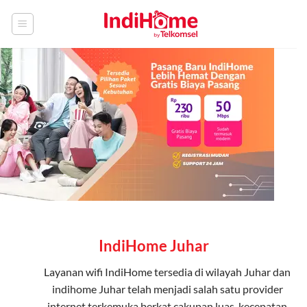
Skip
to
content
IndiHome Juhar
Layanan
wifi IndiHome
tersedia di wilayah Juhar dan
indihome Juhar telah menjadi salah satu provider
internet terkemuka berkat cakupan luas, kecepatan