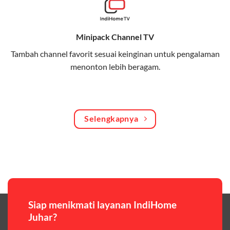
Bagikan kuota internet hingga 30 GB dengan anggota
keluarga atau teman secara praktis.
Minipack Channel TV
One Bill System
Tambah channel favorit sesuai keinginan untuk pengalaman
Tagihan internet rumah dan kuota keluarga digabung
menonton lebih beragam.
dalam satu pembayaran.
WiFi Murah 100 Ribuan
Hemat biaya dengan paket internet berkualitas tinggi
Selengkapnya
yang terjangkau.
Pilihan Paket & Harga Telkomsel One
Telkomsel One menawarkan beragam paket yang bisa
disesuaikan dengan kebutuhan pengguna, mulai dari
paket hemat hingga paket lengkap dengan fitur
premium,berikut ulasan singkatnya:
Siap menikmati layanan IndiHome
Juhar?
Paket Easy