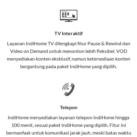
Teknologi di Balik WiFi IndiHome
Wifi IndiHome menggunakan teknologi Fiber To The
Home (FTTH), yang berarti koneksi internet
TV Interaktif
menggunakan kabel serat optik hingga ke rumah
pelanggan. Teknologi ini memiliki beberapa
Layanan
IndiHome TV
dilengkapi fitur Pause & Rewind dan
keunggulan:
Video on Demand untuk menonton lebih fleksibel. VOD
menyediakan konten eksklusif, namun ketersediaan konten
Kecepatan Tinggi
bergantung pada paket IndiHome yang dipilih.
Serat optik mampu mentransmisikan data dalam
kecepatan tinggi hingga 1 Gbps, lebih cepat
dibandingkan kabel tembaga atau DSL.
Koneksi Stabil
Telepon
Minim gangguan dari cuaca atau interferensi
IndiHome menyediakan layanan
telepon IndiHome
hingga
elektromagnetik, sehingga koneksi tetap lancar.
100 menit, sesuai paket IndiHome yang dipilih. Fitur ini
bermanfaat untuk komunikasi jarak jauh, meski batas waktu
Latensi Rendah