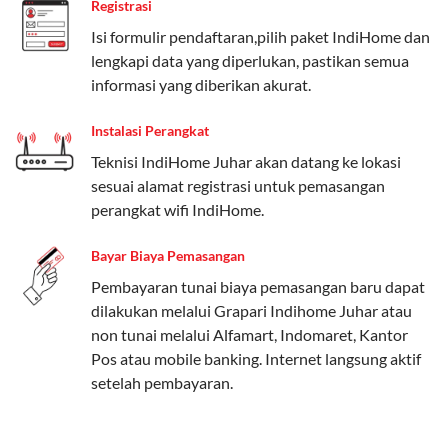
Registrasi
Paket Easy cocok untuk kebutuhan dasar, Paket
Isi formulir pendaftaran,pilih paket IndiHome dan
Complete untuk yang menginginkan fitur lengkap,
lengkapi data yang diperlukan, pastikan semua
dan Paket Dynamic IP untuk pengguna yang
informasi yang diberikan akurat.
memprioritaskan kecepatan internet tinggi.
Instalasi Perangkat
Paket Telkomsel One dengan Kuota Keluarga
Teknisi IndiHome Juhar akan datang ke lokasi
Salah satu fitur unggulan Telkomsel One adalah Paket
sesuai alamat registrasi untuk pemasangan
Kuota Keluarga. Dengan kuota hingga 30 GB, Anda
perangkat wifi IndiHome.
bisa membagikan internet kepada anggota keluarga
atau teman tanpa perlu khawatir kehabisan kuota.
Bayar Biaya Pemasangan
Berikut adalah detailnya:
Pembayaran tunai biaya pemasangan baru dapat
dilakukan melalui Grapari Indihome Juhar atau
Kuota Keluarga 30 GB
non tunai melalui Alfamart, Indomaret, Kantor
Kuota ini dapat digunakan secara bersama-sama oleh
Pos atau mobile banking. Internet langsung aktif
Admin (pelanggan utama) dan anggota yang terdaftar.
setelah pembayaran.
Bisa Dibagi Hingga 5 Anggota