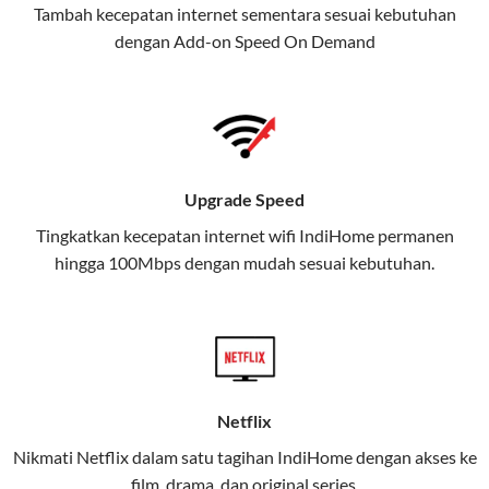
Tambah kecepatan internet sementara sesuai kebutuhan
juga menghadirkan Telkomsel
dengan Add-on
Speed On Demand
One, sebuah solusi lengkap untuk
kebutuhan digital Anda.
Telkomsel One menggabungkan
layanan internet, hiburan, dan
komunikasi dalam satu paket
Upgrade Speed
praktis.
Tingkatkan kecepatan internet wifi IndiHome permanen
hingga 100Mbps dengan mudah sesuai kebutuhan.
Apa Itu Telkomsel One?
Telkomsel One adalah layanan konvergensi yang
menggabungkan konektivitas internet rumah
(IndiHome/Telkomsel Orbit) dan mobile internet
(Telkomsel) dalam satu paket.
Netflix
Layanan ini dirancang untuk memberikan
Nikmati Netflix dalam satu tagihan IndiHome dengan akses ke
pengalaman broadband yang seamless,
film, drama, dan original series.