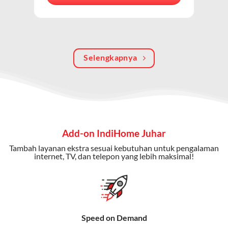
berkualitas, internet cepat, dan komunikasi telepon
dalam satu langganan.
Keunggulan Paket IndiHome Internet, TV & Telepon
Selengkapnya
Internet Cepat:
Kecepatan wifi IndiHome ini mencapai
300 Mbps untuk aktivitas online tanpa hambatan.
TV Interaktif:
Akses ratusan channel TV lokal dan
internasional, termasuk fitur replay dan on-demand.
Telepon Rumah:
Gratis nelpon lokal dan interlokal dengan
Add-on IndiHome Juhar
kuota tertentu.
Tambah layanan ekstra sesuai kebutuhan untuk pengalaman
Bonus Fitur:
Beberapa paket menyertakan bonus seperti
internet, TV, dan telepon yang lebih maksimal!
gratis streaming platform atau diskon langganan.
Selain Paket IndiHome yang
menawarkan layanan internet,
Speed on Demand
TV, dan telepon rumah, Telkomsel