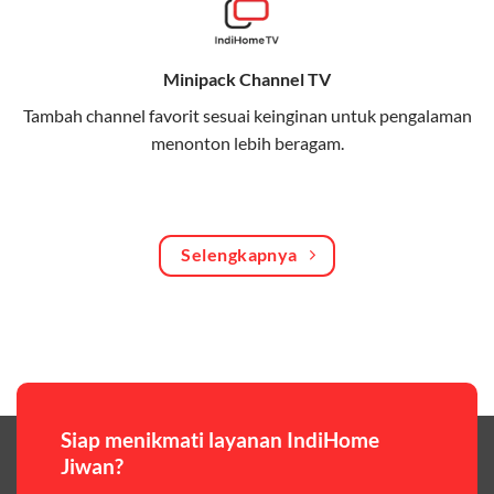
Bagikan kuota internet hingga 30 GB dengan anggota
keluarga atau teman secara praktis.
Minipack Channel TV
One Bill System
Tambah channel favorit sesuai keinginan untuk pengalaman
Tagihan internet rumah dan kuota keluarga digabung
menonton lebih beragam.
dalam satu pembayaran.
WiFi Murah 100 Ribuan
Hemat biaya dengan paket internet berkualitas tinggi
Selengkapnya
yang terjangkau.
Pilihan Paket & Harga Telkomsel One
Telkomsel One menawarkan beragam paket yang bisa
disesuaikan dengan kebutuhan pengguna, mulai dari
paket hemat hingga paket lengkap dengan fitur
premium,berikut ulasan singkatnya:
Siap menikmati layanan IndiHome
Jiwan?
Paket Easy