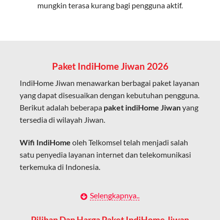
mungkin terasa kurang bagi pengguna aktif.
Cocok untuk aktivitas yang membutuhkan koneksi
cepat seperti gaming, streaming, dan video conference.
Kapasitas Lebih Besar
Mampu menangani banyak perangkat sekaligus tanpa
Paket IndiHome Jiwan 2026
penurunan kualitas koneksi.
IndiHome Jiwan menawarkan berbagai paket layanan
Dengan teknologi ini, IndiHome memberikan pengalaman
yang dapat disesuaikan dengan kebutuhan pengguna.
internet yang lebih baik bagi pengguna untuk bekerja,
Berikut adalah beberapa
paket indiHome Jiwan
yang
belajar, dan hiburan di rumah.
tersedia di wilayah Jiwan.
IndiHome sering disebut sebagai WiFi IndiHome karena
Wifi IndiHome
oleh Telkomsel telah menjadi salah
layanan internet yang disediakan menggunakan jaringan
satu penyedia layanan internet dan telekomunikasi
fiber optic dapat dikoneksikan melalui perangkat router
terkemuka di Indonesia.
WiFi.
Hal ini memungkinkan pengguna untuk mengakses
Dengan berbagai pilihan paket indihome Jiwan yang
Selengkapnya..
internet secara nirkabel (wireless) di rumah atau tempat
disesuaikan dengan kebutuhan pengguna, IndiHome
usaha tanpa perlu menggunakan kabel LAN langsung ke
Jiwan menawarkan solusi lengkap untuk internet, TV
Pilihan Dan Harga Paket IndiHome Jiwan