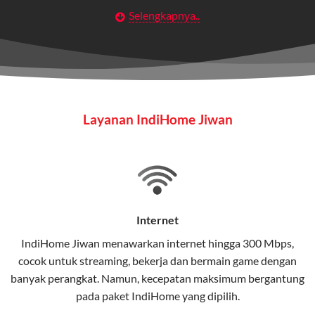
Selengkapnya..
Layanan Wifi Indihome ini dirancang untuk
memberikan solusi lengkap bagi rumah tangga, bisnis,
maupun individu yang membutuhkan konektivitas dan
hiburan berkualitas tinggi.
Wifi IndiHome
Layanan IndiHome Jiwan
Wifi IndiHome adalah layanan
internet
berbasis fiber
optic yang disediakan oleh Telkom Indonesia untuk
pengguna rumah dan bisnis.
IndiHome menawarkan koneksi internet yang cepat,
stabil, dan memiliki berbagai pilihan paket IndiHome
Internet
yang dapat disesuaikan dengan kebutuhan pengguna.
IndiHome Jiwan menawarkan
internet
hingga 300 Mbps,
cocok untuk streaming, bekerja dan bermain game dengan
Selain internet, layanan IndiHome juga mencakup TV
banyak perangkat. Namun, kecepatan maksimum bergantung
interaktif (
IndiHome TV
) dan telepon rumah dalam
pada paket IndiHome yang dipilih.
satu paket.