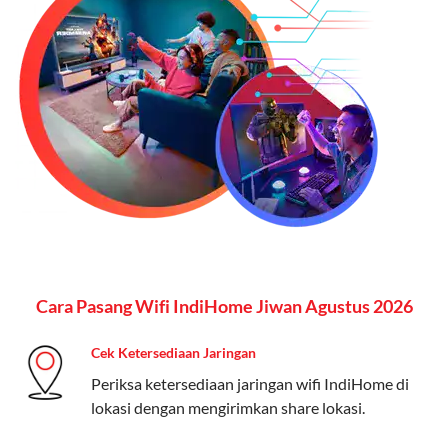
(streaming & TV) dalam satu paket.
Paket Dynamic IP
Harga:
Mulai dari Rp 180.000 hingga Rp 888.000/bulan
Fitur:
Kecepatan internet 10Mbps-300Mbps, kuota
keluarga, nelpon & SMS semua operator, dan akses
Disney+ (untuk paket tertentu).
Kelebihan:
Cocok untuk pengguna yang membutuhkan
koneksi internet cepat dan stabil dengan fleksibilitas
kuota. Pilihan harga bervariasi sesuai kebutuhan.
Cara Pasang Wifi IndiHome Jiwan Agustus 2026
Telkomsel One menyediakan pilihan paket yang
Cek Ketersediaan Jaringan
beragam, mulai dari paket hemat hingga premium.
Periksa ketersediaan jaringan wifi IndiHome di
Pengguna bisa memilih sesuai kebutuhan, baik untuk
lokasi dengan mengirimkan share lokasi.
internet, komunikasi, atau hiburan.