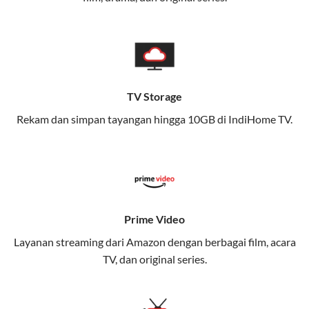
memungkinkan Anda menikmati internet cepat baik
di rumah maupun saat bepergian.
Dengan Telkomsel One, Anda tidak terikat pada satu
teknologi jaringan tertentu, sehingga bisa menikmati
fleksibilitas dan kenyamanan maksimal.
TV Storage
Rekam dan simpan tayangan hingga 10GB di IndiHome TV.
Keunggulan Telkomsel One
Kecepatan Internet Hingga 300 Mbps
Nikmati kecepatan internet super cepat untuk
streaming, gaming, dan bekerja dari rumah.
Dynamic IP
Prime Video
Memudahkan Anda dalam mengelola jaringan dan
Layanan streaming dari Amazon dengan berbagai film, acara
meningkatkan keamanan.
TV, dan original series.
Kuota Keluarga