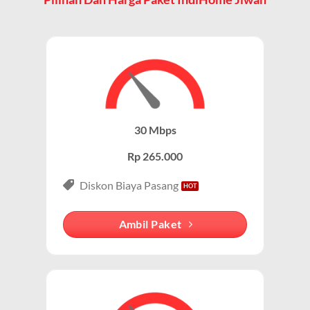
perangkat mereka.
kabel, dan telepon rumah.
WiFi adalah Cara Akses Utama
Paket IndiHome Internet Saja – IndiHome 1P (Single
Play)
Saat pelanggan berlangganan Wifi IndiHome, mereka
mendapatkan router WiFi yang memungkinkan
Paket IndiHome Internet Saja
dirancang khusus
perangkat seperti smartphone, laptop, dan smart TV
untuk pengguna yang membutuhkan koneksi internet
terhubung ke internet tanpa kabel.
cepat tanpa layanan tambahan seperti TV atau
30 Mbps
telepon.
Karena sebagian besar pengguna IndiHome mengakses
Rp 265.000
internet melalui WiFi, istilah Wifi IndiHome menjadi
Paket ini cocok untuk individu, mahasiswa, atau
lebih populer dalam percakapan sehari-hari.
profesional yang mengutamakan konektivitas
Diskon Biaya Pasang
internet untuk bekerja, belajar, atau hiburan.
Membedakan dengan Jaringan Seluler
Ambil Paket
Keunggulan Paket Internet Saja
WiFi IndiHome Jiwan menggunakan jaringan fiber
optik tetap (fixed broadband), berbeda dengan jaringan
Kecepatan Tinggi:
Wifi IndiHome menawarkan kecepatan
seluler yang berbasis sinyal dari provider seluler
internet hingga 300 Mbps, tergantung pada paket
(misalnya 4G/5G). Dengan demikian, orang
IndiHome yang dipilih.
menyebutnya WiFi IndiHome untuk membedakan dari