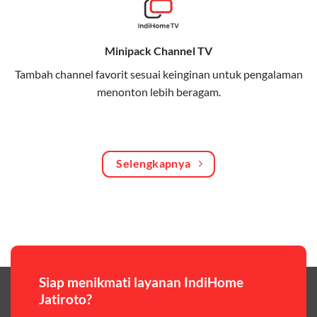
Bagikan kuota internet hingga 30 GB dengan anggota
keluarga atau teman secara praktis.
Minipack Channel TV
One Bill System
Tambah channel favorit sesuai keinginan untuk pengalaman
Tagihan internet rumah dan kuota keluarga digabung
menonton lebih beragam.
dalam satu pembayaran.
WiFi Murah 100 Ribuan
Hemat biaya dengan paket internet berkualitas tinggi
Selengkapnya
yang terjangkau.
Pilihan Paket & Harga Telkomsel One
Telkomsel One menawarkan beragam paket yang bisa
disesuaikan dengan kebutuhan pengguna, mulai dari
paket hemat hingga paket lengkap dengan fitur
premium,berikut ulasan singkatnya:
Siap menikmati layanan IndiHome
Jatiroto?
Paket Easy