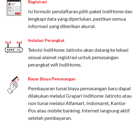
Registrasi
Paket Easy cocok untuk kebutuhan dasar, Paket
Isi formulir pendaftaran,pilih paket IndiHome dan
Complete untuk yang menginginkan fitur lengkap,
lengkapi data yang diperlukan, pastikan semua
dan Paket Dynamic IP untuk pengguna yang
informasi yang diberikan akurat.
memprioritaskan kecepatan internet tinggi.
Instalasi Perangkat
Paket Telkomsel One dengan Kuota Keluarga
Teknisi IndiHome Jatiroto akan datang ke lokasi
Salah satu fitur unggulan Telkomsel One adalah Paket
sesuai alamat registrasi untuk pemasangan
Kuota Keluarga. Dengan kuota hingga 30 GB, Anda
perangkat wifi IndiHome.
bisa membagikan internet kepada anggota keluarga
atau teman tanpa perlu khawatir kehabisan kuota.
Bayar Biaya Pemasangan
Berikut adalah detailnya:
Pembayaran tunai biaya pemasangan baru dapat
dilakukan melalui Grapari Indihome Jatiroto atau
Kuota Keluarga 30 GB
non tunai melalui Alfamart, Indomaret, Kantor
Kuota ini dapat digunakan secara bersama-sama oleh
Pos atau mobile banking. Internet langsung aktif
Admin (pelanggan utama) dan anggota yang terdaftar.
setelah pembayaran.
Bisa Dibagi Hingga 5 Anggota