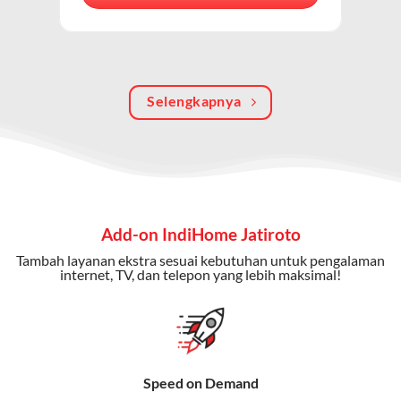
berkualitas, internet cepat, dan komunikasi telepon
dalam satu langganan.
Keunggulan Paket IndiHome Internet, TV & Telepon
Selengkapnya
Internet Cepat:
Kecepatan wifi IndiHome ini mencapai
300 Mbps untuk aktivitas online tanpa hambatan.
TV Interaktif:
Akses ratusan channel TV lokal dan
internasional, termasuk fitur replay dan on-demand.
Telepon Rumah:
Gratis nelpon lokal dan interlokal dengan
Add-on IndiHome Jatiroto
kuota tertentu.
Tambah layanan ekstra sesuai kebutuhan untuk pengalaman
Bonus Fitur:
Beberapa paket menyertakan bonus seperti
internet, TV, dan telepon yang lebih maksimal!
gratis streaming platform atau diskon langganan.
Selain Paket IndiHome yang
menawarkan layanan internet,
Speed on Demand
TV, dan telepon rumah, Telkomsel