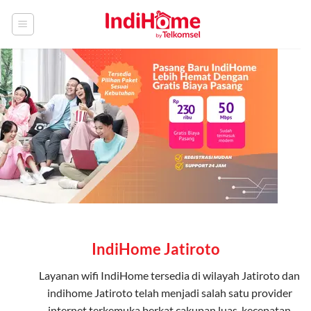
Skip
to
content
IndiHome Jatiroto
Layanan
wifi IndiHome
tersedia di wilayah Jatiroto dan
indihome Jatiroto telah menjadi salah satu provider
internet terkemuka berkat cakupan luas, kecepatan