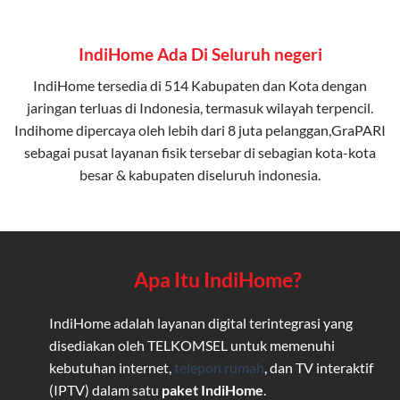
IndiHome Ada Di Seluruh negeri
IndiHome tersedia di 514 Kabupaten dan Kota dengan
jaringan terluas di Indonesia, termasuk wilayah terpencil.
Indihome dipercaya oleh lebih dari 8 juta pelanggan,GraPARI
sebagai pusat layanan fisik tersebar di sebagian kota-kota
besar & kabupaten diseluruh indonesia.
Apa Itu IndiHome?
IndiHome adalah layanan digital terintegrasi yang
disediakan oleh TELKOMSEL untuk memenuhi
kebutuhan internet,
telepon rumah
, dan TV interaktif
(IPTV) dalam satu
paket IndiHome
.