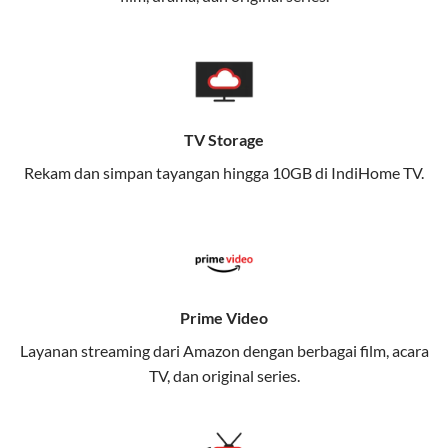
memungkinkan Anda menikmati internet cepat baik
di rumah maupun saat bepergian.
Dengan Telkomsel One, Anda tidak terikat pada satu
teknologi jaringan tertentu, sehingga bisa menikmati
fleksibilitas dan kenyamanan maksimal.
TV Storage
Rekam dan simpan tayangan hingga 10GB di IndiHome TV.
Keunggulan Telkomsel One
Kecepatan Internet Hingga 300 Mbps
Nikmati kecepatan internet super cepat untuk
streaming, gaming, dan bekerja dari rumah.
Dynamic IP
Prime Video
Memudahkan Anda dalam mengelola jaringan dan
Layanan streaming dari Amazon dengan berbagai film, acara
meningkatkan keamanan.
TV, dan original series.
Kuota Keluarga