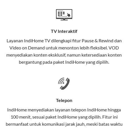
Teknologi di Balik WiFi IndiHome
Wifi IndiHome menggunakan teknologi Fiber To The
Home (FTTH), yang berarti koneksi internet
TV Interaktif
menggunakan kabel serat optik hingga ke rumah
pelanggan. Teknologi ini memiliki beberapa
Layanan
IndiHome TV
dilengkapi fitur Pause & Rewind dan
keunggulan:
Video on Demand untuk menonton lebih fleksibel. VOD
menyediakan konten eksklusif, namun ketersediaan konten
Kecepatan Tinggi
bergantung pada paket IndiHome yang dipilih.
Serat optik mampu mentransmisikan data dalam
kecepatan tinggi hingga 1 Gbps, lebih cepat
dibandingkan kabel tembaga atau DSL.
Koneksi Stabil
Telepon
Minim gangguan dari cuaca atau interferensi
IndiHome menyediakan layanan
telepon IndiHome
hingga
elektromagnetik, sehingga koneksi tetap lancar.
100 menit, sesuai paket IndiHome yang dipilih. Fitur ini
bermanfaat untuk komunikasi jarak jauh, meski batas waktu
Latensi Rendah