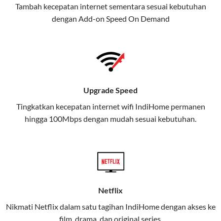
Tambah kecepatan internet sementara sesuai kebutuhan
juga menghadirkan Telkomsel
dengan Add-on
Speed On Demand
One, sebuah solusi lengkap untuk
kebutuhan digital Anda.
Telkomsel One menggabungkan
layanan internet, hiburan, dan
komunikasi dalam satu paket
Upgrade Speed
praktis.
Tingkatkan kecepatan internet wifi IndiHome permanen
hingga 100Mbps dengan mudah sesuai kebutuhan.
Apa Itu Telkomsel One?
Telkomsel One adalah layanan konvergensi yang
menggabungkan konektivitas internet rumah
(IndiHome/Telkomsel Orbit) dan mobile internet
(Telkomsel) dalam satu paket.
Netflix
Layanan ini dirancang untuk memberikan
Nikmati Netflix dalam satu tagihan IndiHome dengan akses ke
pengalaman broadband yang seamless,
film, drama, dan original series.