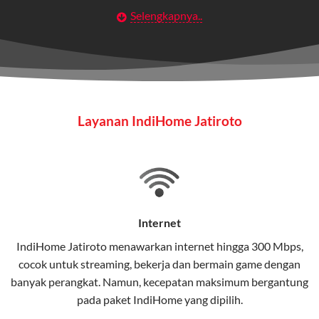
Selengkapnya..
Layanan Wifi Indihome ini dirancang untuk
memberikan solusi lengkap bagi rumah tangga, bisnis,
maupun individu yang membutuhkan konektivitas dan
hiburan berkualitas tinggi.
Wifi IndiHome
Layanan IndiHome Jatiroto
Wifi IndiHome adalah layanan
internet
berbasis fiber
optic yang disediakan oleh Telkom Indonesia untuk
pengguna rumah dan bisnis.
IndiHome menawarkan koneksi internet yang cepat,
stabil, dan memiliki berbagai pilihan paket IndiHome
Internet
yang dapat disesuaikan dengan kebutuhan pengguna.
IndiHome Jatiroto menawarkan
internet
hingga 300 Mbps,
cocok untuk streaming, bekerja dan bermain game dengan
Selain internet, layanan IndiHome juga mencakup TV
banyak perangkat. Namun, kecepatan maksimum bergantung
interaktif (
IndiHome TV
) dan telepon rumah dalam
pada paket IndiHome yang dipilih.
satu paket.