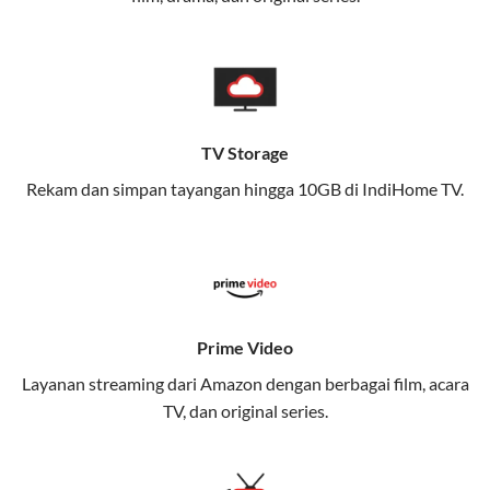
memungkinkan Anda menikmati internet cepat baik
di rumah maupun saat bepergian.
Dengan Telkomsel One, Anda tidak terikat pada satu
teknologi jaringan tertentu, sehingga bisa menikmati
fleksibilitas dan kenyamanan maksimal.
TV Storage
Rekam dan simpan tayangan hingga 10GB di IndiHome TV.
Keunggulan Telkomsel One
Kecepatan Internet Hingga 300 Mbps
Nikmati kecepatan internet super cepat untuk
streaming, gaming, dan bekerja dari rumah.
Dynamic IP
Prime Video
Memudahkan Anda dalam mengelola jaringan dan
Layanan streaming dari Amazon dengan berbagai film, acara
meningkatkan keamanan.
TV, dan original series.
Kuota Keluarga