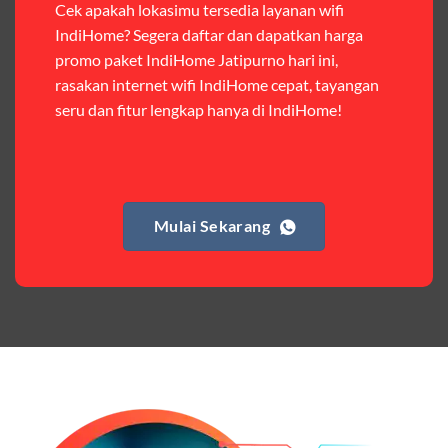
Cek apakah lokasimu tersedia layanan wifi
IndiHome? Segera daftar dan dapatkan harga
Harga:
Rp 120.000 – Rp 140.000
promo paket IndiHome Jatipurno hari ini,
Fitur:
Kuota internet (Orbit 25GB + Keluarga 10GB),
rasakan internet wifi IndiHome cepat, tayangan
nelpon & SMS sesama member (50.000 menit & SMS).
seru dan fitur lengkap hanya di IndiHome!
Kelebihan:
Cocok untuk pengguna yang butuh kuota
internet dan komunikasi intensif dengan sesama
Telkomsel. Harga terjangkau untuk kebutuhan harian.
Mulai Sekarang
Paket Complete
Harga:
Mulai dari Rp 405.000 hingga Rp 730.000/bulan
Fitur:
Kuota internet (Orbit 20GB + Keluarga), nelpon &
SMS semua operator, akses layanan streaming (Catchplay,
Vidio, WeTV, Disney+, dll.), dan paket TV 82 channel
(untuk beberapa pilihan).
Kelebihan:
Paket lengkap untuk pengguna yang
menginginkan internet, komunikasi, dan hiburan