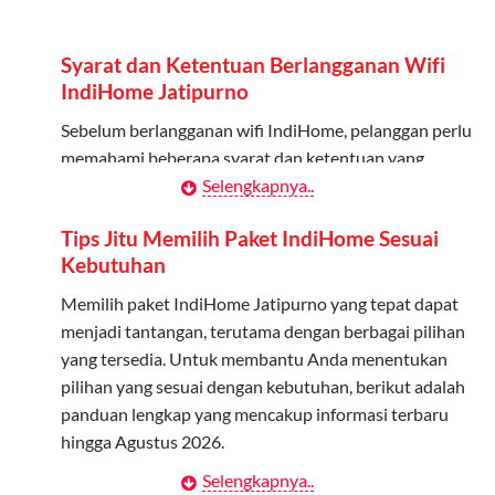
Admin dapat mendaftarkan hingga 5 anggota
keluarga atau teman untuk menggunakan kuota ini.
Syarat dan Ketentuan Berlangganan Wifi
Berlaku Nasional
IndiHome Jatipurno
Kuota keluarga bisa digunakan di seluruh Indonesia
Sebelum berlangganan wifi IndiHome, pelanggan perlu
untuk jaringan 2G, 3G, dan 4G.
memahami beberapa syarat dan ketentuan yang
berlaku:
Selengkapnya..
Tidak Berlaku untuk Roaming
Kuota ini hanya bisa digunakan di dalam negeri.
Kontrak Berlangganan
Tips Jitu Memilih Paket IndiHome Sesuai
Kebutuhan
Pelanggan harus menandatangani Kontrak
Cara Menggunakan Kuota Keluarga
Berlangganan yang mencakup data pelanggan, jenis
Memilih paket IndiHome Jatipurno yang tepat dapat
layanan indihome Jatipurno yang dipilih, serta syarat
menjadi tantangan, terutama dengan berbagai pilihan
Daftarkan Anggota: Admin dapat mendaftarkan anggota
dan ketentuan yang berlaku. Kontrak ini dapat diubah
yang tersedia. Untuk membantu Anda menentukan
melalui aplikasi MyTelkomsel atau website Telkomsel One.
atau ditambah sesuai kebutuhan.
pilihan yang sesuai dengan kebutuhan, berikut adalah
Bagikan Kuota: Setelah terdaftar, anggota bisa langsung
panduan lengkap yang mencakup informasi terbaru
menggunakan kuota keluarga.
Biaya Pasang Baru (PSB)
hingga Agustus 2026.
Pantau Penggunaan: Admin dapat memantau penggunaan
Pelanggan dikenakan Biaya Pasang Baru (PSB) setelah
Selengkapnya..
Menentukan Kebutuhan Kecepatan Internet
kuota melalui aplikasi MyTelkomsel.