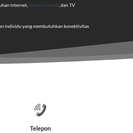
uhan internet,
telepon rumah
, dan TV
pun individu yang membutuhkan konektivitas
uk pengguna rumah dan bisnis.
me yang dapat disesuaikan dengan
 satu paket.
nakan kabel serat optik hingga ke rumah
Telepon