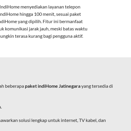
IndiHome menyediakan layanan
telepon
IndiHome
hingga 100 menit, sesuai paket
kan kabel tembaga atau DSL.
ndiHome yang dipilih. Fitur ini bermanfaat
uk komunikasi jarak jauh, meski batas waktu
ungkin terasa kurang bagi pengguna aktif.
e.
lah beberapa
paket indiHome Jatinegara
yang tersedia di
ja, belajar, dan hiburan di rumah.
.
ingan fiber optic dapat dikoneksikan
warkan solusi lengkap untuk internet, TV kabel, dan
at usaha tanpa perlu menggunakan kabel