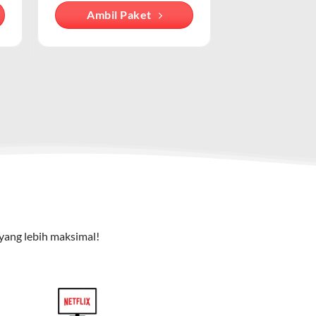
Ambil Paket
cu pada cara pengguna mengakses internet
e TV), dan telepon rumah. Dengan paket ini, Anda bisa
yang lebih maksimal!