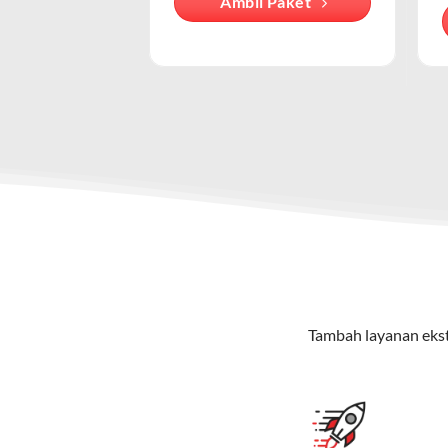
Ambil Paket
penyedia lain.
Keunggulan Paket IndiHome Internet & Telepon
Secara teknis, IndiHome adalah layan
melalui jaringan nirkabel yang dised
Internet Unlimited:
Nikmati internet wifi IndiHome tanpa 
Telepon Rumah:
Gratis nelpon lokal dan interlokal dengan
Hemat Biaya:
Lebih ekonomis dibandingkan berlangganan l
Bonus Fitur:
Beberapa paket menyertakan fitur tambahan seperti v
Paket IndiHome Internet, TV & Telepon – Indi
Paket IndiHome Internet, TV & Telepon
adalah solusi lengk
menikmati hiburan TV berkualitas, internet cepat, dan komu
Tambah layanan ekst
Keunggulan Paket IndiHome Internet, TV & Telepo
Internet Cepat:
Kecepatan wifi IndiHome ini mencapai 30
TV Interaktif:
Akses ratusan channel TV lokal dan internas