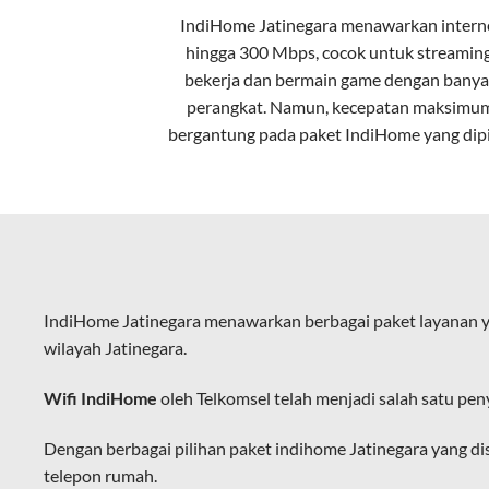
IndiHome Jatinegara menawarkan
intern
Kecepatan Tinggi
hingga 300 Mbps, cocok untuk streaming
Serat optik mampu mentransmisikan da
bekerja dan bermain game dengan banya
perangkat. Namun, kecepatan maksimu
Koneksi Stabil
bergantung pada paket IndiHome yang dipi
Minim gangguan dari cuaca atau interf
Latensi Rendah
Cocok untuk aktivitas yang membutuhk
Kapasitas Lebih Besar
IndiHome Jatinegara menawarkan berbagai paket layanan y
Mampu menangani banyak perangkat seka
wilayah Jatinegara.
Dengan teknologi ini, IndiHome memberik
Wifi IndiHome
oleh Telkomsel telah menjadi salah satu pen
IndiHome sering disebut sebagai WiFi In
melalui perangkat router WiFi.
Dengan berbagai pilihan paket indihome Jatinegara yang d
telepon rumah.
Hal ini memungkinkan pengguna untuk me