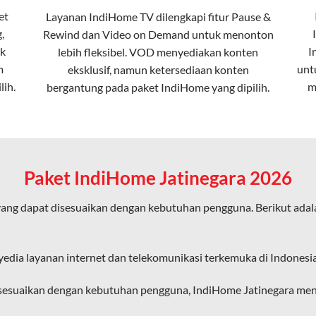
et
Layanan
IndiHome TV
dilengkapi fitur Pause &
,
Rewind dan Video on Demand untuk menonton
ta dalam kecepatan tinggi hingga 1 Gbps, lebih cepat dibanding
k
I
lebih fleksibel. VOD menyediakan konten
m
unt
eksklusif, namun ketersediaan konten
lih.
m
bergantung pada paket IndiHome yang dipilih.
erensi elektromagnetik, sehingga koneksi tetap lancar.
an koneksi cepat seperti gaming, streaming, dan video conferenc
Paket IndiHome Jatinegara 2026
ang dapat disesuaikan dengan kebutuhan pengguna. Berikut ada
ligus tanpa penurunan kualitas koneksi.
an pengalaman internet yang lebih baik bagi pengguna untuk beker
yedia layanan internet dan telekomunikasi terkemuka di Indonesia
diHome karena layanan internet yang disediakan menggunakan jar
isesuaikan dengan kebutuhan pengguna, IndiHome Jatinegara mena
ngakses internet secara nirkabel (wireless) di rumah atau temp