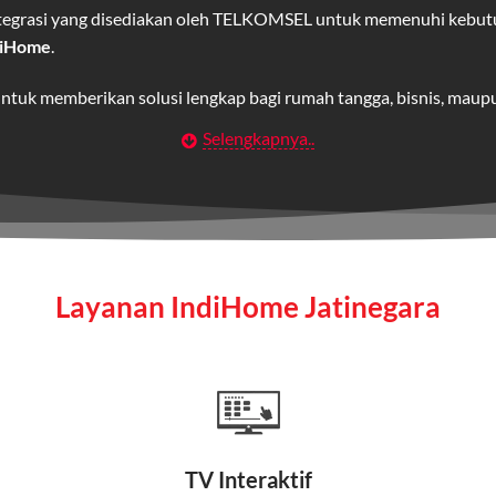
integrasi yang disediakan oleh TELKOMSEL untuk memenuhi kebut
diHome
.
untuk memberikan solusi lengkap bagi rumah tangga, bisnis, mau
Selengkapnya..
Wifi IndiHome
t
berbasis fiber optic yang disediakan oleh Telkom Indonesia unt
 yang cepat, stabil, dan memiliki berbagai pilihan paket IndiHo
Layanan IndiHome Jatinegara
a mencakup TV interaktif (
IndiHome TV
) dan telepon rumah dalam
Home
Fiber To The Home (FTTH), yang berarti koneksi internet menggu
TV Interaktif
erapa keunggulan: