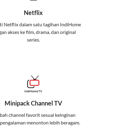
Netflix
i Netflix dalam satu tagihan IndiHome
an akses ke film, drama, dan original
uga menghadirkan Telkomsel One, sebuah
series.
iburan, dan komunikasi dalam satu paket
 mobile internet (Telkomsel) dalam satu paket.
at baik di rumah maupun saat bepergian.
Minipack Channel TV
kenyamanan maksimal.
ah channel favorit sesuai keinginan
 pengalaman menonton lebih beragam.