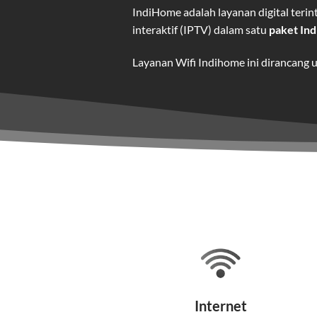
IndiHome adalah layanan digital ter
interaktif (IPTV) dalam satu
paket In
Layanan Wifi Indihome ini dirancang 
dan hiburan berkualitas tinggi.
Wifi IndiHome adalah layanan
interne
IndiHome menawarkan koneksi internet
kebutuhan pengguna.
Selain internet, layanan IndiHome jug
Teknologi di Balik WiFi Indi
Wifi IndiHome menggunakan teknologi 
Internet
pelanggan. Teknologi ini memiliki beb