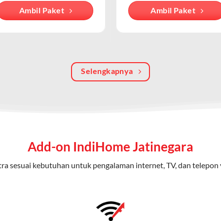
Ambil Paket
Ambil Paket
an internet berbasis fiber optic, sementara WiFi IndiHome menga
iakan oleh modem/router IndiHome di rumah atau kantor.
batas dengan kecepatan tinggi.
 kuota tertentu.
Selengkapnya
ayanan secara terpisah.
oicemail atau call waiting.
Home 3P (Triple Play)
ap dari IndiHome yang menggabungkan internet, TV kabel (IndiHom
Add-on IndiHome Jatinegara
nikasi telepon dalam satu langganan.
ra sesuai kebutuhan untuk pengalaman internet, TV, dan telepon 
n
0 Mbps untuk aktivitas online tanpa hambatan.
ional, termasuk fitur replay dan on-demand.