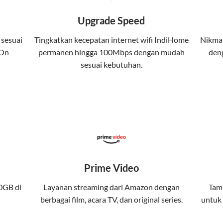
 kuota tertentu.
Upgrade Speed
atis streaming platform atau diskon langganan.
 sesuai
Tingkatkan kecepatan internet wifi IndiHome
Nikmat
 On
permanen hingga 100Mbps dengan mudah
deng
yanan internet, TV, dan telepon rumah, Telkomsel j
sesuai kebutuhan.
da. Telkomsel One menggabungkan layanan internet, h
kan konektivitas internet rumah (IndiHome/Telkomsel Orbit) dan
band yang seamless, memungkinkan Anda menikmati internet cep
Prime Video
gi jaringan tertentu, sehingga bisa menikmati fleksibilitas dan 
0GB di
Layanan streaming dari Amazon dengan
Tamb
berbagai film, acara TV, dan original series.
untuk