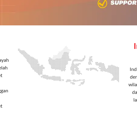
layah
elah
Ind
et
den
wila
ggan
da
l
et