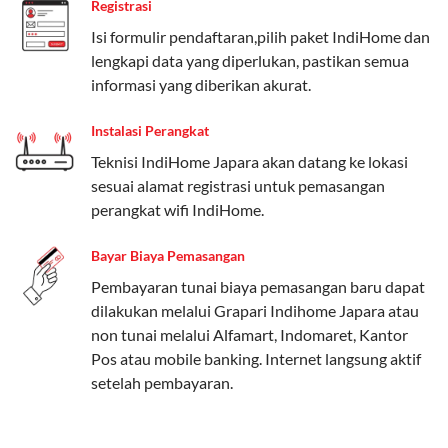
Registrasi
Paket Easy cocok untuk kebutuhan dasar, Paket
Isi formulir pendaftaran,pilih paket IndiHome dan
Complete untuk yang menginginkan fitur lengkap,
lengkapi data yang diperlukan, pastikan semua
dan Paket Dynamic IP untuk pengguna yang
informasi yang diberikan akurat.
memprioritaskan kecepatan internet tinggi.
Instalasi Perangkat
Paket Telkomsel One dengan Kuota Keluarga
Teknisi IndiHome Japara akan datang ke lokasi
Salah satu fitur unggulan Telkomsel One adalah Paket
sesuai alamat registrasi untuk pemasangan
Kuota Keluarga. Dengan kuota hingga 30 GB, Anda
perangkat wifi IndiHome.
bisa membagikan internet kepada anggota keluarga
atau teman tanpa perlu khawatir kehabisan kuota.
Bayar Biaya Pemasangan
Berikut adalah detailnya:
Pembayaran tunai biaya pemasangan baru dapat
dilakukan melalui Grapari Indihome Japara atau
Kuota Keluarga 30 GB
non tunai melalui Alfamart, Indomaret, Kantor
Kuota ini dapat digunakan secara bersama-sama oleh
Pos atau mobile banking. Internet langsung aktif
Admin (pelanggan utama) dan anggota yang terdaftar.
setelah pembayaran.
Bisa Dibagi Hingga 5 Anggota