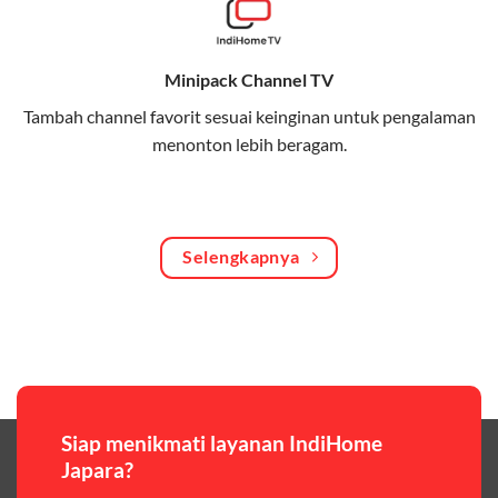
Bagikan kuota internet hingga 30 GB dengan anggota
keluarga atau teman secara praktis.
Minipack Channel TV
One Bill System
Tambah channel favorit sesuai keinginan untuk pengalaman
Tagihan internet rumah dan kuota keluarga digabung
menonton lebih beragam.
dalam satu pembayaran.
WiFi Murah 100 Ribuan
Hemat biaya dengan paket internet berkualitas tinggi
Selengkapnya
yang terjangkau.
Pilihan Paket & Harga Telkomsel One
Telkomsel One menawarkan beragam paket yang bisa
disesuaikan dengan kebutuhan pengguna, mulai dari
paket hemat hingga paket lengkap dengan fitur
premium,berikut ulasan singkatnya:
Siap menikmati layanan IndiHome
Japara?
Paket Easy