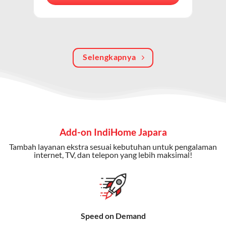
berkualitas, internet cepat, dan komunikasi telepon
dalam satu langganan.
Keunggulan Paket IndiHome Internet, TV & Telepon
Selengkapnya
Internet Cepat:
Kecepatan wifi IndiHome ini mencapai
300 Mbps untuk aktivitas online tanpa hambatan.
TV Interaktif:
Akses ratusan channel TV lokal dan
internasional, termasuk fitur replay dan on-demand.
Telepon Rumah:
Gratis nelpon lokal dan interlokal dengan
Add-on IndiHome Japara
kuota tertentu.
Tambah layanan ekstra sesuai kebutuhan untuk pengalaman
Bonus Fitur:
Beberapa paket menyertakan bonus seperti
internet, TV, dan telepon yang lebih maksimal!
gratis streaming platform atau diskon langganan.
Selain Paket IndiHome yang
menawarkan layanan internet,
Speed on Demand
TV, dan telepon rumah, Telkomsel