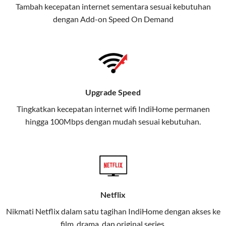
Tambah kecepatan internet sementara sesuai kebutuhan
juga menghadirkan Telkomsel
dengan Add-on
Speed On Demand
One, sebuah solusi lengkap untuk
kebutuhan digital Anda.
Telkomsel One menggabungkan
layanan internet, hiburan, dan
komunikasi dalam satu paket
Upgrade Speed
praktis.
Tingkatkan kecepatan internet wifi IndiHome permanen
hingga 100Mbps dengan mudah sesuai kebutuhan.
Apa Itu Telkomsel One?
Telkomsel One adalah layanan konvergensi yang
menggabungkan konektivitas internet rumah
(IndiHome/Telkomsel Orbit) dan mobile internet
(Telkomsel) dalam satu paket.
Netflix
Layanan ini dirancang untuk memberikan
Nikmati Netflix dalam satu tagihan IndiHome dengan akses ke
pengalaman broadband yang seamless,
film, drama, dan original series.