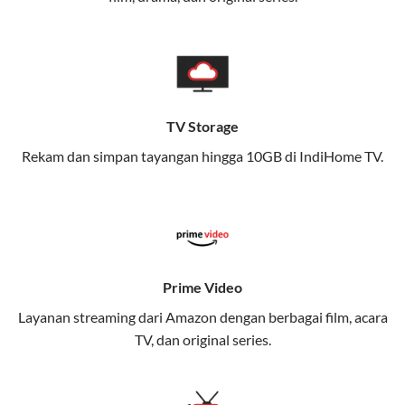
memungkinkan Anda menikmati internet cepat baik
di rumah maupun saat bepergian.
Dengan Telkomsel One, Anda tidak terikat pada satu
teknologi jaringan tertentu, sehingga bisa menikmati
fleksibilitas dan kenyamanan maksimal.
TV Storage
Rekam dan simpan tayangan hingga 10GB di IndiHome TV.
Keunggulan Telkomsel One
Kecepatan Internet Hingga 300 Mbps
Nikmati kecepatan internet super cepat untuk
streaming, gaming, dan bekerja dari rumah.
Dynamic IP
Prime Video
Memudahkan Anda dalam mengelola jaringan dan
Layanan streaming dari Amazon dengan berbagai film, acara
meningkatkan keamanan.
TV, dan original series.
Kuota Keluarga