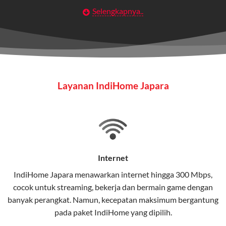
Selengkapnya..
Layanan Wifi Indihome ini dirancang untuk
memberikan solusi lengkap bagi rumah tangga, bisnis,
maupun individu yang membutuhkan konektivitas dan
hiburan berkualitas tinggi.
Wifi IndiHome
Layanan IndiHome Japara
Wifi IndiHome adalah layanan
internet
berbasis fiber
optic yang disediakan oleh Telkom Indonesia untuk
pengguna rumah dan bisnis.
IndiHome menawarkan koneksi internet yang cepat,
stabil, dan memiliki berbagai pilihan paket IndiHome
Internet
yang dapat disesuaikan dengan kebutuhan pengguna.
IndiHome Japara menawarkan
internet
hingga 300 Mbps,
cocok untuk streaming, bekerja dan bermain game dengan
Selain internet, layanan IndiHome juga mencakup TV
banyak perangkat. Namun, kecepatan maksimum bergantung
interaktif (
IndiHome TV
) dan telepon rumah dalam
pada paket IndiHome yang dipilih.
satu paket.