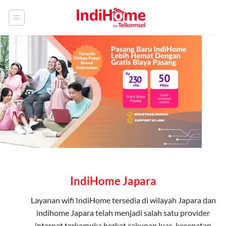
Skip
to
content
IndiHome Japara
Layanan
wifi IndiHome
tersedia di wilayah Japara dan
indihome Japara telah menjadi salah satu provider
internet terkemuka berkat cakupan luas, kecepatan