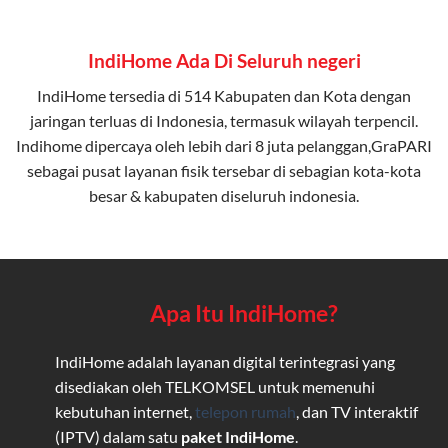
IndiHome Ada Di Seluruh negeri
IndiHome tersedia di 514 Kabupaten dan Kota dengan
jaringan terluas di Indonesia, termasuk wilayah terpencil.
Indihome dipercaya oleh lebih dari 8 juta pelanggan,GraPARI
sebagai pusat layanan fisik tersebar di sebagian kota-kota
besar & kabupaten diseluruh indonesia.
Apa Itu IndiHome?
IndiHome adalah layanan digital terintegrasi yang
disediakan oleh TELKOMSEL untuk memenuhi
kebutuhan internet,
telepon rumah
, dan TV interaktif
(IPTV) dalam satu
paket IndiHome
.