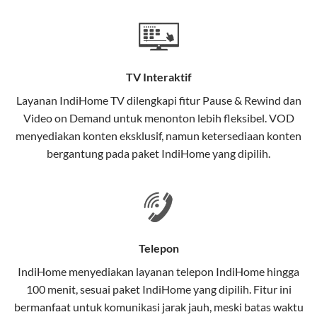
Teknologi di Balik WiFi IndiHome
Wifi IndiHome menggunakan teknologi Fiber To The
Home (FTTH), yang berarti koneksi internet
TV Interaktif
menggunakan kabel serat optik hingga ke rumah
pelanggan. Teknologi ini memiliki beberapa
Layanan
IndiHome TV
dilengkapi fitur Pause & Rewind dan
keunggulan:
Video on Demand untuk menonton lebih fleksibel. VOD
menyediakan konten eksklusif, namun ketersediaan konten
Kecepatan Tinggi
bergantung pada paket IndiHome yang dipilih.
Serat optik mampu mentransmisikan data dalam
kecepatan tinggi hingga 1 Gbps, lebih cepat
dibandingkan kabel tembaga atau DSL.
Koneksi Stabil
Telepon
Minim gangguan dari cuaca atau interferensi
IndiHome menyediakan layanan
telepon IndiHome
hingga
elektromagnetik, sehingga koneksi tetap lancar.
100 menit, sesuai paket IndiHome yang dipilih. Fitur ini
bermanfaat untuk komunikasi jarak jauh, meski batas waktu
Latensi Rendah