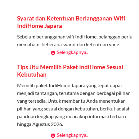
Admin dapat mendaftarkan hingga 5 anggota
keluarga atau teman untuk menggunakan kuota ini.
Syarat dan Ketentuan Berlangganan Wifi
Berlaku Nasional
IndiHome Japara
Kuota keluarga bisa digunakan di seluruh Indonesia
Sebelum berlangganan wifi IndiHome, pelanggan perlu
untuk jaringan 2G, 3G, dan 4G.
memahami beberapa syarat dan ketentuan yang
berlaku:
Selengkapnya..
Tidak Berlaku untuk Roaming
Kuota ini hanya bisa digunakan di dalam negeri.
Kontrak Berlangganan
Tips Jitu Memilih Paket IndiHome Sesuai
Kebutuhan
Pelanggan harus menandatangani Kontrak
Cara Menggunakan Kuota Keluarga
Berlangganan yang mencakup data pelanggan, jenis
Memilih paket IndiHome Japara yang tepat dapat
layanan indihome Japara yang dipilih, serta syarat dan
menjadi tantangan, terutama dengan berbagai pilihan
Daftarkan Anggota: Admin dapat mendaftarkan anggota
ketentuan yang berlaku. Kontrak ini dapat diubah atau
yang tersedia. Untuk membantu Anda menentukan
melalui aplikasi MyTelkomsel atau website Telkomsel One.
ditambah sesuai kebutuhan.
pilihan yang sesuai dengan kebutuhan, berikut adalah
Bagikan Kuota: Setelah terdaftar, anggota bisa langsung
panduan lengkap yang mencakup informasi terbaru
menggunakan kuota keluarga.
Biaya Pasang Baru (PSB)
hingga Agustus 2026.
Pantau Penggunaan: Admin dapat memantau penggunaan
Pelanggan dikenakan Biaya Pasang Baru (PSB) setelah
Selengkapnya..
Menentukan Kebutuhan Kecepatan Internet
kuota melalui aplikasi MyTelkomsel.