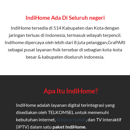
IndiHome Ada Di Seluruh negeri
IndiHome tersedia di 514 Kabupaten dan Kota dengan
jaringan terluas di Indonesia, termasuk wilayah terpencil.
Indihome dipercaya oleh lebih dari 8 juta pelanggan,GraPARI
sebagai pusat layanan fisik tersebar di sebagian kota-kota
besar & kabupaten diseluruh indonesia.
Apa Itu IndiHome?
IndiHome adalah layanan digital terintegrasi yang
disediakan oleh TELKOMSEL untuk memenuhi
kebutuhan internet,
telepon rumah
, dan TV interaktif
(IPTV) dalam satu
paket IndiHome
.