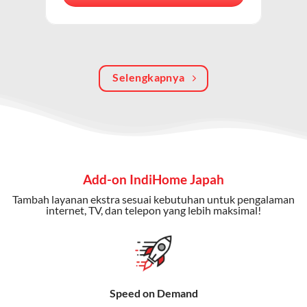
berkualitas, internet cepat, dan komunikasi telepon
dalam satu langganan.
Keunggulan Paket IndiHome Internet, TV & Telepon
Selengkapnya
Internet Cepat:
Kecepatan wifi IndiHome ini mencapai
300 Mbps untuk aktivitas online tanpa hambatan.
TV Interaktif:
Akses ratusan channel TV lokal dan
internasional, termasuk fitur replay dan on-demand.
Telepon Rumah:
Gratis nelpon lokal dan interlokal dengan
Add-on IndiHome Japah
kuota tertentu.
Tambah layanan ekstra sesuai kebutuhan untuk pengalaman
Bonus Fitur:
Beberapa paket menyertakan bonus seperti
internet, TV, dan telepon yang lebih maksimal!
gratis streaming platform atau diskon langganan.
Selain Paket IndiHome yang
menawarkan layanan internet,
Speed on Demand
TV, dan telepon rumah, Telkomsel