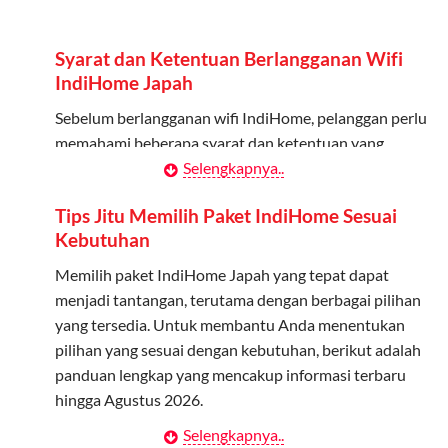
Admin dapat mendaftarkan hingga 5 anggota
keluarga atau teman untuk menggunakan kuota ini.
Syarat dan Ketentuan Berlangganan Wifi
Berlaku Nasional
IndiHome Japah
Kuota keluarga bisa digunakan di seluruh Indonesia
Sebelum berlangganan wifi IndiHome, pelanggan perlu
untuk jaringan 2G, 3G, dan 4G.
memahami beberapa syarat dan ketentuan yang
berlaku:
Selengkapnya..
Tidak Berlaku untuk Roaming
Kuota ini hanya bisa digunakan di dalam negeri.
Kontrak Berlangganan
Tips Jitu Memilih Paket IndiHome Sesuai
Kebutuhan
Pelanggan harus menandatangani Kontrak
Cara Menggunakan Kuota Keluarga
Berlangganan yang mencakup data pelanggan, jenis
Memilih paket IndiHome Japah yang tepat dapat
layanan indihome Japah yang dipilih, serta syarat dan
menjadi tantangan, terutama dengan berbagai pilihan
Daftarkan Anggota: Admin dapat mendaftarkan anggota
ketentuan yang berlaku. Kontrak ini dapat diubah atau
yang tersedia. Untuk membantu Anda menentukan
melalui aplikasi MyTelkomsel atau website Telkomsel One.
ditambah sesuai kebutuhan.
pilihan yang sesuai dengan kebutuhan, berikut adalah
Bagikan Kuota: Setelah terdaftar, anggota bisa langsung
panduan lengkap yang mencakup informasi terbaru
menggunakan kuota keluarga.
Biaya Pasang Baru (PSB)
hingga Agustus 2026.
Pantau Penggunaan: Admin dapat memantau penggunaan
Pelanggan dikenakan Biaya Pasang Baru (PSB) setelah
Selengkapnya..
Menentukan Kebutuhan Kecepatan Internet
kuota melalui aplikasi MyTelkomsel.