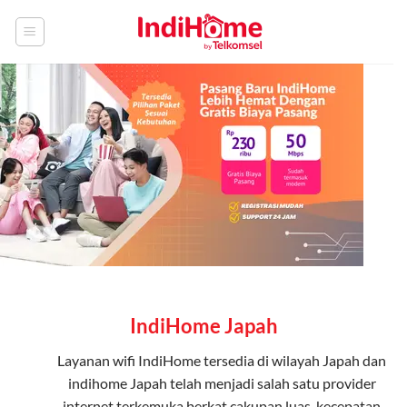
Skip
to
content
IndiHome Japah
Layanan
wifi IndiHome
tersedia di wilayah Japah dan
indihome Japah telah menjadi salah satu provider
internet terkemuka berkat cakupan luas, kecepatan