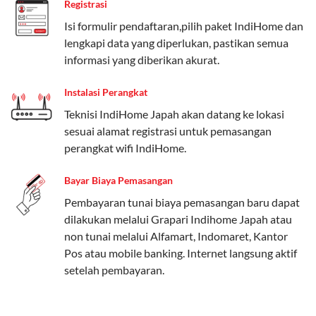
Registrasi
Paket Easy cocok untuk kebutuhan dasar, Paket
Isi formulir pendaftaran,pilih paket IndiHome dan
Complete untuk yang menginginkan fitur lengkap,
lengkapi data yang diperlukan, pastikan semua
dan Paket Dynamic IP untuk pengguna yang
informasi yang diberikan akurat.
memprioritaskan kecepatan internet tinggi.
Instalasi Perangkat
Paket Telkomsel One dengan Kuota Keluarga
Teknisi IndiHome Japah akan datang ke lokasi
Salah satu fitur unggulan Telkomsel One adalah Paket
sesuai alamat registrasi untuk pemasangan
Kuota Keluarga. Dengan kuota hingga 30 GB, Anda
perangkat wifi IndiHome.
bisa membagikan internet kepada anggota keluarga
atau teman tanpa perlu khawatir kehabisan kuota.
Bayar Biaya Pemasangan
Berikut adalah detailnya:
Pembayaran tunai biaya pemasangan baru dapat
dilakukan melalui Grapari Indihome Japah atau
Kuota Keluarga 30 GB
non tunai melalui Alfamart, Indomaret, Kantor
Kuota ini dapat digunakan secara bersama-sama oleh
Pos atau mobile banking. Internet langsung aktif
Admin (pelanggan utama) dan anggota yang terdaftar.
setelah pembayaran.
Bisa Dibagi Hingga 5 Anggota