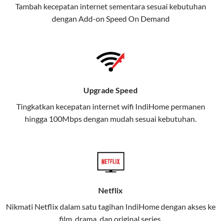
Tambah kecepatan internet sementara sesuai kebutuhan
juga menghadirkan Telkomsel
dengan Add-on
Speed On Demand
One, sebuah solusi lengkap untuk
kebutuhan digital Anda.
Telkomsel One menggabungkan
layanan internet, hiburan, dan
komunikasi dalam satu paket
Upgrade Speed
praktis.
Tingkatkan kecepatan internet wifi IndiHome permanen
hingga 100Mbps dengan mudah sesuai kebutuhan.
Apa Itu Telkomsel One?
Telkomsel One adalah layanan konvergensi yang
menggabungkan konektivitas internet rumah
(IndiHome/Telkomsel Orbit) dan mobile internet
(Telkomsel) dalam satu paket.
Netflix
Layanan ini dirancang untuk memberikan
Nikmati Netflix dalam satu tagihan IndiHome dengan akses ke
pengalaman broadband yang seamless,
film, drama, dan original series.