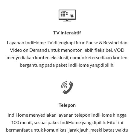
Teknologi di Balik WiFi IndiHome
Wifi IndiHome menggunakan teknologi Fiber To The
Home (FTTH), yang berarti koneksi internet
TV Interaktif
menggunakan kabel serat optik hingga ke rumah
pelanggan. Teknologi ini memiliki beberapa
Layanan
IndiHome TV
dilengkapi fitur Pause & Rewind dan
keunggulan:
Video on Demand untuk menonton lebih fleksibel. VOD
menyediakan konten eksklusif, namun ketersediaan konten
Kecepatan Tinggi
bergantung pada paket IndiHome yang dipilih.
Serat optik mampu mentransmisikan data dalam
kecepatan tinggi hingga 1 Gbps, lebih cepat
dibandingkan kabel tembaga atau DSL.
Koneksi Stabil
Telepon
Minim gangguan dari cuaca atau interferensi
IndiHome menyediakan layanan
telepon IndiHome
hingga
elektromagnetik, sehingga koneksi tetap lancar.
100 menit, sesuai paket IndiHome yang dipilih. Fitur ini
bermanfaat untuk komunikasi jarak jauh, meski batas waktu
Latensi Rendah