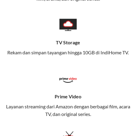
memungkinkan Anda menikmati internet cepat baik
di rumah maupun saat bepergian.
Dengan Telkomsel One, Anda tidak terikat pada satu
teknologi jaringan tertentu, sehingga bisa menikmati
fleksibilitas dan kenyamanan maksimal.
TV Storage
Rekam dan simpan tayangan hingga 10GB di IndiHome TV.
Keunggulan Telkomsel One
Kecepatan Internet Hingga 300 Mbps
Nikmati kecepatan internet super cepat untuk
streaming, gaming, dan bekerja dari rumah.
Dynamic IP
Prime Video
Memudahkan Anda dalam mengelola jaringan dan
Layanan streaming dari Amazon dengan berbagai film, acara
meningkatkan keamanan.
TV, dan original series.
Kuota Keluarga