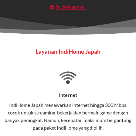
Selengkapnya..
Layanan Wifi Indihome ini dirancang untuk
memberikan solusi lengkap bagi rumah tangga, bisnis,
maupun individu yang membutuhkan konektivitas dan
hiburan berkualitas tinggi.
Wifi IndiHome
Layanan IndiHome Japah
Wifi IndiHome adalah layanan
internet
berbasis fiber
optic yang disediakan oleh Telkom Indonesia untuk
pengguna rumah dan bisnis.
IndiHome menawarkan koneksi internet yang cepat,
stabil, dan memiliki berbagai pilihan paket IndiHome
Internet
yang dapat disesuaikan dengan kebutuhan pengguna.
IndiHome Japah menawarkan
internet
hingga 300 Mbps,
cocok untuk streaming, bekerja dan bermain game dengan
Selain internet, layanan IndiHome juga mencakup TV
banyak perangkat. Namun, kecepatan maksimum bergantung
interaktif (
IndiHome TV
) dan telepon rumah dalam
pada paket IndiHome yang dipilih.
satu paket.