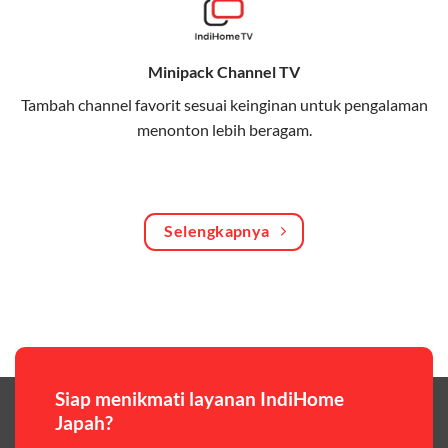
Bagikan kuota internet hingga 30 GB dengan anggota
keluarga atau teman secara praktis.
Minipack Channel TV
One Bill System
Tambah channel favorit sesuai keinginan untuk pengalaman
Tagihan internet rumah dan kuota keluarga digabung
menonton lebih beragam.
dalam satu pembayaran.
WiFi Murah 100 Ribuan
Hemat biaya dengan paket internet berkualitas tinggi
Selengkapnya
yang terjangkau.
Pilihan Paket & Harga Telkomsel One
Telkomsel One menawarkan beragam paket yang bisa
disesuaikan dengan kebutuhan pengguna, mulai dari
paket hemat hingga paket lengkap dengan fitur
premium,berikut ulasan singkatnya:
Siap menikmati layanan IndiHome
Japah?
Paket Easy