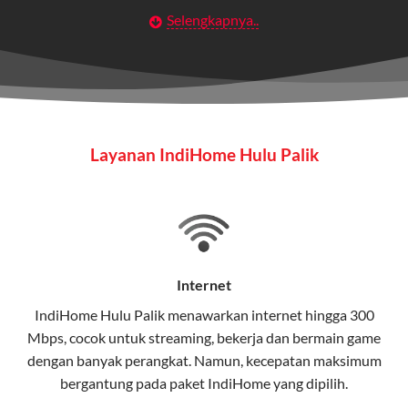
Selengkapnya..
Layanan Wifi Indihome ini dirancang untuk
memberikan solusi lengkap bagi rumah tangga, bisnis,
maupun individu yang membutuhkan konektivitas dan
hiburan berkualitas tinggi.
Wifi IndiHome
Layanan IndiHome Hulu Palik
Wifi IndiHome adalah layanan
internet
berbasis fiber
optic yang disediakan oleh Telkom Indonesia untuk
pengguna rumah dan bisnis.
IndiHome menawarkan koneksi internet yang cepat,
stabil, dan memiliki berbagai pilihan paket IndiHome
Internet
yang dapat disesuaikan dengan kebutuhan pengguna.
IndiHome Hulu Palik menawarkan
internet
hingga 300
Mbps, cocok untuk streaming, bekerja dan bermain game
Selain internet, layanan IndiHome juga mencakup TV
dengan banyak perangkat. Namun, kecepatan maksimum
interaktif (
IndiHome TV
) dan telepon rumah dalam
bergantung pada paket IndiHome yang dipilih.
satu paket.