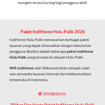
mungkin terasa kurang bagi pengguna aktif.
Cocok untuk aktivitas yang membutuhkan koneksi
cepat seperti gaming, streaming, dan video conference.
Kapasitas Lebih Besar
Mampu menangani banyak perangkat sekaligus tanpa
Paket IndiHome Hulu Palik 2026
penurunan kualitas koneksi.
IndiHome Hulu Palik menawarkan berbagai paket
Dengan teknologi ini, IndiHome memberikan pengalaman
layanan yang dapat disesuaikan dengan kebutuhan
internet yang lebih baik bagi pengguna untuk bekerja,
pengguna. Berikut adalah beberapa
paket indiHome
belajar, dan hiburan di rumah.
Hulu Palik
yang tersedia di wilayah Hulu Palik.
IndiHome sering disebut sebagai WiFi IndiHome karena
Wifi IndiHome
oleh Telkomsel telah menjadi salah
layanan internet yang disediakan menggunakan jaringan
satu penyedia layanan internet dan telekomunikasi
fiber optic dapat dikoneksikan melalui perangkat router
terkemuka di Indonesia.
WiFi.
Hal ini memungkinkan pengguna untuk mengakses
Dengan berbagai pilihan paket indihome Hulu Palik
Selengkapnya..
internet secara nirkabel (wireless) di rumah atau tempat
yang disesuaikan dengan kebutuhan pengguna,
usaha tanpa perlu menggunakan kabel LAN langsung ke
IndiHome Hulu Palik menawarkan solusi lengkap
Pilihan Dan Harga Paket IndiHome Hulu Palik