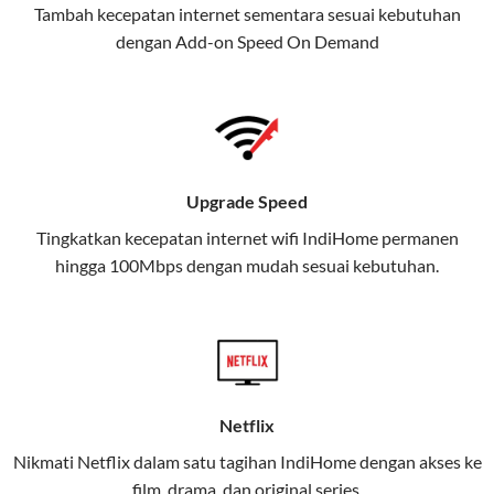
Tambah kecepatan internet sementara sesuai kebutuhan
juga menghadirkan Telkomsel
dengan Add-on
Speed On Demand
One, sebuah solusi lengkap untuk
kebutuhan digital Anda.
Telkomsel One menggabungkan
layanan internet, hiburan, dan
komunikasi dalam satu paket
Upgrade Speed
praktis.
Tingkatkan kecepatan internet wifi IndiHome permanen
hingga 100Mbps dengan mudah sesuai kebutuhan.
Apa Itu Telkomsel One?
Telkomsel One adalah layanan konvergensi yang
menggabungkan konektivitas internet rumah
(IndiHome/Telkomsel Orbit) dan mobile internet
(Telkomsel) dalam satu paket.
Netflix
Layanan ini dirancang untuk memberikan
Nikmati Netflix dalam satu tagihan IndiHome dengan akses ke
pengalaman broadband yang seamless,
film, drama, dan original series.