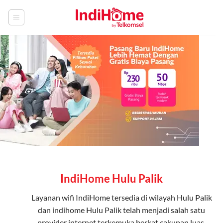
Skip
to
content
IndiHome Hulu Palik
Layanan
wifi IndiHome
tersedia di wilayah Hulu Palik
dan indihome Hulu Palik telah menjadi salah satu
provider internet terkemuka berkat cakupan luas,