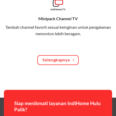
Bagikan kuota internet hingga 30 GB dengan anggota
keluarga atau teman secara praktis.
Minipack Channel TV
One Bill System
Tambah channel favorit sesuai keinginan untuk pengalaman
Tagihan internet rumah dan kuota keluarga digabung
menonton lebih beragam.
dalam satu pembayaran.
WiFi Murah 100 Ribuan
Hemat biaya dengan paket internet berkualitas tinggi
Selengkapnya
yang terjangkau.
Pilihan Paket & Harga Telkomsel One
Telkomsel One menawarkan beragam paket yang bisa
disesuaikan dengan kebutuhan pengguna, mulai dari
paket hemat hingga paket lengkap dengan fitur
premium,berikut ulasan singkatnya:
Siap menikmati layanan IndiHome Hulu
Palik?
Paket Easy