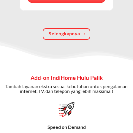
berkualitas, internet cepat, dan komunikasi telepon
dalam satu langganan.
Keunggulan Paket IndiHome Internet, TV & Telepon
Selengkapnya
Internet Cepat:
Kecepatan wifi IndiHome ini mencapai
300 Mbps untuk aktivitas online tanpa hambatan.
TV Interaktif:
Akses ratusan channel TV lokal dan
internasional, termasuk fitur replay dan on-demand.
Telepon Rumah:
Gratis nelpon lokal dan interlokal dengan
Add-on IndiHome Hulu Palik
kuota tertentu.
Tambah layanan ekstra sesuai kebutuhan untuk pengalaman
Bonus Fitur:
Beberapa paket menyertakan bonus seperti
internet, TV, dan telepon yang lebih maksimal!
gratis streaming platform atau diskon langganan.
Selain Paket IndiHome yang
menawarkan layanan internet,
Speed on Demand
TV, dan telepon rumah, Telkomsel