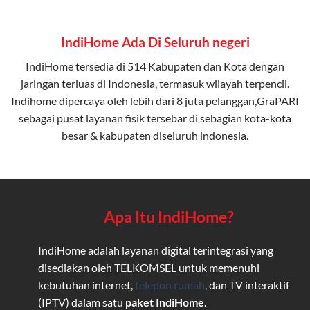
IndiHome Ada Di Seluruh negeri
IndiHome tersedia di 514 Kabupaten dan Kota dengan
jaringan terluas di Indonesia, termasuk wilayah terpencil.
Indihome dipercaya oleh lebih dari 8 juta pelanggan,GraPARI
sebagai pusat layanan fisik tersebar di sebagian kota-kota
besar & kabupaten diseluruh indonesia.
Apa Itu IndiHome?
IndiHome adalah layanan digital terintegrasi yang
disediakan oleh TELKOMSEL untuk memenuhi
kebutuhan internet,
telepon rumah
, dan TV interaktif
(IPTV) dalam satu
paket IndiHome
.