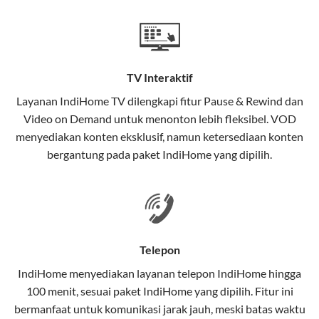
Teknologi di Balik WiFi IndiHome
Wifi IndiHome menggunakan teknologi Fiber To The
Home (FTTH), yang berarti koneksi internet
TV Interaktif
menggunakan kabel serat optik hingga ke rumah
pelanggan. Teknologi ini memiliki beberapa
Layanan
IndiHome TV
dilengkapi fitur Pause & Rewind dan
keunggulan:
Video on Demand untuk menonton lebih fleksibel. VOD
menyediakan konten eksklusif, namun ketersediaan konten
Kecepatan Tinggi
bergantung pada paket IndiHome yang dipilih.
Serat optik mampu mentransmisikan data dalam
kecepatan tinggi hingga 1 Gbps, lebih cepat
dibandingkan kabel tembaga atau DSL.
Koneksi Stabil
Telepon
Minim gangguan dari cuaca atau interferensi
IndiHome menyediakan layanan
telepon IndiHome
hingga
elektromagnetik, sehingga koneksi tetap lancar.
100 menit, sesuai paket IndiHome yang dipilih. Fitur ini
bermanfaat untuk komunikasi jarak jauh, meski batas waktu
Latensi Rendah