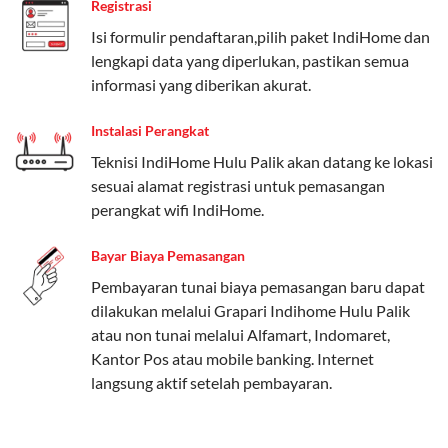
Registrasi
Paket Easy cocok untuk kebutuhan dasar, Paket
Isi formulir pendaftaran,pilih paket IndiHome dan
Complete untuk yang menginginkan fitur lengkap,
lengkapi data yang diperlukan, pastikan semua
dan Paket Dynamic IP untuk pengguna yang
informasi yang diberikan akurat.
memprioritaskan kecepatan internet tinggi.
Instalasi Perangkat
Paket Telkomsel One dengan Kuota Keluarga
Teknisi IndiHome Hulu Palik akan datang ke lokasi
Salah satu fitur unggulan Telkomsel One adalah Paket
sesuai alamat registrasi untuk pemasangan
Kuota Keluarga. Dengan kuota hingga 30 GB, Anda
perangkat wifi IndiHome.
bisa membagikan internet kepada anggota keluarga
atau teman tanpa perlu khawatir kehabisan kuota.
Bayar Biaya Pemasangan
Berikut adalah detailnya:
Pembayaran tunai biaya pemasangan baru dapat
dilakukan melalui Grapari Indihome Hulu Palik
Kuota Keluarga 30 GB
atau non tunai melalui Alfamart, Indomaret,
Kuota ini dapat digunakan secara bersama-sama oleh
Kantor Pos atau mobile banking. Internet
Admin (pelanggan utama) dan anggota yang terdaftar.
langsung aktif setelah pembayaran.
Bisa Dibagi Hingga 5 Anggota