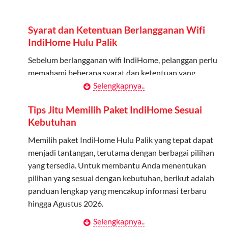
Admin dapat mendaftarkan hingga 5 anggota
keluarga atau teman untuk menggunakan kuota ini.
Syarat dan Ketentuan Berlangganan Wifi
Berlaku Nasional
IndiHome Hulu Palik
Kuota keluarga bisa digunakan di seluruh Indonesia
Sebelum berlangganan wifi IndiHome, pelanggan perlu
untuk jaringan 2G, 3G, dan 4G.
memahami beberapa syarat dan ketentuan yang
berlaku:
Selengkapnya..
Tidak Berlaku untuk Roaming
Kuota ini hanya bisa digunakan di dalam negeri.
Kontrak Berlangganan
Tips Jitu Memilih Paket IndiHome Sesuai
Kebutuhan
Pelanggan harus menandatangani Kontrak
Cara Menggunakan Kuota Keluarga
Berlangganan yang mencakup data pelanggan, jenis
Memilih paket IndiHome Hulu Palik yang tepat dapat
layanan indihome Hulu Palik yang dipilih, serta syarat
menjadi tantangan, terutama dengan berbagai pilihan
Daftarkan Anggota: Admin dapat mendaftarkan anggota
dan ketentuan yang berlaku. Kontrak ini dapat diubah
yang tersedia. Untuk membantu Anda menentukan
melalui aplikasi MyTelkomsel atau website Telkomsel One.
atau ditambah sesuai kebutuhan.
pilihan yang sesuai dengan kebutuhan, berikut adalah
Bagikan Kuota: Setelah terdaftar, anggota bisa langsung
panduan lengkap yang mencakup informasi terbaru
menggunakan kuota keluarga.
Biaya Pasang Baru (PSB)
hingga Agustus 2026.
Pantau Penggunaan: Admin dapat memantau penggunaan
Pelanggan dikenakan Biaya Pasang Baru (PSB) setelah
Selengkapnya..
Menentukan Kebutuhan Kecepatan Internet
kuota melalui aplikasi MyTelkomsel.