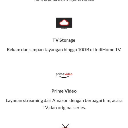
memungkinkan Anda menikmati internet cepat baik
di rumah maupun saat bepergian.
Dengan Telkomsel One, Anda tidak terikat pada satu
teknologi jaringan tertentu, sehingga bisa menikmati
fleksibilitas dan kenyamanan maksimal.
TV Storage
Rekam dan simpan tayangan hingga 10GB di IndiHome TV.
Keunggulan Telkomsel One
Kecepatan Internet Hingga 300 Mbps
Nikmati kecepatan internet super cepat untuk
streaming, gaming, dan bekerja dari rumah.
Dynamic IP
Prime Video
Memudahkan Anda dalam mengelola jaringan dan
Layanan streaming dari Amazon dengan berbagai film, acara
meningkatkan keamanan.
TV, dan original series.
Kuota Keluarga