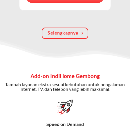
berkualitas, internet cepat, dan komunikasi telepon
dalam satu langganan.
Keunggulan Paket IndiHome Internet, TV & Telepon
Selengkapnya
Internet Cepat:
Kecepatan wifi IndiHome ini mencapai
300 Mbps untuk aktivitas online tanpa hambatan.
TV Interaktif:
Akses ratusan channel TV lokal dan
internasional, termasuk fitur replay dan on-demand.
Telepon Rumah:
Gratis nelpon lokal dan interlokal dengan
Add-on IndiHome Gembong
kuota tertentu.
Tambah layanan ekstra sesuai kebutuhan untuk pengalaman
Bonus Fitur:
Beberapa paket menyertakan bonus seperti
internet, TV, dan telepon yang lebih maksimal!
gratis streaming platform atau diskon langganan.
Selain Paket IndiHome yang
menawarkan layanan internet,
Speed on Demand
TV, dan telepon rumah, Telkomsel