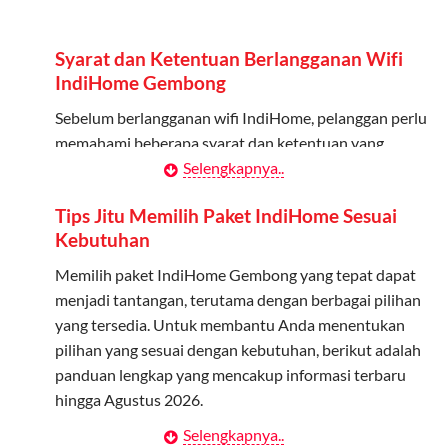
Admin dapat mendaftarkan hingga 5 anggota
keluarga atau teman untuk menggunakan kuota ini.
Syarat dan Ketentuan Berlangganan Wifi
Berlaku Nasional
IndiHome Gembong
Kuota keluarga bisa digunakan di seluruh Indonesia
Sebelum berlangganan wifi IndiHome, pelanggan perlu
untuk jaringan 2G, 3G, dan 4G.
memahami beberapa syarat dan ketentuan yang
berlaku:
Selengkapnya..
Tidak Berlaku untuk Roaming
Kuota ini hanya bisa digunakan di dalam negeri.
Kontrak Berlangganan
Tips Jitu Memilih Paket IndiHome Sesuai
Kebutuhan
Pelanggan harus menandatangani Kontrak
Cara Menggunakan Kuota Keluarga
Berlangganan yang mencakup data pelanggan, jenis
Memilih paket IndiHome Gembong yang tepat dapat
layanan indihome Gembong yang dipilih, serta syarat
menjadi tantangan, terutama dengan berbagai pilihan
Daftarkan Anggota: Admin dapat mendaftarkan anggota
dan ketentuan yang berlaku. Kontrak ini dapat diubah
yang tersedia. Untuk membantu Anda menentukan
melalui aplikasi MyTelkomsel atau website Telkomsel One.
atau ditambah sesuai kebutuhan.
pilihan yang sesuai dengan kebutuhan, berikut adalah
Bagikan Kuota: Setelah terdaftar, anggota bisa langsung
panduan lengkap yang mencakup informasi terbaru
menggunakan kuota keluarga.
Biaya Pasang Baru (PSB)
hingga Agustus 2026.
Pantau Penggunaan: Admin dapat memantau penggunaan
Pelanggan dikenakan Biaya Pasang Baru (PSB) setelah
Selengkapnya..
Menentukan Kebutuhan Kecepatan Internet
kuota melalui aplikasi MyTelkomsel.