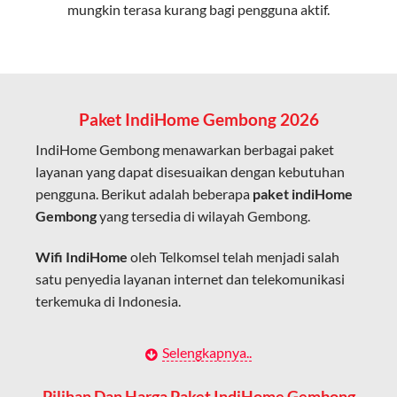
mungkin terasa kurang bagi pengguna aktif.
Cocok untuk aktivitas yang membutuhkan koneksi
cepat seperti gaming, streaming, dan video conference.
Kapasitas Lebih Besar
Mampu menangani banyak perangkat sekaligus tanpa
Paket IndiHome Gembong 2026
penurunan kualitas koneksi.
IndiHome Gembong menawarkan berbagai paket
Dengan teknologi ini, IndiHome memberikan pengalaman
layanan yang dapat disesuaikan dengan kebutuhan
internet yang lebih baik bagi pengguna untuk bekerja,
pengguna. Berikut adalah beberapa
paket indiHome
belajar, dan hiburan di rumah.
Gembong
yang tersedia di wilayah Gembong.
IndiHome sering disebut sebagai WiFi IndiHome karena
Wifi IndiHome
oleh Telkomsel telah menjadi salah
layanan internet yang disediakan menggunakan jaringan
satu penyedia layanan internet dan telekomunikasi
fiber optic dapat dikoneksikan melalui perangkat router
terkemuka di Indonesia.
WiFi.
Hal ini memungkinkan pengguna untuk mengakses
Dengan berbagai pilihan paket indihome Gembong
Selengkapnya..
internet secara nirkabel (wireless) di rumah atau tempat
yang disesuaikan dengan kebutuhan pengguna,
usaha tanpa perlu menggunakan kabel LAN langsung ke
IndiHome Gembong menawarkan solusi lengkap
Pilihan Dan Harga Paket IndiHome Gembong