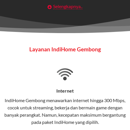
Selengkapnya..
Layanan Wifi Indihome ini dirancang untuk
memberikan solusi lengkap bagi rumah tangga, bisnis,
maupun individu yang membutuhkan konektivitas dan
hiburan berkualitas tinggi.
Wifi IndiHome
Layanan IndiHome Gembong
Wifi IndiHome adalah layanan
internet
berbasis fiber
optic yang disediakan oleh Telkom Indonesia untuk
pengguna rumah dan bisnis.
IndiHome menawarkan koneksi internet yang cepat,
stabil, dan memiliki berbagai pilihan paket IndiHome
Internet
yang dapat disesuaikan dengan kebutuhan pengguna.
IndiHome Gembong menawarkan
internet
hingga 300 Mbps,
cocok untuk streaming, bekerja dan bermain game dengan
Selain internet, layanan IndiHome juga mencakup TV
banyak perangkat. Namun, kecepatan maksimum bergantung
interaktif (
IndiHome TV
) dan telepon rumah dalam
pada paket IndiHome yang dipilih.
satu paket.