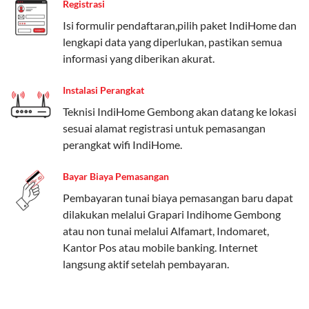
Registrasi
Paket Easy cocok untuk kebutuhan dasar, Paket
Isi formulir pendaftaran,pilih paket IndiHome dan
Complete untuk yang menginginkan fitur lengkap,
lengkapi data yang diperlukan, pastikan semua
dan Paket Dynamic IP untuk pengguna yang
informasi yang diberikan akurat.
memprioritaskan kecepatan internet tinggi.
Instalasi Perangkat
Paket Telkomsel One dengan Kuota Keluarga
Teknisi IndiHome Gembong akan datang ke lokasi
Salah satu fitur unggulan Telkomsel One adalah Paket
sesuai alamat registrasi untuk pemasangan
Kuota Keluarga. Dengan kuota hingga 30 GB, Anda
perangkat wifi IndiHome.
bisa membagikan internet kepada anggota keluarga
atau teman tanpa perlu khawatir kehabisan kuota.
Bayar Biaya Pemasangan
Berikut adalah detailnya:
Pembayaran tunai biaya pemasangan baru dapat
dilakukan melalui Grapari Indihome Gembong
Kuota Keluarga 30 GB
atau non tunai melalui Alfamart, Indomaret,
Kuota ini dapat digunakan secara bersama-sama oleh
Kantor Pos atau mobile banking. Internet
Admin (pelanggan utama) dan anggota yang terdaftar.
langsung aktif setelah pembayaran.
Bisa Dibagi Hingga 5 Anggota