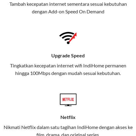
Tambah kecepatan internet sementara sesuai kebutuhan
juga menghadirkan Telkomsel
dengan Add-on
Speed On Demand
One, sebuah solusi lengkap untuk
kebutuhan digital Anda.
Telkomsel One menggabungkan
layanan internet, hiburan, dan
komunikasi dalam satu paket
Upgrade Speed
praktis.
Tingkatkan kecepatan internet wifi IndiHome permanen
hingga 100Mbps dengan mudah sesuai kebutuhan.
Apa Itu Telkomsel One?
Telkomsel One adalah layanan konvergensi yang
menggabungkan konektivitas internet rumah
(IndiHome/Telkomsel Orbit) dan mobile internet
(Telkomsel) dalam satu paket.
Netflix
Layanan ini dirancang untuk memberikan
Nikmati Netflix dalam satu tagihan IndiHome dengan akses ke
pengalaman broadband yang seamless,
film, drama, dan original series.