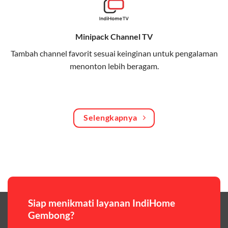
Bagikan kuota internet hingga 30 GB dengan anggota
keluarga atau teman secara praktis.
Minipack Channel TV
One Bill System
Tambah channel favorit sesuai keinginan untuk pengalaman
Tagihan internet rumah dan kuota keluarga digabung
menonton lebih beragam.
dalam satu pembayaran.
WiFi Murah 100 Ribuan
Hemat biaya dengan paket internet berkualitas tinggi
Selengkapnya
yang terjangkau.
Pilihan Paket & Harga Telkomsel One
Telkomsel One menawarkan beragam paket yang bisa
disesuaikan dengan kebutuhan pengguna, mulai dari
paket hemat hingga paket lengkap dengan fitur
premium,berikut ulasan singkatnya:
Siap menikmati layanan IndiHome
Gembong?
Paket Easy