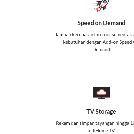
TV Interaktif:
Akses ratusan channel TV lokal dan internas
Telepon Rumah:
Gratis nelpon lokal dan interlokal dengan
Speed on Demand
Bonus Fitur:
Beberapa paket menyertakan bonus seperti gr
Tambah kecepatan internet sementara
kebutuhan dengan Add-on
Speed
Selain Paket IndiHome yang menawarkan la
Demand
solusi lengkap untuk kebutuhan digital An
praktis.
Apa Itu Telkomsel One?
Telkomsel One adalah layanan konvergensi yang menggabung
Layanan ini dirancang untuk memberikan pengalaman broad
TV Storage
Dengan Telkomsel One, Anda tidak terikat pada satu teknolo
Rekam dan simpan tayangan hingga 1
IndiHome TV.
Keunggulan Telkomsel One