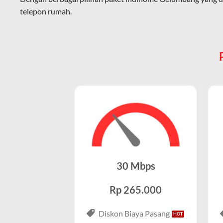
telepon rumah.
Hal ini memungkinkan pengguna untuk me
LAN langsung ke perangkat mereka.
Paket IndiHome Internet Saja – IndiHome 1P (
WiFi adalah Cara Akses Utam
Paket IndiHome Internet Saja
dirancang khusus untuk peng
Saat pelanggan berlangganan Wifi In
Paket ini cocok untuk individu, mahasiswa, atau profesional
smart TV terhubung ke internet tanpa 
Keunggulan Paket Internet Saja
Karena sebagian besar pengguna IndiH
hari.
Kecepatan Tinggi:
Wifi IndiHome menawarkan kecepatan in
Membedakan dengan Jaringan
Stabil dan Andal:
Menggunakan jaringan fiber optik, koneksi wifi
Tanpa Kuota:
Internet wifi indiHome tanpa batas (unlimited) seh
WiFi IndiHome Gelumbang menggunakan 
30 Mbps
provider seluler (misalnya 4G/5G). 
Harga Terjangkau:
Paket ini tersedia dalam berbagai pilihan har
Rp 265.000
Merek yang Melekat dengan 
Paket IndiHome Internet & Telepon – IndiHom
Diskon Biaya Pasang
IndiHome Gelumbang adalah salah sat