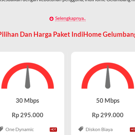
ngakses internet secara nirkabel (wireless) di rumah atau temp
Selengkapnya..
Single Play)
a
Pilihan Dan Harga Paket IndiHome Gelumban
guna yang membutuhkan koneksi internet cepat tanpa layanan ta
diHome, mereka mendapatkan router WiFi yang memungkinkan pera
 yang mengutamakan konektivitas internet untuk bekerja, belajar,
kabel.
ome mengakses internet melalui WiFi, istilah Wifi IndiHome menj
ternet hingga 300 Mbps, tergantung pada paket IndiHome yang d
 Seluler
 IndiHome dikenal stabil dan minim gangguan.
ingga Anda bisa streaming, gaming, atau bekerja tanpa khawatir kehabisan
jaringan fiber optik tetap (fixed broadband), berbeda dengan jar
30 Mbps
50 Mbps
Dengan demikian, orang menyebutnya WiFi IndiHome untuk membeda
ga, mulai dari Rp200.000-an per bulan.
Rp 295.000
Rp 299.000
Layanan WiFi
e 2P (Double Play)
One Dynamic
Diskon Biaya
u penyedia internet rumah terbesar di Indonesia, sehingga bany