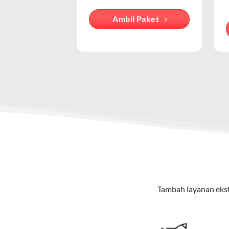
Paket ini menggabungkan layanan wifi indihome cepat deng
rumah dengan IndiHome Gelumbang. Ba
yang membutuhkan komunikasi telepon dan internet yang h
Ambil Paket
penyedia lain.
Keunggulan Paket IndiHome Internet & Telepon
Secara teknis, IndiHome adalah layan
melalui jaringan nirkabel yang dised
Internet Unlimited:
Nikmati internet wifi IndiHome tanpa 
Telepon Rumah:
Gratis nelpon lokal dan interlokal dengan
Hemat Biaya:
Lebih ekonomis dibandingkan berlangganan l
Bonus Fitur:
Beberapa paket menyertakan fitur tambahan seperti v
Paket IndiHome Internet, TV & Telepon – Indi
Paket IndiHome Internet, TV & Telepon
adalah solusi lengk
menikmati hiburan TV berkualitas, internet cepat, dan komu
Tambah layanan ekst
Keunggulan Paket IndiHome Internet, TV & Telepo
Internet Cepat:
Kecepatan wifi IndiHome ini mencapai 30