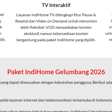
TV Interaktif
erapa keunggulan:
net
Layanan
IndiHome TV
dilengkapi fitur Pause &
,
Rewind dan Video on Demand untuk menonton
ta dalam kecepatan tinggi hingga 1 Gbps, lebih cepat dibanding
k
I
lebih fleksibel. VOD menyediakan konten
m
unt
eksklusif, namun ketersediaan konten
lih.
m
bergantung pada paket IndiHome yang dipilih.
erensi elektromagnetik, sehingga koneksi tetap lancar.
an koneksi cepat seperti gaming, streaming, dan video conferenc
Paket IndiHome Gelumbang 2026
ang dapat disesuaikan dengan kebutuhan pengguna. Berikut ad
ligus tanpa penurunan kualitas koneksi.
an pengalaman internet yang lebih baik bagi pengguna untuk beker
yedia layanan internet dan telekomunikasi terkemuka di Indonesia
diHome karena layanan internet yang disediakan menggunakan jar
isesuaikan dengan kebutuhan pengguna, IndiHome Gelumbang men