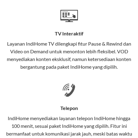
Teknologi di Balik WiFi IndiHome
Wifi IndiHome menggunakan teknologi Fiber To The
Home (FTTH), yang berarti koneksi internet
TV Interaktif
menggunakan kabel serat optik hingga ke rumah
pelanggan. Teknologi ini memiliki beberapa
Layanan
IndiHome TV
dilengkapi fitur Pause & Rewind dan
keunggulan:
Video on Demand untuk menonton lebih fleksibel. VOD
menyediakan konten eksklusif, namun ketersediaan konten
Kecepatan Tinggi
bergantung pada paket IndiHome yang dipilih.
Serat optik mampu mentransmisikan data dalam
kecepatan tinggi hingga 1 Gbps, lebih cepat
dibandingkan kabel tembaga atau DSL.
Koneksi Stabil
Telepon
Minim gangguan dari cuaca atau interferensi
IndiHome menyediakan layanan
telepon IndiHome
hingga
elektromagnetik, sehingga koneksi tetap lancar.
100 menit, sesuai paket IndiHome yang dipilih. Fitur ini
bermanfaat untuk komunikasi jarak jauh, meski batas waktu
Latensi Rendah