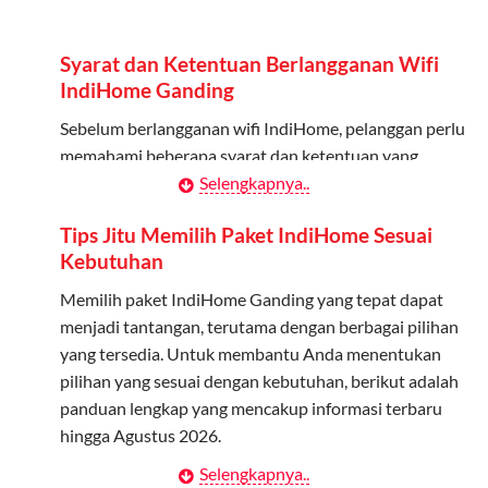
Admin dapat mendaftarkan hingga 5 anggota
keluarga atau teman untuk menggunakan kuota ini.
Syarat dan Ketentuan Berlangganan Wifi
Berlaku Nasional
IndiHome Ganding
Kuota keluarga bisa digunakan di seluruh Indonesia
Sebelum berlangganan wifi IndiHome, pelanggan perlu
untuk jaringan 2G, 3G, dan 4G.
memahami beberapa syarat dan ketentuan yang
berlaku:
Selengkapnya..
Tidak Berlaku untuk Roaming
Kuota ini hanya bisa digunakan di dalam negeri.
Kontrak Berlangganan
Tips Jitu Memilih Paket IndiHome Sesuai
Kebutuhan
Pelanggan harus menandatangani Kontrak
Cara Menggunakan Kuota Keluarga
Berlangganan yang mencakup data pelanggan, jenis
Memilih paket IndiHome Ganding yang tepat dapat
layanan indihome Ganding yang dipilih, serta syarat
menjadi tantangan, terutama dengan berbagai pilihan
Daftarkan Anggota: Admin dapat mendaftarkan anggota
dan ketentuan yang berlaku. Kontrak ini dapat diubah
yang tersedia. Untuk membantu Anda menentukan
melalui aplikasi MyTelkomsel atau website Telkomsel One.
atau ditambah sesuai kebutuhan.
pilihan yang sesuai dengan kebutuhan, berikut adalah
Bagikan Kuota: Setelah terdaftar, anggota bisa langsung
panduan lengkap yang mencakup informasi terbaru
menggunakan kuota keluarga.
Biaya Pasang Baru (PSB)
hingga Agustus 2026.
Pantau Penggunaan: Admin dapat memantau penggunaan
Pelanggan dikenakan Biaya Pasang Baru (PSB) setelah
Selengkapnya..
Menentukan Kebutuhan Kecepatan Internet
kuota melalui aplikasi MyTelkomsel.