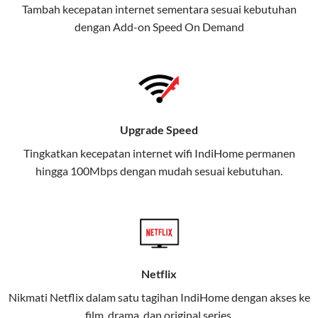
Tambah kecepatan internet sementara sesuai kebutuhan
juga menghadirkan Telkomsel
dengan Add-on
Speed On Demand
One, sebuah solusi lengkap untuk
kebutuhan digital Anda.
Telkomsel One menggabungkan
layanan internet, hiburan, dan
komunikasi dalam satu paket
Upgrade Speed
praktis.
Tingkatkan kecepatan internet wifi IndiHome permanen
hingga 100Mbps dengan mudah sesuai kebutuhan.
Apa Itu Telkomsel One?
Telkomsel One adalah layanan konvergensi yang
menggabungkan konektivitas internet rumah
(IndiHome/Telkomsel Orbit) dan mobile internet
(Telkomsel) dalam satu paket.
Netflix
Layanan ini dirancang untuk memberikan
Nikmati Netflix dalam satu tagihan IndiHome dengan akses ke
pengalaman broadband yang seamless,
film, drama, dan original series.