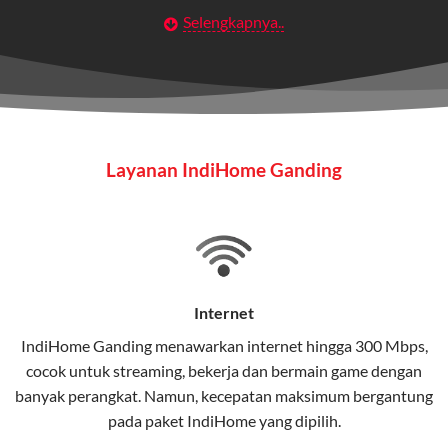
Selengkapnya..
Layanan Wifi Indihome ini dirancang untuk
memberikan solusi lengkap bagi rumah tangga, bisnis,
maupun individu yang membutuhkan konektivitas dan
hiburan berkualitas tinggi.
Wifi IndiHome
Layanan IndiHome Ganding
Wifi IndiHome adalah layanan
internet
berbasis fiber
optic yang disediakan oleh Telkom Indonesia untuk
pengguna rumah dan bisnis.
IndiHome menawarkan koneksi internet yang cepat,
stabil, dan memiliki berbagai pilihan paket IndiHome
Internet
yang dapat disesuaikan dengan kebutuhan pengguna.
IndiHome Ganding menawarkan
internet
hingga 300 Mbps,
cocok untuk streaming, bekerja dan bermain game dengan
Selain internet, layanan IndiHome juga mencakup TV
banyak perangkat. Namun, kecepatan maksimum bergantung
interaktif (
IndiHome TV
) dan telepon rumah dalam
pada paket IndiHome yang dipilih.
satu paket.