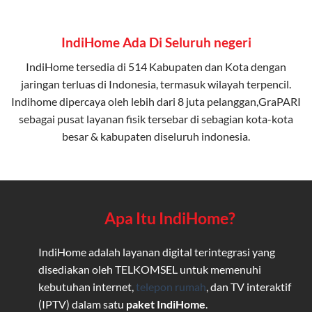
IndiHome Ada Di Seluruh negeri
IndiHome tersedia di 514 Kabupaten dan Kota dengan
jaringan terluas di Indonesia, termasuk wilayah terpencil.
Indihome dipercaya oleh lebih dari 8 juta pelanggan,GraPARI
sebagai pusat layanan fisik tersebar di sebagian kota-kota
besar & kabupaten diseluruh indonesia.
Apa Itu IndiHome?
IndiHome adalah layanan digital terintegrasi yang
disediakan oleh TELKOMSEL untuk memenuhi
kebutuhan internet,
telepon rumah
, dan TV interaktif
(IPTV) dalam satu
paket IndiHome
.