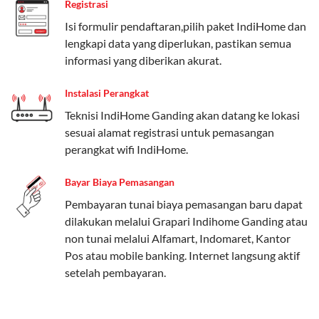
Registrasi
Paket Easy cocok untuk kebutuhan dasar, Paket
Isi formulir pendaftaran,pilih paket IndiHome dan
Complete untuk yang menginginkan fitur lengkap,
lengkapi data yang diperlukan, pastikan semua
dan Paket Dynamic IP untuk pengguna yang
informasi yang diberikan akurat.
memprioritaskan kecepatan internet tinggi.
Instalasi Perangkat
Paket Telkomsel One dengan Kuota Keluarga
Teknisi IndiHome Ganding akan datang ke lokasi
Salah satu fitur unggulan Telkomsel One adalah Paket
sesuai alamat registrasi untuk pemasangan
Kuota Keluarga. Dengan kuota hingga 30 GB, Anda
perangkat wifi IndiHome.
bisa membagikan internet kepada anggota keluarga
atau teman tanpa perlu khawatir kehabisan kuota.
Bayar Biaya Pemasangan
Berikut adalah detailnya:
Pembayaran tunai biaya pemasangan baru dapat
dilakukan melalui Grapari Indihome Ganding atau
Kuota Keluarga 30 GB
non tunai melalui Alfamart, Indomaret, Kantor
Kuota ini dapat digunakan secara bersama-sama oleh
Pos atau mobile banking. Internet langsung aktif
Admin (pelanggan utama) dan anggota yang terdaftar.
setelah pembayaran.
Bisa Dibagi Hingga 5 Anggota