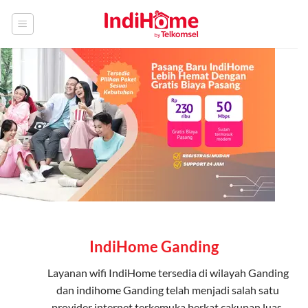
Skip
to
content
IndiHome Ganding
Layanan
wifi IndiHome
tersedia di wilayah Ganding
dan indihome Ganding telah menjadi salah satu
provider internet terkemuka berkat cakupan luas,