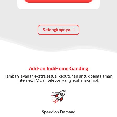
berkualitas, internet cepat, dan komunikasi telepon
dalam satu langganan.
Keunggulan Paket IndiHome Internet, TV & Telepon
Selengkapnya
Internet Cepat:
Kecepatan wifi IndiHome ini mencapai
300 Mbps untuk aktivitas online tanpa hambatan.
TV Interaktif:
Akses ratusan channel TV lokal dan
internasional, termasuk fitur replay dan on-demand.
Telepon Rumah:
Gratis nelpon lokal dan interlokal dengan
Add-on IndiHome Ganding
kuota tertentu.
Tambah layanan ekstra sesuai kebutuhan untuk pengalaman
Bonus Fitur:
Beberapa paket menyertakan bonus seperti
internet, TV, dan telepon yang lebih maksimal!
gratis streaming platform atau diskon langganan.
Selain Paket IndiHome yang
menawarkan layanan internet,
Speed on Demand
TV, dan telepon rumah, Telkomsel