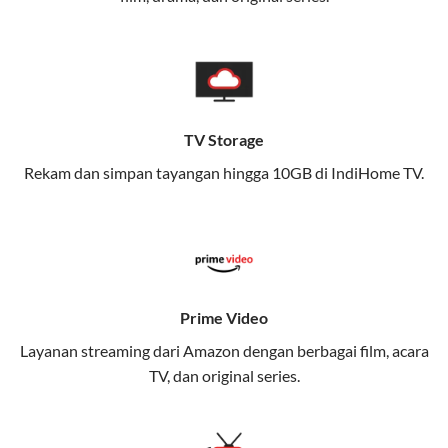
memungkinkan Anda menikmati internet cepat baik
di rumah maupun saat bepergian.
Dengan Telkomsel One, Anda tidak terikat pada satu
teknologi jaringan tertentu, sehingga bisa menikmati
fleksibilitas dan kenyamanan maksimal.
TV Storage
Rekam dan simpan tayangan hingga 10GB di IndiHome TV.
Keunggulan Telkomsel One
Kecepatan Internet Hingga 300 Mbps
Nikmati kecepatan internet super cepat untuk
streaming, gaming, dan bekerja dari rumah.
Dynamic IP
Prime Video
Memudahkan Anda dalam mengelola jaringan dan
Layanan streaming dari Amazon dengan berbagai film, acara
meningkatkan keamanan.
TV, dan original series.
Kuota Keluarga