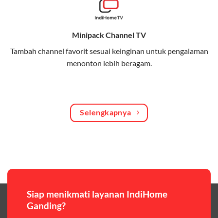
Bagikan kuota internet hingga 30 GB dengan anggota
keluarga atau teman secara praktis.
Minipack Channel TV
One Bill System
Tambah channel favorit sesuai keinginan untuk pengalaman
Tagihan internet rumah dan kuota keluarga digabung
menonton lebih beragam.
dalam satu pembayaran.
WiFi Murah 100 Ribuan
Hemat biaya dengan paket internet berkualitas tinggi
Selengkapnya
yang terjangkau.
Pilihan Paket & Harga Telkomsel One
Telkomsel One menawarkan beragam paket yang bisa
disesuaikan dengan kebutuhan pengguna, mulai dari
paket hemat hingga paket lengkap dengan fitur
premium,berikut ulasan singkatnya:
Siap menikmati layanan IndiHome
Ganding?
Paket Easy