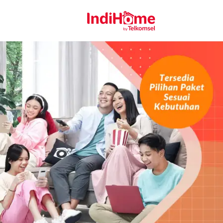
Skip
to
content