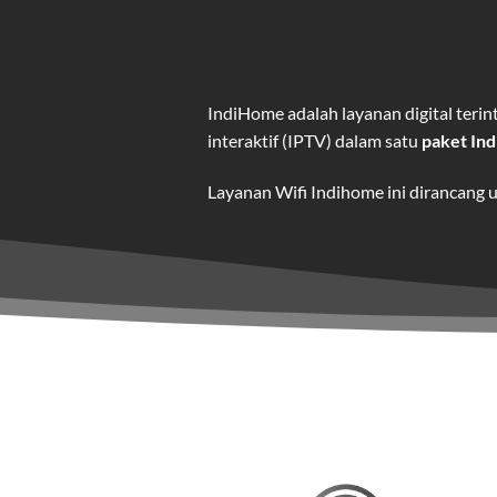
IndiHome adalah layanan digital ter
interaktif (IPTV) dalam satu
paket In
Layanan Wifi Indihome ini dirancang 
dan hiburan berkualitas tinggi.
Wifi IndiHome adalah layanan
interne
IndiHome menawarkan koneksi internet
kebutuhan pengguna.
Selain internet, layanan IndiHome jug