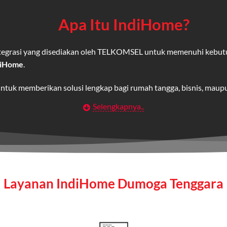
Apa Itu IndiHome?
integrasi yang disediakan oleh TELKOMSEL untuk memenuhi kebut
diHome
.
untuk memberikan solusi lengkap bagi rumah tangga, bisnis, mau
Selengkapnya..
Wifi IndiHome
t
berbasis fiber optic yang disediakan oleh Telkom Indonesia unt
 yang cepat, stabil, dan memiliki berbagai pilihan paket IndiHo
Layanan IndiHome Dumoga Tenggara
a mencakup TV interaktif (
IndiHome TV
) dan telepon rumah dalam