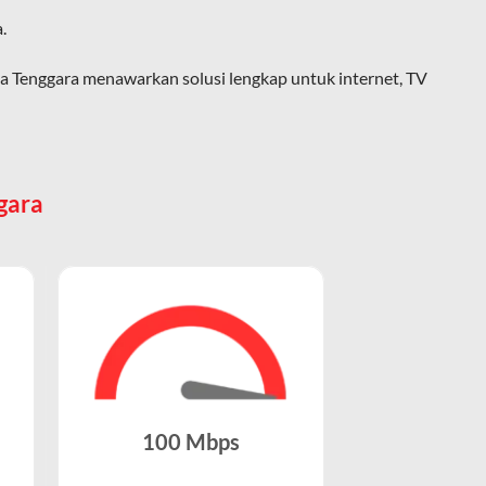
ingan fiber optic dapat dikoneksikan
.
Tenggara menawarkan solusi lengkap untuk internet, TV
at usaha tanpa perlu menggunakan kabel
gara
mbahan seperti TV atau telepon.
ngkat seperti smartphone, laptop, dan
 atau hiburan.
adi lebih populer dalam percakapan sehari-
ipilih.
gan jaringan seluler yang berbasis sinyal
 kuota.
bedakan dari paket data seluler.
100 Mbps