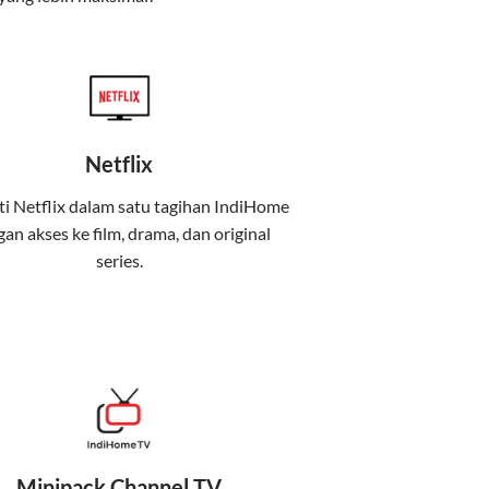
Netflix
i Netflix dalam satu tagihan IndiHome
an akses ke film, drama, dan original
uga menghadirkan Telkomsel One, sebuah
series.
iburan, dan komunikasi dalam satu paket
 mobile internet (Telkomsel) dalam satu paket.
at baik di rumah maupun saat bepergian.
Minipack Channel TV