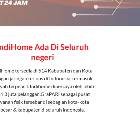
IndiHome Ada Di Seluruh
negeri
iHome tersedia di 514 Kabupaten dan Kota
gan jaringan terluas di Indonesia, termasuk
yah terpencil. Indihome dipercaya oleh lebih
ri 8 juta pelanggan,GraPARI sebagai pusat
ayanan fisik tersebar di sebagian kota-kota
besar & kabupaten diseluruh indonesia.