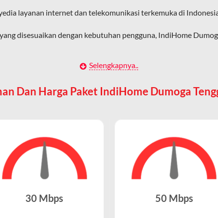
diHome karena layanan internet yang disediakan menggunakan jar
yedia layanan internet dan telekomunikasi terkemuka di Indonesia
 yang disesuaikan dengan kebutuhan pengguna, IndiHome Dumoga 
ngakses internet secara nirkabel (wireless) di rumah atau temp
Selengkapnya..
Single Play)
a
ihan Dan Harga Paket IndiHome Dumoga Teng
guna yang membutuhkan koneksi internet cepat tanpa layanan ta
diHome, mereka mendapatkan router WiFi yang memungkinkan pera
kabel.
 yang mengutamakan konektivitas internet untuk bekerja, belajar,
ome mengakses internet melalui WiFi, istilah Wifi IndiHome menj
ternet hingga 300 Mbps, tergantung pada paket IndiHome yang d
 Seluler
 IndiHome dikenal stabil dan minim gangguan.
nakan jaringan fiber optik tetap (fixed broadband), berbeda den
ingga Anda bisa streaming, gaming, atau bekerja tanpa khawatir kehabisan
G). Dengan demikian, orang menyebutnya WiFi IndiHome untuk mem
30 Mbps
50 Mbps
ga, mulai dari Rp200.000-an per bulan.