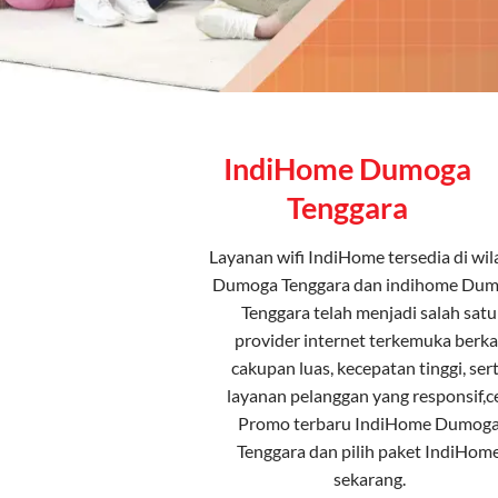
IndiHome Dumoga
Tenggara
Layanan
wifi IndiHome
tersedia di wi
Dumoga Tenggara dan indihome Du
Tenggara telah menjadi salah satu
provider internet terkemuka berka
cakupan luas, kecepatan tinggi, ser
layanan pelanggan yang responsif,c
Promo terbaru IndiHome Dumog
Tenggara dan pilih
paket IndiHom
sekarang.