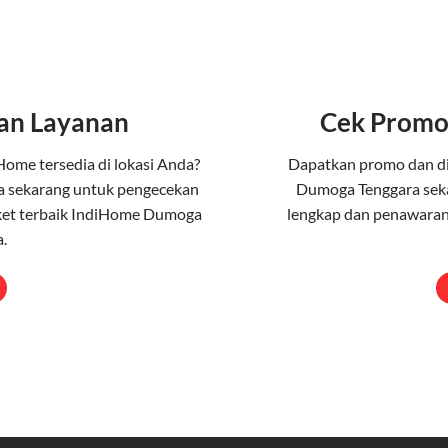
an Layanan
Cek Promo
Home tersedia di lokasi Anda?
Dapatkan promo dan d
 sekarang untuk pengecekan
Dumoga Tenggara seka
ket terbaik IndiHome Dumoga
lengkap dan penawaran
.