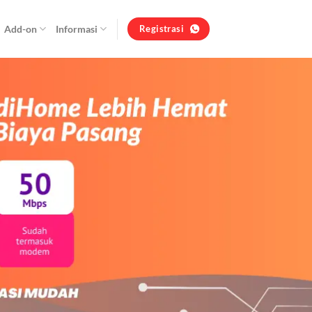
Add-on
Informasi
Registrasi