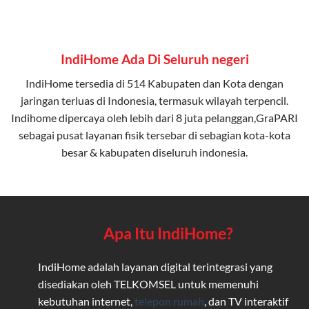
IndiHome Ada Di Seluruh negeri
IndiHome tersedia di 514 Kabupaten dan Kota dengan
jaringan terluas di Indonesia, termasuk wilayah terpencil.
Indihome dipercaya oleh lebih dari 8 juta pelanggan,GraPARI
sebagai pusat layanan fisik tersebar di sebagian kota-kota
besar & kabupaten diseluruh indonesia.
Apa Itu IndiHome?
IndiHome adalah layanan digital terintegrasi yang
disediakan oleh TELKOMSEL untuk memenuhi
kebutuhan internet,
telepon rumah
, dan TV interaktif