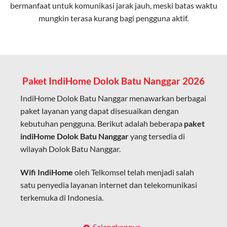
bermanfaat untuk komunikasi jarak jauh, meski batas waktu
Latensi Rendah
mungkin terasa kurang bagi pengguna aktif.
Cocok untuk aktivitas yang membutuhkan koneksi
cepat seperti gaming, streaming, dan video conference.
Kapasitas Lebih Besar
Mampu menangani banyak perangkat sekaligus tanpa
Paket IndiHome Dolok Batu Nanggar 2026
penurunan kualitas koneksi.
IndiHome Dolok Batu Nanggar menawarkan berbagai
Dengan teknologi ini, IndiHome memberikan pengalaman
paket layanan yang dapat disesuaikan dengan
internet yang lebih baik bagi pengguna untuk bekerja,
kebutuhan pengguna. Berikut adalah beberapa
paket
belajar, dan hiburan di rumah.
indiHome Dolok Batu Nanggar
yang tersedia di
wilayah Dolok Batu Nanggar.
IndiHome sering disebut sebagai WiFi IndiHome karena
layanan internet yang disediakan menggunakan jaringan
Wifi IndiHome
oleh Telkomsel telah menjadi salah
fiber optic dapat dikoneksikan melalui perangkat router
satu penyedia layanan internet dan telekomunikasi
WiFi.
terkemuka di Indonesia.
Hal ini memungkinkan pengguna untuk mengakses
internet secara nirkabel (wireless) di rumah atau tempat
Dengan berbagai pilihan paket indihome Dolok Batu
Selengkapnya..