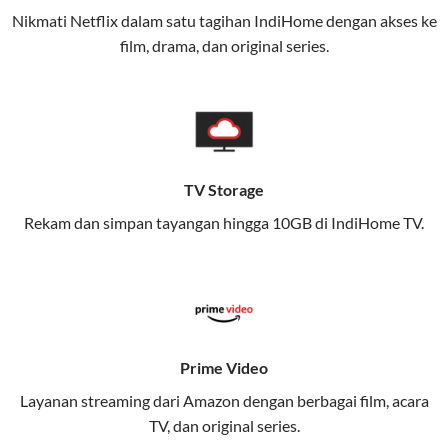
Nikmati Netflix dalam satu tagihan IndiHome dengan akses ke
Layanan ini dirancang untuk memberikan
film, drama, dan original series.
pengalaman broadband yang seamless,
memungkinkan Anda menikmati internet cepat baik
di rumah maupun saat bepergian.
Dengan Telkomsel One, Anda tidak terikat pada satu
teknologi jaringan tertentu, sehingga bisa menikmati
TV Storage
fleksibilitas dan kenyamanan maksimal.
Rekam dan simpan tayangan hingga 10GB di IndiHome TV.
Keunggulan Telkomsel One
Kecepatan Internet Hingga 300 Mbps
Nikmati kecepatan internet super cepat untuk
streaming, gaming, dan bekerja dari rumah.
Prime Video
Dynamic IP
Layanan streaming dari Amazon dengan berbagai film, acara
Memudahkan Anda dalam mengelola jaringan dan
TV, dan original series.
meningkatkan keamanan.