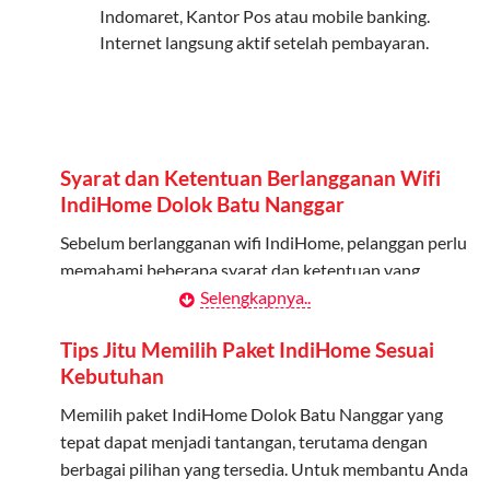
Indomaret, Kantor Pos atau mobile banking.
Internet langsung aktif setelah pembayaran.
Bisa Dibagi Hingga 5 Anggota
Admin dapat mendaftarkan hingga 5 anggota
keluarga atau teman untuk menggunakan kuota ini.
Berlaku Nasional
Syarat dan Ketentuan Berlangganan Wifi
Kuota keluarga bisa digunakan di seluruh Indonesia
IndiHome Dolok Batu Nanggar
untuk jaringan 2G, 3G, dan 4G.
Sebelum berlangganan wifi IndiHome, pelanggan perlu
memahami beberapa syarat dan ketentuan yang
Tidak Berlaku untuk Roaming
berlaku:
Selengkapnya..
Kuota ini hanya bisa digunakan di dalam negeri.
Kontrak Berlangganan
Tips Jitu Memilih Paket IndiHome Sesuai
Cara Menggunakan Kuota Keluarga
Kebutuhan
Pelanggan harus menandatangani Kontrak
Berlangganan yang mencakup data pelanggan, jenis
Memilih paket IndiHome Dolok Batu Nanggar yang
Daftarkan Anggota: Admin dapat mendaftarkan anggota
layanan indihome Dolok Batu Nanggar yang dipilih,
tepat dapat menjadi tantangan, terutama dengan
melalui aplikasi MyTelkomsel atau website Telkomsel One.
serta syarat dan ketentuan yang berlaku. Kontrak ini
berbagai pilihan yang tersedia. Untuk membantu Anda
Bagikan Kuota: Setelah terdaftar, anggota bisa langsung