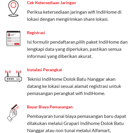
Cek Ketersediaan Jaringan
Pengguna bisa memilih sesuai kebutuhan, baik untuk
Periksa ketersediaan jaringan wifi IndiHome di
internet, komunikasi, atau hiburan.
lokasi dengan mengirimkan share lokasi.
Paket Easy cocok untuk kebutuhan dasar, Paket
Registrasi
Complete untuk yang menginginkan fitur lengkap,
dan Paket Dynamic IP untuk pengguna yang
Isi formulir pendaftaran,pilih paket IndiHome dan
memprioritaskan kecepatan internet tinggi.
lengkapi data yang diperlukan, pastikan semua
informasi yang diberikan akurat.
Paket Telkomsel One dengan Kuota Keluarga
Instalasi Perangkat
Salah satu fitur unggulan Telkomsel One adalah Paket
Teknisi IndiHome Dolok Batu Nanggar akan
Kuota Keluarga. Dengan kuota hingga 30 GB, Anda
datang ke lokasi sesuai alamat registrasi untuk
bisa membagikan internet kepada anggota keluarga
pemasangan perangkat wifi IndiHome.
atau teman tanpa perlu khawatir kehabisan kuota.
Berikut adalah detailnya:
Bayar Biaya Pemasangan
Kuota Keluarga 30 GB
Pembayaran tunai biaya pemasangan baru dapat
dilakukan melalui Grapari Indihome Dolok Batu
Kuota ini dapat digunakan secara bersama-sama oleh
Nanggar atau non tunai melalui Alfamart,
Admin (pelanggan utama) dan anggota yang terdaftar.