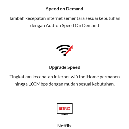
Selain Paket IndiHome yang
Speed on Demand
menawarkan layanan internet,
Tambah kecepatan internet sementara sesuai kebutuhan
TV, dan telepon rumah, Telkomsel
dengan Add-on
Speed On Demand
juga menghadirkan Telkomsel
One, sebuah solusi lengkap untuk
kebutuhan digital Anda.
Telkomsel One menggabungkan
layanan internet, hiburan, dan
Upgrade Speed
komunikasi dalam satu paket
Tingkatkan kecepatan internet wifi IndiHome permanen
praktis.
hingga 100Mbps dengan mudah sesuai kebutuhan.
Apa Itu Telkomsel One?
Telkomsel One adalah layanan konvergensi yang
menggabungkan konektivitas internet rumah
(IndiHome/Telkomsel Orbit) dan mobile internet
Netflix
(Telkomsel) dalam satu paket.