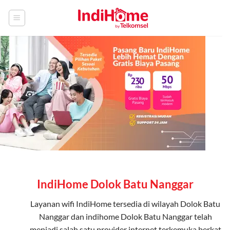
Skip
to
content
IndiHome Dolok Batu Nanggar
Layanan
wifi IndiHome
tersedia di wilayah Dolok Batu
Nanggar dan indihome Dolok Batu Nanggar telah
menjadi salah satu provider internet terkemuka berkat