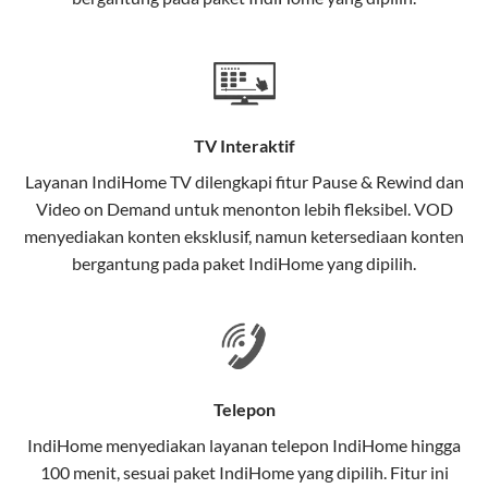
satu paket.
Teknologi di Balik WiFi IndiHome
Wifi IndiHome menggunakan teknologi Fiber To The
Home (FTTH), yang berarti koneksi internet
TV Interaktif
menggunakan kabel serat optik hingga ke rumah
pelanggan. Teknologi ini memiliki beberapa
Layanan
IndiHome TV
dilengkapi fitur Pause & Rewind dan
keunggulan:
Video on Demand untuk menonton lebih fleksibel. VOD
menyediakan konten eksklusif, namun ketersediaan konten
Kecepatan Tinggi
bergantung pada paket IndiHome yang dipilih.
Serat optik mampu mentransmisikan data dalam
kecepatan tinggi hingga 1 Gbps, lebih cepat
dibandingkan kabel tembaga atau DSL.
Koneksi Stabil
Telepon
Minim gangguan dari cuaca atau interferensi
IndiHome menyediakan layanan
telepon IndiHome
hingga
elektromagnetik, sehingga koneksi tetap lancar.
100 menit, sesuai paket IndiHome yang dipilih. Fitur ini