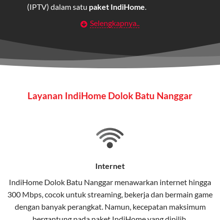
(IPTV) dalam satu
paket IndiHome
.
Selengkapnya..
Layanan Wifi Indihome ini dirancang untuk
memberikan solusi lengkap bagi rumah tangga, bisnis,
maupun individu yang membutuhkan konektivitas dan
hiburan berkualitas tinggi.
Wifi IndiHome
Layanan IndiHome Dolok Batu Nanggar
Wifi IndiHome adalah layanan
internet
berbasis fiber
optic yang disediakan oleh Telkom Indonesia untuk
pengguna rumah dan bisnis.
IndiHome menawarkan koneksi internet yang cepat,
stabil, dan memiliki berbagai pilihan paket IndiHome
Internet
yang dapat disesuaikan dengan kebutuhan pengguna.
IndiHome Dolok Batu Nanggar menawarkan
internet
hingga
300 Mbps, cocok untuk streaming, bekerja dan bermain game
Selain internet, layanan IndiHome juga mencakup TV
dengan banyak perangkat. Namun, kecepatan maksimum
interaktif (
IndiHome TV
) dan telepon rumah dalam
bergantung pada paket IndiHome yang dipilih.