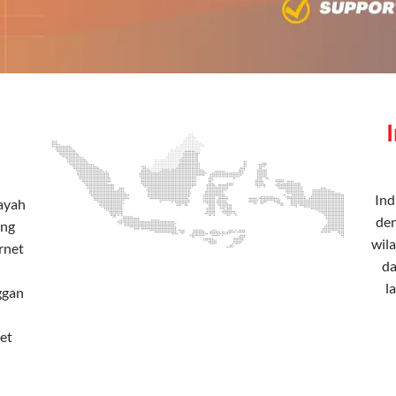
Ind
layah
den
ang
wila
rnet
da
l
ggan
et