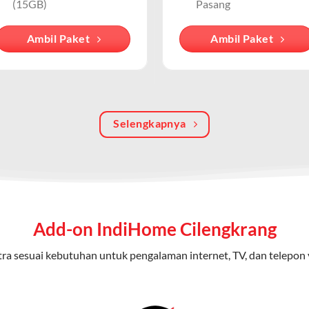
an telepon rumah yang memungkinkan Anda menikmati konektivitas
(15GB)
Pasang
ahkan, dalam banyak percakapan, “WiFi” sering kali langsung d
andal.
Ambil Paket
Ambil Paket
an internet berbasis fiber optic, sementara WiFi IndiHome menga
iakan oleh modem/router IndiHome di rumah atau kantor.
batas dengan kecepatan tinggi.
 kuota tertentu.
Selengkapnya
ayanan secara terpisah.
oicemail atau call waiting.
Home 3P (Triple Play)
ap dari IndiHome yang menggabungkan internet, TV kabel (IndiHom
Add-on IndiHome Cilengkrang
nikasi telepon dalam satu langganan.
ra sesuai kebutuhan untuk pengalaman internet, TV, dan telepon 
n
0 Mbps untuk aktivitas online tanpa hambatan.