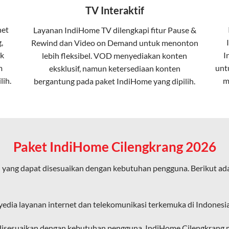
TV Interaktif
erapa keunggulan:
net
Layanan
IndiHome TV
dilengkapi fitur Pause &
,
Rewind dan Video on Demand untuk menonton
ta dalam kecepatan tinggi hingga 1 Gbps, lebih cepat dibanding
k
I
lebih fleksibel. VOD menyediakan konten
m
unt
eksklusif, namun ketersediaan konten
lih.
m
bergantung pada paket IndiHome yang dipilih.
erensi elektromagnetik, sehingga koneksi tetap lancar.
an koneksi cepat seperti gaming, streaming, dan video conferenc
Paket IndiHome Cilengkrang 2026
 yang dapat disesuaikan dengan kebutuhan pengguna. Berikut ad
ligus tanpa penurunan kualitas koneksi.
an pengalaman internet yang lebih baik bagi pengguna untuk beker
yedia layanan internet dan telekomunikasi terkemuka di Indonesia
diHome karena layanan internet yang disediakan menggunakan jar
disesuaikan dengan kebutuhan pengguna, IndiHome Cilengkrang me