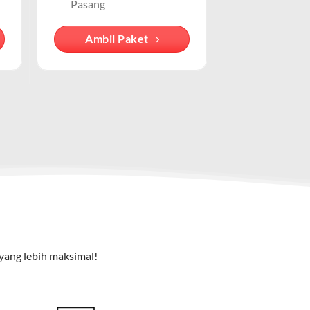
 lengkap. Cocok untuk keluarga atau pelaku bisnis kecil
Pasang
iasosiasikan dengan IndiHome , meskipun
Ambil Paket
cu pada cara pengguna mengakses internet
e TV), dan telepon rumah. Dengan paket ini, Anda bisa
yang lebih maksimal!