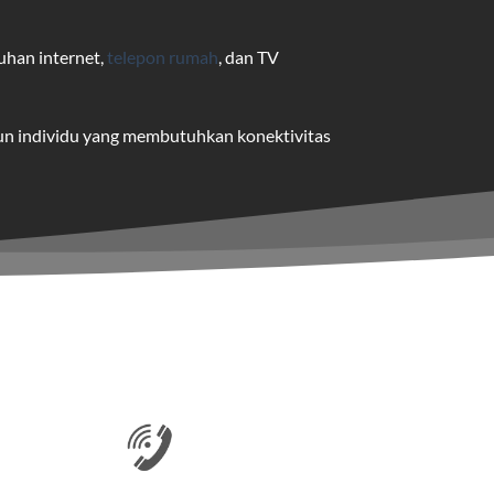
uhan internet,
telepon rumah
, dan TV
pun individu yang membutuhkan konektivitas
uk pengguna rumah dan bisnis.
me yang dapat disesuaikan dengan
 satu paket.
nakan kabel serat optik hingga ke rumah