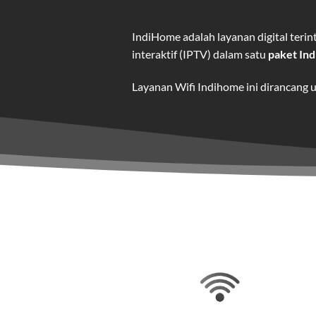
IndiHome adalah layanan digital ter
interaktif (IPTV) dalam satu
paket In
Layanan Wifi Indihome ini dirancang 
dan hiburan berkualitas tinggi.
Wifi IndiHome adalah layanan
interne
IndiHome menawarkan koneksi internet
kebutuhan pengguna.
Selain internet, layanan IndiHome jug
Teknologi di Balik WiFi Indi
Wifi IndiHome menggunakan teknologi 