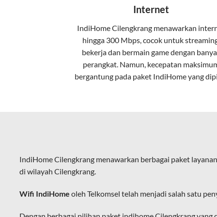
Internet
pelanggan. Teknologi ini memiliki beb
IndiHome Cilengkrang menawarkan
inter
Kecepatan Tinggi
hingga 300 Mbps, cocok untuk streaming
Serat optik mampu mentransmisikan da
bekerja dan bermain game dengan banya
perangkat. Namun, kecepatan maksimu
Koneksi Stabil
bergantung pada paket IndiHome yang dipi
Minim gangguan dari cuaca atau interf
Latensi Rendah
Cocok untuk aktivitas yang membutuhk
Kapasitas Lebih Besar
IndiHome Cilengkrang menawarkan berbagai paket layanan
Mampu menangani banyak perangkat seka
di wilayah Cilengkrang.
Dengan teknologi ini, IndiHome memberik
Wifi IndiHome
oleh Telkomsel telah menjadi salah satu pen
IndiHome sering disebut sebagai WiFi In
melalui perangkat router WiFi.
Dengan berbagai pilihan paket indihome Cilengkrang yang 