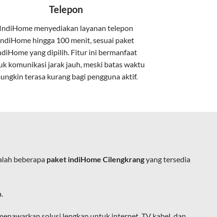
Telepon
IndiHome menyediakan layanan
telepon
IndiHome
hingga 100 menit, sesuai paket
kan kabel tembaga atau DSL.
ndiHome yang dipilih. Fitur ini bermanfaat
uk komunikasi jarak jauh, meski batas waktu
ungkin terasa kurang bagi pengguna aktif.
e.
alah beberapa
paket indiHome Cilengkrang
yang tersedia
ja, belajar, dan hiburan di rumah.
.
ingan fiber optic dapat dikoneksikan
nawarkan solusi lengkap untuk internet, TV kabel, dan