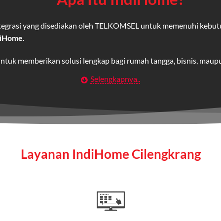
integrasi yang disediakan oleh TELKOMSEL untuk memenuhi kebut
diHome
.
untuk memberikan solusi lengkap bagi rumah tangga, bisnis, mau
Selengkapnya..
Wifi IndiHome
t
berbasis fiber optic yang disediakan oleh Telkom Indonesia unt
 yang cepat, stabil, dan memiliki berbagai pilihan paket IndiHo
Layanan IndiHome Cilengkrang
a mencakup TV interaktif (
IndiHome TV
) dan telepon rumah dalam
Home
Fiber To The Home (FTTH), yang berarti koneksi internet menggu