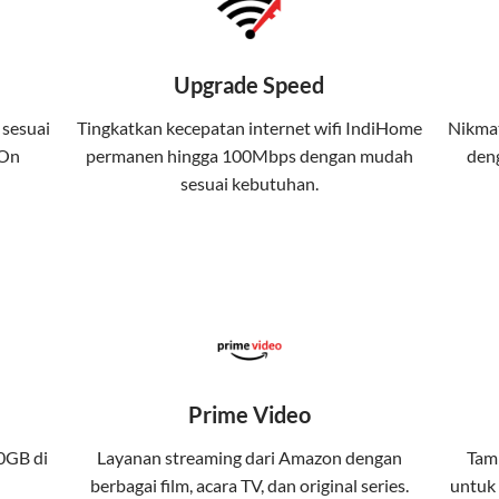
ional, termasuk fitur replay dan on-demand.
 kuota tertentu.
Upgrade Speed
atis streaming platform atau diskon langganan.
 sesuai
Tingkatkan kecepatan internet wifi IndiHome
Nikmat
 On
permanen hingga 100Mbps dengan mudah
deng
yanan internet, TV, dan telepon rumah, Telkomsel j
sesuai kebutuhan.
da. Telkomsel One menggabungkan layanan internet, h
kan konektivitas internet rumah (IndiHome/Telkomsel Orbit) dan
band yang seamless, memungkinkan Anda menikmati internet cep
Prime Video
gi jaringan tertentu, sehingga bisa menikmati fleksibilitas dan 
0GB di
Layanan streaming dari Amazon dengan
Tamb
berbagai film, acara TV, dan original series.
untuk