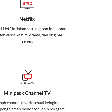
Netflix
i Netflix dalam satu tagihan IndiHome
an akses ke film, drama, dan original
uga menghadirkan Telkomsel One, sebuah
series.
iburan, dan komunikasi dalam satu paket
 mobile internet (Telkomsel) dalam satu paket.
at baik di rumah maupun saat bepergian.
Minipack Channel TV
kenyamanan maksimal.
ah channel favorit sesuai keinginan
 pengalaman menonton lebih beragam.