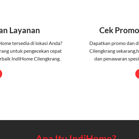
an Layanan
Cek Promo
Home tersedia di lokasi Anda?
Dapatkan promo dan d
rang untuk pengecekan cepat
Cilengkrang sekarang,h
rbaik IndiHome Cilengkrang.
dan penawaran spesia
Apa Itu IndiHome?