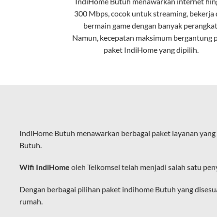
IndiHome Butuh menawarkan
internet
hin
Kecepatan Tinggi
300 Mbps, cocok untuk streaming, bekerja
Serat optik mampu mentransmisikan da
bermain game dengan banyak perangkat
Namun, kecepatan maksimum bergantung 
Koneksi Stabil
paket IndiHome yang dipilih.
Minim gangguan dari cuaca atau interf
Latensi Rendah
Cocok untuk aktivitas yang membutuhk
Kapasitas Lebih Besar
IndiHome Butuh menawarkan berbagai paket layanan yang 
Mampu menangani banyak perangkat seka
Butuh.
Dengan teknologi ini, IndiHome memberik
Wifi IndiHome
oleh Telkomsel telah menjadi salah satu pen
IndiHome sering disebut sebagai WiFi In
melalui perangkat router WiFi.
Dengan berbagai pilihan paket indihome Butuh yang disesu
rumah.
Hal ini memungkinkan pengguna untuk me