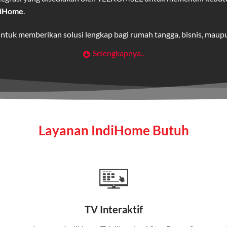
diHome
.
untuk memberikan solusi lengkap bagi rumah tangga, bisnis, mau
Selengkapnya..
Wifi IndiHome
t
berbasis fiber optic yang disediakan oleh Telkom Indonesia unt
 yang cepat, stabil, dan memiliki berbagai pilihan paket IndiHo
Layanan IndiHome Butuh
a mencakup TV interaktif (
IndiHome TV
) dan telepon rumah dalam
Home
Fiber To The Home (FTTH), yang berarti koneksi internet menggu
TV Interaktif
erapa keunggulan: