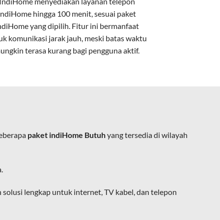
IndiHome menyediakan layanan
telepon
IndiHome
hingga 100 menit, sesuai paket
kan kabel tembaga atau DSL.
ndiHome yang dipilih. Fitur ini bermanfaat
uk komunikasi jarak jauh, meski batas waktu
ungkin terasa kurang bagi pengguna aktif.
e.
beberapa
paket indiHome Butuh
yang tersedia di wilayah
ja, belajar, dan hiburan di rumah.
.
ingan fiber optic dapat dikoneksikan
lusi lengkap untuk internet, TV kabel, dan telepon
at usaha tanpa perlu menggunakan kabel