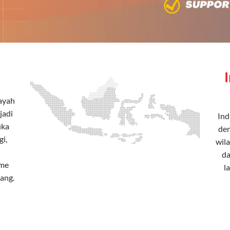
layah
jadi
Ind
uka
den
i,
wila
da
ome
l
ang.