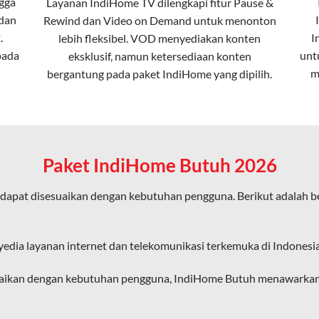
gga
Layanan
IndiHome TV
dilengkapi fitur Pause &
 dan
Rewind dan Video on Demand untuk menonton
ta dalam kecepatan tinggi hingga 1 Gbps, lebih cepat dibanding
.
I
lebih fleksibel. VOD menyediakan konten
pada
unt
eksklusif, namun ketersediaan konten
m
bergantung pada paket IndiHome yang dipilih.
erensi elektromagnetik, sehingga koneksi tetap lancar.
an koneksi cepat seperti gaming, streaming, dan video conferenc
Paket IndiHome Butuh 2026
dapat disesuaikan dengan kebutuhan pengguna. Berikut adalah 
ligus tanpa penurunan kualitas koneksi.
an pengalaman internet yang lebih baik bagi pengguna untuk beker
yedia layanan internet dan telekomunikasi terkemuka di Indonesia
diHome karena layanan internet yang disediakan menggunakan jar
aikan dengan kebutuhan pengguna, IndiHome Butuh menawarkan so
ngakses internet secara nirkabel (wireless) di rumah atau temp