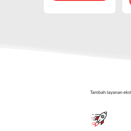
Keunggulan Paket IndiHome Internet & Telepon
Secara teknis, IndiHome adalah layan
melalui jaringan nirkabel yang dised
Internet Unlimited:
Nikmati internet wifi IndiHome tanpa 
Telepon Rumah:
Gratis nelpon lokal dan interlokal dengan
Hemat Biaya:
Lebih ekonomis dibandingkan berlangganan l
Bonus Fitur:
Beberapa paket menyertakan fitur tambahan seperti v
Paket IndiHome Internet, TV & Telepon – Indi
Paket IndiHome Internet, TV & Telepon
adalah solusi lengk
menikmati hiburan TV berkualitas, internet cepat, dan komu
Tambah layanan ekst
Keunggulan Paket IndiHome Internet, TV & Telepo
Internet Cepat:
Kecepatan wifi IndiHome ini mencapai 30
TV Interaktif:
Akses ratusan channel TV lokal dan internas