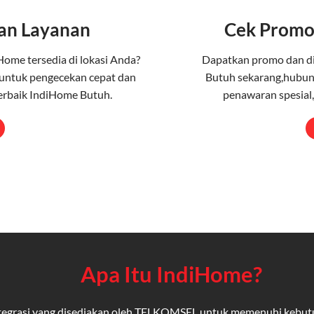
an Layanan
Cek Promo
Home tersedia di lokasi Anda?
Dapatkan promo dan d
untuk pengecekan cepat dan
Butuh sekarang,hubung
erbaik IndiHome Butuh.
penawaran spesial,
Apa Itu IndiHome?
integrasi yang disediakan oleh TELKOMSEL untuk memenuhi kebut