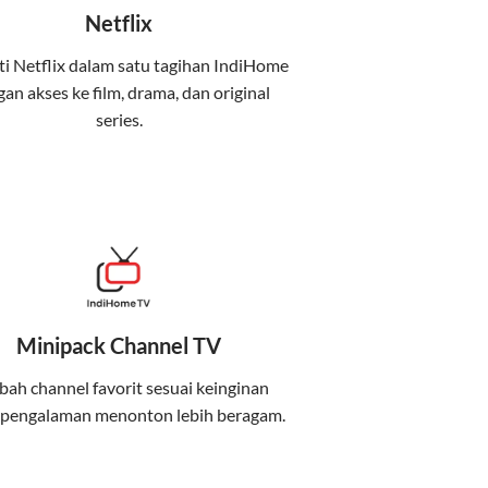
Netflix
i Netflix dalam satu tagihan IndiHome
an akses ke film, drama, dan original
uga menghadirkan Telkomsel One, sebuah
series.
iburan, dan komunikasi dalam satu paket
 mobile internet (Telkomsel) dalam satu paket.
at baik di rumah maupun saat bepergian.
Minipack Channel TV
kenyamanan maksimal.
ah channel favorit sesuai keinginan
 pengalaman menonton lebih beragam.