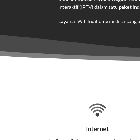
interaktif (IPTV) dalam satu
paket In
Layanan Wifi Indihome ini dirancang 
dan hiburan berkualitas tinggi.
Wifi IndiHome adalah layanan
interne
IndiHome menawarkan koneksi internet
kebutuhan pengguna.
Selain internet, layanan IndiHome jug
Teknologi di Balik WiFi Indi
Wifi IndiHome menggunakan teknologi 
Internet
pelanggan. Teknologi ini memiliki beb