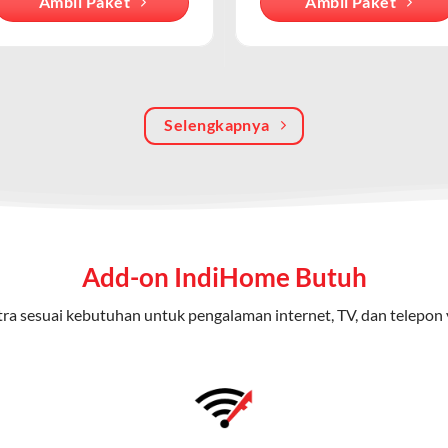
Ambil Paket
Ambil Paket
an internet berbasis fiber optic, sementara WiFi IndiHome menga
iakan oleh modem/router IndiHome di rumah atau kantor.
batas dengan kecepatan tinggi.
 kuota tertentu.
Selengkapnya
ayanan secara terpisah.
oicemail atau call waiting.
Home 3P (Triple Play)
ap dari IndiHome yang menggabungkan internet, TV kabel (IndiHom
Add-on IndiHome Butuh
nikasi telepon dalam satu langganan.
ra sesuai kebutuhan untuk pengalaman internet, TV, dan telepon 
n
0 Mbps untuk aktivitas online tanpa hambatan.
ional, termasuk fitur replay dan on-demand.