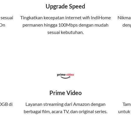
 kuota tertentu.
Upgrade Speed
atis streaming platform atau diskon langganan.
 sesuai
Tingkatkan kecepatan internet wifi IndiHome
Nikmat
 On
permanen hingga 100Mbps dengan mudah
deng
yanan internet, TV, dan telepon rumah, Telkomsel j
sesuai kebutuhan.
da. Telkomsel One menggabungkan layanan internet, h
kan konektivitas internet rumah (IndiHome/Telkomsel Orbit) dan
band yang seamless, memungkinkan Anda menikmati internet cep
Prime Video
gi jaringan tertentu, sehingga bisa menikmati fleksibilitas dan 
0GB di
Layanan streaming dari Amazon dengan
Tamb
berbagai film, acara TV, dan original series.
untuk