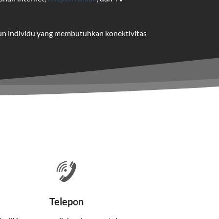
pun individu yang membutuhkan konektivitas
uk pengguna rumah dan bisnis.
me yang dapat disesuaikan dengan
 satu paket.
nakan kabel serat optik hingga ke rumah
Telepon