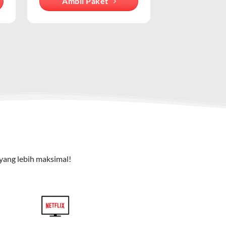
Ambil Paket
cu pada cara pengguna mengakses internet
e TV), dan telepon rumah. Dengan paket ini, Anda bisa
yang lebih maksimal!