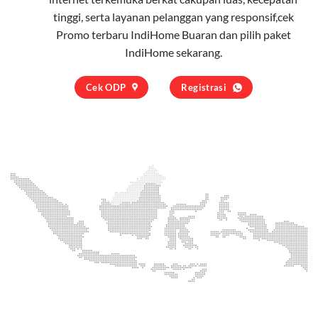
tinggi, serta layanan pelanggan yang responsif,cek
Promo terbaru IndiHome Buaran dan pilih
paket
IndiHome
sekarang.
Cek ODP
Registrasi