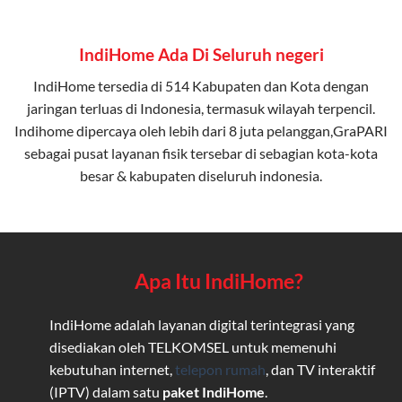
IndiHome Ada Di Seluruh negeri
IndiHome tersedia di 514 Kabupaten dan Kota dengan
jaringan terluas di Indonesia, termasuk wilayah terpencil.
Indihome dipercaya oleh lebih dari 8 juta pelanggan,GraPARI
sebagai pusat layanan fisik tersebar di sebagian kota-kota
besar & kabupaten diseluruh indonesia.
Apa Itu IndiHome?
IndiHome adalah layanan digital terintegrasi yang
disediakan oleh TELKOMSEL untuk memenuhi
kebutuhan internet,
telepon rumah
, dan TV interaktif
(IPTV) dalam satu
paket IndiHome
.