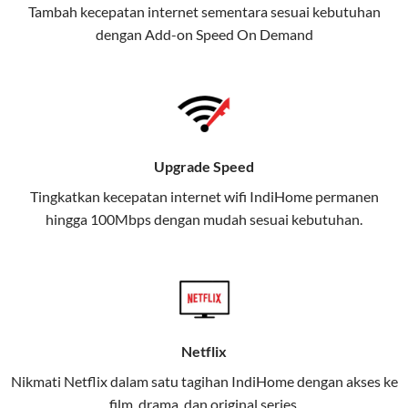
Tambah kecepatan internet sementara sesuai kebutuhan
juga menghadirkan Telkomsel
dengan Add-on
Speed On Demand
One, sebuah solusi lengkap untuk
kebutuhan digital Anda.
Telkomsel One menggabungkan
layanan internet, hiburan, dan
komunikasi dalam satu paket
Upgrade Speed
praktis.
Tingkatkan kecepatan internet wifi IndiHome permanen
hingga 100Mbps dengan mudah sesuai kebutuhan.
Apa Itu Telkomsel One?
Telkomsel One adalah layanan konvergensi yang
menggabungkan konektivitas internet rumah
(IndiHome/Telkomsel Orbit) dan mobile internet
(Telkomsel) dalam satu paket.
Netflix
Layanan ini dirancang untuk memberikan
Nikmati Netflix dalam satu tagihan IndiHome dengan akses ke
pengalaman broadband yang seamless,
film, drama, dan original series.