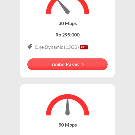
paket data seluler.
Stabil dan Andal:
Menggunakan jaringan fiber optik, koneksi wifi
IndiHome dikenal stabil dan minim gangguan.
Merek yang Melekat dengan Layanan WiFi
30 Mbps
Tanpa Kuota:
Internet wifi indiHome tanpa batas (unlimited)
IndiHome Buaran adalah salah satu penyedia internet
sehingga Anda bisa streaming, gaming, atau bekerja tanpa
Rp 295.000
rumah terbesar di Indonesia, sehingga banyak orang
khawatir kehabisan kuota.
mengasosiasikan layanan WiFi rumah dengan
One Dynamic (15GB)
Harga Terjangkau:
Paket ini tersedia dalam berbagai pilihan
IndiHome Buaran. Bahkan, dalam banyak percakapan,
harga, mulai dari Rp200.000-an per bulan.
“WiFi” sering kali langsung diasosiasikan dengan
Ambil Paket
IndiHome , meskipun ada penyedia lain.
Paket IndiHome Internet & Telepon – IndiHome 2P
(Double Play)
Secara teknis, IndiHome adalah layanan internet
berbasis fiber optic, sementara WiFi IndiHome
Paket ini menggabungkan layanan wifi indihome
mengacu pada cara pengguna mengakses internet
cepat dengan telepon rumah yang memungkinkan
melalui jaringan nirkabel yang disediakan oleh
Anda menikmati konektivitas lengkap. Cocok untuk
modem/router IndiHome di rumah atau kantor.
keluarga atau pelaku bisnis kecil yang membutuhkan
komunikasi telepon dan internet yang handal.
50 Mbps
Keunggulan Paket IndiHome Internet & Telepon