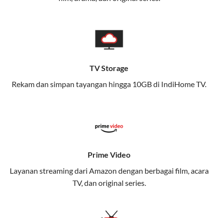
memungkinkan Anda menikmati internet cepat baik
di rumah maupun saat bepergian.
Dengan Telkomsel One, Anda tidak terikat pada satu
teknologi jaringan tertentu, sehingga bisa menikmati
fleksibilitas dan kenyamanan maksimal.
TV Storage
Rekam dan simpan tayangan hingga 10GB di IndiHome TV.
Keunggulan Telkomsel One
Kecepatan Internet Hingga 300 Mbps
Nikmati kecepatan internet super cepat untuk
streaming, gaming, dan bekerja dari rumah.
Dynamic IP
Prime Video
Memudahkan Anda dalam mengelola jaringan dan
Layanan streaming dari Amazon dengan berbagai film, acara
meningkatkan keamanan.
TV, dan original series.
Kuota Keluarga