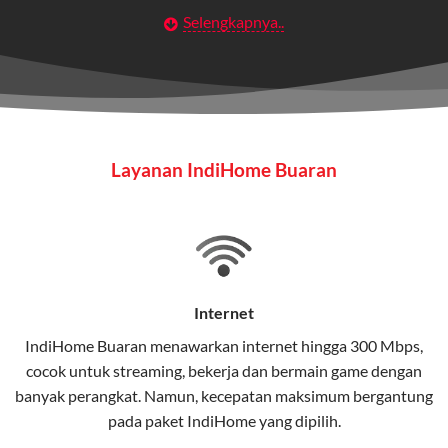
Selengkapnya..
Layanan Wifi Indihome ini dirancang untuk
memberikan solusi lengkap bagi rumah tangga, bisnis,
maupun individu yang membutuhkan konektivitas dan
hiburan berkualitas tinggi.
Wifi IndiHome
Layanan IndiHome Buaran
Wifi IndiHome adalah layanan
internet
berbasis fiber
optic yang disediakan oleh Telkom Indonesia untuk
pengguna rumah dan bisnis.
IndiHome menawarkan koneksi internet yang cepat,
stabil, dan memiliki berbagai pilihan paket IndiHome
Internet
yang dapat disesuaikan dengan kebutuhan pengguna.
IndiHome Buaran menawarkan
internet
hingga 300 Mbps,
cocok untuk streaming, bekerja dan bermain game dengan
Selain internet, layanan IndiHome juga mencakup TV
banyak perangkat. Namun, kecepatan maksimum bergantung
interaktif (
IndiHome TV
) dan telepon rumah dalam
pada paket IndiHome yang dipilih.
satu paket.