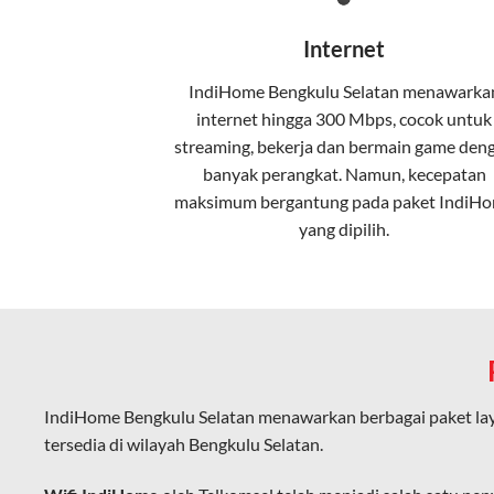
Wifi IndiHome menggunakan teknologi 
Internet
pelanggan. Teknologi ini memiliki beb
IndiHome Bengkulu Selatan menawarka
Kecepatan Tinggi
internet
hingga 300 Mbps, cocok untuk
Serat optik mampu mentransmisikan da
streaming, bekerja dan bermain game den
banyak perangkat. Namun, kecepatan
Koneksi Stabil
maksimum bergantung pada paket IndiH
yang dipilih.
Minim gangguan dari cuaca atau interf
Latensi Rendah
Cocok untuk aktivitas yang membutuhk
Kapasitas Lebih Besar
Mampu menangani banyak perangkat seka
IndiHome Bengkulu Selatan menawarkan berbagai paket la
tersedia di wilayah Bengkulu Selatan.
Dengan teknologi ini, IndiHome memberik
IndiHome sering disebut sebagai WiFi In