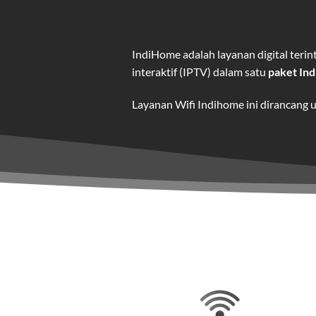
IndiHome adalah layanan digital ter
interaktif (IPTV) dalam satu
paket In
Layanan Wifi Indihome ini dirancang 
dan hiburan berkualitas tinggi.
Wifi IndiHome adalah layanan
interne
IndiHome menawarkan koneksi internet
kebutuhan pengguna.
Selain internet, layanan IndiHome jug
Teknologi di Balik WiFi Indi