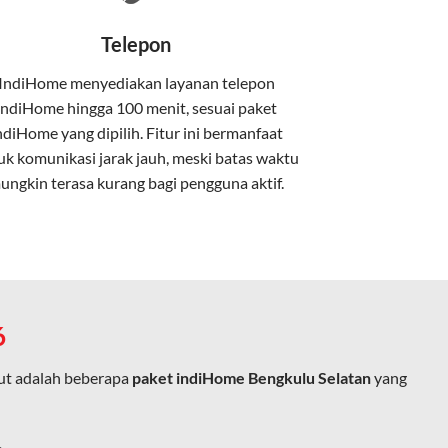
nakan kabel serat optik hingga ke rumah
Telepon
IndiHome menyediakan layanan
telepon
IndiHome
hingga 100 menit, sesuai paket
kan kabel tembaga atau DSL.
ndiHome yang dipilih. Fitur ini bermanfaat
uk komunikasi jarak jauh, meski batas waktu
ungkin terasa kurang bagi pengguna aktif.
e.
6
ut adalah beberapa
paket indiHome Bengkulu Selatan
yang
ja, belajar, dan hiburan di rumah.
ingan fiber optic dapat dikoneksikan