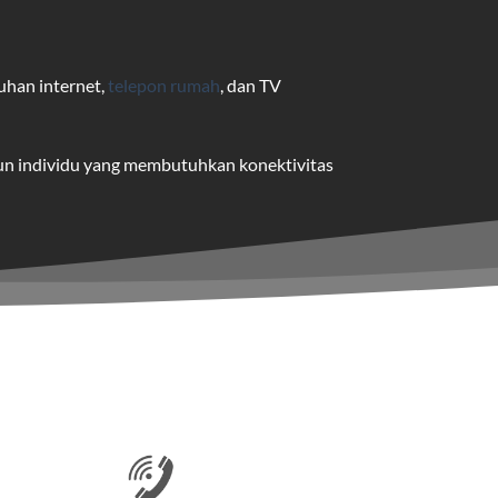
uhan internet,
telepon rumah
, dan TV
pun individu yang membutuhkan konektivitas
uk pengguna rumah dan bisnis.
me yang dapat disesuaikan dengan
 satu paket.