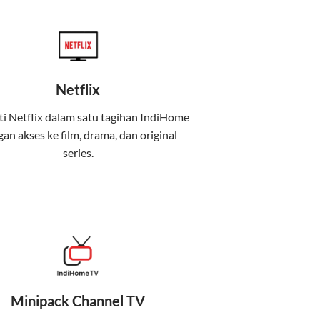
Netflix
i Netflix dalam satu tagihan IndiHome
an akses ke film, drama, dan original
uga menghadirkan Telkomsel One, sebuah
series.
iburan, dan komunikasi dalam satu paket
 mobile internet (Telkomsel) dalam satu paket.
at baik di rumah maupun saat bepergian.
Minipack Channel TV
kenyamanan maksimal.