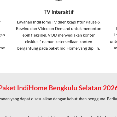
Fiber To The Home (FTTH), yang berarti koneksi internet menggu
TV Interaktif
erapa keunggulan:
n
Layanan
IndiHome TV
dilengkapi fitur Pause &
Rewind dan Video on Demand untuk menonton
ta dalam kecepatan tinggi hingga 1 Gbps, lebih cepat dibanding
gan
I
lebih fleksibel. VOD menyediakan konten
unt
eksklusif, namun ketersediaan konten
ome
m
bergantung pada paket IndiHome yang dipilih.
erensi elektromagnetik, sehingga koneksi tetap lancar.
an koneksi cepat seperti gaming, streaming, dan video conferenc
Paket IndiHome Bengkulu Selatan 202
ligus tanpa penurunan kualitas koneksi.
yanan yang dapat disesuaikan dengan kebutuhan pengguna. Berik
an pengalaman internet yang lebih baik bagi pengguna untuk beker
diHome karena layanan internet yang disediakan menggunakan jar