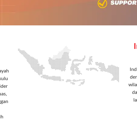
Ind
layah
den
kulu
wila
ider
da
uas,
l
ggan
ih