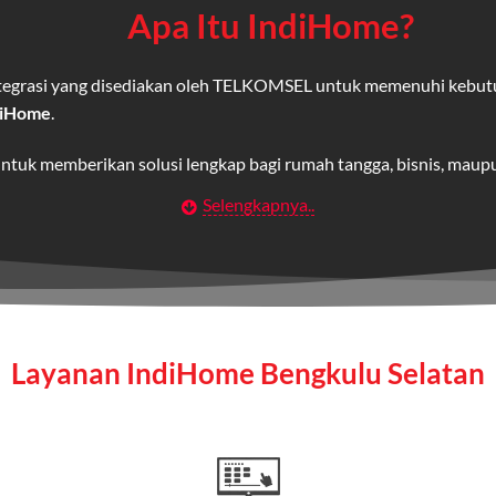
Apa Itu IndiHome?
integrasi yang disediakan oleh TELKOMSEL untuk memenuhi kebut
diHome
.
untuk memberikan solusi lengkap bagi rumah tangga, bisnis, mau
Selengkapnya..
Wifi IndiHome
t
berbasis fiber optic yang disediakan oleh Telkom Indonesia unt
 yang cepat, stabil, dan memiliki berbagai pilihan paket IndiHo
Layanan IndiHome Bengkulu Selatan
a mencakup TV interaktif (
IndiHome TV
) dan telepon rumah dalam
Home