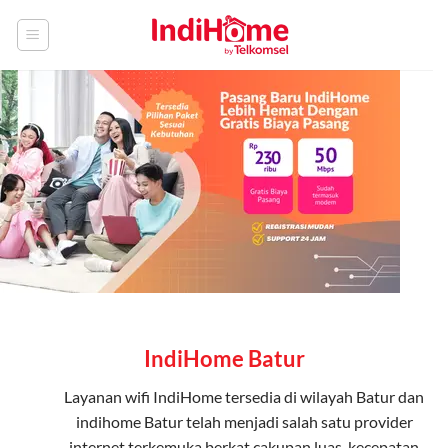
Skip
to
content
IndiHome Batur
Layanan
wifi IndiHome
tersedia di wilayah Batur dan
indihome Batur telah menjadi salah satu provider
internet terkemuka berkat cakupan luas, kecepatan