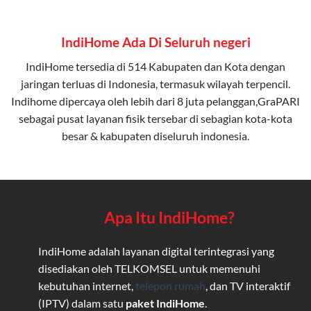
IndiHome Ada Di Seluruh negeri
IndiHome tersedia di 514 Kabupaten dan Kota dengan
jaringan terluas di Indonesia, termasuk wilayah terpencil.
Indihome dipercaya oleh lebih dari 8 juta pelanggan,GraPARI
sebagai pusat layanan fisik tersebar di sebagian kota-kota
besar & kabupaten diseluruh indonesia.
Apa Itu IndiHome?
IndiHome adalah layanan digital terintegrasi yang
disediakan oleh TELKOMSEL untuk memenuhi
kebutuhan internet,
telepon rumah
, dan TV interaktif
(IPTV) dalam satu
paket IndiHome
.