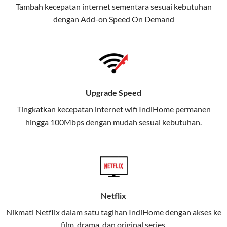
Tambah kecepatan internet sementara sesuai kebutuhan
juga menghadirkan Telkomsel
dengan Add-on
Speed On Demand
One, sebuah solusi lengkap untuk
kebutuhan digital Anda.
Telkomsel One menggabungkan
layanan internet, hiburan, dan
komunikasi dalam satu paket
Upgrade Speed
praktis.
Tingkatkan kecepatan internet wifi IndiHome permanen
hingga 100Mbps dengan mudah sesuai kebutuhan.
Apa Itu Telkomsel One?
Telkomsel One adalah layanan konvergensi yang
menggabungkan konektivitas internet rumah
(IndiHome/Telkomsel Orbit) dan mobile internet
(Telkomsel) dalam satu paket.
Netflix
Layanan ini dirancang untuk memberikan
Nikmati Netflix dalam satu tagihan IndiHome dengan akses ke
pengalaman broadband yang seamless,
film, drama, dan original series.