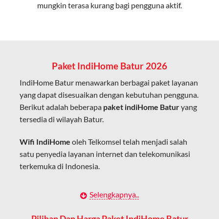
mungkin terasa kurang bagi pengguna aktif.
Cocok untuk aktivitas yang membutuhkan koneksi
cepat seperti gaming, streaming, dan video conference.
Kapasitas Lebih Besar
Mampu menangani banyak perangkat sekaligus tanpa
Paket IndiHome Batur 2026
penurunan kualitas koneksi.
IndiHome Batur menawarkan berbagai paket layanan
Dengan teknologi ini, IndiHome memberikan pengalaman
yang dapat disesuaikan dengan kebutuhan pengguna.
internet yang lebih baik bagi pengguna untuk bekerja,
Berikut adalah beberapa
paket indiHome Batur
yang
belajar, dan hiburan di rumah.
tersedia di wilayah Batur.
IndiHome sering disebut sebagai WiFi IndiHome karena
Wifi IndiHome
oleh Telkomsel telah menjadi salah
layanan internet yang disediakan menggunakan jaringan
satu penyedia layanan internet dan telekomunikasi
fiber optic dapat dikoneksikan melalui perangkat router
terkemuka di Indonesia.
WiFi.
Hal ini memungkinkan pengguna untuk mengakses
Dengan berbagai pilihan paket indihome Batur yang
Selengkapnya..
internet secara nirkabel (wireless) di rumah atau tempat
disesuaikan dengan kebutuhan pengguna, IndiHome
usaha tanpa perlu menggunakan kabel LAN langsung ke
Batur menawarkan solusi lengkap untuk internet, TV
Pilihan Dan Harga Paket IndiHome Batur