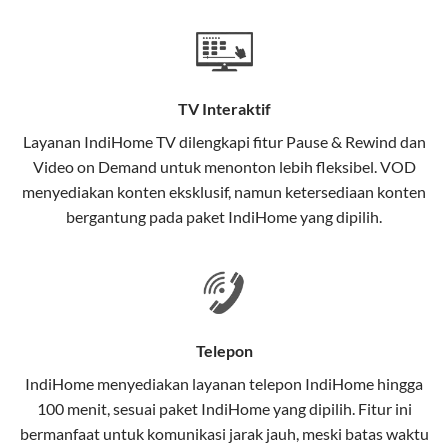
Teknologi di Balik WiFi IndiHome
Wifi IndiHome menggunakan teknologi Fiber To The
Home (FTTH), yang berarti koneksi internet
TV Interaktif
menggunakan kabel serat optik hingga ke rumah
pelanggan. Teknologi ini memiliki beberapa
Layanan
IndiHome TV
dilengkapi fitur Pause & Rewind dan
keunggulan:
Video on Demand untuk menonton lebih fleksibel. VOD
menyediakan konten eksklusif, namun ketersediaan konten
Kecepatan Tinggi
bergantung pada paket IndiHome yang dipilih.
Serat optik mampu mentransmisikan data dalam
kecepatan tinggi hingga 1 Gbps, lebih cepat
dibandingkan kabel tembaga atau DSL.
Koneksi Stabil
Telepon
Minim gangguan dari cuaca atau interferensi
IndiHome menyediakan layanan
telepon IndiHome
hingga
elektromagnetik, sehingga koneksi tetap lancar.
100 menit, sesuai paket IndiHome yang dipilih. Fitur ini
bermanfaat untuk komunikasi jarak jauh, meski batas waktu
Latensi Rendah