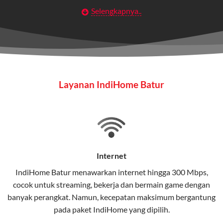
Selengkapnya..
Layanan Wifi Indihome ini dirancang untuk
memberikan solusi lengkap bagi rumah tangga, bisnis,
maupun individu yang membutuhkan konektivitas dan
hiburan berkualitas tinggi.
Wifi IndiHome
Layanan IndiHome Batur
Wifi IndiHome adalah layanan
internet
berbasis fiber
optic yang disediakan oleh Telkom Indonesia untuk
pengguna rumah dan bisnis.
IndiHome menawarkan koneksi internet yang cepat,
stabil, dan memiliki berbagai pilihan paket IndiHome
Internet
yang dapat disesuaikan dengan kebutuhan pengguna.
IndiHome Batur menawarkan
internet
hingga 300 Mbps,
cocok untuk streaming, bekerja dan bermain game dengan
Selain internet, layanan IndiHome juga mencakup TV
banyak perangkat. Namun, kecepatan maksimum bergantung
interaktif (
IndiHome TV
) dan telepon rumah dalam
pada paket IndiHome yang dipilih.
satu paket.