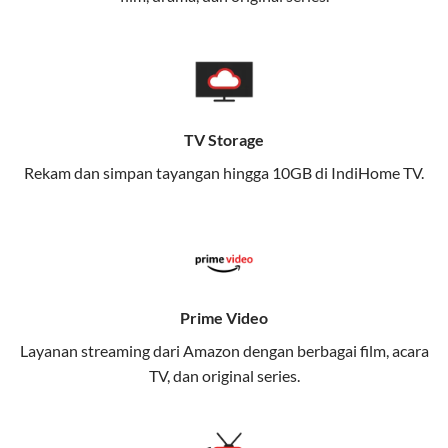
memungkinkan Anda menikmati internet cepat baik
di rumah maupun saat bepergian.
Dengan Telkomsel One, Anda tidak terikat pada satu
teknologi jaringan tertentu, sehingga bisa menikmati
fleksibilitas dan kenyamanan maksimal.
TV Storage
Rekam dan simpan tayangan hingga 10GB di IndiHome TV.
Keunggulan Telkomsel One
Kecepatan Internet Hingga 300 Mbps
Nikmati kecepatan internet super cepat untuk
streaming, gaming, dan bekerja dari rumah.
Dynamic IP
Prime Video
Memudahkan Anda dalam mengelola jaringan dan
Layanan streaming dari Amazon dengan berbagai film, acara
meningkatkan keamanan.
TV, dan original series.
Kuota Keluarga