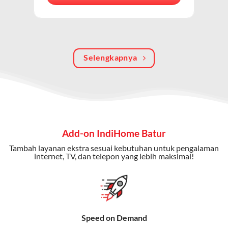
berkualitas, internet cepat, dan komunikasi telepon
dalam satu langganan.
Keunggulan Paket IndiHome Internet, TV & Telepon
Selengkapnya
Internet Cepat:
Kecepatan wifi IndiHome ini mencapai
300 Mbps untuk aktivitas online tanpa hambatan.
TV Interaktif:
Akses ratusan channel TV lokal dan
internasional, termasuk fitur replay dan on-demand.
Telepon Rumah:
Gratis nelpon lokal dan interlokal dengan
Add-on IndiHome Batur
kuota tertentu.
Tambah layanan ekstra sesuai kebutuhan untuk pengalaman
Bonus Fitur:
Beberapa paket menyertakan bonus seperti
internet, TV, dan telepon yang lebih maksimal!
gratis streaming platform atau diskon langganan.
Selain Paket IndiHome yang
menawarkan layanan internet,
Speed on Demand
TV, dan telepon rumah, Telkomsel