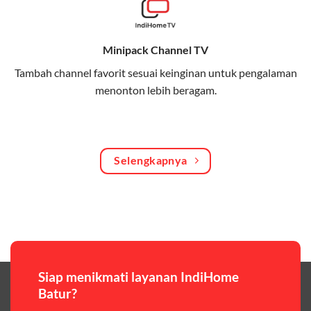
Bagikan kuota internet hingga 30 GB dengan anggota
keluarga atau teman secara praktis.
Minipack Channel TV
One Bill System
Tambah channel favorit sesuai keinginan untuk pengalaman
Tagihan internet rumah dan kuota keluarga digabung
menonton lebih beragam.
dalam satu pembayaran.
WiFi Murah 100 Ribuan
Hemat biaya dengan paket internet berkualitas tinggi
Selengkapnya
yang terjangkau.
Pilihan Paket & Harga Telkomsel One
Telkomsel One menawarkan beragam paket yang bisa
disesuaikan dengan kebutuhan pengguna, mulai dari
paket hemat hingga paket lengkap dengan fitur
premium,berikut ulasan singkatnya:
Siap menikmati layanan IndiHome
Batur?
Paket Easy