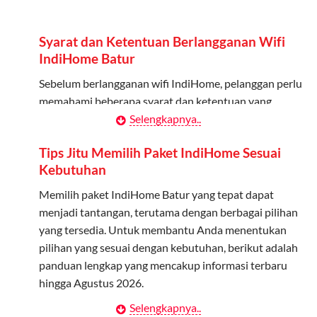
Admin dapat mendaftarkan hingga 5 anggota
keluarga atau teman untuk menggunakan kuota ini.
Syarat dan Ketentuan Berlangganan Wifi
Berlaku Nasional
IndiHome Batur
Kuota keluarga bisa digunakan di seluruh Indonesia
Sebelum berlangganan wifi IndiHome, pelanggan perlu
untuk jaringan 2G, 3G, dan 4G.
memahami beberapa syarat dan ketentuan yang
berlaku:
Selengkapnya..
Tidak Berlaku untuk Roaming
Kuota ini hanya bisa digunakan di dalam negeri.
Kontrak Berlangganan
Tips Jitu Memilih Paket IndiHome Sesuai
Kebutuhan
Pelanggan harus menandatangani Kontrak
Cara Menggunakan Kuota Keluarga
Berlangganan yang mencakup data pelanggan, jenis
Memilih paket IndiHome Batur yang tepat dapat
layanan indihome Batur yang dipilih, serta syarat dan
menjadi tantangan, terutama dengan berbagai pilihan
Daftarkan Anggota: Admin dapat mendaftarkan anggota
ketentuan yang berlaku. Kontrak ini dapat diubah atau
yang tersedia. Untuk membantu Anda menentukan
melalui aplikasi MyTelkomsel atau website Telkomsel One.
ditambah sesuai kebutuhan.
pilihan yang sesuai dengan kebutuhan, berikut adalah
Bagikan Kuota: Setelah terdaftar, anggota bisa langsung
panduan lengkap yang mencakup informasi terbaru
menggunakan kuota keluarga.
Biaya Pasang Baru (PSB)
hingga Agustus 2026.
Pantau Penggunaan: Admin dapat memantau penggunaan
Pelanggan dikenakan Biaya Pasang Baru (PSB) setelah
Selengkapnya..
Menentukan Kebutuhan Kecepatan Internet
kuota melalui aplikasi MyTelkomsel.