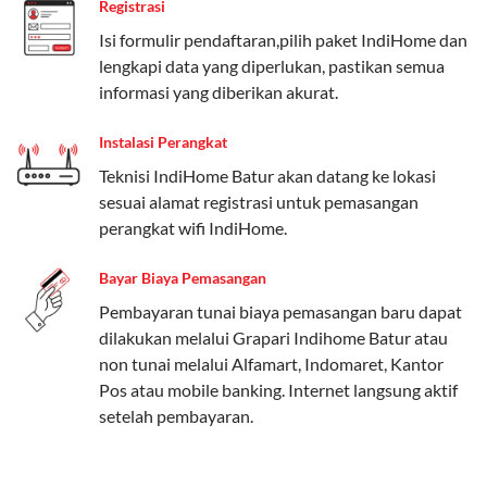
Registrasi
Paket Easy cocok untuk kebutuhan dasar, Paket
Isi formulir pendaftaran,pilih paket IndiHome dan
Complete untuk yang menginginkan fitur lengkap,
lengkapi data yang diperlukan, pastikan semua
dan Paket Dynamic IP untuk pengguna yang
informasi yang diberikan akurat.
memprioritaskan kecepatan internet tinggi.
Instalasi Perangkat
Paket Telkomsel One dengan Kuota Keluarga
Teknisi IndiHome Batur akan datang ke lokasi
Salah satu fitur unggulan Telkomsel One adalah Paket
sesuai alamat registrasi untuk pemasangan
Kuota Keluarga. Dengan kuota hingga 30 GB, Anda
perangkat wifi IndiHome.
bisa membagikan internet kepada anggota keluarga
atau teman tanpa perlu khawatir kehabisan kuota.
Bayar Biaya Pemasangan
Berikut adalah detailnya:
Pembayaran tunai biaya pemasangan baru dapat
dilakukan melalui Grapari Indihome Batur atau
Kuota Keluarga 30 GB
non tunai melalui Alfamart, Indomaret, Kantor
Kuota ini dapat digunakan secara bersama-sama oleh
Pos atau mobile banking. Internet langsung aktif
Admin (pelanggan utama) dan anggota yang terdaftar.
setelah pembayaran.
Bisa Dibagi Hingga 5 Anggota