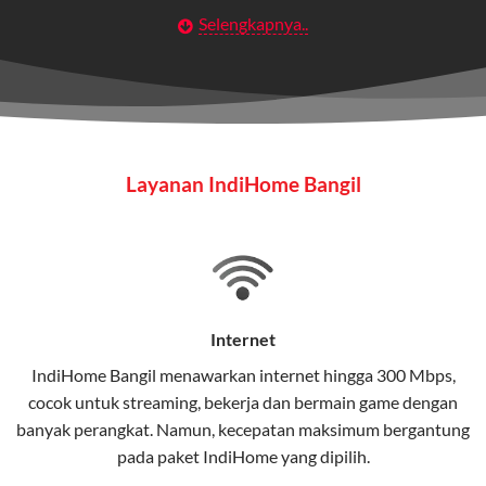
Selengkapnya..
Layanan Wifi Indihome ini dirancang untuk
memberikan solusi lengkap bagi rumah tangga, bisnis,
maupun individu yang membutuhkan konektivitas dan
hiburan berkualitas tinggi.
Wifi IndiHome
Layanan IndiHome Bangil
Wifi IndiHome adalah layanan
internet
berbasis fiber
optic yang disediakan oleh Telkom Indonesia untuk
pengguna rumah dan bisnis.
IndiHome menawarkan koneksi internet yang cepat,
stabil, dan memiliki berbagai pilihan paket IndiHome
Internet
yang dapat disesuaikan dengan kebutuhan pengguna.
IndiHome Bangil menawarkan
internet
hingga 300 Mbps,
cocok untuk streaming, bekerja dan bermain game dengan
Selain internet, layanan IndiHome juga mencakup TV
banyak perangkat. Namun, kecepatan maksimum bergantung
interaktif (
IndiHome TV
) dan telepon rumah dalam
pada paket IndiHome yang dipilih.
satu paket.