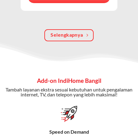
berkualitas, internet cepat, dan komunikasi telepon
dalam satu langganan.
Keunggulan Paket IndiHome Internet, TV & Telepon
Selengkapnya
Internet Cepat:
Kecepatan wifi IndiHome ini mencapai
300 Mbps untuk aktivitas online tanpa hambatan.
TV Interaktif:
Akses ratusan channel TV lokal dan
internasional, termasuk fitur replay dan on-demand.
Telepon Rumah:
Gratis nelpon lokal dan interlokal dengan
Add-on IndiHome Bangil
kuota tertentu.
Tambah layanan ekstra sesuai kebutuhan untuk pengalaman
Bonus Fitur:
Beberapa paket menyertakan bonus seperti
internet, TV, dan telepon yang lebih maksimal!
gratis streaming platform atau diskon langganan.
Selain Paket IndiHome yang
menawarkan layanan internet,
Speed on Demand
TV, dan telepon rumah, Telkomsel