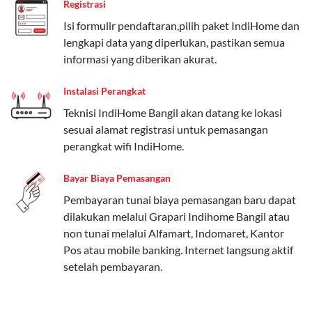
Registrasi
Paket Easy cocok untuk kebutuhan dasar, Paket
Isi formulir pendaftaran,pilih paket IndiHome dan
Complete untuk yang menginginkan fitur lengkap,
lengkapi data yang diperlukan, pastikan semua
dan Paket Dynamic IP untuk pengguna yang
informasi yang diberikan akurat.
memprioritaskan kecepatan internet tinggi.
Instalasi Perangkat
Paket Telkomsel One dengan Kuota Keluarga
Teknisi IndiHome Bangil akan datang ke lokasi
Salah satu fitur unggulan Telkomsel One adalah Paket
sesuai alamat registrasi untuk pemasangan
Kuota Keluarga. Dengan kuota hingga 30 GB, Anda
perangkat wifi IndiHome.
bisa membagikan internet kepada anggota keluarga
atau teman tanpa perlu khawatir kehabisan kuota.
Bayar Biaya Pemasangan
Berikut adalah detailnya:
Pembayaran tunai biaya pemasangan baru dapat
dilakukan melalui Grapari Indihome Bangil atau
Kuota Keluarga 30 GB
non tunai melalui Alfamart, Indomaret, Kantor
Kuota ini dapat digunakan secara bersama-sama oleh
Pos atau mobile banking. Internet langsung aktif
Admin (pelanggan utama) dan anggota yang terdaftar.
setelah pembayaran.
Bisa Dibagi Hingga 5 Anggota