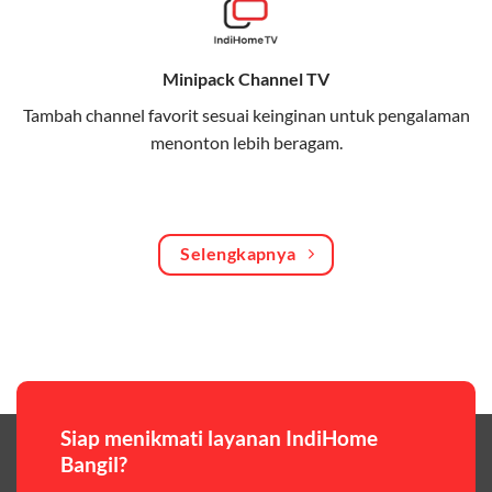
Bagikan kuota internet hingga 30 GB dengan anggota
keluarga atau teman secara praktis.
Minipack Channel TV
One Bill System
Tambah channel favorit sesuai keinginan untuk pengalaman
Tagihan internet rumah dan kuota keluarga digabung
menonton lebih beragam.
dalam satu pembayaran.
WiFi Murah 100 Ribuan
Hemat biaya dengan paket internet berkualitas tinggi
Selengkapnya
yang terjangkau.
Pilihan Paket & Harga Telkomsel One
Telkomsel One menawarkan beragam paket yang bisa
disesuaikan dengan kebutuhan pengguna, mulai dari
paket hemat hingga paket lengkap dengan fitur
premium,berikut ulasan singkatnya:
Siap menikmati layanan IndiHome
Bangil?
Paket Easy