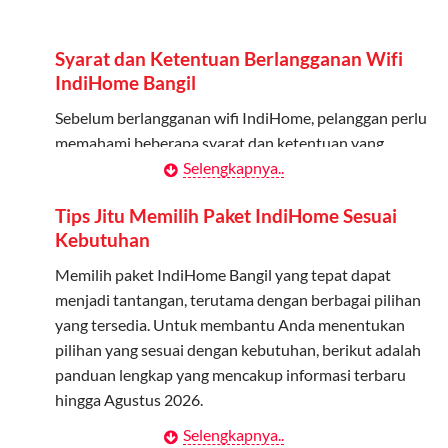
Admin dapat mendaftarkan hingga 5 anggota
keluarga atau teman untuk menggunakan kuota ini.
Syarat dan Ketentuan Berlangganan Wifi
Berlaku Nasional
IndiHome Bangil
Kuota keluarga bisa digunakan di seluruh Indonesia
Sebelum berlangganan wifi IndiHome, pelanggan perlu
untuk jaringan 2G, 3G, dan 4G.
memahami beberapa syarat dan ketentuan yang
berlaku:
Selengkapnya..
Tidak Berlaku untuk Roaming
Kuota ini hanya bisa digunakan di dalam negeri.
Kontrak Berlangganan
Tips Jitu Memilih Paket IndiHome Sesuai
Kebutuhan
Pelanggan harus menandatangani Kontrak
Cara Menggunakan Kuota Keluarga
Berlangganan yang mencakup data pelanggan, jenis
Memilih paket IndiHome Bangil yang tepat dapat
layanan indihome Bangil yang dipilih, serta syarat dan
menjadi tantangan, terutama dengan berbagai pilihan
Daftarkan Anggota: Admin dapat mendaftarkan anggota
ketentuan yang berlaku. Kontrak ini dapat diubah atau
yang tersedia. Untuk membantu Anda menentukan
melalui aplikasi MyTelkomsel atau website Telkomsel One.
ditambah sesuai kebutuhan.
pilihan yang sesuai dengan kebutuhan, berikut adalah
Bagikan Kuota: Setelah terdaftar, anggota bisa langsung
panduan lengkap yang mencakup informasi terbaru
menggunakan kuota keluarga.
Biaya Pasang Baru (PSB)
hingga Agustus 2026.
Pantau Penggunaan: Admin dapat memantau penggunaan
Pelanggan dikenakan Biaya Pasang Baru (PSB) setelah
Selengkapnya..
Menentukan Kebutuhan Kecepatan Internet
kuota melalui aplikasi MyTelkomsel.