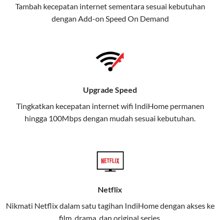
Tambah kecepatan internet sementara sesuai kebutuhan
juga menghadirkan Telkomsel
dengan Add-on
Speed On Demand
One, sebuah solusi lengkap untuk
kebutuhan digital Anda.
Telkomsel One menggabungkan
layanan internet, hiburan, dan
komunikasi dalam satu paket
Upgrade Speed
praktis.
Tingkatkan kecepatan internet wifi IndiHome permanen
hingga 100Mbps dengan mudah sesuai kebutuhan.
Apa Itu Telkomsel One?
Telkomsel One adalah layanan konvergensi yang
menggabungkan konektivitas internet rumah
(IndiHome/Telkomsel Orbit) dan mobile internet
(Telkomsel) dalam satu paket.
Netflix
Layanan ini dirancang untuk memberikan
Nikmati Netflix dalam satu tagihan IndiHome dengan akses ke
pengalaman broadband yang seamless,
film, drama, dan original series.