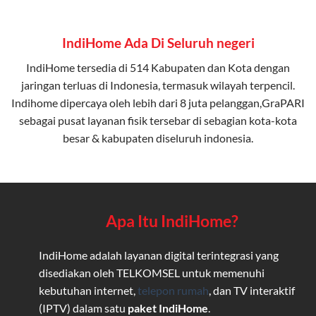
IndiHome Ada Di Seluruh negeri
IndiHome tersedia di 514 Kabupaten dan Kota dengan
jaringan terluas di Indonesia, termasuk wilayah terpencil.
Indihome dipercaya oleh lebih dari 8 juta pelanggan,GraPARI
sebagai pusat layanan fisik tersebar di sebagian kota-kota
besar & kabupaten diseluruh indonesia.
Apa Itu IndiHome?
IndiHome adalah layanan digital terintegrasi yang
disediakan oleh TELKOMSEL untuk memenuhi
kebutuhan internet,
telepon rumah
, dan TV interaktif
(IPTV) dalam satu
paket IndiHome
.