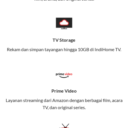
memungkinkan Anda menikmati internet cepat baik
di rumah maupun saat bepergian.
Dengan Telkomsel One, Anda tidak terikat pada satu
teknologi jaringan tertentu, sehingga bisa menikmati
fleksibilitas dan kenyamanan maksimal.
TV Storage
Rekam dan simpan tayangan hingga 10GB di IndiHome TV.
Keunggulan Telkomsel One
Kecepatan Internet Hingga 300 Mbps
Nikmati kecepatan internet super cepat untuk
streaming, gaming, dan bekerja dari rumah.
Dynamic IP
Prime Video
Memudahkan Anda dalam mengelola jaringan dan
Layanan streaming dari Amazon dengan berbagai film, acara
meningkatkan keamanan.
TV, dan original series.
Kuota Keluarga