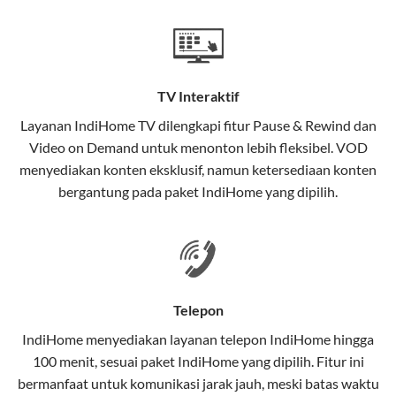
Teknologi di Balik WiFi IndiHome
Wifi IndiHome menggunakan teknologi Fiber To The
Home (FTTH), yang berarti koneksi internet
TV Interaktif
menggunakan kabel serat optik hingga ke rumah
pelanggan. Teknologi ini memiliki beberapa
Layanan
IndiHome TV
dilengkapi fitur Pause & Rewind dan
keunggulan:
Video on Demand untuk menonton lebih fleksibel. VOD
menyediakan konten eksklusif, namun ketersediaan konten
Kecepatan Tinggi
bergantung pada paket IndiHome yang dipilih.
Serat optik mampu mentransmisikan data dalam
kecepatan tinggi hingga 1 Gbps, lebih cepat
dibandingkan kabel tembaga atau DSL.
Koneksi Stabil
Telepon
Minim gangguan dari cuaca atau interferensi
IndiHome menyediakan layanan
telepon IndiHome
hingga
elektromagnetik, sehingga koneksi tetap lancar.
100 menit, sesuai paket IndiHome yang dipilih. Fitur ini
bermanfaat untuk komunikasi jarak jauh, meski batas waktu
Latensi Rendah