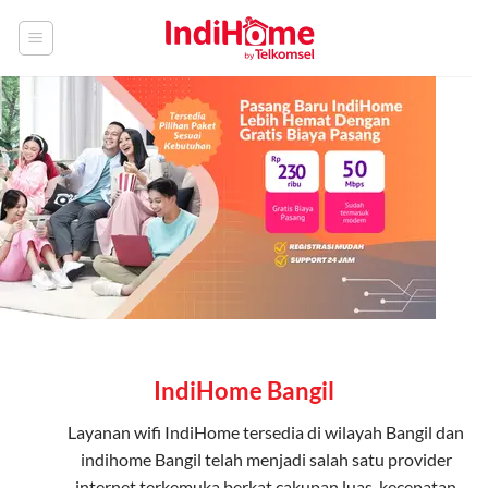
Skip
to
content
IndiHome Bangil
Layanan
wifi IndiHome
tersedia di wilayah Bangil dan
indihome Bangil telah menjadi salah satu provider
internet terkemuka berkat cakupan luas, kecepatan