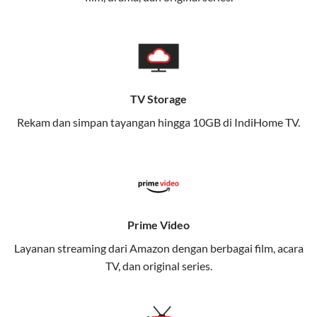
memungkinkan Anda menikmati internet cepat baik
di rumah maupun saat bepergian.
Dengan Telkomsel One, Anda tidak terikat pada satu
teknologi jaringan tertentu, sehingga bisa menikmati
fleksibilitas dan kenyamanan maksimal.
TV Storage
Rekam dan simpan tayangan hingga 10GB di IndiHome TV.
Keunggulan Telkomsel One
Kecepatan Internet Hingga 300 Mbps
Nikmati kecepatan internet super cepat untuk
streaming, gaming, dan bekerja dari rumah.
Dynamic IP
Prime Video
Memudahkan Anda dalam mengelola jaringan dan
Layanan streaming dari Amazon dengan berbagai film, acara
meningkatkan keamanan.
TV, dan original series.
Kuota Keluarga