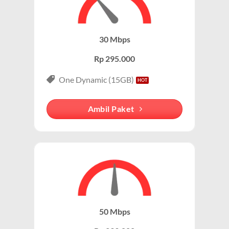
paket data seluler.
Stabil dan Andal:
Menggunakan jaringan fiber optik, koneksi wifi
IndiHome dikenal stabil dan minim gangguan.
Merek yang Melekat dengan Layanan WiFi
30 Mbps
Tanpa Kuota:
Internet wifi indiHome tanpa batas (unlimited)
IndiHome Bakti Raja adalah salah satu penyedia
sehingga Anda bisa streaming, gaming, atau bekerja tanpa
Rp 295.000
internet rumah terbesar di Indonesia, sehingga banyak
khawatir kehabisan kuota.
orang mengasosiasikan layanan WiFi rumah dengan
One Dynamic (15GB)
Harga Terjangkau:
Paket ini tersedia dalam berbagai pilihan
IndiHome Bakti Raja. Bahkan, dalam banyak
harga, mulai dari Rp200.000-an per bulan.
percakapan, “WiFi” sering kali langsung diasosiasikan
Ambil Paket
dengan IndiHome , meskipun ada penyedia lain.
Paket IndiHome Internet & Telepon – IndiHome 2P
(Double Play)
Secara teknis, IndiHome adalah layanan internet
berbasis fiber optic, sementara WiFi IndiHome
Paket ini menggabungkan layanan wifi indihome
mengacu pada cara pengguna mengakses internet
cepat dengan telepon rumah yang memungkinkan
melalui jaringan nirkabel yang disediakan oleh
Anda menikmati konektivitas lengkap. Cocok untuk
modem/router IndiHome di rumah atau kantor.
keluarga atau pelaku bisnis kecil yang membutuhkan
komunikasi telepon dan internet yang handal.
50 Mbps
Keunggulan Paket IndiHome Internet & Telepon