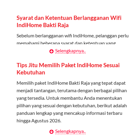
Admin dapat mendaftarkan hingga 5 anggota
keluarga atau teman untuk menggunakan kuota ini.
Syarat dan Ketentuan Berlangganan Wifi
Berlaku Nasional
IndiHome Bakti Raja
Kuota keluarga bisa digunakan di seluruh Indonesia
Sebelum berlangganan wifi IndiHome, pelanggan perlu
untuk jaringan 2G, 3G, dan 4G.
memahami beberapa syarat dan ketentuan yang
berlaku:
Selengkapnya..
Tidak Berlaku untuk Roaming
Kuota ini hanya bisa digunakan di dalam negeri.
Kontrak Berlangganan
Tips Jitu Memilih Paket IndiHome Sesuai
Kebutuhan
Pelanggan harus menandatangani Kontrak
Cara Menggunakan Kuota Keluarga
Berlangganan yang mencakup data pelanggan, jenis
Memilih paket IndiHome Bakti Raja yang tepat dapat
layanan indihome Bakti Raja yang dipilih, serta syarat
menjadi tantangan, terutama dengan berbagai pilihan
Daftarkan Anggota: Admin dapat mendaftarkan anggota
dan ketentuan yang berlaku. Kontrak ini dapat diubah
yang tersedia. Untuk membantu Anda menentukan
melalui aplikasi MyTelkomsel atau website Telkomsel One.
atau ditambah sesuai kebutuhan.
pilihan yang sesuai dengan kebutuhan, berikut adalah
Bagikan Kuota: Setelah terdaftar, anggota bisa langsung
panduan lengkap yang mencakup informasi terbaru
menggunakan kuota keluarga.
Biaya Pasang Baru (PSB)
hingga Agustus 2026.
Pantau Penggunaan: Admin dapat memantau penggunaan
Pelanggan dikenakan Biaya Pasang Baru (PSB) setelah
Selengkapnya..
Menentukan Kebutuhan Kecepatan Internet
kuota melalui aplikasi MyTelkomsel.