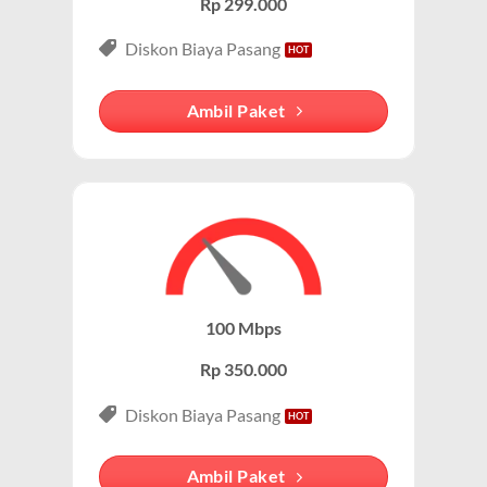
Rp 299.000
Internet Unlimited:
Nikmati internet wifi IndiHome tanpa
Diskon Biaya Pasang
batas dengan kecepatan tinggi.
Telepon Rumah:
Gratis nelpon lokal dan interlokal dengan
Ambil Paket
kuota tertentu.
Hemat Biaya:
Lebih ekonomis dibandingkan berlangganan
layanan secara terpisah.
Bonus Fitur:
Beberapa paket menyertakan fitur tambahan
seperti voicemail atau call waiting.
Paket IndiHome Internet, TV & Telepon – IndiHome
100 Mbps
3P (Triple Play)
Rp 350.000
Paket IndiHome Internet, TV & Telepon
adalah solusi
lengkap dari IndiHome yang menggabungkan
Diskon Biaya Pasang
internet, TV kabel (IndiHome TV), dan telepon rumah.
Dengan paket ini, Anda bisa menikmati hiburan TV
Ambil Paket