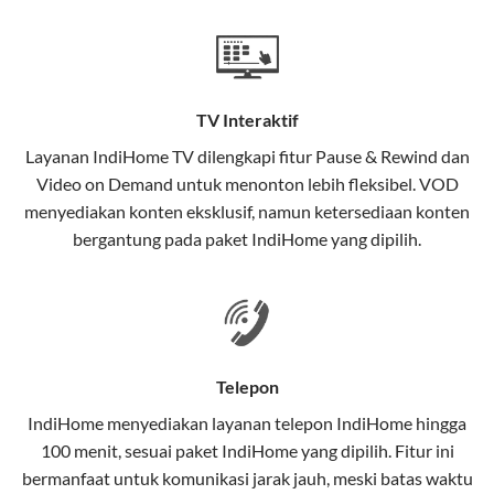
Teknologi di Balik WiFi IndiHome
Wifi IndiHome menggunakan teknologi Fiber To The
Home (FTTH), yang berarti koneksi internet
TV Interaktif
menggunakan kabel serat optik hingga ke rumah
pelanggan. Teknologi ini memiliki beberapa
Layanan
IndiHome TV
dilengkapi fitur Pause & Rewind dan
keunggulan:
Video on Demand untuk menonton lebih fleksibel. VOD
menyediakan konten eksklusif, namun ketersediaan konten
Kecepatan Tinggi
bergantung pada paket IndiHome yang dipilih.
Serat optik mampu mentransmisikan data dalam
kecepatan tinggi hingga 1 Gbps, lebih cepat
dibandingkan kabel tembaga atau DSL.
Koneksi Stabil
Telepon
Minim gangguan dari cuaca atau interferensi
IndiHome menyediakan layanan
telepon IndiHome
hingga
elektromagnetik, sehingga koneksi tetap lancar.
100 menit, sesuai paket IndiHome yang dipilih. Fitur ini
bermanfaat untuk komunikasi jarak jauh, meski batas waktu
Latensi Rendah