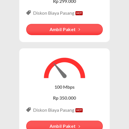
Rp 299.000
Internet Unlimited:
Nikmati internet wifi IndiHome tanpa
Diskon Biaya Pasang
batas dengan kecepatan tinggi.
Telepon Rumah:
Gratis nelpon lokal dan interlokal dengan
Ambil Paket
kuota tertentu.
Hemat Biaya:
Lebih ekonomis dibandingkan berlangganan
layanan secara terpisah.
Bonus Fitur:
Beberapa paket menyertakan fitur tambahan
seperti voicemail atau call waiting.
Paket IndiHome Internet, TV & Telepon – IndiHome
100 Mbps
3P (Triple Play)
Rp 350.000
Paket IndiHome Internet, TV & Telepon
adalah solusi
lengkap dari IndiHome yang menggabungkan
Diskon Biaya Pasang
internet, TV kabel (IndiHome TV), dan telepon rumah.
Dengan paket ini, Anda bisa menikmati hiburan TV
Ambil Paket