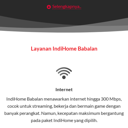
Selengkapnya..
Layanan Wifi Indihome ini dirancang untuk
memberikan solusi lengkap bagi rumah tangga, bisnis,
maupun individu yang membutuhkan konektivitas dan
hiburan berkualitas tinggi.
Wifi IndiHome
Layanan IndiHome Babalan
Wifi IndiHome adalah layanan
internet
berbasis fiber
optic yang disediakan oleh Telkom Indonesia untuk
pengguna rumah dan bisnis.
IndiHome menawarkan koneksi internet yang cepat,
stabil, dan memiliki berbagai pilihan paket IndiHome
Internet
yang dapat disesuaikan dengan kebutuhan pengguna.
IndiHome Babalan menawarkan
internet
hingga 300 Mbps,
cocok untuk streaming, bekerja dan bermain game dengan
Selain internet, layanan IndiHome juga mencakup TV
banyak perangkat. Namun, kecepatan maksimum bergantung
interaktif (
IndiHome TV
) dan telepon rumah dalam
pada paket IndiHome yang dipilih.
satu paket.