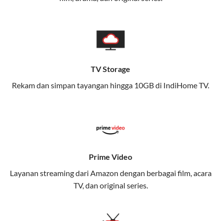
memungkinkan Anda menikmati internet cepat baik
di rumah maupun saat bepergian.
Dengan Telkomsel One, Anda tidak terikat pada satu
teknologi jaringan tertentu, sehingga bisa menikmati
fleksibilitas dan kenyamanan maksimal.
TV Storage
Rekam dan simpan tayangan hingga 10GB di IndiHome TV.
Keunggulan Telkomsel One
Kecepatan Internet Hingga 300 Mbps
Nikmati kecepatan internet super cepat untuk
streaming, gaming, dan bekerja dari rumah.
Dynamic IP
Prime Video
Memudahkan Anda dalam mengelola jaringan dan
Layanan streaming dari Amazon dengan berbagai film, acara
meningkatkan keamanan.
TV, dan original series.
Kuota Keluarga