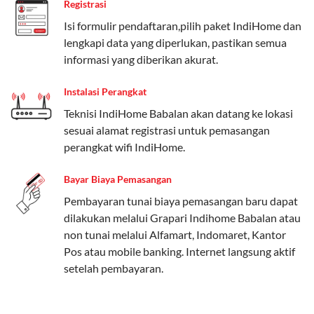
Registrasi
Paket Easy cocok untuk kebutuhan dasar, Paket
Isi formulir pendaftaran,pilih paket IndiHome dan
Complete untuk yang menginginkan fitur lengkap,
lengkapi data yang diperlukan, pastikan semua
dan Paket Dynamic IP untuk pengguna yang
informasi yang diberikan akurat.
memprioritaskan kecepatan internet tinggi.
Instalasi Perangkat
Paket Telkomsel One dengan Kuota Keluarga
Teknisi IndiHome Babalan akan datang ke lokasi
Salah satu fitur unggulan Telkomsel One adalah Paket
sesuai alamat registrasi untuk pemasangan
Kuota Keluarga. Dengan kuota hingga 30 GB, Anda
perangkat wifi IndiHome.
bisa membagikan internet kepada anggota keluarga
atau teman tanpa perlu khawatir kehabisan kuota.
Bayar Biaya Pemasangan
Berikut adalah detailnya:
Pembayaran tunai biaya pemasangan baru dapat
dilakukan melalui Grapari Indihome Babalan atau
Kuota Keluarga 30 GB
non tunai melalui Alfamart, Indomaret, Kantor
Kuota ini dapat digunakan secara bersama-sama oleh
Pos atau mobile banking. Internet langsung aktif
Admin (pelanggan utama) dan anggota yang terdaftar.
setelah pembayaran.
Bisa Dibagi Hingga 5 Anggota