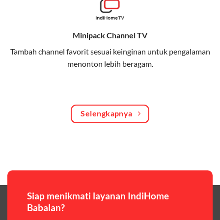
Bagikan kuota internet hingga 30 GB dengan anggota
keluarga atau teman secara praktis.
Minipack Channel TV
One Bill System
Tambah channel favorit sesuai keinginan untuk pengalaman
Tagihan internet rumah dan kuota keluarga digabung
menonton lebih beragam.
dalam satu pembayaran.
WiFi Murah 100 Ribuan
Hemat biaya dengan paket internet berkualitas tinggi
Selengkapnya
yang terjangkau.
Pilihan Paket & Harga Telkomsel One
Telkomsel One menawarkan beragam paket yang bisa
disesuaikan dengan kebutuhan pengguna, mulai dari
paket hemat hingga paket lengkap dengan fitur
premium,berikut ulasan singkatnya:
Siap menikmati layanan IndiHome
Babalan?
Paket Easy