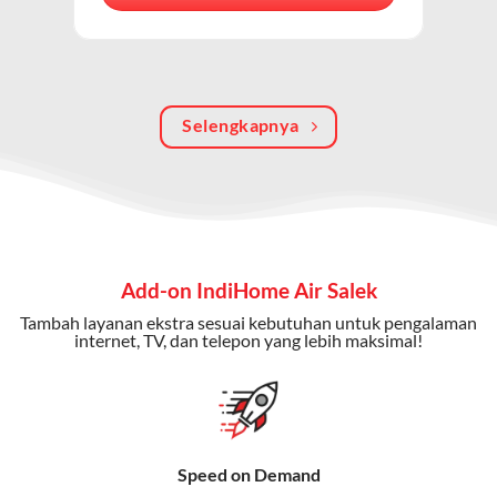
berkualitas, internet cepat, dan komunikasi telepon
dalam satu langganan.
Keunggulan Paket IndiHome Internet, TV & Telepon
Selengkapnya
Internet Cepat:
Kecepatan wifi IndiHome ini mencapai
300 Mbps untuk aktivitas online tanpa hambatan.
TV Interaktif:
Akses ratusan channel TV lokal dan
internasional, termasuk fitur replay dan on-demand.
Telepon Rumah:
Gratis nelpon lokal dan interlokal dengan
Add-on IndiHome Air Salek
kuota tertentu.
Tambah layanan ekstra sesuai kebutuhan untuk pengalaman
Bonus Fitur:
Beberapa paket menyertakan bonus seperti
internet, TV, dan telepon yang lebih maksimal!
gratis streaming platform atau diskon langganan.
Selain Paket IndiHome yang
menawarkan layanan internet,
Speed on Demand
TV, dan telepon rumah, Telkomsel