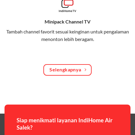
Bagikan kuota internet hingga 30 GB dengan anggota
keluarga atau teman secara praktis.
Minipack Channel TV
One Bill System
Tambah channel favorit sesuai keinginan untuk pengalaman
Tagihan internet rumah dan kuota keluarga digabung
menonton lebih beragam.
dalam satu pembayaran.
WiFi Murah 100 Ribuan
Hemat biaya dengan paket internet berkualitas tinggi
Selengkapnya
yang terjangkau.
Pilihan Paket & Harga Telkomsel One
Telkomsel One menawarkan beragam paket yang bisa
disesuaikan dengan kebutuhan pengguna, mulai dari
paket hemat hingga paket lengkap dengan fitur
premium,berikut ulasan singkatnya:
Siap menikmati layanan IndiHome Air
Salek?
Paket Easy