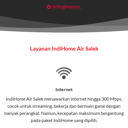
Selengkapnya..
Layanan Wifi Indihome ini dirancang untuk
memberikan solusi lengkap bagi rumah tangga, bisnis,
maupun individu yang membutuhkan konektivitas dan
hiburan berkualitas tinggi.
Wifi IndiHome
Layanan IndiHome Air Salek
Wifi IndiHome adalah layanan
internet
berbasis fiber
optic yang disediakan oleh Telkom Indonesia untuk
pengguna rumah dan bisnis.
IndiHome menawarkan koneksi internet yang cepat,
stabil, dan memiliki berbagai pilihan paket IndiHome
Internet
yang dapat disesuaikan dengan kebutuhan pengguna.
IndiHome Air Salek menawarkan
internet
hingga 300 Mbps,
cocok untuk streaming, bekerja dan bermain game dengan
Selain internet, layanan IndiHome juga mencakup TV
banyak perangkat. Namun, kecepatan maksimum bergantung
interaktif (
IndiHome TV
) dan telepon rumah dalam
pada paket IndiHome yang dipilih.
satu paket.