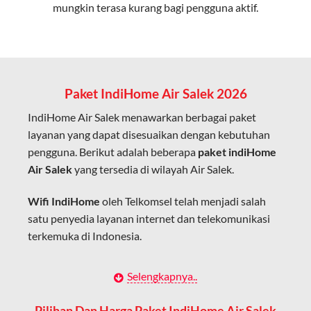
mungkin terasa kurang bagi pengguna aktif.
Cocok untuk aktivitas yang membutuhkan koneksi
cepat seperti gaming, streaming, dan video conference.
Kapasitas Lebih Besar
Mampu menangani banyak perangkat sekaligus tanpa
Paket IndiHome Air Salek 2026
penurunan kualitas koneksi.
IndiHome Air Salek menawarkan berbagai paket
Dengan teknologi ini, IndiHome memberikan pengalaman
layanan yang dapat disesuaikan dengan kebutuhan
internet yang lebih baik bagi pengguna untuk bekerja,
pengguna. Berikut adalah beberapa
paket indiHome
belajar, dan hiburan di rumah.
Air Salek
yang tersedia di wilayah Air Salek.
IndiHome sering disebut sebagai WiFi IndiHome karena
Wifi IndiHome
oleh Telkomsel telah menjadi salah
layanan internet yang disediakan menggunakan jaringan
satu penyedia layanan internet dan telekomunikasi
fiber optic dapat dikoneksikan melalui perangkat router
terkemuka di Indonesia.
WiFi.
Hal ini memungkinkan pengguna untuk mengakses
Dengan berbagai pilihan paket indihome Air Salek
Selengkapnya..
internet secara nirkabel (wireless) di rumah atau tempat
yang disesuaikan dengan kebutuhan pengguna,
usaha tanpa perlu menggunakan kabel LAN langsung ke
IndiHome Air Salek menawarkan solusi lengkap untuk
Pilihan Dan Harga Paket IndiHome Air Salek