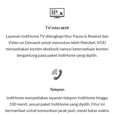
Teknologi di Balik WiFi IndiHome
Wifi IndiHome menggunakan teknologi Fiber To The
Home (FTTH), yang berarti koneksi internet
TV Interaktif
menggunakan kabel serat optik hingga ke rumah
pelanggan. Teknologi ini memiliki beberapa
Layanan
IndiHome TV
dilengkapi fitur Pause & Rewind dan
keunggulan:
Video on Demand untuk menonton lebih fleksibel. VOD
menyediakan konten eksklusif, namun ketersediaan konten
Kecepatan Tinggi
bergantung pada paket IndiHome yang dipilih.
Serat optik mampu mentransmisikan data dalam
kecepatan tinggi hingga 1 Gbps, lebih cepat
dibandingkan kabel tembaga atau DSL.
Koneksi Stabil
Telepon
Minim gangguan dari cuaca atau interferensi
IndiHome menyediakan layanan
telepon IndiHome
hingga
elektromagnetik, sehingga koneksi tetap lancar.
100 menit, sesuai paket IndiHome yang dipilih. Fitur ini
bermanfaat untuk komunikasi jarak jauh, meski batas waktu
Latensi Rendah