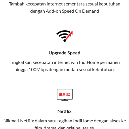
Tambah kecepatan internet sementara sesuai kebutuhan
juga menghadirkan Telkomsel
dengan Add-on
Speed On Demand
One, sebuah solusi lengkap untuk
kebutuhan digital Anda.
Telkomsel One menggabungkan
layanan internet, hiburan, dan
komunikasi dalam satu paket
Upgrade Speed
praktis.
Tingkatkan kecepatan internet wifi IndiHome permanen
hingga 100Mbps dengan mudah sesuai kebutuhan.
Apa Itu Telkomsel One?
Telkomsel One adalah layanan konvergensi yang
menggabungkan konektivitas internet rumah
(IndiHome/Telkomsel Orbit) dan mobile internet
(Telkomsel) dalam satu paket.
Netflix
Layanan ini dirancang untuk memberikan
Nikmati Netflix dalam satu tagihan IndiHome dengan akses ke
pengalaman broadband yang seamless,
film, drama, dan original series.