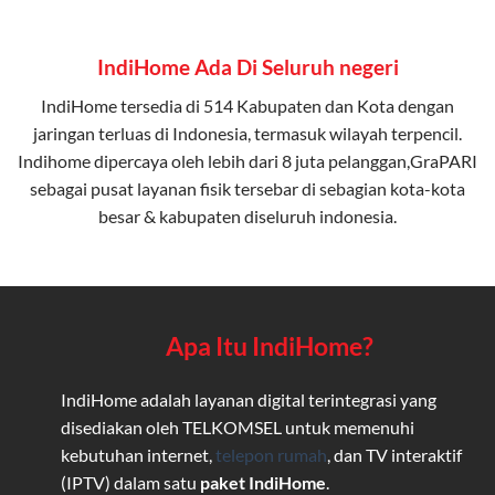
IndiHome Ada Di Seluruh negeri
IndiHome tersedia di 514 Kabupaten dan Kota dengan
jaringan terluas di Indonesia, termasuk wilayah terpencil.
Indihome dipercaya oleh lebih dari 8 juta pelanggan,GraPARI
sebagai pusat layanan fisik tersebar di sebagian kota-kota
besar & kabupaten diseluruh indonesia.
Apa Itu IndiHome?
IndiHome adalah layanan digital terintegrasi yang
disediakan oleh TELKOMSEL untuk memenuhi
kebutuhan internet,
telepon rumah
, dan TV interaktif
(IPTV) dalam satu
paket IndiHome
.