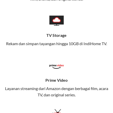
memungkinkan Anda menikmati internet cepat baik
di rumah maupun saat bepergian.
Dengan Telkomsel One, Anda tidak terikat pada satu
teknologi jaringan tertentu, sehingga bisa menikmati
fleksibilitas dan kenyamanan maksimal.
TV Storage
Rekam dan simpan tayangan hingga 10GB di IndiHome TV.
Keunggulan Telkomsel One
Kecepatan Internet Hingga 300 Mbps
Nikmati kecepatan internet super cepat untuk
streaming, gaming, dan bekerja dari rumah.
Dynamic IP
Prime Video
Memudahkan Anda dalam mengelola jaringan dan
Layanan streaming dari Amazon dengan berbagai film, acara
meningkatkan keamanan.
TV, dan original series.
Kuota Keluarga