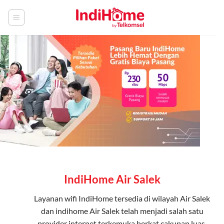
Skip
to
content
IndiHome Air Salek
Layanan
wifi IndiHome
tersedia di wilayah Air Salek
dan indihome Air Salek telah menjadi salah satu
provider internet terkemuka berkat cakupan luas,