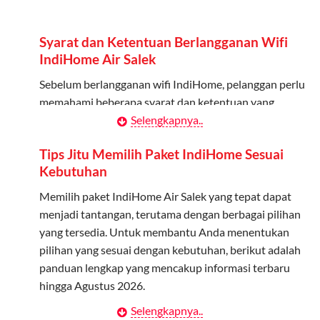
Admin dapat mendaftarkan hingga 5 anggota
keluarga atau teman untuk menggunakan kuota ini.
Syarat dan Ketentuan Berlangganan Wifi
Berlaku Nasional
IndiHome Air Salek
Kuota keluarga bisa digunakan di seluruh Indonesia
Sebelum berlangganan wifi IndiHome, pelanggan perlu
untuk jaringan 2G, 3G, dan 4G.
memahami beberapa syarat dan ketentuan yang
berlaku:
Selengkapnya..
Tidak Berlaku untuk Roaming
Kuota ini hanya bisa digunakan di dalam negeri.
Kontrak Berlangganan
Tips Jitu Memilih Paket IndiHome Sesuai
Kebutuhan
Pelanggan harus menandatangani Kontrak
Cara Menggunakan Kuota Keluarga
Berlangganan yang mencakup data pelanggan, jenis
Memilih paket IndiHome Air Salek yang tepat dapat
layanan indihome Air Salek yang dipilih, serta syarat
menjadi tantangan, terutama dengan berbagai pilihan
Daftarkan Anggota: Admin dapat mendaftarkan anggota
dan ketentuan yang berlaku. Kontrak ini dapat diubah
yang tersedia. Untuk membantu Anda menentukan
melalui aplikasi MyTelkomsel atau website Telkomsel One.
atau ditambah sesuai kebutuhan.
pilihan yang sesuai dengan kebutuhan, berikut adalah
Bagikan Kuota: Setelah terdaftar, anggota bisa langsung
panduan lengkap yang mencakup informasi terbaru
menggunakan kuota keluarga.
Biaya Pasang Baru (PSB)
hingga Agustus 2026.
Pantau Penggunaan: Admin dapat memantau penggunaan
Pelanggan dikenakan Biaya Pasang Baru (PSB) setelah
Selengkapnya..
Menentukan Kebutuhan Kecepatan Internet
kuota melalui aplikasi MyTelkomsel.