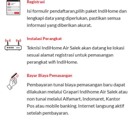
Registrasi
Paket Easy cocok untuk kebutuhan dasar, Paket
Isi formulir pendaftaran,pilih paket IndiHome dan
Complete untuk yang menginginkan fitur lengkap,
lengkapi data yang diperlukan, pastikan semua
dan Paket Dynamic IP untuk pengguna yang
informasi yang diberikan akurat.
memprioritaskan kecepatan internet tinggi.
Instalasi Perangkat
Paket Telkomsel One dengan Kuota Keluarga
Teknisi IndiHome Air Salek akan datang ke lokasi
Salah satu fitur unggulan Telkomsel One adalah Paket
sesuai alamat registrasi untuk pemasangan
Kuota Keluarga. Dengan kuota hingga 30 GB, Anda
perangkat wifi IndiHome.
bisa membagikan internet kepada anggota keluarga
atau teman tanpa perlu khawatir kehabisan kuota.
Bayar Biaya Pemasangan
Berikut adalah detailnya:
Pembayaran tunai biaya pemasangan baru dapat
dilakukan melalui Grapari Indihome Air Salek atau
Kuota Keluarga 30 GB
non tunai melalui Alfamart, Indomaret, Kantor
Kuota ini dapat digunakan secara bersama-sama oleh
Pos atau mobile banking. Internet langsung aktif
Admin (pelanggan utama) dan anggota yang terdaftar.
setelah pembayaran.
Bisa Dibagi Hingga 5 Anggota