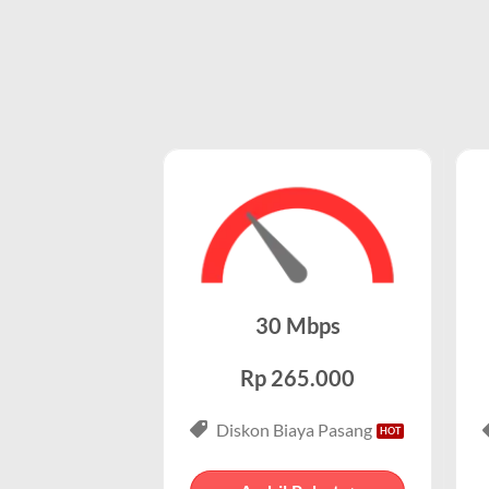
LAN langsung ke perangkat mereka.
Paket IndiHome Internet Saja – IndiHome 1P (
WiFi adalah Cara Akses Utam
Paket IndiHome Internet Saja
dirancang khusus untuk peng
Saat pelanggan berlangganan Wifi In
Paket ini cocok untuk individu, mahasiswa, atau profesional
smart TV terhubung ke internet tanpa 
Keunggulan Paket Internet Saja
Karena sebagian besar pengguna IndiH
hari.
Kecepatan Tinggi:
Wifi IndiHome menawarkan kecepatan in
Membedakan dengan Jaringan
Stabil dan Andal:
Menggunakan jaringan fiber optik, koneksi wifi
Tanpa Kuota:
Internet wifi indiHome tanpa batas (unlimited) seh
WiFi IndiHome Adipala menggunakan jar
30 Mbps
provider seluler (misalnya 4G/5G). 
Harga Terjangkau:
Paket ini tersedia dalam berbagai pilihan har
Rp 265.000
Merek yang Melekat dengan 
Paket IndiHome Internet & Telepon – IndiHom
Diskon Biaya Pasang
IndiHome Adipala adalah salah satu p
Paket ini menggabungkan layanan wifi indihome cepat deng
dengan IndiHome Adipala. Bahkan, dal
yang membutuhkan komunikasi telepon dan internet yang h