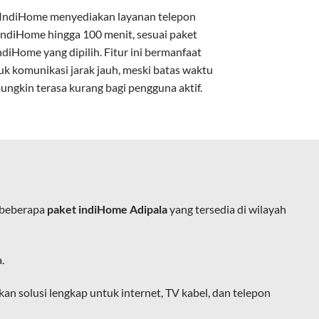
IndiHome menyediakan layanan
telepon
IndiHome
hingga 100 menit, sesuai paket
kan kabel tembaga atau DSL.
ndiHome yang dipilih. Fitur ini bermanfaat
uk komunikasi jarak jauh, meski batas waktu
ungkin terasa kurang bagi pengguna aktif.
e.
 beberapa
paket indiHome Adipala
yang tersedia di wilayah
ja, belajar, dan hiburan di rumah.
.
ingan fiber optic dapat dikoneksikan
 solusi lengkap untuk internet, TV kabel, dan telepon
at usaha tanpa perlu menggunakan kabel