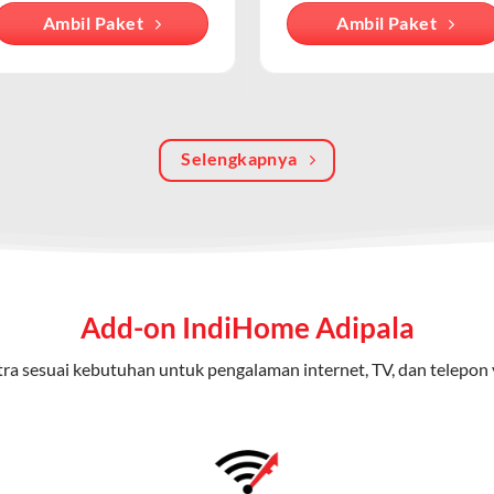
Ambil Paket
Ambil Paket
an internet berbasis fiber optic, sementara WiFi IndiHome menga
iakan oleh modem/router IndiHome di rumah atau kantor.
batas dengan kecepatan tinggi.
 kuota tertentu.
Selengkapnya
ayanan secara terpisah.
oicemail atau call waiting.
Home 3P (Triple Play)
ap dari IndiHome yang menggabungkan internet, TV kabel (IndiHom
Add-on IndiHome Adipala
nikasi telepon dalam satu langganan.
ra sesuai kebutuhan untuk pengalaman internet, TV, dan telepon 
n
0 Mbps untuk aktivitas online tanpa hambatan.
ional, termasuk fitur replay dan on-demand.