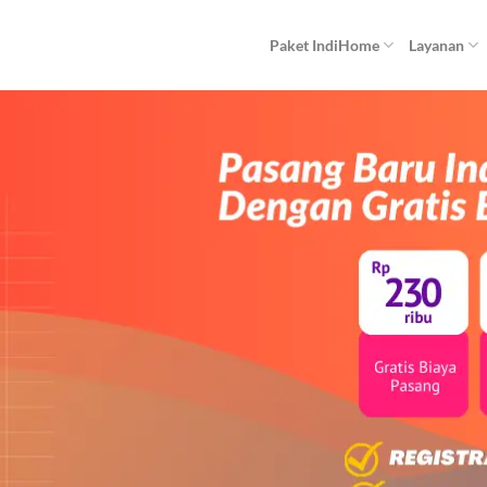
Paket IndiHome
Layanan