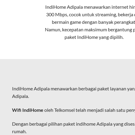
IndiHome Adipala menawarkan
internet
hi
Kecepatan Tinggi
300 Mbps, cocok untuk streaming, bekerja
Serat optik mampu mentransmisikan da
bermain game dengan banyak perangkat
Namun, kecepatan maksimum bergantung 
Koneksi Stabil
paket IndiHome yang dipilih.
Minim gangguan dari cuaca atau interf
Latensi Rendah
Cocok untuk aktivitas yang membutuhk
Kapasitas Lebih Besar
IndiHome Adipala menawarkan berbagai paket layanan yan
Mampu menangani banyak perangkat seka
Adipala.
Dengan teknologi ini, IndiHome memberik
Wifi IndiHome
oleh Telkomsel telah menjadi salah satu pen
IndiHome sering disebut sebagai WiFi In
melalui perangkat router WiFi.
Dengan berbagai pilihan paket indihome Adipala yang dise
rumah.
Hal ini memungkinkan pengguna untuk me