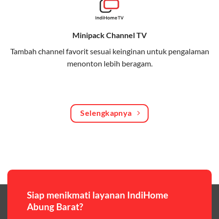
Bagikan kuota internet hingga 30 GB dengan anggota
keluarga atau teman secara praktis.
Minipack Channel TV
One Bill System
Tambah channel favorit sesuai keinginan untuk pengalaman
Tagihan internet rumah dan kuota keluarga digabung
menonton lebih beragam.
dalam satu pembayaran.
WiFi Murah 100 Ribuan
Hemat biaya dengan paket internet berkualitas tinggi
Selengkapnya
yang terjangkau.
Pilihan Paket & Harga Telkomsel One
Telkomsel One menawarkan beragam paket yang bisa
disesuaikan dengan kebutuhan pengguna, mulai dari
paket hemat hingga paket lengkap dengan fitur
premium,berikut ulasan singkatnya:
Siap menikmati layanan IndiHome
Abung Barat?
Paket Easy