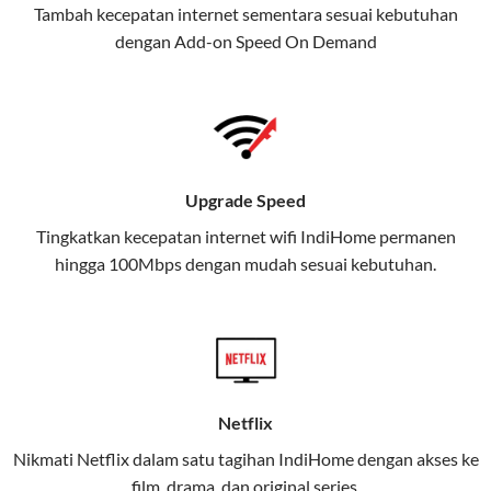
Tambah kecepatan internet sementara sesuai kebutuhan
juga menghadirkan Telkomsel
dengan Add-on
Speed On Demand
One, sebuah solusi lengkap untuk
kebutuhan digital Anda.
Telkomsel One menggabungkan
layanan internet, hiburan, dan
komunikasi dalam satu paket
Upgrade Speed
praktis.
Tingkatkan kecepatan internet wifi IndiHome permanen
hingga 100Mbps dengan mudah sesuai kebutuhan.
Apa Itu Telkomsel One?
Telkomsel One adalah layanan konvergensi yang
menggabungkan konektivitas internet rumah
(IndiHome/Telkomsel Orbit) dan mobile internet
(Telkomsel) dalam satu paket.
Netflix
Layanan ini dirancang untuk memberikan
Nikmati Netflix dalam satu tagihan IndiHome dengan akses ke
pengalaman broadband yang seamless,
film, drama, dan original series.