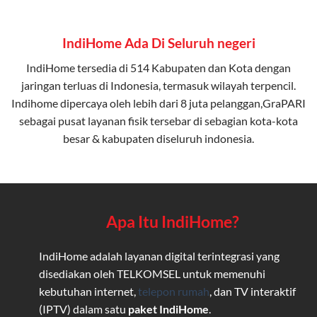
IndiHome Ada Di Seluruh negeri
IndiHome tersedia di 514 Kabupaten dan Kota dengan
jaringan terluas di Indonesia, termasuk wilayah terpencil.
Indihome dipercaya oleh lebih dari 8 juta pelanggan,GraPARI
sebagai pusat layanan fisik tersebar di sebagian kota-kota
besar & kabupaten diseluruh indonesia.
Apa Itu IndiHome?
IndiHome adalah layanan digital terintegrasi yang
disediakan oleh TELKOMSEL untuk memenuhi
kebutuhan internet,
telepon rumah
, dan TV interaktif
(IPTV) dalam satu
paket IndiHome
.