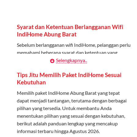
Admin dapat mendaftarkan hingga 5 anggota
keluarga atau teman untuk menggunakan kuota ini.
Berlaku Nasional
Syarat dan Ketentuan Berlangganan Wifi
Kuota keluarga bisa digunakan di seluruh Indonesia
IndiHome Abung Barat
untuk jaringan 2G, 3G, dan 4G.
Sebelum berlangganan wifi IndiHome, pelanggan perlu
memahami beberapa syarat dan ketentuan yang
Tidak Berlaku untuk Roaming
berlaku:
Selengkapnya..
Kuota ini hanya bisa digunakan di dalam negeri.
Kontrak Berlangganan
Tips Jitu Memilih Paket IndiHome Sesuai
Cara Menggunakan Kuota Keluarga
Kebutuhan
Pelanggan harus menandatangani Kontrak
Berlangganan yang mencakup data pelanggan, jenis
Memilih paket IndiHome Abung Barat yang tepat
Daftarkan Anggota: Admin dapat mendaftarkan anggota
layanan indihome Abung Barat yang dipilih, serta
dapat menjadi tantangan, terutama dengan berbagai
melalui aplikasi MyTelkomsel atau website Telkomsel One.
syarat dan ketentuan yang berlaku. Kontrak ini dapat
pilihan yang tersedia. Untuk membantu Anda
Bagikan Kuota: Setelah terdaftar, anggota bisa langsung
diubah atau ditambah sesuai kebutuhan.
menentukan pilihan yang sesuai dengan kebutuhan,
menggunakan kuota keluarga.
berikut adalah panduan lengkap yang mencakup
Biaya Pasang Baru (PSB)
Pantau Penggunaan: Admin dapat memantau penggunaan
informasi terbaru hingga Agustus 2026.
kuota melalui aplikasi MyTelkomsel.