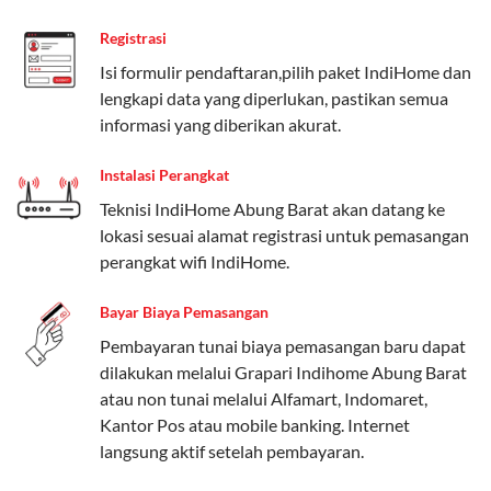
Paket Easy cocok untuk kebutuhan dasar, Paket
Registrasi
Complete untuk yang menginginkan fitur lengkap,
dan Paket Dynamic IP untuk pengguna yang
Isi formulir pendaftaran,pilih paket IndiHome dan
memprioritaskan kecepatan internet tinggi.
lengkapi data yang diperlukan, pastikan semua
informasi yang diberikan akurat.
Paket Telkomsel One dengan Kuota Keluarga
Instalasi Perangkat
Salah satu fitur unggulan Telkomsel One adalah Paket
Teknisi IndiHome Abung Barat akan datang ke
Kuota Keluarga. Dengan kuota hingga 30 GB, Anda
lokasi sesuai alamat registrasi untuk pemasangan
bisa membagikan internet kepada anggota keluarga
perangkat wifi IndiHome.
atau teman tanpa perlu khawatir kehabisan kuota.
Berikut adalah detailnya:
Bayar Biaya Pemasangan
Kuota Keluarga 30 GB
Pembayaran tunai biaya pemasangan baru dapat
dilakukan melalui Grapari Indihome Abung Barat
Kuota ini dapat digunakan secara bersama-sama oleh
atau non tunai melalui Alfamart, Indomaret,
Admin (pelanggan utama) dan anggota yang terdaftar.
Kantor Pos atau mobile banking. Internet
langsung aktif setelah pembayaran.
Bisa Dibagi Hingga 5 Anggota