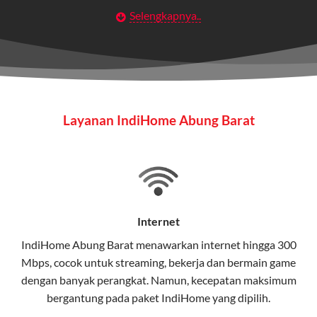
Selengkapnya..
Layanan Wifi Indihome ini dirancang untuk
memberikan solusi lengkap bagi rumah tangga, bisnis,
maupun individu yang membutuhkan konektivitas dan
hiburan berkualitas tinggi.
Wifi IndiHome
Layanan IndiHome Abung Barat
Wifi IndiHome adalah layanan
internet
berbasis fiber
optic yang disediakan oleh Telkom Indonesia untuk
pengguna rumah dan bisnis.
IndiHome menawarkan koneksi internet yang cepat,
stabil, dan memiliki berbagai pilihan paket IndiHome
Internet
yang dapat disesuaikan dengan kebutuhan pengguna.
IndiHome Abung Barat menawarkan
internet
hingga 300
Mbps, cocok untuk streaming, bekerja dan bermain game
Selain internet, layanan IndiHome juga mencakup TV
dengan banyak perangkat. Namun, kecepatan maksimum
interaktif (
IndiHome TV
) dan telepon rumah dalam
bergantung pada paket IndiHome yang dipilih.
satu paket.