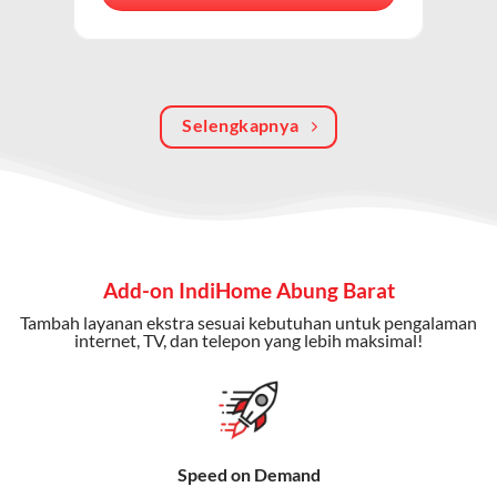
berkualitas, internet cepat, dan komunikasi telepon
dalam satu langganan.
Keunggulan Paket IndiHome Internet, TV & Telepon
Selengkapnya
Internet Cepat:
Kecepatan wifi IndiHome ini mencapai
300 Mbps untuk aktivitas online tanpa hambatan.
TV Interaktif:
Akses ratusan channel TV lokal dan
internasional, termasuk fitur replay dan on-demand.
Telepon Rumah:
Gratis nelpon lokal dan interlokal dengan
Add-on IndiHome Abung Barat
kuota tertentu.
Tambah layanan ekstra sesuai kebutuhan untuk pengalaman
Bonus Fitur:
Beberapa paket menyertakan bonus seperti
internet, TV, dan telepon yang lebih maksimal!
gratis streaming platform atau diskon langganan.
Selain Paket IndiHome yang
menawarkan layanan internet,
Speed on Demand
TV, dan telepon rumah, Telkomsel