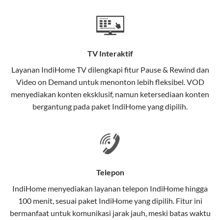
Teknologi di Balik WiFi IndiHome
Wifi IndiHome menggunakan teknologi Fiber To The
Home (FTTH), yang berarti koneksi internet
TV Interaktif
menggunakan kabel serat optik hingga ke rumah
pelanggan. Teknologi ini memiliki beberapa
Layanan
IndiHome TV
dilengkapi fitur Pause & Rewind dan
keunggulan:
Video on Demand untuk menonton lebih fleksibel. VOD
menyediakan konten eksklusif, namun ketersediaan konten
Kecepatan Tinggi
bergantung pada paket IndiHome yang dipilih.
Serat optik mampu mentransmisikan data dalam
kecepatan tinggi hingga 1 Gbps, lebih cepat
dibandingkan kabel tembaga atau DSL.
Koneksi Stabil
Telepon
Minim gangguan dari cuaca atau interferensi
IndiHome menyediakan layanan
telepon IndiHome
hingga
elektromagnetik, sehingga koneksi tetap lancar.
100 menit, sesuai paket IndiHome yang dipilih. Fitur ini
bermanfaat untuk komunikasi jarak jauh, meski batas waktu
Latensi Rendah