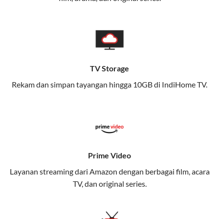
memungkinkan Anda menikmati internet cepat baik
di rumah maupun saat bepergian.
Dengan Telkomsel One, Anda tidak terikat pada satu
teknologi jaringan tertentu, sehingga bisa menikmati
fleksibilitas dan kenyamanan maksimal.
TV Storage
Rekam dan simpan tayangan hingga 10GB di IndiHome TV.
Keunggulan Telkomsel One
Kecepatan Internet Hingga 300 Mbps
Nikmati kecepatan internet super cepat untuk
streaming, gaming, dan bekerja dari rumah.
Dynamic IP
Prime Video
Memudahkan Anda dalam mengelola jaringan dan
Layanan streaming dari Amazon dengan berbagai film, acara
meningkatkan keamanan.
TV, dan original series.
Kuota Keluarga