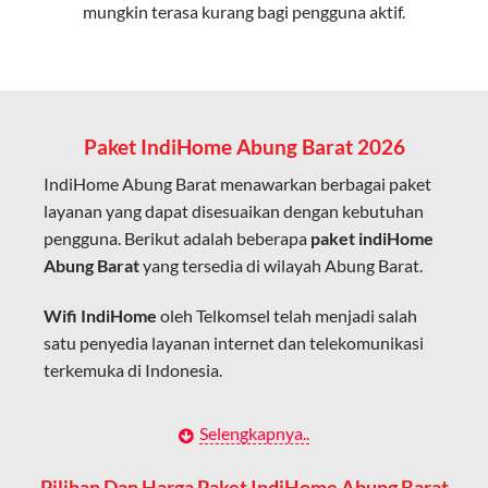
mungkin terasa kurang bagi pengguna aktif.
Cocok untuk aktivitas yang membutuhkan koneksi
cepat seperti gaming, streaming, dan video conference.
Kapasitas Lebih Besar
Mampu menangani banyak perangkat sekaligus tanpa
Paket IndiHome Abung Barat 2026
penurunan kualitas koneksi.
IndiHome Abung Barat menawarkan berbagai paket
Dengan teknologi ini, IndiHome memberikan pengalaman
layanan yang dapat disesuaikan dengan kebutuhan
internet yang lebih baik bagi pengguna untuk bekerja,
pengguna. Berikut adalah beberapa
paket indiHome
belajar, dan hiburan di rumah.
Abung Barat
yang tersedia di wilayah Abung Barat.
IndiHome sering disebut sebagai WiFi IndiHome karena
Wifi IndiHome
oleh Telkomsel telah menjadi salah
layanan internet yang disediakan menggunakan jaringan
satu penyedia layanan internet dan telekomunikasi
fiber optic dapat dikoneksikan melalui perangkat router
terkemuka di Indonesia.
WiFi.
Hal ini memungkinkan pengguna untuk mengakses
Dengan berbagai pilihan paket indihome Abung Barat
Selengkapnya..
internet secara nirkabel (wireless) di rumah atau tempat
yang disesuaikan dengan kebutuhan pengguna,
usaha tanpa perlu menggunakan kabel LAN langsung ke
IndiHome Abung Barat menawarkan solusi lengkap
Pilihan Dan Harga Paket IndiHome Abung Barat