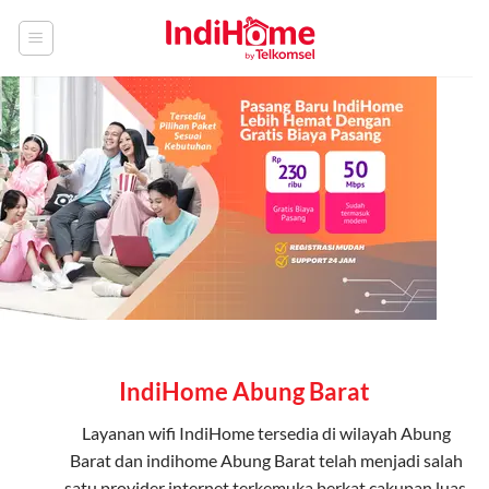
Skip
to
content
IndiHome Abung Barat
Layanan
wifi IndiHome
tersedia di wilayah Abung
Barat dan indihome Abung Barat telah menjadi salah
satu provider internet terkemuka berkat cakupan luas,